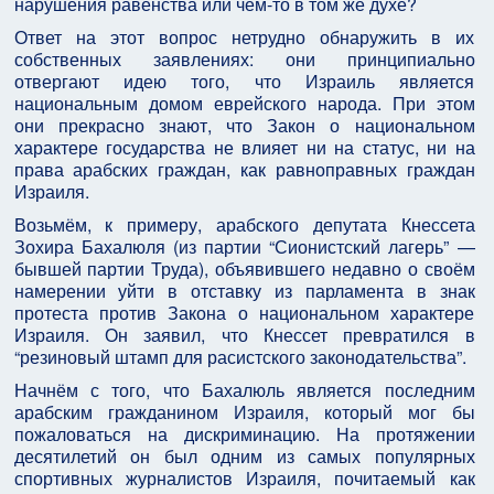
нарушения равенства или чем-то в том же духе?
Ответ на этот вопрос нетрудно обнаружить в их
собственных заявлениях: они принципиально
отвергают идею того, что Израиль является
национальным домом еврейского народа. При этом
они прекрасно знают, что Закон о национальном
характере государства не влияет ни на статус, ни на
права арабских граждан, как равноправных граждан
Израиля.
Возьмём, к примеру, арабского депутата Кнессета
Зохира Бахалюля (из партии “Сионистский лагерь” —
бывшей партии Труда), объявившего недавно о своём
намерении уйти в отставку из парламента в знак
протеста против Закона о национальном характере
Израиля. Он заявил, что Кнессет превратился в
“резиновый штамп для расистского законодательства”.
Начнём с того, что Бахалюль является последним
арабским гражданином Израиля, который мог бы
пожаловаться на дискриминацию. На протяжении
десятилетий он был одним из самых популярных
спортивных журналистов Израиля, почитаемый как