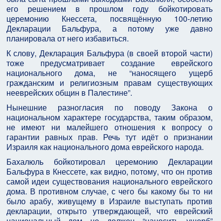
его решением в прошлом году бойкотировать
церемонию Кнессета, посвящённую 100-летию
Декларации Бальфура, а потому уже давно
планировала от него избавиться.
К слову, Декларация Бальфура (в своей второй части)
тоже предусматривает создание еврейского
национального дома, не “наносящего ущерб
гражданским и религиозным правам существующих
нееврейских общин в Палестине”.
Нынешние разногласия по поводу Закона о
национальном характере государства, таким образом,
не имеют ни малейшего отношения к вопросу о
гарантии равных прав. Речь тут идёт о признании
Израиля как национального дома еврейского народа.
Бахалюль бойкотировал церемонию Декларации
Бальфура в Кнессете, как видно, потому, что он против
самой идеи существования национального еврейского
дома. В противном случае, с чего бы какому бы то ни
было арабу, живущему в Израиле выступать против
декларации, открыто утверждающей, что еврейский
национальный дом не должен “наносить ущерб”