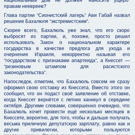
правам неевреев?
Глава партии “Сионистский лагерь” Ави Габай назвал
решение Бахалюля “экстремистским”.
Скорее всего, Бахалюль уже знал, что его скоро
выбросят из партии, и, похоже, просто решил
использовать Закон о национальном характере
государства в качестве предлога для ухода и
очернения Израиля, некорректно называя его
”государством с признаками апартеида”, а Кнессет —
“резиновым штампом для расистского
законодательства”.
Напоследок, отметим, что Бахалюль совсем не сразу
оформил свою отставку из Кнессета. Вместо этого он
сообщил, что он подаст своё заявление об отставке,
когда Кнессет вернётся с летних каникул в середине
октября. Другими словами, совершенно очевидно, что
Бахалюль хочет провести ещё несколько месяцев в
Кнессете, вероятно, для того, чтобы и дальше получать
весьма приличную депутатскую зарплату, равно как и
другие привилегии, которыми пользуются