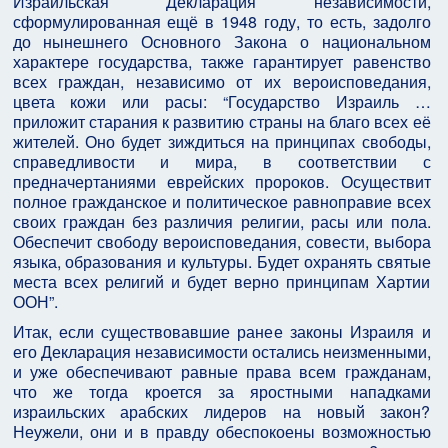
Израильская Декларация независимости,
сформулированная ещё в 1948 году, то есть, задолго
до нынешнего Основного Закона о национальном
характере государства, также гарантирует равенство
всех граждан, независимо от их вероисповедания,
цвета кожи или расы: “Государство Израиль …
приложит старания к развитию страны на благо всех её
жителей. Оно будет зиждиться на принципах свободы,
справедливости и мира, в соответствии с
предначертаниями еврейских пророков. Осуществит
полное гражданское и политическое равноправие всех
своих граждан без различия религии, расы или пола.
Обеспечит свободу вероисповедания, совести, выбора
языка, образования и культуры. Будет охранять святые
места всех религий и будет верно принципам Хартии
ООН”.
Итак, если существовавшие ранее законы Израиля и
его Декларация независимости остались неизменными,
и уже обеспечивают равные права всем гражданам,
что же тогда кроется за яростными нападками
израильских арабских лидеров на новый закон?
Неужели, они и в правду обеспокоены возможностью