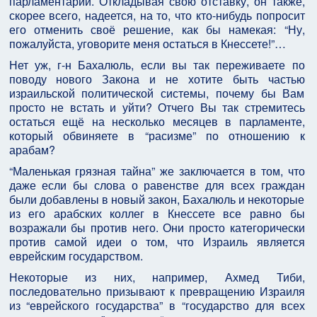
парламентарии. Откладывая свою отставку, он также,
скорее всего, надеется, на то, что кто-нибудь попросит
его отменить своё решение, как бы намекая: “Ну,
пожалуйста, уговорите меня остаться в Кнессете!”…
Нет уж, г-н Бахалюль, если вы так переживаете по
поводу нового Закона и не хотите быть частью
израильской политической системы, почему бы Вам
просто не встать и уйти? Отчего Вы так стремитесь
остаться ещё на несколько месяцев в парламенте,
который обвиняете в “расизме” по отношению к
арабам?
“Маленькая грязная тайна” же заключается в том, что
даже если бы слова о равенстве для всех граждан
были добавлены в новый закон, Бахалюль и некоторые
из его арабских коллег в Кнессете все равно бы
возражали бы против него. Они просто категорически
против самой идеи о том, что Израиль является
еврейским государством.
Некоторые из них, например, Ахмед Тиби,
последовательно призывают к превращению Израиля
из “еврейского государства” в “государство для всех