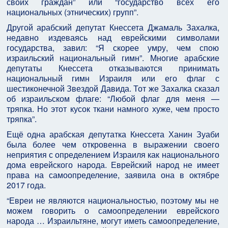
своих граждан” или “государство всех его
национальных (этнических) групп”.
Другой арабский депутат Кнессета Джамаль Захалка,
недавно издеваясь над еврейскими символами
государства, завил: “Я скорее умру, чем спою
израильский национальный гимн”. Многие арабские
депутаты Кнессета отказываются принимать
национальный гимн Израиля или его флаг с
шестиконечной Звездой Давида. Тот же Захалка сказал
об израильском флаге: “Любой флаг для меня —
тряпка. Но этот кусок ткани намного хуже, чем просто
тряпка”.
Ещё одна арабская депутатка Кнессета Ханин Зуаби
была более чем откровенна в выражении своего
неприятия с определением Израиля как национального
дома еврейского народа. Еврейский народ не имеет
права на самоопределение, заявила она в октябре
2017 года.
“Евреи не являются национальностью, поэтому мы не
можем говорить о самоопределении еврейского
народа … Израильтяне, могут иметь самоопределение,