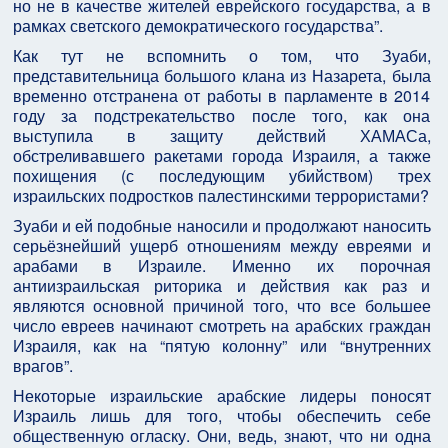
но не в качестве жителей еврейского государства, а в
рамках светского демократического государства”.
Как тут не вспомнить о том, что Зуаби,
представительница большого клана из Назарета, была
временно отстранена от работы в парламенте в 2014
году за подстрекательство после того, как она
выступила в защиту действий ХАМАСа,
обстреливавшего ракетами города Израиля, а также
похищения (с последующим убийством) трех
израильских подростков палестинскими террористами?
Зуаби и ей подобные наносили и продолжают наносить
серьёзнейший ущерб отношениям между евреями и
арабами в Израиле. Именно их порочная
антиизраильская риторика и действия как раз и
являются основной причиной того, что все большее
число евреев начинают смотреть на арабских граждан
Израиля, как на “пятую колонну” или “внутренних
врагов”.
Некоторые израильские арабские лидеры поносят
Израиль лишь для того, чтобы обеспечить себе
общественную огласку. Они, ведь, знают, что ни одна