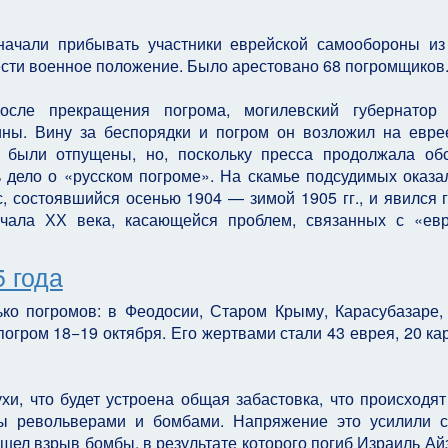
начали прибывать участники еврейской самообороны из
ввести военное положение. Было арестовано 68 погромщиков
сле прекращения погрома, могилевский губернатор 
ины. Вину за беспорядки и погром он возложил на евре
были отпущены, но, поскольку пресса продолжала об
 дело о «русском погроме». На скамье подсудимых оказа
, состоявшийся осенью 1904 — зимой 1905 гг., и явился 
чала ХХ века, касающейся проблем, связанных с «ев
 года
ко погромов: в Феодосии, Старом Крыму, Карасубазаре,
гром 18−19 октября. Его жертвами стали 43 еврея, 20 ка
хи, что будет устроена общая забастовка, что происходят
ы револьверами и бомбами. Напряжение это усилили 
ошел взрыв бомбы, в результате которого погиб Израиль Ай