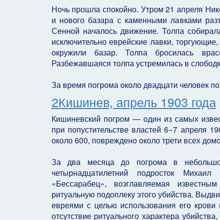
Ночь прошла спокойно. Утром 21 апреля Ни
и нового базара с каменными лавками разъ
Сенной началось движение. Толпа собирала
исключительно еврейские лавки, торгующие,
окружили базар. Толпа бросилась вра
Разбежавшаяся толпа устремилась в слободку
За время погрома около двадцати человек по
2Кишинев, апрель 1903 года
Кишиневский погром — один из самых изве
при попустительстве властей 6−7 апреля 19
около 600, повреждено около трети всех дом
За два месяца до погрома в небольшо
четырнадцатилетний подросток Михаил 
«Бессарабец», возглавляемая известны
ритуальную подоплеку этого убийства. Выдв
евреями с целью использования его крови 
отсутствие ритуального характера убийств