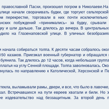
я православной Пасхи, произошел погром в Николаеве.На
улице начали сворачивать будки, где торгуют сельтерской
 перекрестке, торговали в них почти исключительно
анских побуждений «принимались» за будку, срывали
ку и шли дальше. Так длилось до вечера. В центральных
одило на Глазенаповской улице. В уличных безобразия
начала собираться толпа. К десяти часам собралось око
150 казаков. Приезжал военный губернатор и обращался 
 буянила. Так длилось до 12 часов, когда небольшая групп
 платья на углу Сенной площади. Толпа заволновалась. Око
инулась по направлению к Католической, Херсонской и П
екла, выламывали рамы, двери, и все, что было в лавочке,
кал. Встречавшихся на пути евреев хватали и били. Но 
е издевательство над беззащитным. За второй день 