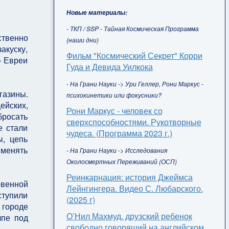
Новые материалы:
- ТКП / SSP - Тайная Космическая Программа
ственно
(наши дни)
акуску,
Фильм "Космический Секрет" Корри
» Евреи
Гуда и Девида Уилкока
- На Грани Науки -> Ури Геллер, Рони Маркус -
газины.
психокинетики или фокусники?
ейских,
Рони Маркус - человек со
бросать
сверхспособностями. Рукотворные
е стали
чудеса. (Программа 2023 г.)
ы, цепь
именять
- На Грани Науки -> Исследования
Околосмертных Переживаний (ОСП)
Реинкарнация: история Джеймса
венной
Лейнгингера. Видео С. Любарского.
ступили
(2025 г)
 городе
О’Нил Махмуд, друзский ребенок
лпе под
свободно говорящий на английском,