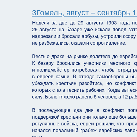
3Гомель, август – сентябрь 1
Недели за две до 29 августа 1903 года 
29 августа на базаре уже искали повод зат
надрезали и бросали арбузы, устроили ссору 
не разбежались, оказали сопротивление.
Весть о драке на рынке долетела до еврейс
К базару бросились участники местного 
и полицмейстер потребовал, чтобы отряд ра
в евреев камни. В отряде самообороны был
убеждать крестьян разойтись, но конфлик
которых стала теснить рабочих. Когда вытес
силу. Было тяжело ранено 8 человек, а 12 ра
В последующие два дня в конфликт попы
поддержкой крестьян они только еще больше 
регулярные войска, евреи решили, что прои
начался повальный грабеж еврейских лавок
руку.