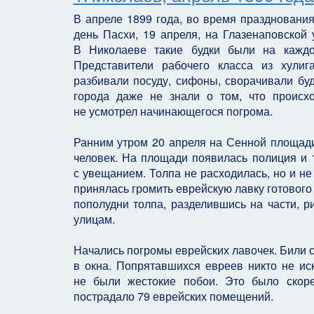
В апреле 1899 года, во время праздновани
день Пасхи, 19 апреля, на Глазенаповской 
В Николаеве такие будки были на каждом
Представители рабочего класса из хулиг
разбивали посуду, сифоны, сворачивали буд
города даже не знали о том, что происх
не усмотрел начинающегося погрома.
Ранним утром 20 апреля на Сенной площади 
человек. На площади появилась полиция и 
с увещанием. Толпа не расходилась, но и не
принялась громить еврейскую лавку готового
пополудни толпа, разделившись на части, р
улицам.
Начались погромы еврейских лавочек. Били ст
в окна. Попрятавшихся евреев никто не ис
не были жестокие побои. Это было скоре
пострадало 79 еврейских помещений.