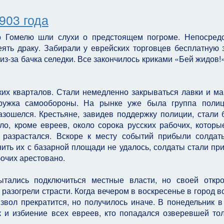
903 года
по Гомелю шли слухи о предстоящем погроме. Непосред
еять драку. Забирали у еврейских торговцев бесплатную з
из-за бачка селедки. Все закончилось криками «Бей жидов!
ких кварталов. Стали немедленно закрываться лавки и ма
кружка самообороны. На рынке уже была группа полиц
зошелся. Крестьяне, завидев поддержку полиции, стали 
о, кроме евреев, около сорока русских рабочих, которы
т разрастался. Вскоре к месту событий прибыли солдат
нить их с базарной площади не удалось, солдаты стали пр
бочих арестовано.
тались подключиться местные власти, но своей откро
разогрели страсти. Когда вечером в воскресенье в город в
звол прекратится, но получилось иначе. В понедельник в
 и избиение всех евреев, кто попадался озверевшей то