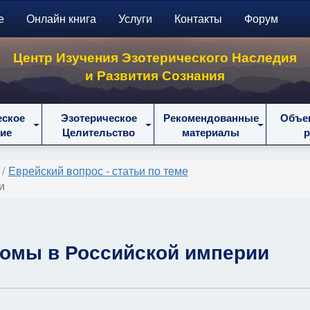
е
Онлайн книга
Услуги
Контакты
Форум
Центр Изучения Эзотерического Наследия
и Развития Сознания
еское
Эзотерическое
Рекомендованные
Объе
ие
Целительство
материалы
Еврейский вопрос - статьи по теме
и
омы в Российской империи