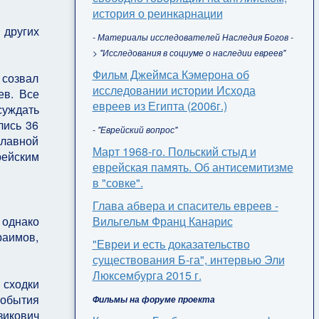
история о реинкарнации
 других
- Материалы исследователей Наследия Богов -
.
> "Исследования в социуме о наследии евреев"
Фильм Джеймса Кэмерона об
созвал
исследовании истории Исхода
ев. Все
евреев из Египта (2006г.)
суждать
лись 36
- "Еврейский вопрос"
главной
Март 1968-го. Польский стыд и
рейским
еврейская память. Об антисемитизме
в "совке".
Глава абвера и спаситель евреев -
 однако
Вильгельм Франц Канарис
раимов,
"Евреи и есть доказательство
существования Б-га", интервью Эли
Люксембурга 2015 г.
 сходки
события
Фильмы на форуме проекта
зикович