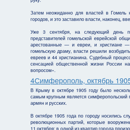
Затем неожиданно для властей в Гомель 
городов, и это заставило власти, наконец, 
Уже 3 сентября, на следующий день по
представителей гомельской еврейской общ
арестованные — и евреи, и христиане — 
гомельскую драму, власти решили возбудить
евреев и 44 христианина. Судебный процесс
сенсацией общественной жизни России на
вопросом».
4Симферополь, октябрь 1905
В Крыму в октябре 1905 году было несколь
самым крупным является симферопольский по
армян и русских.
В октябре 1905 года по городу носились слу
революционных партий, которые вооружен
11 октября: в одной из квартир города произ