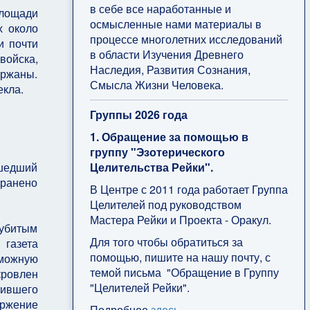
в себе все наработанные и
площади
осмысленные нами материалы в
х около
процессе многолетних исследований
и почти
в области Изучения Древнего
войска,
Наследия, Развития Сознания,
ржаны.
Смысла Жизни Человека.
екла.
Группы 2026 года
1. Обращение за помощью в
группу "Эзотерического
Целительства Рейки".
ошедший
 ранено
В Центре с 2011 года работает Группа
Целителей под руководством
Мастера Рейки и Проекта - Оракул.
убитым
Для того чтобы обратиться за
газета
помощью, пишите на нашу почту, с
можную
темой письма "Обращение в Группу
кровлен
"Целителей Рейки".
вившего
ержение
Подробнее
здесь
.