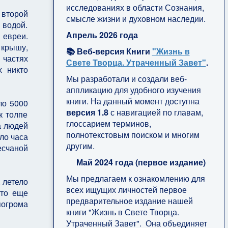
исследованиях в области Сознания,
 второй
смысле жизни и духовном наследии.
 водой.
Апрель 2026 года
 евреи.
 крышу,
📚 Веб-версия Книги
"Жизнь в
 частях
Свете Творца. Утраченный Завет"
.
х никто
Мы разработали и создали веб-
аппликацию для удобного изучения
книги. На данный момент доступна
ло 5000
версия 1.8
с навигацией по главам,
к толпе
глоссарием терминов,
а людей
полнотекстовым поиском и многим
ло часа
другим.
есчаной
Май 2024 года (первое издание)
Мы предлагаем к ознакомлению для
 летело
всех ищущих личностей первое
это еще
предварительное издание нашей
погрома
книги "Жизнь в Свете Творца.
Утраченный Завет". Она объединяет