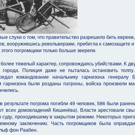
е слухи о том, что правительство разрешило бить евреев, 
еев, вооружившись револьверами, прибегла к самозащите и
т этого погромщики только больше зверели.
 более тяжелый характер, сопровождаясь убийствами. К дв
ь города. Полиция даже не пыталась остановить толпу
редал командование начальнику гарнизона генералу Б
м гарнизона были розданы патроны, войска произвели м
нчились.
 результате погрома погибли 49 человек, 586 были ранен
от всех домовладений Кишинёва). Власти арестовали св
ы суду, проходившему в закрытом режиме. Некоторых приг
ремному заключению. Часть погромщиков была оправда
ольф фон Раабен.