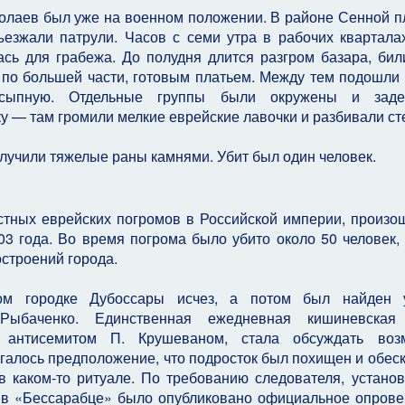
колаев был уже на военном положении. В районе Сенной 
езжали патрули. Часов с семи утра в рабочих квартала
сь для грабежа. До полудня длится разгром базара, бил
 по большей части, готовым платьем. Между тем подошли 
ссыпную. Отдельные группы были окружены и заде
 — там громили мелкие еврейские лавочки и разбивали ст
лучили тяжелые раны камнями. Убит был один человек.
стных еврейских погромов в Российской империи, произ
03 года. Во время погрома было убито около 50 человек,
остроений города.
м городке Дубоссары исчез, а потом был найден 
Рыбаченко. Единственная ежедневная кишиневская 
м антисемитом П. Крушеваном, стала обсуждать воз
игалось предположение, что подросток был похищен и обес
в каком-то ритуале. По требованию следователя, устано
а, в «Бессарабце» было опубликовано официальное опров