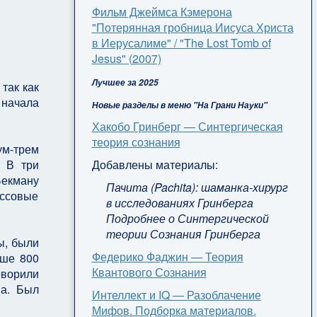
Фильм Джеймса Кэмерона
"Потерянная гробница Иисуса Христа
в Иерусалиме" / "The Lost Tomb of
Jesus" (2007)
Лучшее за 2025
так как
 начала
Новые разделы в меню "На Грани Науки"
Хакобо Гринберг — Синтергическая
теория сознания
ум-трем
. В три
Добавлены материалы:
екману
Пачита (Pachita): шаманка-хирург
ассовые
в исследованиях Гринберга
Подробнее о Синтергической
теории Сознания Гринберга
ы, были
Федерико Фаджин — Теория
ыше 800
Квантового Сознания
оворили
на. Был
Интеллект и IQ — Разоблачение
Мифов. Подборка материалов.