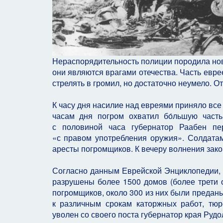
Нераспорядительность полиции породила новы
они являются врагами отечества. Часть евр
стрелять в громил, но достаточно неумело. О
К часу дня насилие над евреями приняло все
часам дня погром охватил бо́льшую част
с половиной часа губернатор Раабен пе
«с правом употребления оружия». Солдата
аресты погромщиков. К вечеру волнения зако
Согласно данным Еврейской Энциклопедии, в
разрушены более 1500 домов (более трети 
погромщиков, около 300 из них были предан
к различным срокам каторжных работ, тю
уволен со своего поста губернатор края Руд