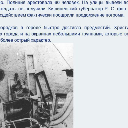
но. Полиция арестовала 60 человек. На улицы вывели в
 солдаты не получили. Кишиневский губернатор Р. С. фон
ездействием фактически поощрили продолжение погрома.
рядков в городе быстро достигла предместий. Христ
х города и на окраинах небольшими группами, которые в
более острый характер.