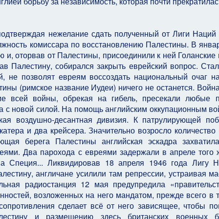
глией борьбу за независимость, которая почти прекратилас
 подтверждая нежелание сдать полученный от Лиги Наций
лжность комиссара по восстановлению Палестины. В янва
ю и, оторвав от Палестины, присоединили к ней Голанские
в Палестину, собирался закрыть еврейский вопрос. Стал
й, не позволят евреям воссоздать национальный очаг н
тины (римское название Иудеи) ничего не останется. Войн
ие всей войны, обрекая на гибель, пресекали любые 
а с новой силой. На помощь английским оккупационным во
кая воздушно-десантная дивизия. К патрулирующей по
атера и два крейсера. Значительно возросло количество
ющая берега Палестины английская эскадра захватил
еями. Два парохода с евреями задержали в апреле того 
Ла Специя... Ликвидировав 18 апреля 1946 года Лигу 
лестину, англичане усилили там репрессии, устраивая м
ольная радиостанция 12 мая предупредила «правительс
нностей, возложенных на него мандатом, прежде всего в т
сопротивления сделает всё от него зависящее, чтобы п
алестину и размещению здесь британских военных б