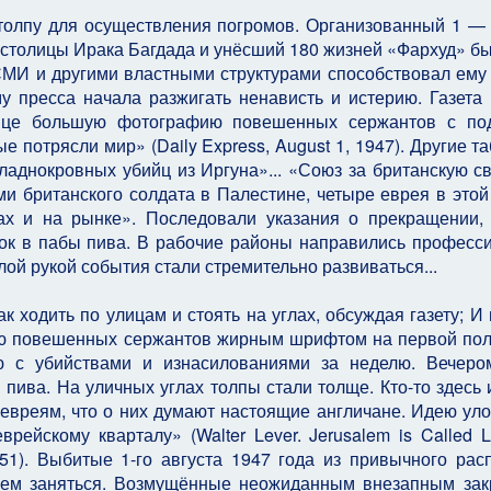
толпу для осуществления погромов. Организованный 1 —
 столицы Ирака Багдада и унёсший 180 жизней «Фархуд» б
СМИ и другими властными структурами способствовал ему 
у пресса начала разжигать ненависть и истерию. Газета
нице большую фотографию повешенных сержантов с под
потрясли мир» (Daily Express, August 1, 1947). Другие т
хладнокровных убийц из Иргуна»... «Союз за британскую с
ми британского солдата в Палестине, четыре еврея в этой
х и на рынке». Последовали указания о прекращении,
вок в пабы пива. В рабочие районы направились професс
й рукой события стали стремительно развиваться...
к ходить по улицам и стоять на углах, обсуждая газету; И 
ию повешенных сержантов жирным шрифтом на первой пол
ю с убийствами и изнасилованиями за неделю. Вечеро
 пива. На уличных углах толпы стали толще. Кто-то здесь и
 евреям, что о них думают настоящие англичане. Идею уло
рейскому кварталу» (Walter Lever. Jerusalem is Called Lib
951). Выбитые 1-го августа 1947 года из привычного рас
 чем заняться. Возмущённые неожиданным внезапным за