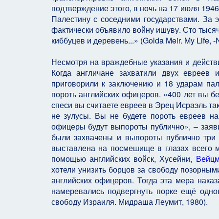
подтверждение этого, в ночь на 17 июля 194
Палестину с соседними государствами. За 
фактически объявило войну ишуву. Сто тысяч
киббуцев и деревень...» (Golda Meir. My Life, -N
Несмотря на враждебные указания и дейст
Когда англичане захватили двух евреев 
приговорили к заключению и 18 ударам пал
пороть английских офицеров. «400 лет вы бе
спеси вы считаете евреев в Эрец Исраэль та
не зулусы. Вы не будете пороть евреев на
офицеры будут выпороты публично», – зая
были захвачены и выпороты публично три 
выставлена на посмешище в глазах всего 
помощью английских войск, Хусейни,
Вейц
хотели унизить борцов за свободу позорны
английских офицеров. Тогда эта мера наказ
намеревались подвергнуть порке ещё одно
свободу Израиля. Мидраша Леумит, 1980).