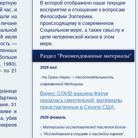
В которой отображено наше текущие
мертную
восприятие и отношение к вопросам
 час, и
Философии Эзотерики,
шли на
происходящему в современном
гличане
Социальном мире, а также смыслу и
альной
цели человеческой жизни в этом
28 июля
мире.
пость —
пленных
Раздел "Рекомендованные материалы"
 больше
 1980).
2026 май
— по 21
- На Грани Науки -> Несостоятельность
современной Медицины
транице
Видео: COVID-вакцина Фаучи
Мартина
оказалась смертельной, материалы
ине. 31
представленные в Сенате США.
Авиве и
а, убив
2026 февраль
 евреев
-
Материалы исследователей Наследия Богов -
> "Исследования в социуме о наследии евреев"