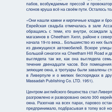
пабов, возбуждаемые прессой и провокатора
слонов круша всё на своём пути. Осталось тол
«Они нашли камни и кирпичные кладки и брос
Еврейская свадьба отмечалась в зале Асса
обращаясь с теми, кто внутри, осаждали 
магазинов в Cheetham Хилл, районе к север
начала 19-го века... Большинство из них бы
из движущихся автомобилей. Вскоре улицы
Большой синагоги на Cheetham Hill Road и д
выглядела так же, как она выглядела семь
течение двенадцати часов. Все помещени
зияющие окна, а тротуары были завалены с
в Ливерпуле и о мелких беспорядках в других
Massadah Publishing Co. LTD. 1951).
Центром английского бешенства стал Ливерпу
разгромлено и разворовано около 300 еврейс
окна. Разогнав на всех парах, паровоз остан
предпринимало, подбрасывая в топку всё но