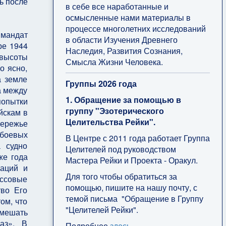
ь после
в себе все наработанные и
осмысленные нами материалы в
процессе многолетних исследований
 мандат
в области Изучения Древнего
ре 1944
Наследия, Развития Сознания,
 высоты
Смысла Жизни Человека.
о ясно,
а земле
Группы 2026 года
а между
1. Обращение за помощью в
попытки
группу "Эзотерического
йскам в
Целительства Рейки".
бережье
 боевых
В Центре с 2011 года работает Группа
а судно
Целителей под руководством
же года
Мастера Рейки и Проекта - Оракул.
Наций и
Для того чтобы обратиться за
ассовые
помощью, пишите на нашу почту, с
тво Его
темой письма "Обращение в Группу
ом, что
"Целителей Рейки".
омешать
аз». В
Подробнее
здесь
.