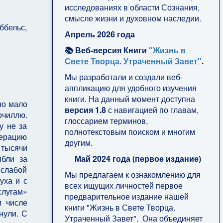
исследованиях в области Сознания,
смысле жизни и духовном наследии.
ббельс,
Апрель 2026 года
📚 Веб-версия Книги
"Жизнь в
Свете Творца. Утраченный Завет"
.
Мы разработали и создали веб-
аппликацию для удобного изучения
книги. На данный момент доступна
но мало
версия 1.8
с навигацией по главам,
рчиллю.
глоссарием терминов,
у не за
полнотекстовым поиском и многим
перацию
другим.
 тысячи
Май 2024 года (первое издание)
ибли за
 слабой
Мы предлагаем к ознакомлению для
уха и с
всех ищущих личностей первое
слугам»
предварительное издание нашей
м числе
книги "Жизнь в Свете Творца.
нули. С
Утраченный Завет". Она объединяет