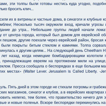
ми, эти толпы были готовы нестись куда угодно, подобн
ько бросить клич...
или их в витрины и частные дома, в синагоги и клубные к
мблеи; Несколько тысяч окружили вход, кричали угрозы 
здание до утра... Небольшие группы людей начали лома
у от центра города, который был домом для еврейской о
ли пешком, другие поехали через еврейский район, бросая 
 были покрыты битым стеклом и камнями. Толпа сорвал
винулась к другим целям... На следующий день Cheetham Hi
 лет назад, когда немецкие бомбардировщики колотили 
я, принадлежащие евреям на протяжении мили на улице
теклом. Пресса сообщала о беспорядках в еще большем м
 местах» (Walter Lever. Jerusalem is Called Liberty. -Jer
ль. Пять дней в этом городе не стихали погромы и грабеж
ких магазинов, синагог и клубов, а в еврейских квартирах
овить нелегко, тем более, что правительство ничего для э
вые и новые поленья. Вскоре беспорядки перекинулись на 