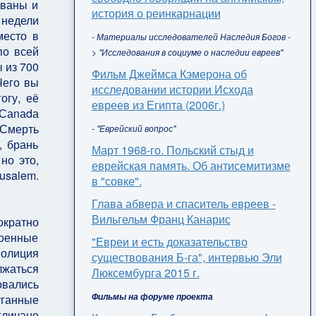
ованы и
история о реинкарнации
 недели
место в
- Материалы исследователей Наследия Богов -
по всей
> "Исследования в социуме о наследии евреев"
 из 700
Фильм Джеймса Кэмерона об
Чего вы
исследовании истории Исхода
огу, её
евреев из Египта (2006г.)
«Саnаdа
«Смерть
- "Еврейский вопрос"
, брань
Март 1968-го. Польский стыд и
но это,
еврейская память. Об антисемитизме
usalem.
в "совке".
Глава абвера и спаситель евреев -
Вильгельм Франц Канарис
ократно
военные
"Евреи и есть доказательство
полиция
существования Б-га", интервью Эли
лжаться
Люксембурга 2015 г.
овались
Фильмы на форуме проекта
уганные
гличане