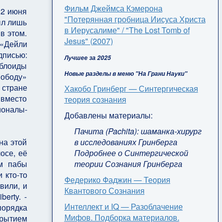
Фильм Джеймса Кэмерона
 2 июня
"Потерянная гробница Иисуса Христа
ыл лишь
в Иерусалиме" / "The Lost Tomb of
в этом.
Jesus" (2007)
 «Дейли
писью:
Лучшее за 2025
аблоиды
Новые разделы в меню "На Грани Науки"
вободу»
 стране
Хакобо Гринберг — Синтергическая
 вместо
теория сознания
ионалы-
Добавлены материалы:
Пачита (Pachita): шаманка-хирург
в исследованиях Гринберга
на этой
Подробнее о Синтергической
осе, её
теории Сознания Гринберга
м пабы
 кто-то
Федерико Фаджин — Теория
вили, и
Квантового Сознания
erty. -
Интеллект и IQ — Разоблачение
порядка
Мифов. Подборка материалов.
крытием