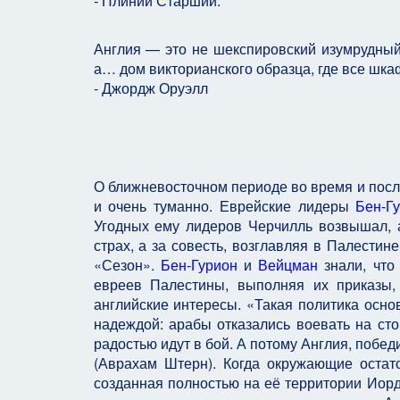
- Плиний Старший.
Англия — это не шекспировский изумрудный 
а… дом викторианского образца, где все шка
- Джордж Оруэлл
О ближневосточном периоде во время и посл
и очень туманно. Еврейские лидеры
Бен-Г
Угодных ему лидеров Черчилль возвышал, а
страх, а за совесть, возглавляя в Палестин
«Сезон».
Бен-Гурион
и
Вейцман
знали, что
евреев Палестины, выполняя их приказы,
английские интересы. «Такая политика осн
надеждой: арабы отказались воевать на сто
радостью идут в бой. А потому Англия, побед
(Аврахам Штерн). Когда окружающие остат
созданная полностью на её территории Иорд