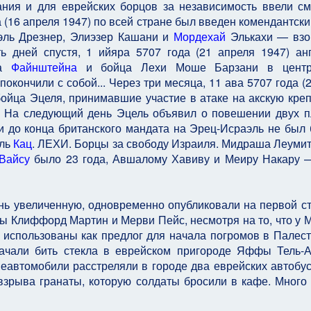
ания и для еврейских борцов за независимость ввели с
 (16 апреля 1947) по всей стране был введен комендантский
эль Дрезнер, Элиэзер Кашани и
Мордехай
Элькахи — взо
ь дней спустя, 1 ийяра 5707 года (21 апреля 1947) ан
ра
Файнштейна
и бойца Лехи Моше Барзани в центр
окончили с собой... Через три месяца, 11 ава 5707 года (
ойца Эцеля, принимавшие участие в атаке на акскую кре
. На следующий день Эцель объявил о повешении двух 
и до конца британского мандата на Эрец-Исраэль не был
эль
Кац
. ЛЕХИ. Борцы за свободу Израиля. Мидраша Леумит,
Вайсу
было 23 года, Авшалому Хавиву и Меиру Накару 
ь увеличенную, одновременно опубликовали на первой с
ы Клиффорд Мартин и Мерви Пейс, несмотря на то, что у 
 использованы как предлог для начала погромов в Палест
начали бить стекла в еврейском пригороде Яффы Тель-
неавтомобили расстреляли в городе два еврейских автобус
взрыва гранаты, которую солдаты бросили в кафе. Много