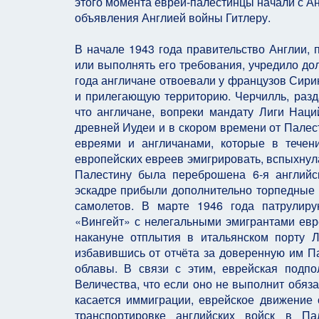
этого момента евреи-палестинцы начали с Ан
объявления Англией войны Гитлеру.
В начале 1943 года правительство Англии,
или выполнять его требования, учредило до
года англичане отвоевали у французов Сири
и прилегающую территорию. Черчилль, разда
что англичане, вопреки мандату Лиги Наци
древней Иудеи и в скором времени от Палес
евреями и англичанами, которые в течен
европейских евреев эмигрировать, вспыхнул
Палестину была переброшена 6-я английс
эскадре прибыли дополнительно торпедные к
самолетов. В марте 1946 года патрулиру
«Вингейт» с нелегальными эмигрантами евр
накануне отплытия в итальянском порту 
избавившись от отчёта за доверенную им Па
облавы. В связи с этим, еврейская подп
Величества, что если оно не выполнит обяза
касается иммиграции, еврейское движение 
транспортировке английских войск в П