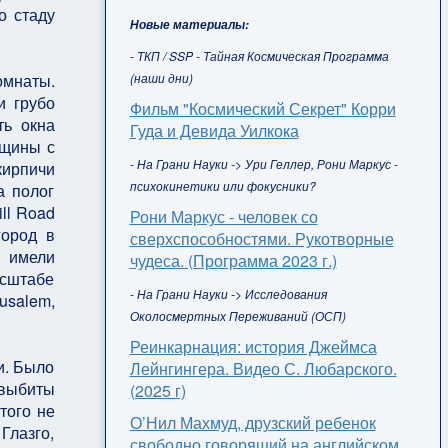
о стаду
Новые материалы:
- ТКП / SSP - Тайная Космическая Программа
(наши дни)
омнаты.
и грубо
Фильм "Космический Секрет" Корри
ть окна
Гуда и Девида Уилкока
бщины с
- На Грани Науки -> Ури Геллер, Рони Маркус -
кирпичи
психокинетики или фокусники?
а полог
ll Road
Рони Маркус - человек со
город в
сверхспособностями. Рукотворные
, имели
чудеса. (Программа 2023 г.)
асштабе
- На Грани Науки -> Исследования
usalem,
Околосмертных Переживаний (ОСП)
Реинкарнация: история Джеймса
и. Было
Лейнгингера. Видео С. Любарского.
 выбиты
(2025 г)
того не
О’Нил Махмуд, друзский ребенок
Глазго,
свободно говорящий на английском,