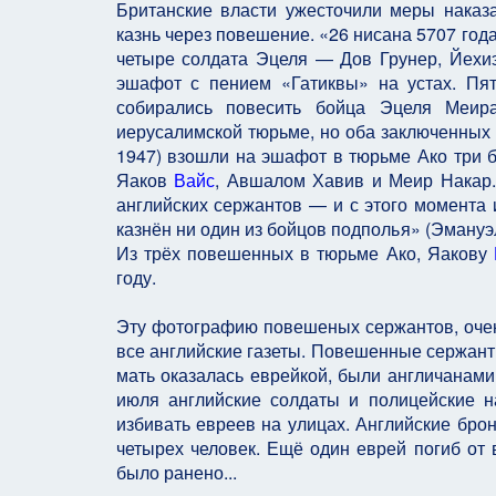
Британские власти ужесточили меры наказ
казнь через повешение. «26 нисана 5707 года
четыре солдата Эцеля — Дов Грунер, Йехи
эшафот с пением «Гатиквы» на устах. Пят
собирались повесить бойца Эцеля Меи
иерусалимской тюрьме, но оба заключенных п
1947) взошли на эшафот в тюрьме Ако три б
Яаков
Вайс
, Авшалом Хавив и Меир Накар
английских сержантов — и с этого момента 
казнён ни один из бойцов подполья» (Эману
Из трёх повешенных в тюрьме Ако, Яакову
году.
Эту фотографию повешеных сержантов, очен
все английские газеты. Повешенные сержант
мать оказалась еврейкой, были англичанами
июля английские солдаты и полицейские 
избивать евреев на улицах. Английские бро
четырех человек. Ещё один еврей погиб от 
было ранено...