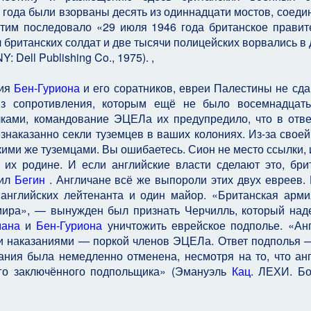
6 года были взорваны десять из одиннадцати мостов, соед
этим последовало «29 июля 1946 года британское правит
 британских солдат и две тысячи полицейских ворвались в 
Y: Dell Publishing Co., 1975). ,
вия
Бен-Гуриона
и его соратников, евреи Палестины не сда
из сопротивления, которым ещё не было восемнадцат
ками, командование ЭЦЕЛа их предупредило, что в отве
знаказанно секли туземцев в ваших колониях. Из-за своей
кими же туземцами. Вы ошибаетесь. Сион не место ссылки, 
 их родине. И если английские власти сделают это, бри
вил
Бегин
. Англичане всё же выпороли этих двух евреев. 
английских лейтенанта и один майор. «Британская арм
мира», — вынужден был признать Черчилль, который над
мана
и
Бен-Гуриона
уничтожить еврейское подполье. «Ан
ми наказаниями — поркой членов ЭЦЕЛа. Ответ подполья 
ания была немедленно отменена, несмотря на то, что ан
го заключённого подпольщика» (Эмануэль
Кац
. ЛЕХИ. Б