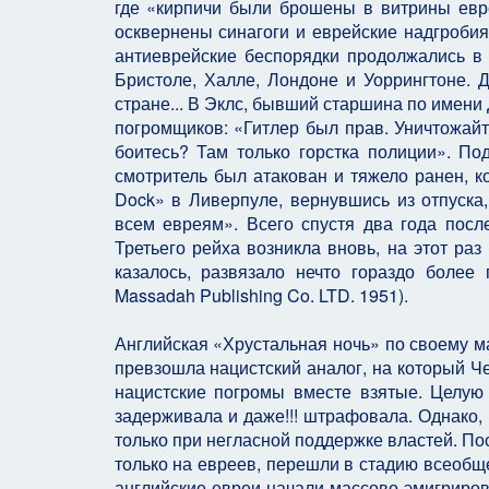
где «кирпичи были брошены в витрины евр
осквернены синагоги и еврейские надгробия
антиеврейские беспорядки продолжались в
Бристоле, Халле, Лондоне и Уоррингтоне. 
стране... В Эклс, бывший старшина по имени
погромщиков: «Гитлер был прав. Уничтожайт
боитесь? Там только горстка полиции». По
смотритель был атакован и тяжело ранен, к
Dock» в Ливерпуле, вернувшись из отпуска
всем евреям». Всего спустя два года после
Третьего рейха возникла вновь, на этот раз 
казалось, развязало нечто гораздо более по
Massadah Publishing Co. LTD. 1951).
Английская «Хрустальная ночь» по своему м
превзошла нацистский аналог, на который Че
нацистские погромы вместе взятые. Целую
задерживала и даже!!! штрафовала. Однако,
только при негласной поддержке властей. По
только на евреев, перешли в стадию всеобщ
английские евреи начали массово эмигриров