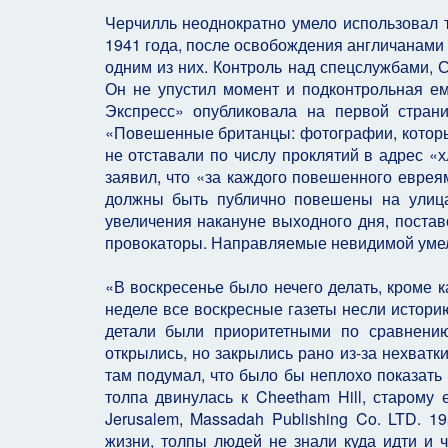
Черчилль неоднократно умело использовал 
1941 года, после освобождения англичанами
одним из них. Контроль над спецслужбами, 
Он не упустил момент и подконтрольная ем
Экспресс» опубликовала на первой стра
«Повешенные британцы: фотографии, которые 
не отставали по числу проклятий в адрес «
заявил, что «за каждого повешенного еврея
должны быть публично повешены на улица
увеличения накануне выходного дня, поста
провокаторы. Направляемые невидимой умело
«В воскресенье было нечего делать, кроме ка
неделе все воскресные газеты несли истор
детали были приоритетными по сравнени
открылись, но закрылись рано из-за нехватки
там подумал, что было бы неплохо показать
толпа двинулась к Cheetham Hill, старому ев
Jerusalem, Massadah Publishing Co. LTD. 1
жизни, толпы людей не знали куда идти и