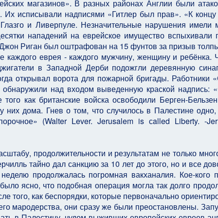
ейских магазинов». В разных районах Англии были атак
. Их исписывали надписями «Гитлер был прав». «К концу
 Глазго и Ливерпуле. Незначительные нарушения имели 
Десятки нападений на еврейское имущество вспыхивали 
 Джон Риган был оштрафован на 15 фунтов за призыв толпы
е каждого еврея - каждого мужчину, женщину и ребёнка. 
джигатели в Западной Дерби подожгли деревянную синаг
огда открывал ворота для пожарной бригады. Работники 
, обнаружили над входом выведенную краской надпись: 
 того как британские войска освободили Берген-Бельзен
у них дома. Гнев о том, что случилось в Палестине одно, 
рочное» (Walter Lever. Jerusalem is сalled Liberty. -Jer
асштабу, продолжительности и результатам не только мног
рчилль тайно дал санкцию за 10 лет до этого, но и все до
 неделю продолжалась погромная вакханалия. Кое-кого 
 было ясно, что подобная операция могла так долго продо
сле того, как беспорядки, которые первоначально ориентир
его мародерства, они сразу же были преостановлены. Зап
ать в Палестину, чудом выживших европейских евреев ан