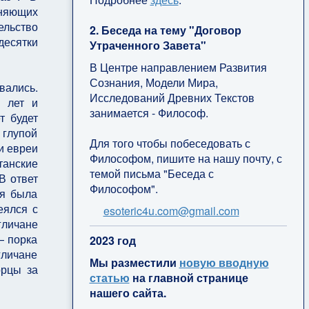
иняющих
ельство
2. Беседа на тему "Договор
десятки
Утраченного Завета"
В Центре направлением Развития
Сознания, Модели Мира,
вались.
Исследований Древних Текстов
ь лет и
занимается - Философ.
т будет
 глупой
Для того чтобы побеседовать с
и евреи
Философом, пишите на нашу почту, с
танские
темой письма "Беседа с
В ответ
Философом".
ия была
еялся с
esoteric4u.com@gmail.com
гличане
— порка
2
023 год
гличане
Мы разместили
новую вводную
орцы за
статью
на главной странице
нашего сайта.