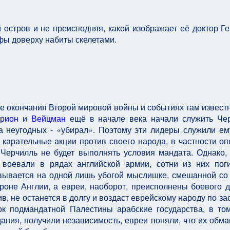
остров и не преисподняя, какой изображает её доктор Ге
фы доверху набиты скелетами.
е окончания Второй мировой войны и событиях там извест
урион
и
Вейцман
ещё в начале века начали служить Че
 неугодных - «убирал». Поэтому эти лидеры служили ем
е карательные акции против своего народа, в частности о
 Черчилль не будет выполнять условия мандата. Однако,
 воевали в рядах английской армии, сотни из них пог
овывается на одной лишь убогой мыслишке, смешанной со
роне Англии, а евреи, наоборот, преисполнены боевого д
ив, не останется в долгу и воздаст еврейскому народу по за
ок подмандатной Палестины арабские государства, в то
ания, получили независимость, евреи поняли, что их обма