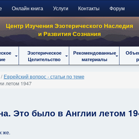
е
Онлайн книга
Услуги
Контакты
Форум
Центр Изучения Эзотерического Наследия
и Развития Сознания
еское
Эзотерическое
Рекомендованные
Объе
ие
Целительство
материалы
Еврейский вопрос - статьи по теме
ии летом 1947
на. Это было в Англии летом 19
к же.