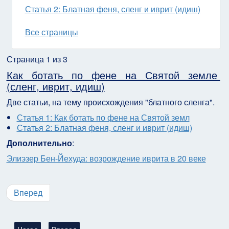
Статья 2: Блатная феня, сленг и иврит (идиш)
Все страницы
Страница 1 из 3
Как ботать по фене на Святой земле
(сленг, иврит, идиш)
Две статьи, на тему происхождения "блатного сленга".
Статья 1: Как ботать по фене на Святой земл
Статья 2: Блатная феня, сленг и иврит (идиш)
Дополнительно
:
Элиэзер Бен-Йехуда: возрождение иврита в 20 веке
Вперед
Предыдущий: История иврита - подборка материалов (включа
Следующий: История возрождения иврита в 20 веке
Назад
Вперед