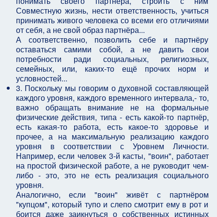
понимать своего партнёра, строить с ним
Совместную жизнь, нести ответственность, учиться
принимать живого человека со всеми его отличиями
от себя, а не свой образ партнёра...
А соответственно, позволить себе и партнёру
оставаться самими собой, а не давить свои
потребности ради социальных, религиозных,
семейных, или, каких-то ещё прочих норм и
условностей...
3. Поскольку мы говорим о духовной составляющей
каждого уровня, каждого временного интервала,- то,
важно обращать внимание не на формальные
физические действия, типа - есть какой-то партнёр,
есть какая-то работа, есть какое-то здоровье и
прочее, а на максимальную реализацию каждого
уровня в соответствии с Уровнем Личности.
Например, если человек 3-й касты, "воин", работает
на простой физической работе, а не руководит чем-
либо - это, это не есть реализация социального
уровня.
Аналогично, если "воин" живёт с партнёром
"купцом", который тупо и слепо смотрит ему в рот и
боится даже заикнуться о собственных истинных