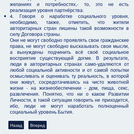
желаниях и потребностях,- то, это не есть
реализация уровня партнёрства.
4. Говоря о наработке социального уровня,
необходимо, также, отметить, что жители
авторитарных стран лишены такой возможности в
силу Договора страны.
Они не могут свободно проявлять свои гражданские
права, не могут свободно высказывать свои мысли,
а вынуждены подчинить всё своё социальное
восприятие существующей догме. В результате,
люди в авторитарных странах само-удаляются от
любой социальной активности и от самой попытки
осмысливать и оценивать ту реальность, в которой
они живут, сосредотачиваясь на чисто животной
жизни - на жизнеобеспечении - дом, пища, секс,
развлечения. Понятно, что ни о каком Развитии
Личности, в такой ситуации говорить не приходится,
ибо, люди не могут наработать полноценный
социальный уровень Бытия.
Предыдущий: Глава: Продолжение о Сексе, о Любви и о Пато
Следующий: Ора, к главе "Что такое Сознание...", о 
Назад
Вперед