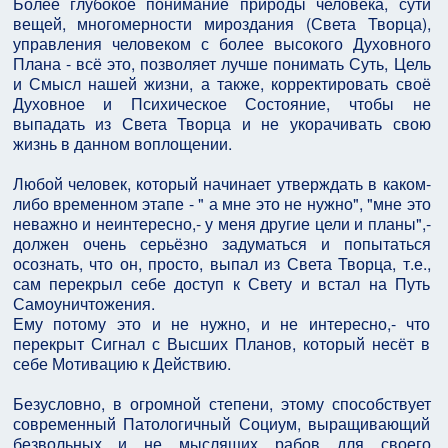
Более глубокое понимание природы человека, сути
вещей, многомерности мироздания (Света Творца),
управления человеком с более высокого Духовного
Плана - всё это, позволяет лучше понимать Суть, Цель
и Смысл нашей жизни, а также, корректировать своё
Духовное и Психическое Состояние, чтобы не
выпадать из Света Творца и не укорачивать свою
жизнь в данном воплощении.
Любой человек, который начинает утверждать в каком-
либо временном этапе - " а мне это не нужно", "мне это
неважно и неинтересно,- у меня другие цели и планы",-
должен очень серьёзно задуматься и попытаться
осознать, что он, просто, выпал из Света Творца, т.е.,
сам перекрыл себе доступ к Свету и встал на Путь
Самоуничтожения.
Ему потому это и не нужно, и не интересно,- что
перекрыт Сигнал с Высших Планов, который несёт в
себе Мотивацию к Действию.
Безусловно, в огромной степени, этому способствует
современный Патологичный Социум, выращивающий
безвольных и не мыслящих рабов для своего