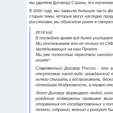
мы уделяем Договору Страны, его изучению 
В 2020 году, мы закрыли большую часть фо
старые темы, которые могут наглядно проде
россиянами, мы объясняли ранее и говорили 
2018 год
В последнее время всё более усиливает
Мы отслеживаем это не только по СМИ, 
заглядывающих на наш Проект.
Мы уже полностью перестали находить
огонёк".
Современный Договор России - это аг
отсутствие какой-либо гражданской п
ничего слышать и воспринимать, беско
полнейшая бездуховность, в первую оче
Этот Договор формирует людей, котор
рождения подвержены промывке мозг
оторванных от государственных и поли
печати, собраний, мнений и рискуют б