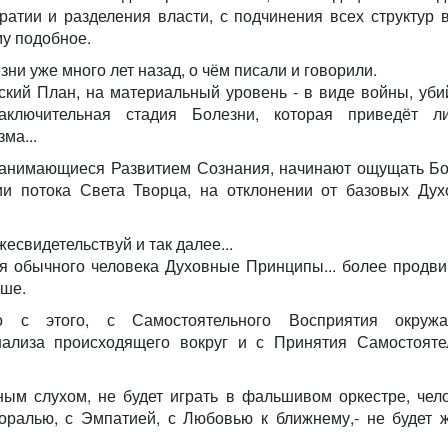
тии и разделения власти, с подчинения всех структур 
му подобное.
ни уже много лет назад, о чём писали и говорили.
ский План, на материальный уровень - в виде войны, уби
аключительная стадия Болезни, которая приведёт л
ма...
 занимающиеся Развитием Сознания, начинают ощущать Б
ии потока Света Творца, на отклонении от базовых Дух
жесвидетельствуй и так далее...
я обычного человека Духовные Принципы... более продв
ьше.
о с этого, с Самостоятельного Восприятия окруж
Анализа происходящего вокруг и с Принятия Самостояте
ным слухом, не будет играть в фальшивом оркестре, чел
ралью, с Эмпатией, с Любовью к ближнему,- не будет 