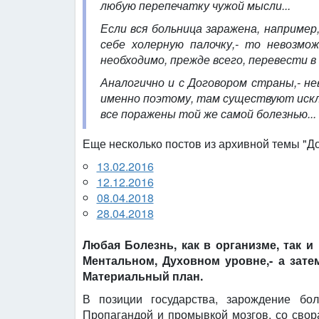
любую перепечатку чужой мысли...
Если вся больница заражена, например
себе холерную палочку,- то невозмо
необходимо, прежде всего, перевести в
Аналогично и с Договором страны,- не
именно поэтому, там существуют искл
все поражены той же самой болезнью...
Еще несколько постов из архивной темы "До
13.02.2016
12.12.2016
08.04.2018
28.04.2018
Любая Болезнь, как в организме, так и
Ментальном, Духовном уровне,- а зате
Материальный план.
В позиции государства, зарождение бо
Пропагандой и промывкой мозгов, со свор