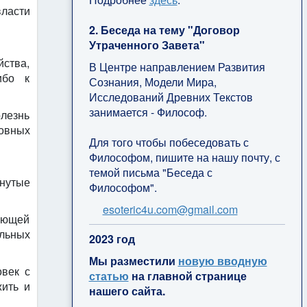
власти
2. Беседа на тему "Договор
Утраченного Завета"
йства,
В Центре направлением Развития
ибо к
Сознания, Модели Мира,
Исследований Древних Текстов
занимается - Философ.
олезнь
овных
Для того чтобы побеседовать с
Философом, пишите на нашу почту, с
темой письма "Беседа с
инутые
Философом".
esoteric4u.com@gmail.com
ающей
льных
2
023 год
Мы разместили
новую вводную
овек с
статью
на главной странице
жить и
нашего сайта.