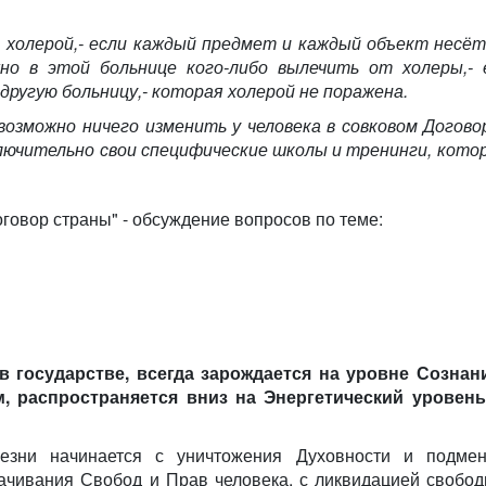
, холерой,- если каждый предмет и каждый объект несёт
жно в этой больнице кого-либо вылечить от холеры,- 
 другую больницу,- которая холерой не поражена.
возможно ничего изменить у человека в совковом Договор
ючительно свои специфические школы и тренинги, кото
говор страны" - обсуждение вопросов по теме:
 в государстве, всегда зарождается на уровне Сознани
м, распространяется вниз на Энергетический уровень
лезни начинается с уничтожения Духовности и подме
ачивания Свобод и Прав человека, с ликвидацией свобо