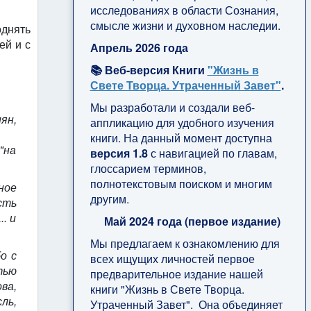
исследованиях в области Сознания,
смысле жизни и духовном наследии.
однять
ей и с
Апрель 2026 года
📚 Веб-версия Книги
"Жизнь в
Свете Творца. Утраченный Завет"
.
Мы разработали и создали веб-
ян,
аппликацию для удобного изучения
книги. На данный момент доступна
"на
версия 1.8
с навигацией по главам,
глоссарием терминов,
полнотекстовым поиском и многим
ное
другим.
сть
. и
Май 2024 года (первое издание)
Мы предлагаем к ознакомлению для
о с
всех ищущих личностей первое
тью
предварительное издание нашей
ва,
книги "Жизнь в Свете Творца.
ль,
Утраченный Завет". Она объединяет