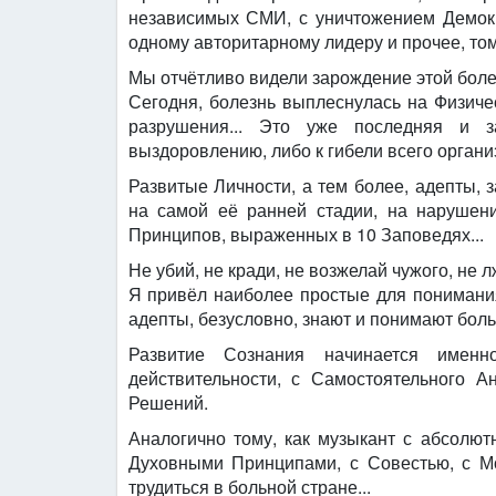
независимых СМИ, с уничтожением Демокра
одному авторитарному лидеру и прочее, то
Мы отчётливо видели зарождение этой болез
Сегодня, болезнь выплеснулась на Физиче
разрушения... Это уже последняя и з
выздоровлению, либо к гибели всего организ
Развитые Личности, а тем более, адепты,
на самой её ранней стадии, на нарушен
Принципов, выраженных в 10 Заповедях...
Не убий, не кради, не возжелай чужого, не л
Я привёл наиболее простые для понимани
адепты, безусловно, знают и понимают бол
Развитие Сознания начинается именн
действительности, с Самостоятельного 
Решений.
Аналогично тому, как музыкант с абсолют
Духовными Принципами, с Совестью, с Мо
трудиться в больной стране...