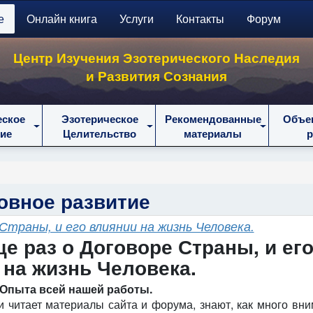
е
Онлайн книга
Услуги
Контакты
Форум
Центр Изучения Эзотерического Наследия
и Развития Сознания
еское
Эзотерическое
Рекомендованные
Объе
ие
Целительство
материалы
овное развитие
Страны, и его влиянии на жизнь Человека.
е раз о Договоре Страны, и ег
 на жизнь Человека.
 Опыта всей нашей работы.
 и читает материалы сайта и форума, знают, как много вн