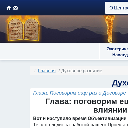
О Центр
Эзотерич
Наслед
Главная
Духовное развитие
Дух
Глава: Поговорим еще раз о Договоре 
Глава: поговорим ещ
влиянии
Вот и наступило время Объективизации
Те, кто следит за работой нашего Проекта