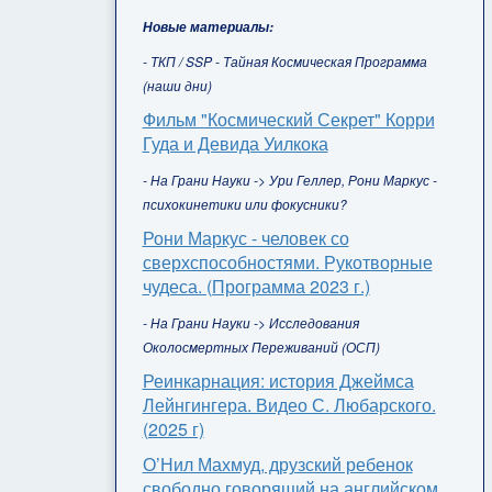
Новые материалы:
- ТКП / SSP - Тайная Космическая Программа
(наши дни)
Фильм "Космический Секрет" Корри
Гуда и Девида Уилкока
- На Грани Науки -> Ури Геллер, Рони Маркус -
психокинетики или фокусники?
Рони Маркус - человек со
сверхспособностями. Рукотворные
чудеса. (Программа 2023 г.)
- На Грани Науки -> Исследования
Околосмертных Переживаний (ОСП)
Реинкарнация: история Джеймса
Лейнгингера. Видео С. Любарского.
(2025 г)
О’Нил Махмуд, друзский ребенок
свободно говорящий на английском,