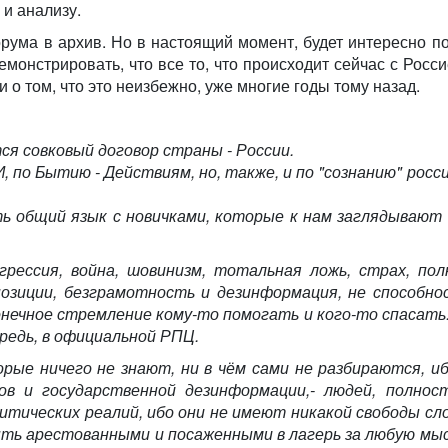
и анализу.
рума в архив. Но в настоящий момент, будет интересно п
монстрировать, что все то, что происходит сейчас с Росси
о том, что это неизбежно, уже многие годы тому назад.
ся совковый договор страны - России.
по Бытию - Действиям, но, также, и по "сознанию" росси
 общий язык с новичками, которые к нам заглядывают 
рессия, война, шовинизм, тотальная ложь, страх, пол
озиции, безграмотность и дезинформация, не способно
нечное стремление кому-то помогать и кого-то спасать..
редь, в официальной РПЦ.
ые ничего не знают, ни в чём сами не разбираются, иб
ов и государственной дезинформации,- людей, полнос
тических реалий, ибо они не имеют никакой свободы сло
ыть арестованными и посаженными в лагерь за любую мыс