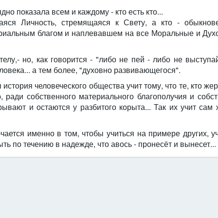
о показала всем и каждому - кто есть кто...
аяся Личность, стремящаяся к Свету, а кто - обыкнов
ериальным благом и наплевавшем на все Моральные и Ду
елу,- но, как говорится - "либо не пей - либо не выступай
ловека... а тем более, "духовно развивающегося".
 история человеческого общества учит тому, что те, кто же
 ради собственного материального благополучия и собс
ывают и остаются у разбитого корыта... Так их учит сам 
чается именно в том, чтобы учиться на примере других, у
ть по течению в надежде, что авось - пронесёт и вынесет...