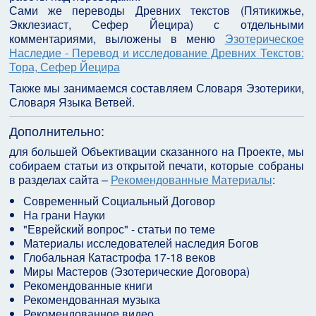
Сами же переводы Древних текстов (Пятикижье,
Экклезиаст, Сефер Йецира) с отдельными
комментариями, выложены в меню
Эзотерическое
Наследие - Перевод и исследование Древних Текстов:
Тора, Сефер Йецира
Также мы занимаемся составляем Словаря Эзотерики,
Словаря Языка Ветвей.
Дополнительно:
для большей Объективации сказанного на Проекте, мы
собираем статьи из открытой печати, которые собраны
в разделах сайта –
Рекомендованные Материалы
:
Современный Социальный Договор
На грани Науки
"Еврейский вопрос" - статьи по теме
Материалы исследователей наследия Богов
Глобальная Катастрофа 17-18 веков
Миры Мастеров (Эзотерические Договора)
Рекомендованные книги
Рекомендованная музыка
Рекомендованное видео