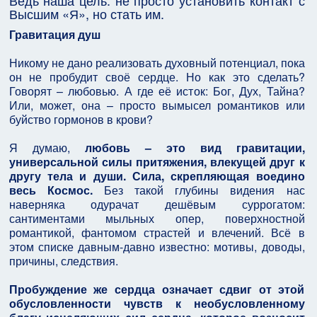
Ведь наша цель: не просто установить контакт с
Высшим «Я», но стать им.
Гравитация душ
Никому не дано реализовать духовный потенциал, пока
он не пробудит своё сердце. Но как это сделать?
Говорят – любовью. А где её исток: Бог, Дух, Тайна?
Или, может, она – просто вымысел романтиков или
буйство гормонов в крови?
Я думаю,
любовь – это вид гравитации,
универсальной силы притяжения, влекущей друг к
другу тела и души. Сила, скрепляющая воедино
весь Космос.
Без такой глубины видения нас
наверняка одурачат дешёвым суррогатом:
сантиментами мыльных опер, поверхностной
романтикой, фантомом страстей и влечений. Всё в
этом списке давным-давно известно: мотивы, доводы,
причины, следствия.
Пробуждение же сердца означает сдвиг от этой
обусловленности чувств к необусловленному