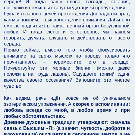
сердце! И тогда ваши слова, взгляды, касания,
поступки и помыслы станут медитацией пробуждения.
Одна из главных целей прохождения Двенадцати врат,
как мы помним, – высвобождение внимания. Дабы оно
смогло подняться в таинственный орган безусловной
любви. И тогда, легко и естественно, мы начнём
говорить, думать, слушать и действовать от всего
сердца.
Прямо сейчас, вместо того чтобы фокусировать
внимание на своих мыслях по поводу только что
прочитанного, – переместите его в сердце!
Почувствуйте эти мерные биения (можно даже
положить на грудь ладонь). Ощущаете тонкий сдвиг
качества своего осознания? Запомните это чистое
чувство.
Как видим, речь идёт вовсе не об уникальном
эзотерическом упражнении. А
скорее о вспоминании:
любовь всегда со мной, в любое время и при
любых обстоятельствах.
Древние духовные традиции утверждают: сначала
связь с Высшим «Я» (а значит, чуткость, доброта и
вдохновение) ощущается в сердечном центре, а не