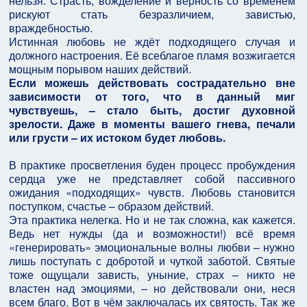
нельзя. Страсть, вожделение и верность со временем
рискуют стать безразличием, завистью,
враждебностью.
Истинная любовь не ждёт подходящего случая и
должного настроения. Её всеблагое пламя возжигается
мощным порывом наших действий.
Если можешь действовать сострадательно вне
зависимости от того, что в данный миг
чувствуешь, – стало быть, достиг духовной
зрелости. Даже в моменты вашего гнева, печали
или грусти – их истоком будет любовь.
В практике просветления буден процесс пробуждения
сердца уже не представляет собой пассивного
ожидания «подходящих» чувств. Любовь становится
поступком, счастье – образом действий.
Эта практика нелегка. Но и не так сложна, как кажется.
Ведь нет нужды (да и возможности!) всё время
«генерировать» эмоциональные волны любви – нужно
лишь поступать с добротой и чуткой заботой. Святые
тоже ощущали зависть, уныние, страх – никто не
властен над эмоциями, – но действовали они, неся
всем благо. Вот в чём заключалась их святость. Так же