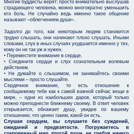
Многие буддисты верят: просто внимательно выслушав
страдающего человека, можно многократно уменьшить
его боль. Не случайно ведь именно такое общение
называют «облегчением души».
Задолго до того, как некоторым людям становится
трудно слышать, они начинают плохо слушать. Иными
словами, слух в иных случаях ухудшается именно у тех,
кому он не так уж и нужен.
• Переместите внимание в сердце.
• Соедините сердце и слух сознательным волевым
действием.
• Не думайте о слышимом, не занимайтесь своими
мыслями – просто слушайте.
Сердечное внимание, то есть отношение к
сообщаемому тебе как к самой важной сейчас вещи в
мире, – одни из наибольших даров, который только
можно преподнести ближнему своему. В ответ человек
открывается, обнажает душу, увидев по вашему
отношению, что ценен таким, какой он есть.
Слушая сердцем, вы слушаете без суждений,
ожиданий и предвзятости. Погружаетесь в
сокровенный мир другой души, не требуя ничего