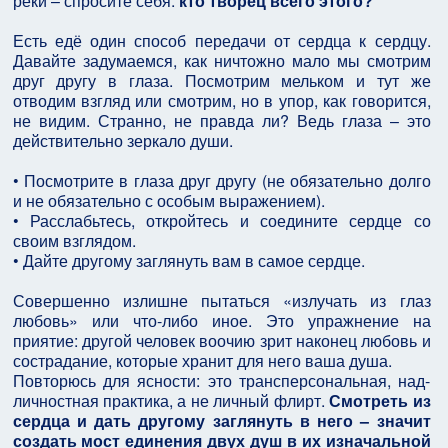
реки – спросите себя:
кто творец всего этого?
Есть едё один способ передачи от сердца к сердцу.
Давайте задумаемся, как ничтожно мало мы смотрим
друг другу в глаза. Посмотрим мельком и тут же
отводим взгляд или смотрим, но в упор, как говорится,
не видим. Странно, не правда ли? Ведь глаза – это
действительно зеркало души.
• Посмотрите в глаза друг другу (не обязательно долго
и не обязательно с особым выражением).
• Расслабьтесь, откройтесь и соедините сердце со
своим взглядом.
• Дайте другому заглянуть вам в самое сердце.
Совершенно излишне пытаться «излучать из глаз
любовь» или что-либо иное. Это упражнение на
приятие: другой человек воочию зрит наконец любовь и
сострадание, которые хранит для него ваша душа.
Повторюсь для ясности: это трансперсональная, над-
личностная практика, а не личный флирт.
Смотреть из
сердца и дать другому заглянуть в него – значит
создать мост единения двух душ в их изначальной