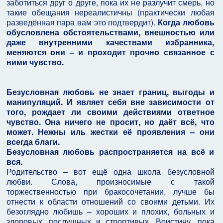
заботиться друг о друге, пока их не разлучит смерь, но
такие обещания нереалистичны (практически любая
разведённая пара вам это подтвердит).
Когда любовь
обусловлена обстоятельствами, внешностью или
даже внутренними качествами избранника,
меняются они – и проходит прочно связанное с
ними чувство.
Безусловная любовь не знает границ, выгоды и
манипуляций. И являет себя вне зависимости от
того, рождает ли своими действиями ответное
чувство. Она ничего не просит, но даёт всё, что
может. Нежны иль жестки её проявления – они
всегда благи.
Безусловная любовь распространяется на всё и
вся.
Родительство – вот ещё одна школа безусловной
любви. Слова, произносимые с такой
торжественностью при бракосочетании, лучше бы
отнести к области отношений со своими детьми. Их
безоглядно любишь – хороших и плохих, больных и
здоровых, послушных и строптивых. Воистину, пока