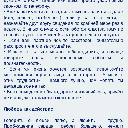
букетом, стихом, книгой или даже просто участливым
звонком по телефону.
• Вне зависимости от того, насколько вы заняты, – даже
(или, точнее, особенно ) если у вас есть дети, –
назначайте друг другу свидания по крайней мере раз в
неделю. В иных случаях, если обстоятельства тому не
способствуют, это может быть просто пешая прогулка.
• Если ваш партнёр чем-то расстроен, обязательно
расспросите его и выслушайте.
• Ищите то, за что можно поблагодарить, и почаще
говорите слова, исполненные доброты и
признательности.
• Если уж очень хочется возразить, используйте
местоимения первого лица, а не второго. «У меня с
этим трудности» – намного лучше, чем «опять ты
делаешь всё не так».
• Без промедления благодарите и извиняйтесь, причём
не в общем, а как можно конкретнее.
Любовь как действие
Говорить о любви легко, а любить – трудно.
Пробуждение сердца требует большего, нежели