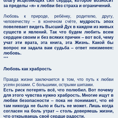
благу исцеляющих сил сердца, которое возносит
за пределы «я» к любви без страха и ограничений.
Любовь к природе, ребёнку, родителю, другу,
человечеству – в конечном счёте,
мудрость эпох
повелевает видеть Высший Дух в каждом из живых
существ и явлений. Так что будем любить всем
сердцем своим и без всяких причин – вот всё, чему
учат эти врата, эта книга, эта Жизнь. Какой бы
вопрос ни задала вам судьба – ответ неизменен:
любовь.
***
Любовь как храбрость
Правда жизни заключается в том, что путь к любви
усеян розами. С большими, острыми шипами.
Есть риск потерять всё, что полюбил. Вот почему
для этого чувства нужно храбрость. Многие ищут в
любви безопасности – пока не понимают, что её
там никогда не было и быть не может. Лишь когда
согласен на боль утрат – столь доверяешь жизни,
что открываешь своё сердце радости.