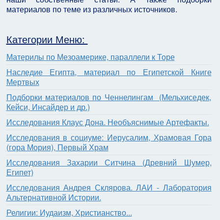
материалов по теме из различных источников.
Категории Меню:
Материлы по Мезоамерике, параллели к Торе
Наследие Египта, материал по Египетской Книге
Мертвых
Подборки материалов по Ченнелингам (Мельхиседек,
Кейси, Инсайдер и др.)
Исследования Клаус Дона. Необъяснимые Артефакты.
Исследования в социуме: Иерусалим, Храмовая Гора
(гора Мория), Первый Храм
Исследования Захарии Ситчина (Древний Шумер,
Египет)
Исследования Андрея Склярова. ЛАИ - Лаборатория
Альтернативной Истории.
Религии: Иудаизм, Христианство...