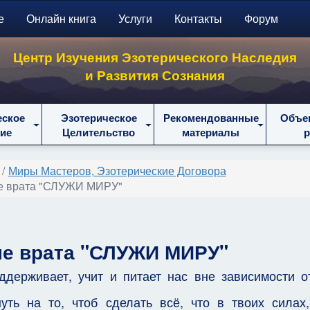
е
Онлайн книга
Услуги
Контакты
Форум
Центр Изучения Эзотерического Наследия
и Развития Сознания
еское
Эзотерическое
Рекомендованные
Объе
ие
Целительство
материалы
Миры Мастеров, Эзотерические Договора
е врата "СЛУЖИ МИРУ"
е врата "СЛУЖИ МИРУ"
держивает, учит и питает нас вне зависимости от
уть на то, чтоб сделать всё, что в твоих силах