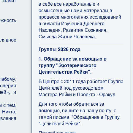
значит
в себе все наработанные и
осмысленные нами материалы в
процессе многолетних исследований
ожность
в области Изучения Древнего
Наследия, Развития Сознания,
Смысла Жизни Человека.
глядное
Группы 2026 года
1. Обращение за помощью в
группу "Эзотерического
Целительства Рейки".
лабому,
В Центре с 2011 года работает Группа
доверия
Целителей под руководством
лей», и
Мастера Рейки и Проекта - Оракул.
Для того чтобы обратиться за
 с тем,
помощью, пишите на нашу почту, с
 Никто,
темой письма "Обращение в Группу
явления
"Целителей Рейки".
Подробнее
здесь
.