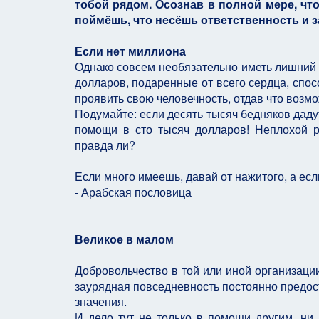
тобой рядом. Осознав в полной мере, чт
поймёшь, что несёшь ответственность и 
Если нет миллиона
Однако совсем необязательно иметь лишний 
долларов, подаренные от всего сердца, спосо
проявить свою человечность, отдав что возмож
Подумайте: если десять тысяч бедняков даду
помощи в сто тысяч долларов! Неплохой 
правда ли?
Если много имеешь, давай от нажитого, а есл
- Арабская пословица
Великое в малом
Добровольчество в той или иной организаци
заурядная повседневность постоянно предос
значения.
И дело тут не только в помощи другим, ни