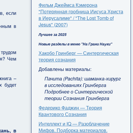
Фильм Джеймса Кэмерона
"Потерянная гробница Иисуса Христа
в, если
в Иерусалиме" / "The Lost Tomb of
Jesus" (2007)
анным в
Лучшее за 2025
Новые разделы в меню "На Грани Науки"
 трудом
Хакобо Гринберг — Синтергическая
мя? Чем
теория сознания
Добавлены материалы:
книга –
Пачита (Pachita): шаманка-хирург
х будет
в исследованиях Гринберга
Подробнее о Синтергической
теории Сознания Гринберга
Федерико Фаджин — Теория
Квантового Сознания
Интеллект и IQ — Разоблачение
Мифов. Подборка материалов.
ань, в