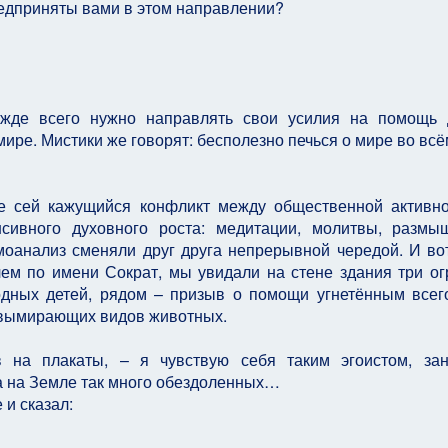
редприняты вами в этом направлении?
жде всего нужно направлять свои усилия на помощь 
мире. Мистики же говорят: бесполезно печься о мире во всё
не сей кажущийся конфликт между общественной активн
сивного духовного роста: медитации, молитвы, размы
оанализ сменяли друг друга непрерывной чередой. И вот
лем по имени Сократ, мы увидали на стене здания три о
одных детей, рядом – призыв о помощи угнетённым всег
е вымирающих видов животных.
в на плакаты, – я чувствую себя таким эгоистом, за
а на Земле так много обездоленных…
 и сказал: