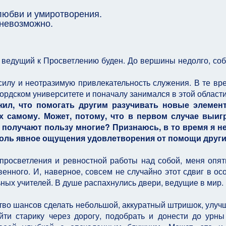
любви и умиротворения.
 невозможно.
и, ведущий к Просветлению буден. До вершины недолго, со
илу и неотразимую привлекательность служения. В те вр
дском университете и поначалу занимался в этой области
ужил, что помогать другим разучивать новые элемен
х самому. Может, потому, что в первом случае выиг
– получают пользу многие? Признаюсь, в то время я н
столь явное ощущения удовлетворения от помощи други
 просветления и ревностной работы над собой, меня опят
венного. И, наверное, совсем не случайно этот сдвиг в ос
ных учителей. В душе распахнулись двери, ведущие в мир.
во шансов сделать небольшой, аккуратный штришок, улуч
йти старику через дорогу, подобрать и донести до урны