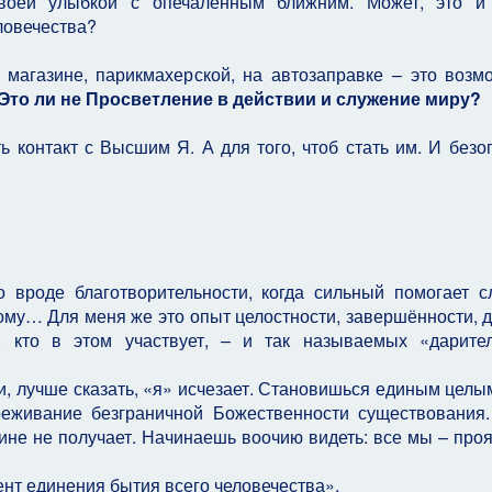
воей улыбкой с опечаленным ближним. Может, это и 
ловечества?
 магазине, парикмахерской, на автозаправке – это возм
Это ли не Просветление в действии и служение миру?
ь контакт с Высшим Я. А для того, чтоб стать им. И безо
 вроде благотворительности, когда сильный помогает с
ому… Для меня же это опыт целостности, завершённости, 
, кто в этом участвует, – и так называемых «дарите
и, лучше сказать, «я» исчезает. Становишься единым целым
еживание безграничной Божественности существования.
омине не получает. Начинаешь воочию видеть: все мы – про
нт единения бытия всего человечества».