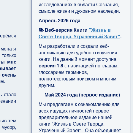
исследованиях в области Сознания,
смысле жизни и духовном наследии.
Апрель 2026 года
📚 Веб-версия Книги
"Жизнь в
берёмся
Свете Творца. Утраченный Завет"
.
Мы разработали и создали веб-
емена я
аппликацию для удобного изучения
 только
книги. На данный момент доступна
ты мне
версия 1.8
с навигацией по главам,
рывает
глоссарием терминов,
е очень
полнотекстовым поиском и многим
м.
другим.
ь стало
Май 2024 года (первое издание)
ознании
Мы предлагаем к ознакомлению для
всех ищущих личностей первое
предварительное издание нашей
шив тем
книги "Жизнь в Свете Творца.
 мусор,
Утраченный Завет". Она объединяет