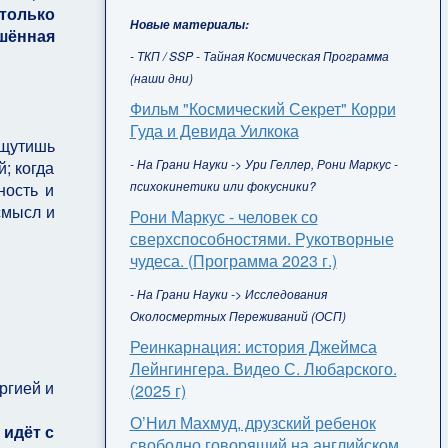
только
Новые материалы:
ишённая
- ТКП / SSP - Тайная Космическая Программа
(наши дни)
Фильм "Космический Секрет" Корри
Гуда и Девида Уилкока
ощутишь
- На Грани Науки -> Ури Геллер, Рони Маркус -
; когда
психокинетики или фокусники?
ность и
смысл и
Рони Маркус - человек со
сверхспособностями. Рукотворные
чудеса. (Программа 2023 г.)
- На Грани Науки -> Исследования
Околосмертных Переживаний (ОСП)
Реинкарнация: история Джеймса
Лейнгингера. Видео С. Любарского.
ргией и
(2025 г)
О’Нил Махмуд, друзский ребенок
 идёт с
свободно говорящий на английском,