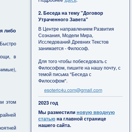
2. Беседа на тему "Договор
Утраченного Завета"
В Центре направлением Развития
ся либо
Сознания, Модели Мира,
Исследований Древних Текстов
 Быстро
занимается - Философ.
мощи, в
Для того чтобы побеседовать с
Философом, пишите на нашу почту, с
чимые),
темой письма "Беседа с
Философом".
esoteric4u.com@gmail.com
ри этом
2
023 год
Мы разместили
новую вводную
крайней
статью
на главной странице
нашего сайта.
роятней