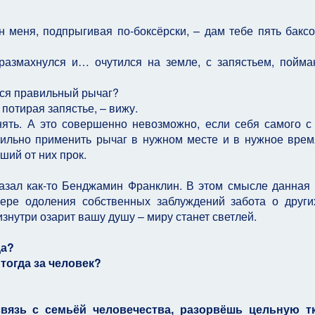
н меня, подпрыгивая по-боксёрски, – дам тебе пять баксо
 размахнулся и… очутился на земле, с запястьем, пойм
ься правильный рычаг?
 потирая запястье, – вижу.
ять. А это совершенно невозможно, если себя самого с
авильно применить рычаг в нужном месте и в нужное вре
ший от них прок.
сказал как-то Бенджамин Франклин. В этом смысле данная 
ере одоления собственных заблуждений забота о други
изнутри озарит вашу душу – миру станет светлей.
да?
 тогда за человек?
вязь с семьёй человечества, разорвёшь цельную тк