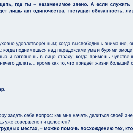
цепь, где ты – незаменимое звено. А если служить 
удет лишь акт одиночества, гнетущая обязанность, л
духовно удовлетворённым; когда высвободишь внимание, 
; когда поднимешься над парадоксами ума и бурями эмоций
ью и взглянешь в лицо страху; когда примешь чувствен
нечего делать… кроме как то, что придаёт жизни больший 
ар.
ру задать себе вопрос: как мне начать делиться своей эне
дь уже совершенен и целостен?
трудных местах, – можно помочь восхождению тех, кто