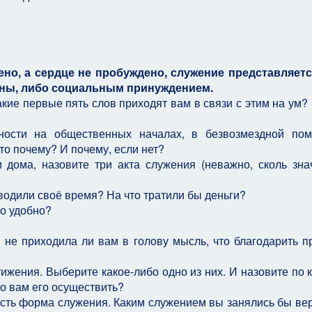
но, а сердце не пробуждено, служение представляет
ны, либо социальным принуждением.
акие первые пять слов приходят вам в связи с этим на ум?
ьности на общественных началах, в безвозмездной по
о почему? И почему, если нет?
 дома, назовите три акта служения (неважно, сколь зна
водили своё время? На что тратили бы деньги?
то удобно?
И не приходила ли вам в голову мысль, что благодарить п
ижения. Выберите какое-либо одно из них. И назовите по 
ло вам его осуществить?
– есть форма служения. Каким служением вы занялись бы ве