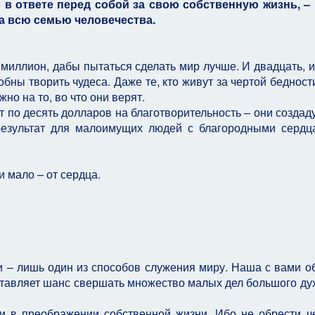
о в ответе перед собой за свою собственную жизнь, –
за всю семью человечества.
миллион, дабы пытаться сделать мир лучше. И двадцать, и
бны творить чудеса. Даже те, кто живут за чертой бедности
но на то, во что они верят.
т по десять долларов на благотворительность – они создад
результат для малоимущих людей с благородными сердц
и мало – от сердца.
и – лишь один из способов служения миру. Наша с вами о
тавляет шанс свершать множество малых дел большого ду
 и в преображении собственной жизни. Ибо не обрести ч