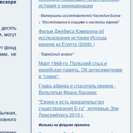
 вскоре
история о реинкарнации
- Материалы исследователей Наследия Богов -
> "Исследования в социуме о наследии евреев"
 десять
Фильм Джеймса Кэмерона об
, могут
исследовании истории Исхода
евреев из Египта (2006г.)
ут фонд
ами, не
- "Еврейский вопрос"
Март 1968-го. Польский стыд и
еврейская память. Об антисемитизме
в "совке".
Глава абвера и спаситель евреев -
Вильгельм Франц Канарис
"Евреи и есть доказательство
существования Б-га", интервью Эли
бычная,
Люксембурга 2015 г.
ховного
Фильмы на форуме проекта
еловеку