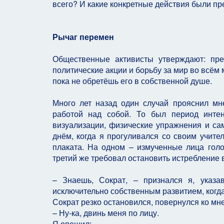
всего? И какие конкретные действия были п
Рычаг перемен
Общественные активисты утверждают: пре
политические акции и борьбу за мир во всём 
пока не обретёшь его в собственной душе.
Много лет назад один случай прояснил м
работой над собой. То был период интен
визуализации, физические упражнения и сам
днём, когда я прогуливался со своим учите
плаката. На одном – измученные лица гол
третий же требовал остановить истреблени
– Знаешь, Сократ, – признался я, указа
исключительно собственным развитием, когд
Сократ резко остановился, повернулся ко мне
– Ну-ка, двинь меня по лицу.
Я опешил: