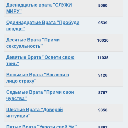
Материалы
Двенадцатые врата "СЛУЖИ
8060
МИРУ"
Одиннадцатые Врата "Пробуди
9539
сердце"
Десятые Врата "Прими
10020
сексуальность"
Девятые Врата "Освети свою
11035
тень"
Восьмые Врата "Взгляни в
9128
лицо страху"
Седьмые Врата "Прими свои
8767
чувства"
Шестые Врата "Доверяй
9358
интуиции"
Пятые Врата "Укроти свой Ум"
8897