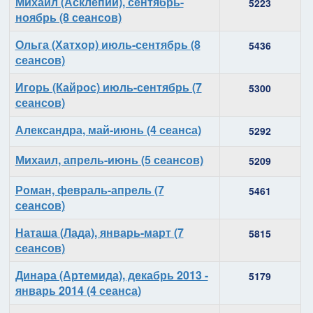
Михаил (Асклепий), сентябрь-
5223
ноябрь (8 сеансов)
Ольга (Хатхор) июль-сентябрь (8
5436
сеансов)
Игорь (Кайрос) июль-сентябрь (7
5300
сеансов)
Александра, май-июнь (4 сеанса)
5292
Михаил, апрель-июнь (5 сеансов)
5209
Роман, февраль-апрель (7
5461
сеансов)
Наташа (Лада), январь-март (7
5815
сеансов)
Динара (Артемида), декабрь 2013 -
5179
январь 2014 (4 сеанса)