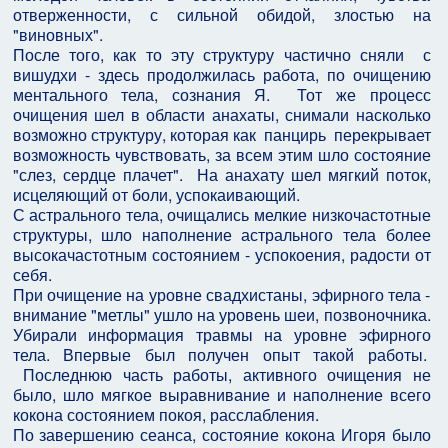
отверженности, с сильной обидой, злостью на
"виновных".
После того, как то эту структуру частично сняли с
вишудхи - здесь продолжилась работа, по очищению
ментального тела, сознания Я. Тот же процесс
очищения шел в области анахаты, снимали насколько
возможно структуру, которая как панцирь перекрывает
возможность чувствовать, за всем этим шло состояние
"слез, сердце плачет". На анахату шел мягкий поток,
исцеляющий от боли, успокаивающий.
С астрального тела, очищались мелкие низкочастотные
структуры, шло наполнение астрального тела более
высокачастотным состоянием - успокоения, радости от
себя.
При очищение на уровне свадхистаны, эфирного тела -
внимание "метлы" ушло на уровень шеи, позвоночника.
Убирали информация травмы на уровне эфирного
тела. Впервые был получен опыт такой работы.
Последнюю часть работы, активного очищения не
было, шло мягкое выравнивание и наполнение всего
кокона состоянием покоя, расслабления.
По завершению сеанса, состояние кокона Игоря было