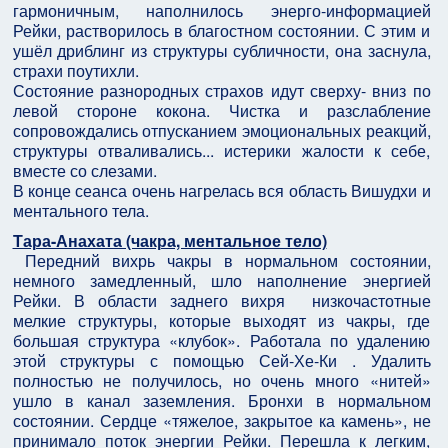
гармоничным, наполнилось энерго-информацией
Рейки, растворилось в благостном состоянии. С этим и
ушёл дриблинг из структуры субличности, она заснула,
страхи поутихли.
Состояние разнородных страхов идут сверху- вниз по
левой стороне кокона. Чистка и разслабление
сопровождались отпусканием эмоциональных реакций,
структуры отваливались... истерики жалости к себе,
вместе со слезами.
В конце сеанса очень нагрелась вся область Вишудхи и
ментального тела.
Тара-Анахата (чакра, ментальное тело)
Передний вихрь чакры в нормальном состоянии,
немного замедленный, шло наполнение энергией
Рейки. В области заднего вихря низкочастотные
мелкие структуры, которые выходят из чакры, где
большая структура «клубок». Работала по удалению
этой структуры с помощью Сей-Хе-Ки . Удалить
полностью не получилось, но очень много «нитей»
ушло в канал заземления. Бронхи в нормальном
состоянии. Сердце «тяжелое, закрытое ка камень», не
принимало поток энергии Рейки. Перешла к легким,