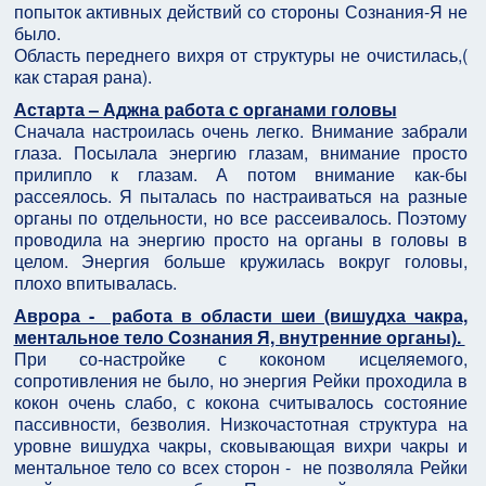
попыток активных действий со стороны Сознания-Я не
было.
Область переднего вихря от структуры не очистилась,(
как старая рана).
Астарта – Аджна работа с органами головы
Сначала настроилась очень легко. Внимание забрали
глаза. Посылала энергию глазам, внимание просто
прилипло к глазам. А потом внимание как-бы
рассеялось. Я пыталась по настраиваться на разные
органы по отдельности, но все рассеивалось. Поэтому
проводила на энергию просто на органы в головы в
целом. Энергия больше кружилась вокруг головы,
плохо впитывалась.
Аврора - работа в области шеи (вишудха чакра,
ментальное тело Сознания Я, внутренние органы).
При со-настройке с коконом исцеляемого,
сопротивления не было, но энергия Рейки проходила в
кокон очень слабо, с кокона считывалось состояние
пассивности, безволия. Низкочастотная структура на
уровне вишудха чакры, сковывающая вихри чакры и
ментальное тело со всех сторон - не позволяла Рейки