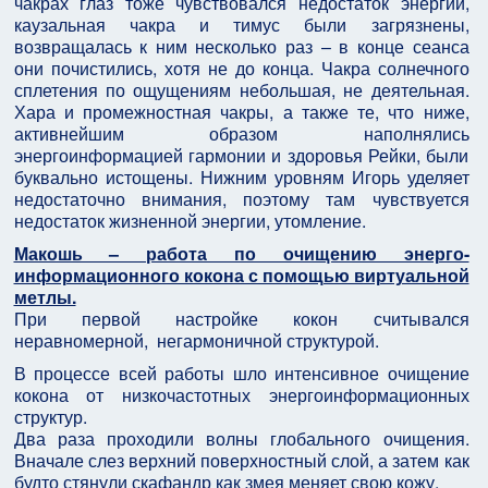
чакрах глаз тоже чувствовался недостаток энергии,
каузальная чакра и тимус были загрязнены,
возвращалась к ним несколько раз – в конце сеанса
они почистились, хотя не до конца. Чакра солнечного
сплетения по ощущениям небольшая, не деятельная.
Хара и промежностная чакры, а также те, что ниже,
активнейшим образом наполнялись
энергоинформацией гармонии и здоровья Рейки, были
буквально истощены. Нижним уровням Игорь уделяет
недостаточно внимания, поэтому там чувствуется
недостаток жизненной энергии, утомление.
Макошь – работа по очищению энерго-
информационного кокона с помощью виртуальной
метлы.
При первой настройке кокон считывался
неравномерной, негармоничной структурой.
В процессе всей работы шло интенсивное очищение
кокона от низкочастотных энергоинформационных
структур.
Два раза проходили волны глобального очищения.
Вначале слез верхний поверхностный слой, а затем как
будто стянули скафандр как змея меняет свою кожу.