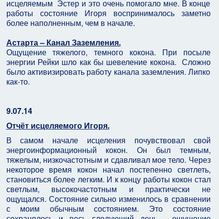
исцеляемым Эстер и это очень помогало мне. В конце
работы состояние Игоря воспринималось заметно
более наполненным, чем в начале.
Астарта – Канал Заземления.
Ощущение тяжелого, темного кокона. При посыле
энергии Рейки шло как бы шевеление кокона. Сложно
было активизировать работу канала заземления. Липко
как-то.
9.07.14
Отчёт исцеляемого Игоря.
В самом начале исцеления почувствовал свой
энергоинформационный кокон. Он был темным,
тяжелым, низкочастотным и сдавливал мое тело. Через
некоторое время кокон начал постепенно светлеть,
становиться более легким. И к концу работы кокон стал
светлым, высокочастотным и практически не
ощущался. Состояние сильно изменилось в сравнении
с моим обычным состоянием. Это состояние
сохранялось и весь следующий день - ощущение