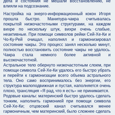
дела и состояния не мешали восстановлению, не
влияли на подсознание.
Настройка на энерго-информационный кокон Игоря
прошла быстро. Манипура-чакра считывалась
покрытой низкочастотными структурами, на каждом
вихре по нескольку штук, вихри очень слабые,
неактивные. При помощи символов рейки Сей-Хе-Ки и
Чо-Ку-Рей очищал, наполнял и гармонизировал
состояние чакры. Это процесс занял несколько минут,
полностью восстановить состояние чакры не удалось.
Чакра стала немного более активной и
высокочастотной.
Астральное тело обернуто низкочастотным слоем, при
помощи символа Сей-Хе-Ки удалось его быстро убрать
и перейти к гармонизации всего объема астрального
тела. Оно само воспринималось без энергии, его
структура малоподвижная и пустая, наполняется очень
плохо, трансляция «Я рад, что я есть» не принимается.
Родовые каналы: материнский быстро удалось сделать
тонким, наполнить гармонией при помощи символа
Сей-Хе-Ки; отцовский канал считывался менее
гармоничным, чем материнский, было сложнее сделать