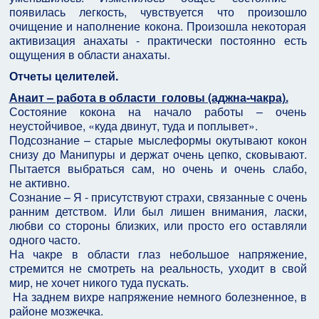
появилась легкость, чувствуется что произошло
очищение и наполнение кокона. Произошла некоторая
активизация анахаты - практически постоянно есть
ощущения в области анахаты.
Отчеты целителей.
Анаит – работа в области головы (аджна-чакра).
Состояние кокона на начало работы – очень
неустойчивое, «куда двинут, туда и поплывет».
Подсознание – старые мыслеформы окутывают кокон
снизу до Манипуры и держат очень цепко, сковывают.
Пытается выбраться сам, но очень и очень слабо,
не активно.
Сознание – Я - присутствуют страхи, связанные с очень
ранним детством. Или был лишен внимания, ласки,
любви со стороны близких, или просто его оставляли
одного часто.
На чакре в области глаз небольшое напряжение,
стремится не смотреть на реальность, уходит в свой
мир, не хочет никого туда пускать.
На заднем вихре напряжение немного болезненное, в
районе мозжечка.