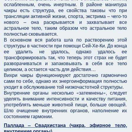
ослабленным, очень инертным. В районе манипура
чакры есть структура, ее свойства таковы что при
трансляции активной жизни, спорта, экстрима – чего-то
нового – она раскрывается и захватывает все
астральное тело, таким образом что астральное тело
полностью сковывается.
В основном вся работа шла по растворению этой
структуры в частности при помощи Сей-Хе-Ки. До конца
ее удалить не удалось, однако удалось ее
трансформировать так, что теперь этот страх не будет
разворачиваться и запаковывать в себя все тело
целиком, а остается часть для действия…
Вихри чакры функционируют достаточно гармонично
сами по себе, однако их энергоинформация полностью
уходит в обслуживание той низкочастотной структуры.
Внутренние органы несколько «затемнены», следует
уделять внимание интенсивности и качеству питания,
употреблять меньше животной пищи, больше овощей.
Шло очищение внутренних органов, наполнение их
состоянием гармонии.
Паллада – Свадхистана (чакра, эфирное тело,
внутренние органы)