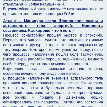
стабильный и более насыщенный.
В целом область Анахата чакры её ментальное тело не
принимает энергию-информацию Рейки.
Атлант – Манипура чакра (Наполнение чакры и
астрального тела энергией. Наполнять
состоянием: Как хорошо, что я есть.)
Процесс сонастройки прошел быстро и спокойно.
Первое, что удалось считать это наличие активных
негативных структур, которые мешают нормальному
току энергии. Некоторое время ушло на чистку, после
чего процессы наполнения пошли боле гармонично.
Вихри чакры работали хорошо, задний вихрь немного
слабее переднего, сгармонизировал активность.
Внутренние органы принимали энергию хорошо,
особенно печено и поджелудочная железа.
В процессе наполнения энергией астрального тела
принялся активно транслировать посыл: Как хорошо,
что я есть – спустя буквально несколько коротких
мгновений пространство буквально «встрепенулось»
все ожило и пришло в движение, мощно
активировались все процессы. Считал, что состояния
радости и принятия себя очень не хватает на