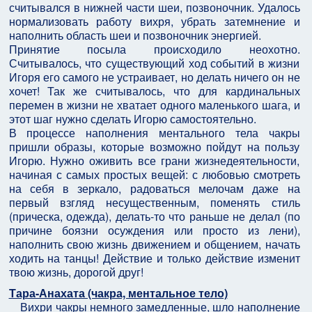
считывался в нижней части шеи, позвоночник. Удалось
нормализовать работу вихря, убрать затемнение и
наполнить область шеи и позвоночник энергией.
Принятие посыла происходило неохотно.
Считывалось, что существующий ход событий в жизни
Игоря его самого не устраивает, но делать ничего он не
хочет! Так же считывалось, что для кардинальных
перемен в жизни не хватает одного маленького шага, и
этот шаг нужно сделать Игорю самостоятельно.
В процессе наполнения ментального тела чакры
пришли образы, которые возможно пойдут на пользу
Игорю. Нужно оживить все грани жизнедеятельности,
начиная с самых простых вещей: с любовью смотреть
на себя в зеркало, радоваться мелочам даже на
первый взгляд несущественным, поменять стиль
(прическа, одежда), делать-то что раньше не делал (по
причине боязни осуждения или просто из лени),
наполнить свою жизнь движением и общением, начать
ходить на танцы! Действие и только действие изменит
твою жизнь, дорогой друг!
Тара-Анахата (чакра, ментальное тело)
Вихри чакры немного замедленные, шло наполнение