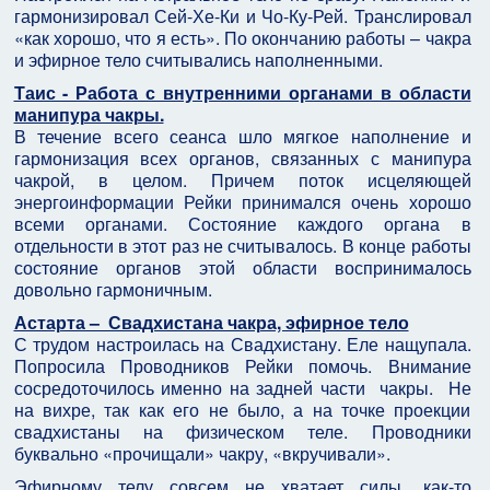
гармонизировал Сей-Хе-Ки и Чо-Ку-Рей. Транслировал
«как хорошо, что я есть». По окончанию работы – чакра
и эфирное тело считывались наполненными.
Таис - Работа с внутренними органами в области
манипура чакры.
В течение всего сеанса шло мягкое наполнение и
гармонизация всех органов, связанных с манипура
чакрой, в целом. Причем поток исцеляющей
энергоинформации Рейки принимался очень хорошо
всеми органами. Состояние каждого органа в
отдельности в этот раз не считывалось. В конце работы
состояние органов этой области воспринималось
довольно гармоничным.
Астарта – Свадхистана чакра, эфирное тело
С трудом настроилась на Свадхистану. Еле нащупала.
Попросила Проводников Рейки помочь. Внимание
сосредоточилось именно на задней части чакры. Не
на вихре, так как его не было, а на точке проекции
свадхистаны на физическом теле. Проводники
буквально «прочищали» чакру, «вкручивали».
Эфирному телу совсем не хватает силы, как-то