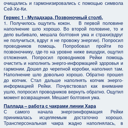
очищались и гармонизировались с помощью символа
Сей-Хе-Ки.
Гермес 1 - Муладхара, Позвоночный столб.
1. Получилось ощутить кокон. В первой половине
наполнение шло хорошо. Во второй половине, то и
дело выбивало, мешала болтовня ума и страхи(вдруг
не получиться, вдруг я не провожу энергии). Попросил
проводников помощь. Попробовал пройти по
позвоночнику, где-то на уровне ниже вишудхи, ощутил
отложения. Попросил проводников Рейки помощь
очистить и наполнить энерго-информацией здоровья и
гармонии. Дошел до черепной коробки, наполнил там.
Наполнение шло довольно хорошо. Обратно прошел
до копчик. Стал дальше наполнять копчик энерго-
информацией Рейки. Почувствовал как внимание
ушло, попросил проводников вернуть обратно. Ощутил
момент возвращения. Мешает болтовня ума.
Паллада – работа с чакрами линии Хара
С самого начала энергоинформация Рейки
принималась исцеляемым достаточно хорошо.
Трансперсональная чакра жадно наполнялась, в