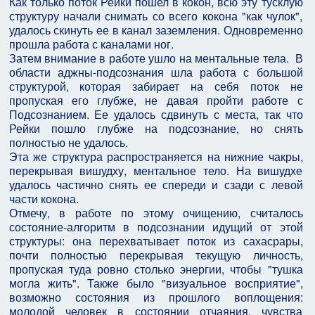
Как только поток Рейки пошел в кокон, всю эту тусклую
структуру начали снимать со всего кокона "как чулок",
удалось скинуть ее в канал заземления. Одновременно
прошла работа с каналами ног.
Затем внимание в работе ушло на ментальные тела. В
области аджны-подсознания шла работа с большой
структурой, которая забирает на себя поток не
пропуская его глубже, не давая пройти работе с
Подсознанием. Ее удалось сдвинуть с места, так что
Рейки пошло глубже на подсознание, но снять
полностью не удалось.
Эта же структура распространяется на нижние чакры,
перекрывая вишудху, ментальное тело. На вишудхе
удалось частично снять ее спереди и сзади с левой
части кокона.
Отмечу, в работе по этому очищению, считалось
состояние-алгоритм в подсознании идущий от этой
структуры: она перехватывает поток из сахасрары,
почти полностью перекрывая текущую личность,
пропуская туда ровно столько энергии, чтобы "тушка
могла жить". Также было "визуальное восприятие",
возможно состояния из прошлого воплощения:
молодой человек в состоянии отчаяния, чувства