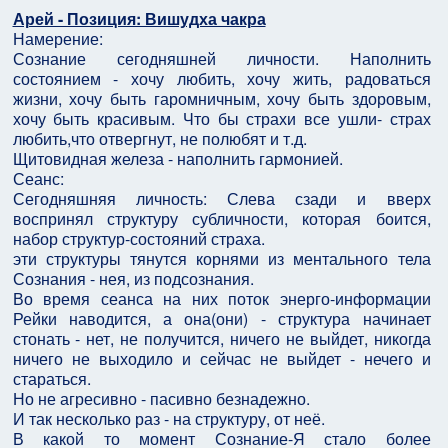
Арей - Позиция: Вишудха чакра
Намерение:
Сознание сегодняшней личности. Наполнить
состоянием - хочу любить, хочу жить, радоваться
жизни, хочу быть гаромничным, хочу быть здоровым,
хочу быть красивым. Что бы страхи все ушли- страх
любить,что отвергнут, не полюбят и т.д.
Щитовидная железа - наполнить гармонией.
Сеанс:
Сегодняшняя личность: Слева сзади и вверх
воспринял структуру субличности, которая боится,
набор структур-состояний страха.
эти структуры тянутся корнями из ментального тела
Сознания - нея, из подсознания.
Во время сеанса на них поток энерго-информации
Рейки наводится, а она(они) - структура начинает
стонать - нет, не получится, ничего не выйдет, никогда
ничего не выходило и сейчас не выйдет - нечего и
стараться.
Но не агресивно - пасивно безнадежно.
И так несколько раз - на структуру, от неё.
В какой то момент Сознание-Я стало более