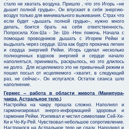
стало не хватать воздуха. Пришло , что это Игорь «не
дышит полной грудью». Он впускает в себя энергию-
воздух только для минимального выживания. Страх что
если будет «дышать полной грудью», нужно много
делать, боится брать на себя ответственность.
Попросила Хон-Ша - Зе- Шо -Нен помочь. Начала с
помощью проводников дышать с Игорем Рейки и
выдыхать через сердце. Шла как будто прокачка легких
и сердца энергией Рейки. Игорь сделал несколько
полноценных вздохов энергией и сердце начало
наполняться, принимать, раскрылось, но это длилось
не долго. Для исцеляемого это не привычный режим и
пошел посыл от исцеляемого «хватит, в следующий
раз, не сейчас». Он испугался. Остаток сеанса шло
наполнение.
Гермес – работа в области живота (Манипура-
чакра, Астральное тело.)
Настройка на чакру прошла сложно. Наполнял и
гармонизировал энерго-информацией здоровья и
гармонии Рейки. Усиливал и чистил символами Сей-Хе-
Ки и Чо-Ку-Рей. Чувствовал небольшое сопротивление.
Настроился на Астральное тело не сразу. Наполнял и