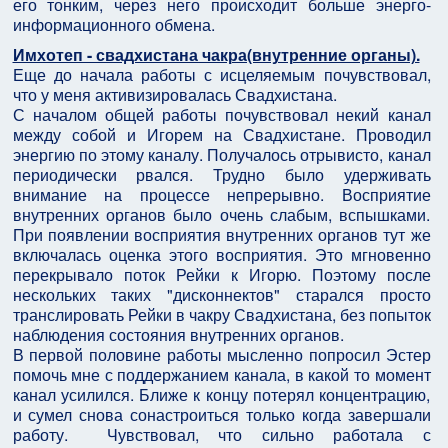
его тонким, через него происходит больше энерго-
информационного обмена.
Имхотеп - свадхистана чакра(внутренние органы).
Еще до начала работы с исцеляемым почувствовал,
что у меня активизировалась Свадхистана.
С началом общей работы почувствовал некий канал
между собой и Игорем на Свадхистане. Проводил
энергию по этому каналу. Получалось отрывисто, канал
периодически рвался. Трудно было удерживать
внимание на процессе непрерывно. Восприятие
внутренних органов было очень слабым, вспышками.
При появлении восприятия внутренних органов тут же
включалась оценка этого восприятия. Это мгновенно
перекрывало поток Рейки к Игорю. Поэтому после
нескольких таких "дисконнектов" старался просто
транслировать Рейки в чакру Свадхистана, без попыток
наблюдения состояния внутренних органов.
В первой половине работы мысленно попросил Эстер
помочь мне с поддержанием канала, в какой то момент
канал усилился. Ближе к концу потерял концентрацию,
и сумел снова сонастроиться только когда завершали
работу. Чувствовал, что сильно работала с