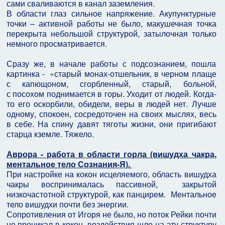
сами сваливаются в канал заземления.
В области глаз сильное напряжение. Акупунктурные
точки – активной работы не было, макушечная точка
перекрыта небольшой структурой, затылочная только
немного просматривается.
Сразу же, в начале работы с подсознанием, пошла
картинка - «старый монах-отшельник, в черном плаще
с капющоном, сгорбленный, старый, больной,
с посохом поднимается в горы. Уходит от людей. Когда-
то его оскорбили, обидели, веры в людей нет. Лучше
одному, спокоен, сосредоточен на своих мыслях, весь
в себе. На спину давят тяготы жизни, они пригибают
старца кземле. Тяжело.
Аврора - работа в области горла (вишудха чакра,
ментальное тело Сознания-Я).
При настройке на кокон исцеляемого, область вишудха
чакры воспринималась пассивной, закрытой
низкочастотной структурой, как панцирем. Ментальное
тело вишудхи почти без энергии.
Сопротивления от Игоря не было, но поток Рейки почти
не проникал в кокон, воздействия шло на эту структуру