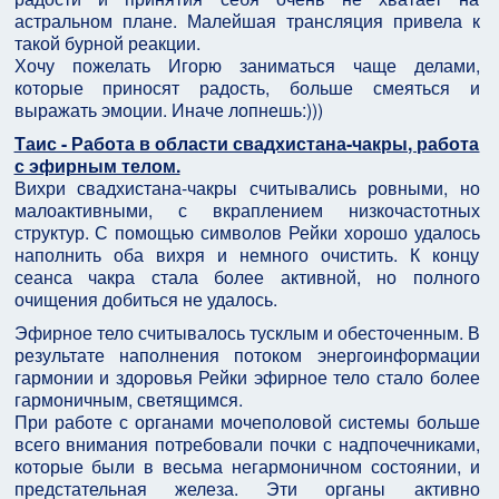
астральном плане. Малейшая трансляция привела к
такой бурной реакции.
Хочу пожелать Игорю заниматься чаще делами,
которые приносят радость, больше смеяться и
выражать эмоции. Иначе лопнешь:)))
Таис - Работа в области свадхистана-чакры, работа
с эфирным телом.
Вихри свадхистана-чакры считывались ровными, но
малоактивными, с вкраплением низкочастотных
структур. С помощью символов Рейки хорошо удалось
наполнить оба вихря и немного очистить. К концу
сеанса чакра стала более активной, но полного
очищения добиться не удалось.
Эфирное тело считывалось тусклым и обесточенным. В
результате наполнения потоком энергоинформации
гармонии и здоровья Рейки эфирное тело стало более
гармоничным, светящимся.
При работе с органами мочеполовой системы больше
всего внимания потребовали почки с надпочечниками,
которые были в весьма негармоничном состоянии, и
предстательная железа. Эти органы активно