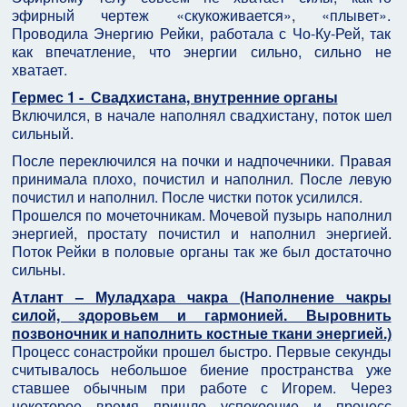
эфирный чертеж «скукоживается», «плывет».
Проводила Энергию Рейки, работала с Чо-Ку-Рей, так
как впечатление, что энергии сильно, сильно не
хватает.
Гермес 1 - Свадхистана, внутренние органы
Включился, в начале наполнял свадхистану, поток шел
сильный.
После переключился на почки и надпочечники. Правая
принимала плохо, почистил и наполнил. После левую
почистил и наполнил. После чистки поток усилился.
Прошелся по мочеточникам. Мочевой пузырь наполнил
энергией, простату почистил и наполнил энергией.
Поток Рейки в половые органы так же был достаточно
сильны.
Атлант – Муладхара чакра (Наполнение чакры
силой, здоровьем и гармонией. Выровнить
позвоночник и наполнить костные ткани энергией.)
Процесс сонастройки прошел быстро. Первые секунды
считывалось небольшое биение пространства уже
ставшее обычным при работе с Игорем. Через
некоторое время пришло успокоение и процесс