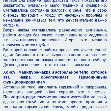
Первое считывание пространства чакры показала его
закрытость, буквально было туманно и сумеречно.
Считывалось состояние жалости к себе, что в свою
очередь приводит к уходу от насущных проблем и
нежелание заниматься тем, что действительно важно
сегодня.
Вихри чакры считывались равномерно активными,
работа их идет без помех. Наполнение шло медленно
т.к. считывалось волнение Игоря, что мешало
пропускать поток глубже.
Во второй половине работы произошел качественный
сдвиг. Активность потока выросла в несколько раз, свет
залил пространство чакры и энергия пошла в глубину.
До конца исцеления поток оставался сильным.
Хонсу : манипура-чакра и астральное тело, которое
эта чакра обеспечивает гармоничным
функционированием.
Астральное тело наполнить гармонией и здоровьем,
наполнить эмоцией «Как хорошо, что я есть!».
Посмотреть родительские каналы и мужской и женский,
сделать их голубыми и тонкими, просто гармония и
тоненькая гармоничная связь, чтобы родительские