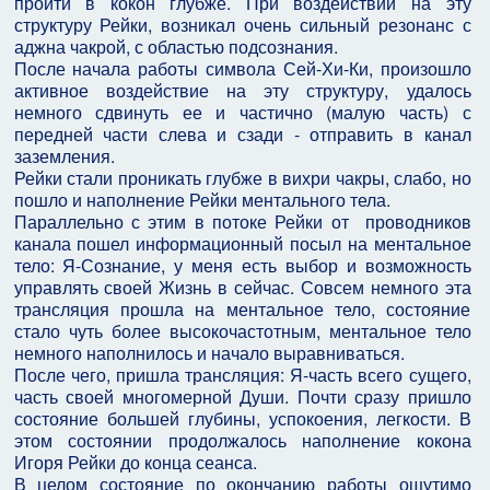
пройти в кокон глубже. При воздействии на эту
структуру Рейки, возникал очень сильный резонанс с
аджна чакрой, с областью подсознания.
После начала работы символа Сей-Хи-Ки, произошло
активное воздействие на эту структуру, удалось
немного сдвинуть ее и частично (малую часть) с
передней части слева и сзади - отправить в канал
заземления.
Рейки стали проникать глубже в вихри чакры, слабо, но
пошло и наполнение Рейки ментального тела.
Параллельно с этим в потоке Рейки от проводников
канала пошел информационный посыл на ментальное
тело: Я-Сознание, у меня есть выбор и возможность
управлять своей Жизнь в сейчас. Совсем немного эта
трансляция прошла на ментальное тело, состояние
стало чуть более высокочастотным, ментальное тело
немного наполнилось и начало выравниваться.
После чего, пришла трансляция: Я-часть всего сущего,
часть своей многомерной Души. Почти сразу пришло
состояние большей глубины, успокоения, легкости. В
этом состоянии продолжалось наполнение кокона
Игоря Рейки до конца сеанса.
В целом состояние по окончанию работы ощутимо