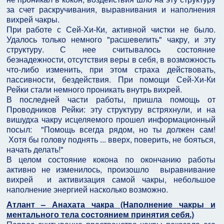
за счет раскручивания, выравнивания и наполнения
вихрей чакры.
При работе с Сей-Хи-Ки, активной чистки не было.
Удалось только немного "расшевелить" чакру, и эту
структуру. С нее считывалось состояние
безнадежности, отсутствия веры в себя, в возможность
что-либо изменить, при этом страха действовать,
пассивности, бездействия. При помощи Сей-Хи-Ки
Рейки стали немного проникать внутрь вихрей.
В последней части работы, пришла помощь от
Проводников Рейки: эту структуру встряхнули, и на
вишудха чакру исцеляемого прошел информационный
посыл: "Помощь всегда рядом, но ты должен сам!
Хотя бы голову поднять ... вверх, поверить, не бояться,
начать делать!"
В целом состояние кокона по окончанию работы
активно не изменилось, произошло выравнивание
вихрей и активизация самой чакры, небольшое
наполнение энергией насколько возможно.
Атлант – Анахата чакра (Наполнение чакры и
ментального тела состоянием принятия себя.)