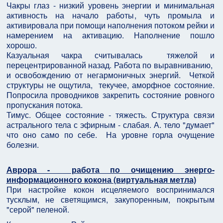
Чакры глаз - низкий уровень энергии и минимальная
активность на начало работы, чуть промыла и
активировала при помощи наполнения потоком рейки и
намерением на активацию. Наполнение пошло
хорошо.
Казуальная чакра считывалась тяжелой и
перецентрированной назад. Работа по выравниванию,
и освобождению от негармоничных энергий. Четкой
структуры не ощутила, текучее, аморфное состояние.
Попросила проводников закрепить состояние ровного
пропускания потока.
Тимус. Общее состояние - тяжесть. Структура связи
астрального тела с эфирным - слабая. А. тело "думает"
что оно само по себе. На уровне горла очущение
болезни.
Аврора - работа по очищению энерго-
информационного кокона (виртуальная метла)
При настройке кокон исцеляемого воспринимался
тусклым, не светящимся, закупоренным, покрытым
"серой" пеленой.