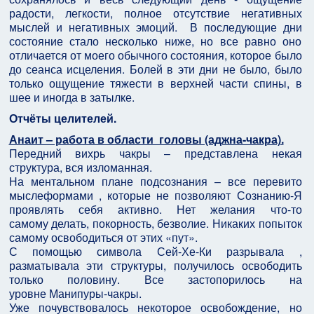
радости, легкости, полное отсутствие негативных
мыслей и негативных эмоций. В последующие дни
состояние стало несколько ниже, но все равно оно
отличается от моего обычного состояния, которое было
до сеанса исцеления. Болей в эти дни не было, было
только ощущение тяжести в верхней части спины, в
шее и иногда в затылке.
Отчёты целителей.
Анаит – работа в области головы (аджна-чакра).
Передний вихрь чакры – представлена некая
структура, вся изломанная.
На ментальном плане подсознания – все перевито
мыслеформами , которые не позволяют Сознанию-Я
проявлять себя активно. Нет желания что-то
самому делать, покорность, безволие. Никаких попыток
самому освободиться от этих «пут».
С помощью символа Сей-Хе-Ки разрывала ,
разматывала эти структуры, получилось освободить
только половину. Все застопорилось на
уровне Манипуры-чакры.
Уже почувствовалось некоторое освобождение, но