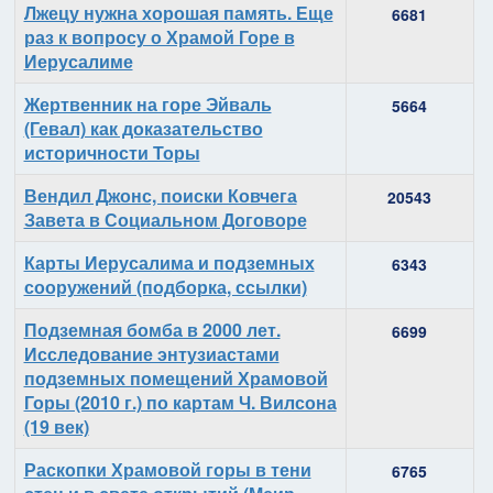
Лжецу нужна хорошая память. Еще
6681
раз к вопросу о Храмой Горе в
Иерусалиме
Жертвенник на горе Эйваль
5664
(Гевал) как доказательство
историчности Торы
Вендил Джонс, поиски Ковчега
20543
Завета в Социальном Договоре
Карты Иерусалима и подземных
6343
сооружений (подборка, ссылки)
Подземная бомба в 2000 лет.
6699
Исследование энтузиастами
подземных помещений Храмовой
Горы (2010 г.) по картам Ч. Вилсона
(19 век)
Раскопки Храмовой горы в тени
6765