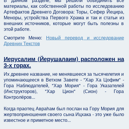
В данном разделе, мы решили объединить все
материалы, как собственной работы по исследованию
Артефактов Древнего Договора: Торы, Сефер Йецира,
Меноры, устройства Первого Храма и так и статьи из
внешних источников, которые могут быть полезны в
этой работе.
Смотрите Меню:
Новый перевод и исследование
Древних Текстов
Иерусалим (Йерушалаим) расположен на
3-х горах.
Их древнее название, не менявшееся за тысячелетия и
упоминающееся в Ветхом Завете - "Хар Ха Цофим" -
Гора Наблюдателей, "Хар Мория" - Гора Указателей
(Инструкторов), "Хар Цион" (Сион) - Гора
Контролёров...
Когда праотец Авраhам был послан на Гору Мория для
жертвоприношения своего сына Ицхака - это уже было
известное и приметное место...