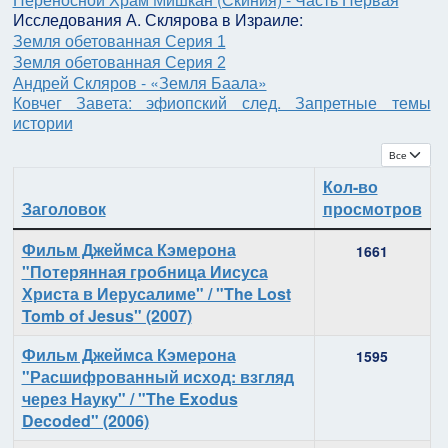
Исследования А. Склярова в Израиле:
Земля обетованная Серия 1
Земля обетованная Серия 2
Андрей Скляров - «Земля Баала»
Ковчег Завета: эфиопский след. Запретные темы
истории
Кол-во с
Кол-во
Заголовок
просмотров
Материалы
Фильм Джеймса Кэмерона
1661
"Потерянная гробница Иисуса
Христа в Иерусалиме" / "The Lost
Tomb of Jesus" (2007)
Фильм Джеймса Кэмерона
1595
"Расшифрованный исход: взгляд
через Науку" / "The Exodus
Decoded" (2006)