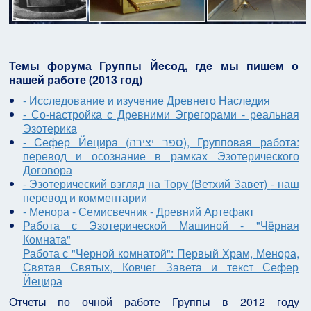
Темы форума Группы Йесод, где мы пишем о
нашей работе (2013 год)
- Исследование и изучение Древнего Наследия
- Со-настройка с Древними Эгрегорами - реальная
Эзотерика
- Сефер Йецира (ספר יצירה), Групповая работа:
перевод и осознание в рамках Эзотерического
Договора
- Эзотерический взгляд на Тору (Ветхий Завет)
- наш
перевод и комментарии
- Менора - Семисвечник - Древний Артефакт
Работа с Эзотерической Машиной - "Чёрная
Комната"
Работа с "Черной комнатой": Первый Храм, Менора,
Святая Святых, Ковчег Завета и текст Сефер
Йецира
Отчеты по очной работе Группы в 2012 году