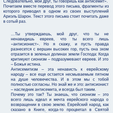
Следовательно, мой друг, ты говоришь как антисемит».
Почитаем вместе перевод этого письма, фрагменты из
которого приводил в одном из своих выступлений
Ариэль Шарон. Текст этого письма стоит почитать даже
в сотый раз.
…Ты утверждаешь, мой друг, что ты не
ненавидишь евреев, что ты всего лишь
«антисионист». Но я скажу, и пусть правда
разнесется с вершин высоких гор, пусть она эхом
отразится в зеленых долинах земли Господа: Когда
критикуют сионизм – подразумевают евреев. И это
– Божья истина.
Антисемитизм – эта ненависть к еврейскому
народу – все еще остается несмываемым пятном
на душе человечества. И в этом мы с тобой
полностью согласны. Но знай же и это: антисионист
– наследник антисемита, и всегда был таким.
Почему это так? Ты знаешь, что сионизм – это
всего лишь идеал и мечта еврейского народа о
возвращении в свою землю. Еврейский народ, как
сказано в Книге, когда-то процветал в Святой