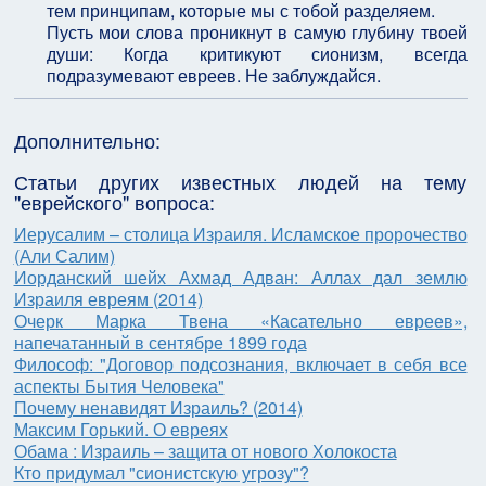
тем принципам, которые мы с тобой разделяем.
Пусть мои слова проникнут в самую глубину твоей
души: Когда критикуют сионизм, всегда
подразумевают евреев. Не заблуждайся.
Дополнительно:
Статьи других известных людей на тему
"еврейского" вопроса:
Иерусалим – столица Израиля. Исламское пророчество
(Али Салим)
Иорданский шейх Ахмад Адван: Аллах дал землю
Израиля евреям (2014)
Очерк Марка Твена «Касательно евреев»,
напечатанный в сентябре 1899 года
Философ: "Договор подсознания, включает в себя все
аспекты Бытия Человека"
Почему ненавидят Израиль? (2014)
Максим Горький. О евреях
Обама : Израиль – защита от нового Холокоста
Кто придумал "сионистскую угрозу"?