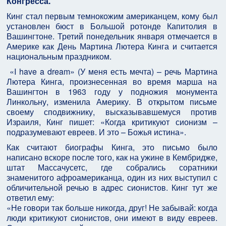
Конгресса.
Кинг стал первым темнокожим американцем, кому был
установлен бюст в Большой ротонде Капитолия в
Вашингтоне. Третий понедельник января отмечается в
Америке как День Мартина Лютера Кинга и считается
национальным праздником.
«I have a dream» (У меня есть мечта) – речь Мартина
Лютера Кинга, произнесенная во время марша на
Вашингтон в 1963 году у подножия монумента
Линкольну, изменила Америку. В открытом письме
своему сподвижнику, высказывавшемуся против
Израиля, Кинг пишет: «Когда критикуют сионизм –
подразумевают евреев. И это – Божья истина».
Как считают биографы Кинга, это письмо было
написано вскоре после того, как на ужине в Кембридже,
штат Массачусетс, где собрались соратники
знаменитого афроамериканца, один из них выступил с
обличительной речью в адрес сионистов. Кинг тут же
ответил ему:
«Не говори так больше никогда, друг! Не забывай: когда
люди критикуют сионистов, они имеют в виду евреев.