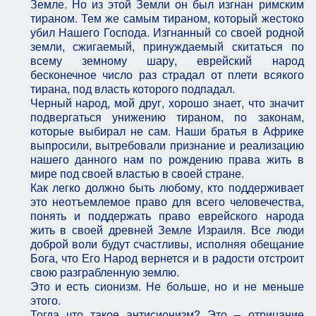
Земле. Но из этой Земли он был изгнан римским
тираном. Тем же самым тираном, который жестоко
убил Нашего Господа. Изгнанный со своей родной
земли, сжигаемый, принуждаемый скитаться по
всему земному шару, еврейский народ
бесконечное число раз страдал от плети всякого
тирана, под власть которого подпадал.
Черный народ, мой друг, хорошо знает, что значит
подвергаться унижению тираном, по законам,
которые выбирал не сам. Наши братья в Африке
выпросили, вытребовали признание и реализацию
нашего данного нам по рождению права жить в
мире под своей властью в своей стране.
Как легко должно быть любому, кто поддерживает
это неотъемлемое право для всего человечества,
понять и поддержать право еврейского народа
жить в своей древней Земле Израиля. Все люди
доброй воли будут счастливы, исполняя обещание
Бога, что Его Народ вернется и в радости отстроит
свою разграбленную землю.
Это и есть сионизм. Не больше, но и не меньше
этого.
Тогда что такое антисионизм? Это – отрицание