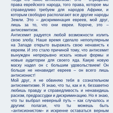
права еврейского народа, того права, которое мы
справедливо требуем для народов Африки, и
которым свободно располагают все другие народы
Земли. Это – дискриминация евреев, мой друг,
лишь за то, что они евреи. Короче, это –
антисемитизм.
Антисемит радуется любой возможности излить
свою злобу. Наше время сделало непопулярным
на Западе открыто выражать свою ненависть к
евреям. И это стало причиной тому, что антисемит
вынужден непрерывно искать новые формы и
новые аудитории для своего яда. Какую новую
маску надел он с большим удовольствием! Он
больше не ненавидит евреев – он всего лишь
антисионист!
Мой друг, я не обвиняю тебя в сознательном
антисемитизме. Я знаю, что ты, как и я, беззаветно
любишь правду и справедливость и ненавидишь
расизм, предрассудки и дискриминацию. Но я знаю,
что ты выбрал неверный путь – как случалось и
другим: полагая, что ты можешь быть
«антисионистом» и искренне оставаться верным