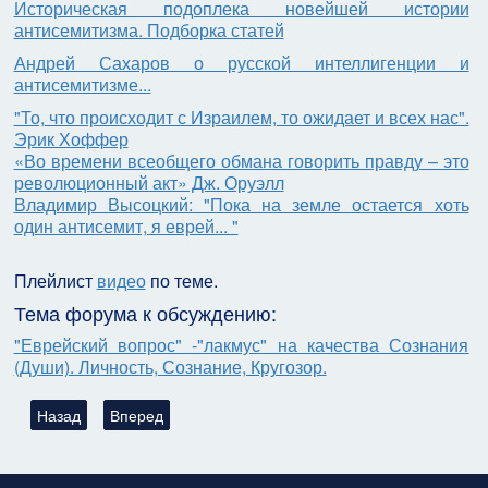
Историческая подоплека новейшей истории
антисемитизма. Подборка статей
Андрей Сахаров о русской интеллигенции и
антисемитизме...
"То, что происходит с Израилем, то ожидает и всех нас".
Эрик Хоффер
«Во времени всеобщего обмана говорить правду – это
революционный акт» Дж. Оруэлл
Владимир Высоцкий: "Пока на земле остается хоть
один антисемит, я еврей... "
Плейлист
видео
по теме.
Тема форума к обсуждению:
"Еврейский вопрос" -"лакмус" на качества Сознания
(Души). Личность, Сознание, Кругозор.
Предыдущий: Почему Пакистан более легитимен, чем Израил
Следующий: Вести из плодородной пустыни Арава (
Назад
Вперед