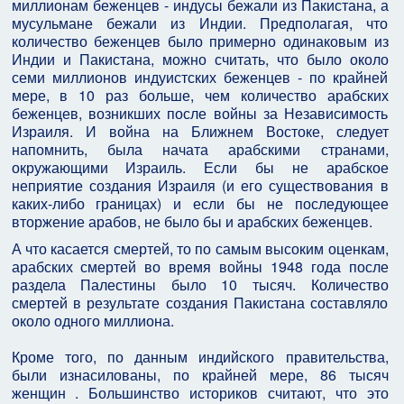
миллионам беженцев - индусы бежали из Пакистана, а
мусульмане бежали из Индии. Предполагая, что
количество беженцев было примерно одинаковым из
Индии и Пакистана, можно считать, что было около
семи миллионов индуистских беженцев - по крайней
мере, в 10 раз больше, чем количество арабских
беженцев, возникших после войны за Независимость
Израиля. И война на Ближнем Востоке, следует
напомнить, была начата арабскими странами,
окружающими Израиль. Если бы не арабское
неприятие создания Израиля (и его существования в
каких-либо границах) и если бы не последующее
вторжение арабов, не было бы и арабских беженцев.
А что касается смертей, то по самым высоким оценкам,
арабских смертей во время войны 1948 года после
раздела Палестины было 10 тысяч. Количество
смертей в результате создания Пакистана составляло
около одного миллиона.
Кроме того, по данным индийского правительства,
были изнасилованы, по крайней мере, 86 тысяч
женщин . Большинство историков считают, что это