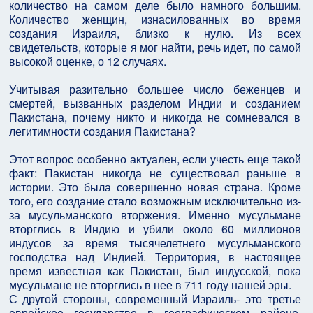
количество на самом деле было намного большим.
Количество женщин, изнасилованных во время
создания Израиля, близко к нулю. Из всех
свидетельств, которые я мог найти, речь идет, по самой
высокой оценке, о 12 случаях.
Учитывая разительно большее число беженцев и
смертей, вызванных разделом Индии и созданием
Пакистана, почему никто и никогда не сомневался в
легитимности создания Пакистана?
Этот вопрос особенно актуален, если учесть еще такой
факт: Пакистан никогда не существовал раньше в
истории. Это была совершенно новая страна. Кроме
того, его создание стало возможным исключительно из-
за мусульманского вторжения. Именно мусульмане
вторглись в Индию и убили около 60 миллионов
индусов за время тысячелетнего мусульманского
господства над Индией. Территория, в настоящее
время известная как Пакистан, был индусской, пока
мусульмане не вторглись в нее в 711 году нашей эры.
С другой стороны, современный Израиль- это третье
еврейское государство в географическом районе,