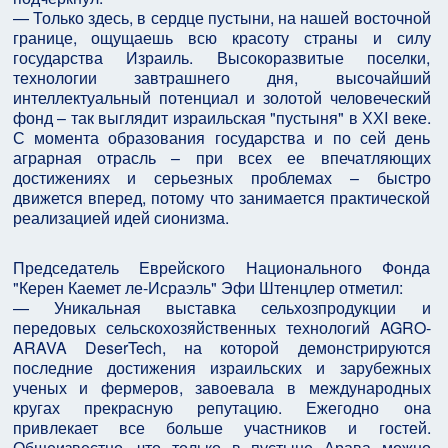
— Только здесь, в сердце пустыни, на нашей восточной
границе, ощущаешь всю красоту страны и силу
государства Израиль. Высокоразвитые поселки,
технологии завтрашнего дня, высочайший
интеллектуальный потенциал и золотой человеческий
фонд – так выглядит израильская "пустыня" в ХХI веке.
С момента образования государства и по сей день
аграрная отрасль – при всех ее впечатляющих
достижениях и серьезных проблемах – быстро
движется вперед, потому что занимается практической
реализацией идей сионизма.
Председатель Еврейского Национального Фонда
"Керен Каемет ле-Исраэль" Эфи Штенцлер отметил:
— Уникальная выставка сельхозпродукции и
передовых сельскохозяйственных технологий AGRO-
ARAVA DeserTech, на которой демонстрируются
последние достижения израильских и зарубежных
ученых и фермеров, завоевала в международных
кругах прекрасную репутацию. Ежегодно она
привлекает все больше участников и гостей.
Общеизвестно, что только в пустыне Арава можно