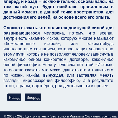
вперёд, и назад – исключительно, основываясь на
том, какой путь будет наиболее правильным в
данный момент, в данной точке пространства, для
достижения его целей, на основе всего его опыта.
Сложно сказать, что является движущей силой для
развивающегося человека,
потому, что всегда,
внутри есть какая-то Искра, которую многие называют
«божественные искрой», или каким-нибудь
инопланетным сознанием, которое тащит человека по
этому пути, которые не позволяют человеку зависнуть в
каком-либо одном конкретном договоре, какой-либо
одной философии. Если у человека нет этой «Искры»,
то сложно сказать, что может двигать его и тащить его
по жизни, как-бы, вынуждая, или заставляя менять
взгляды, мировоззрения философию,- а в результате
этого, страны, партнёров, род деятельности и прочее.
Предыдущий: Поговорим об Уровнях Сознаниях (Кастах) и Дог
Следующий: Глава: главная проблема социального ч
Назад
Вперед
© 2008 - 2026 Центр изучения Эзотерики и Развития Сознания. Все права