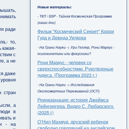
Новые материалы:
лышать,
инимать
- ТКП / SSP - Тайная Космическая Программа
(наши дни)
ти ради
Фильм "Космический Секрет" Корри
Гуда и Девида Уилкока
а,- то,
- На Грани Науки -> Ури Геллер, Рони Маркус -
 какая-
психокинетики или фокусники?
ствии с
е, а не
Рони Маркус - человек со
сверхспособностями. Рукотворные
ся даже
чудеса. (Программа 2023 г.)
 уровня
- На Грани Науки -> Исследования
Околосмертных Переживаний (ОСП)
х стран
Реинкарнация: история Джеймса
ысли, а
Лейнгингера. Видео С. Любарского.
 люди в
(2025 г)
ивать и
О’Нил Махмуд, друзский ребенок
ни - на
свободно говорящий на английском,