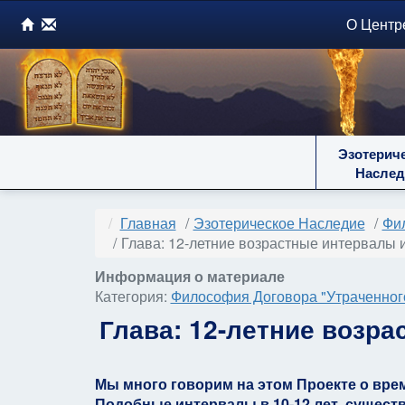
О Центр
Эзотерич
Наслед
Главная
Эзотерическое Наследие
Фил
Глава: 12-летние возрастные интервалы 
Информация о материале
Категория:
Философия Договора "Утраченного
Глава: 12-летние возр
Мы много говорим на этом Проекте о вре
Подобные интервалы в 10-12 лет, сущест