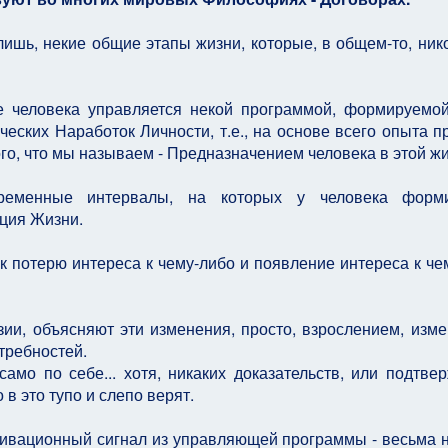
лишь, некие общие этапы жизни, которые, в общем-то, нико
е человека управляется некой программой, формируемо
еских Наработок Личности, т.е., на основе всего опыта 
го, что мы называем - Предназначением человека в этой жи
ременные интервалы, на которых у человека форми
ция Жизни.
 потерю интереса к чему-либо и появление интереса к че
ии, объясняют эти изменения, просто, взрослением, изм
требностей.
само по себе... хотя, никаких доказательств, или подтве
 в это тупо и слепо верят.
ивационный сигнал из управляющей программы - весьма 