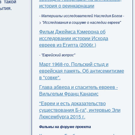
в такой
история о реинкарнации
ытия.
- Материалы исследователей Наследия Богов -
зиаст)
> "Исследования в социуме о наследии евреев"
Фильм Джеймса Кэмерона об
исследовании истории Исхода
евреев из Египта (2006г.)
- "Еврейский вопрос"
Март 1968-го. Польский стыд и
еврейская память. Об антисемитизме
в "совке".
Глава абвера и спаситель евреев -
Вильгельм Франц Канарис
"Евреи и есть доказательство
существования Б-га", интервью Эли
Люксембурга 2015 г.
Фильмы на форуме проекта