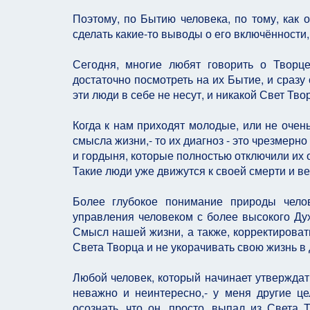
Поэтому, по Бытию человека, по тому, как 
сделать какие-то выводы о его включённости,
Сегодня, многие любят говорить о Творце
достаточно посмотреть на их Бытие, и сразу
эти люди в себе не несут, и никакой Свет Тв
Когда к нам приходят молодые, или не очен
смысла жизни,- то их диагноз - это чрезмерн
и гордыня, которые полностью отключили их 
Такие люди уже движутся к своей смерти и в
Более глубокое понимание природы челов
управления человеком с более высокого Дух
Смысл нашей жизни, а также, корректироват
Света Творца и не укорачивать свою жизнь 
Любой человек, который начинает утверждать
неважно и неинтересно,- у меня другие це
осознать, что он, просто, выпал из Света 