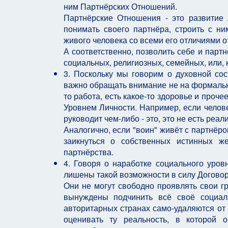
ним Партнёрских Отношений.
Партнёрские Отношения - это развитие 
понимать своего партнёра, строить с ни
живого человека со всеми его отличиями от
А соответственно, позволить себе и парт
социальных, религиозных, семейных, или, к
3. Поскольку мы говорим о духовной сос
важно обращать внимание не на формальные
то работа, есть какое-то здоровье и проч
Уровнем Личности. Например, если человек
руководит чем-либо - это, это не есть реа
Аналогично, если "воин" живёт с партнёро
заикнуться о собственных истинных же
партнёрства.
4. Говоря о наработке социального уровн
лишены такой возможности в силу Договор
Они не могут свободно проявлять свои г
вынуждены подчинить всё своё социал
авторитарных странах само-удаляются от
оценивать ту реальность, в которой 