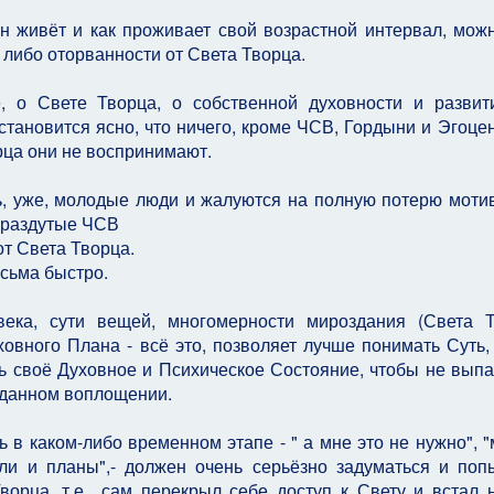
он живёт и как проживает свой возрастной интервал, можн
 либо оторванности от Света Творца.
, о Свете Творца, о собственной духовности и развити
 становится ясно, что ничего, кроме ЧСВ, Гордыни и Эгоце
орца они не воспринимают.
ь, уже, молодые люди и жалуются на полную потерю моти
о раздутые ЧСВ
от Света Творца.
есьма быстро.
ека, сути вещей, многомерности мироздания (Света Т
овного Плана - всё это, позволяет лучше понимать Суть,
ь своё Духовное и Психическое Состояние, чтобы не выпа
в данном воплощении.
 в каком-либо временном этапе - " а мне это не нужно", "
ли и планы",- должен очень серьёзно задуматься и поп
Творца, т.е., сам перекрыл себе доступ к Свету и встал 