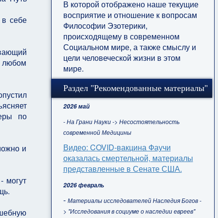
В которой отображено наше текущие
восприятие и отношение к вопросам
 в себе
Философии Эзотерики,
происходящему в современном
Социальном мире, а также смыслу и
ивающий
цели человеческой жизни в этом
в любом
мире.
Раздел "Рекомендованные материалы"
опустил
ъясняет
2026 май
меры по
- На Грани Науки -> Несостоятельность
современной Медицины
Видео: COVID-вакцина Фаучи
можно и
оказалась смертельной, материалы
представленные в Сенате США.
- могут
2026 февраль
щь.
-
Материалы исследователей Наследия Богов -
> "Исследования в социуме о наследии евреев"
лшебную