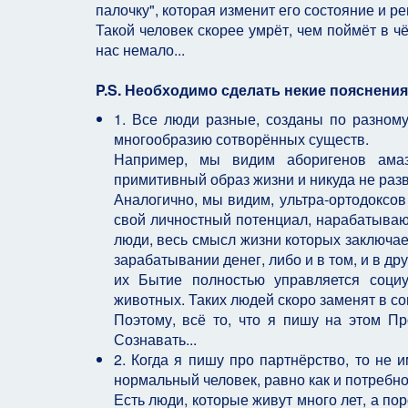
палочку", которая изменит его состояние и р
Такой человек скорее умрёт, чем поймёт в ч
нас немало...
P.S. Необходимо сделать некие пояснения
1. Все люди разные, созданы по разном
многообразию сотворённых существ.
Например, мы видим аборигенов амаз
примитивный образ жизни и никуда не разв
Аналогично, мы видим, ультра-ортодоксов
свой личностный потенциал, нарабатывают
люди, весь смысл жизни которых заключае
зарабатывании денег, либо и в том, и в др
их Бытие полностью управляется соци
животных. Таких людей скоро заменят в с
Поэтому, всё то, что я пишу на этом П
Сознавать...
2. Когда я пишу про партнёрство, то не 
нормальный человек, равно как и потребно
Есть люди, которые живут много лет, а пор