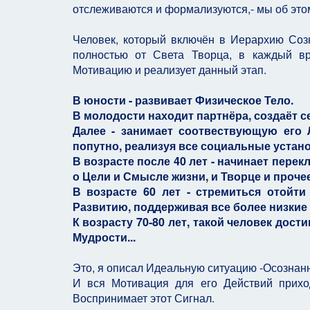
отслеживаются и формализуются,- мы об этом
Человек, который включён в Иерархию Созна
полностью от Света Творца, в каждый в
Мотивацию и реализует данный этап.
В юности - развивает Физическое Тело.
В молодости находит партнёра, создаёт с
Далее - занимает соотвествующую его 
попутно, реализуя все социальные устано
В возрасте после 40 лет - начинает пере
о Цели и Смысле жизни, и Творце и прочее
В возрасте 60 лет - стремиться отойт
Развитию, поддерживая все более низкие 
К возрасту 70-80 лет, такой человек до
Мудрости...
Это, я описал Идеальную ситуацию -Осознанн
И вся Мотивация для его Действий прихо
Воспринимает этот Сигнал.