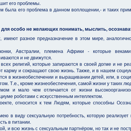
ешит его проблемы.
ём была его проблема в данном воплощении,- и таких прим
 для особо не желающих понимать, мыслить, осознават
у, имеют разное предназначение в этом мире, аналогичн
онки, Австралии, племена Африки - которые веками
иваются и не движутся.
 всех религий, которые запираются в своей догме и не ре
 карму и сокращают свою жизнь. Также, и в нашем социум
тся в жизнеобеспечении и выращивании детей, или, в соц
угом. Т.е., кроме жизнеобеспечения, самой жизни у таких лю
умом и мало чем отличается от жизни высокоорганиз
оциуме роботами с искусственным интеллектом.
роекте, относится к тем Людям, которые способны Осозн
имею в виду сексуальную потребность, которую реализует
сть в питании.
ой, и всю жизнь с сексуальным партнёром, но так и не пост