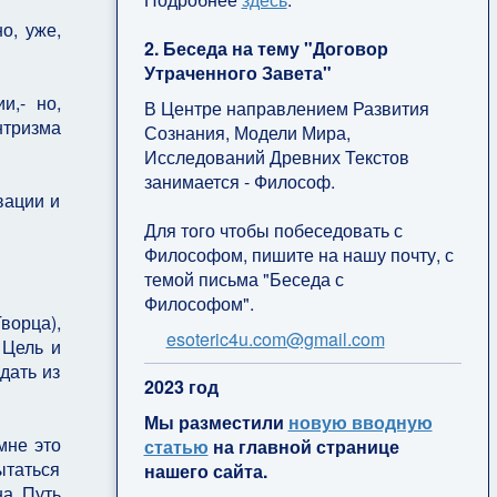
о, уже,
2. Беседа на тему "Договор
Утраченного Завета"
и,- но,
В Центре направлением Развития
нтризма
Сознания, Модели Мира,
Исследований Древних Текстов
занимается - Философ.
вации и
Для того чтобы побеседовать с
Философом, пишите на нашу почту, с
темой письма "Беседа с
Философом".
ворца),
esoteric4u.com@gmail.com
 Цель и
дать из
2
023 год
Мы разместили
новую вводную
мне это
статью
на главной странице
ытаться
нашего сайта.
на Путь