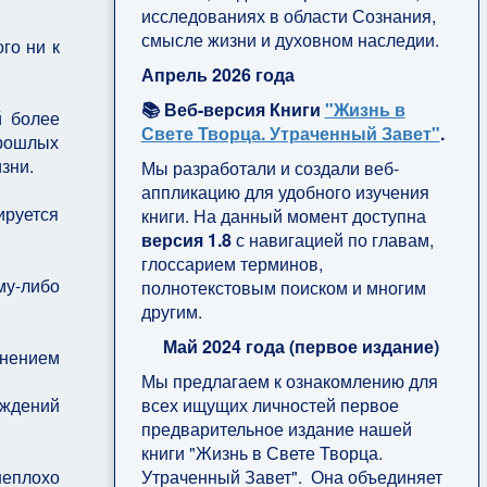
исследованиях в области Сознания,
смысле жизни и духовном наследии.
го ни к
Апрель 2026 года
📚 Веб-версия Книги
"Жизнь в
й более
Свете Творца. Утраченный Завет"
.
прошлых
зни.
Мы разработали и создали веб-
аппликацию для удобного изучения
руется
книги. На данный момент доступна
версия 1.8
с навигацией по главам,
глоссарием терминов,
му-либо
полнотекстовым поиском и многим
другим.
Май 2024 года (первое издание)
енением
Мы предлагаем к ознакомлению для
всех ищущих личностей первое
рждений
предварительное издание нашей
книги "Жизнь в Свете Творца.
Утраченный Завет". Она объединяет
неплохо