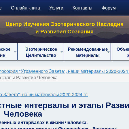
е
Онлайн книга
Услуги
Контакты
Форум
Центр Изучения Эзотерического Наследия
и Развития Сознания
еское
Эзотерическое
Рекомендованные
Объе
ие
Целительство
материалы
ософия "Утраченного Завета", наши материалы 2020-2024 
и этапы Развития Человека
 Завета", наши материалы 2020-2024 гг.
астные интервалы и этапы Разв
Человека
менных интервалах в жизни человека.
вуют во многих мировых Философиях - Договорах.