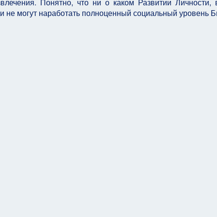
звлечения. Понятно, что ни о каком Развитии Личности, 
юди не могут наработать полноценный социальный уровень Б
бви и о Патологичном Социальном Договоре...
знание...", о том что такое "Память" на основе книги Коэлет (Эккле