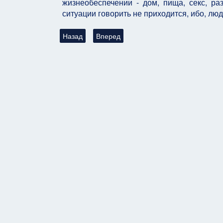
жизнеобеспечении - дом, пища, секс, ра
ситуации говорить не приходится, ибо, л
Предыдущий: Глава: Продолжение о Сексе, о Лю
Следующий: Ора, к главе "Что такое Со
Назад
Вперед