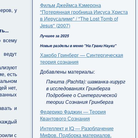
Фильм Джеймса Кэмерона
еров, у
"Потерянная гробница Иисуса Христа
в Иерусалиме" / "The Lost Tomb of
Jesus" (2007)
ь...
Лучшее за 2025
о всему
Новые разделы в меню "На Грани Науки"
 ведут
Хакобо Гринберг — Синтергическая
теория сознания
ализуют
Добавлены материалы:
е, есть
иальном
Пачита (Pachita): шаманка-хирург
дей нет,
в исследованиях Гринберга
ованных
Подробнее о Синтергической
теории Сознания Гринберга
авать и
Федерико Фаджин — Теория
Квантового Сознания
 каждый
Интеллект и IQ — Разоблачение
Мифов. Подборка материалов.
роили с