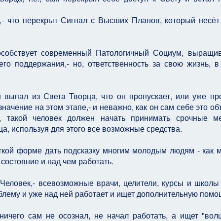
,- что перекрыт Сигнал с Высших Планов, который несёт
способствует современный Патологичный Социум, выращ
го поддержания,- но, ответственность за свою жизнь, 
н выпал из Света Творца, что он пропускает, или уже пр
ачение на этом этапе,- и неважно, как он сам себе это об
о, такой человек должен начать принимать срочные 
а, используя для этого все возможные средства.
аткой форме дать подсказку многим молодым людям - как 
состояние и над чем работать.
еловек,- всевозможные врачи, целители, курсы и школы 
блему и уже над ней работает и ищет дополнительную помо
ичего сам не осознал, не начал работать, а ищет "во