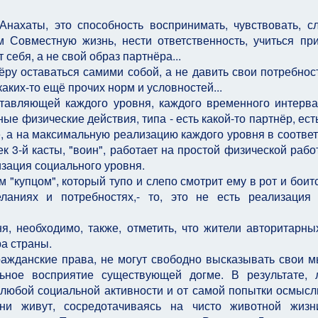
Анахаты, это способность воспринимать, чувствовать, с
м Совместную жизнь, нести ответственность, учиться пр
 себя, а не свой образ партнёра...
нёру оставаться самими собой, а не давить свои потребнос
аких-то ещё прочих норм и условностей...
тавляющей каждого уровня, каждого временного интервал
 физические действия, типа - есть какой-то партнёр, есть
ее, а на максимальную реализацию каждого уровня в соответ
 3-й касты, "воин", работает на простой физической работ
лизация социального уровня.
м "купцом", который тупо и слепо смотрит ему в рот и боит
ланиях и потребностях,- то, это не есть реализация
я, необходимо, также, отметить, что жители авторитарны
а страны.
ражданские права, не могут свободно высказывать свои м
ьное восприятие существующей догме. В результате,
 любой социальной активности и от самой попытки осмысл
они живут, сосредотачиваясь на чисто животной жиз