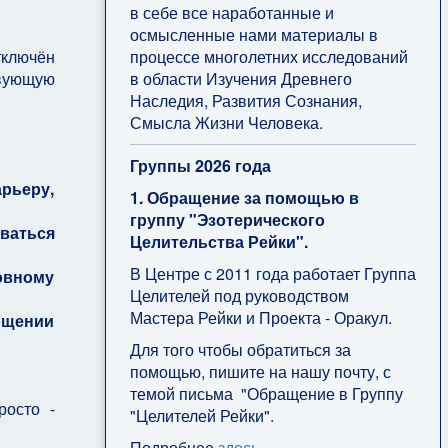
в себе все наработанные и
осмысленные нами материалы в
процессе многолетних исследований
тключён
в области Изучения Древнего
вующую
Наследия, Развития Сознания,
Смысла Жизни Человека.
Группы 2026 года
рьеру,
1. Обращение за помощью в
группу "Эзотерического
ываться
Целительства Рейки".
В Центре с 2011 года работает Группа
овному
Целителей под руководством
Мастера Рейки и Проекта - Оракул.
лощении
Для того чтобы обратиться за
помощью, пишите на нашу почту, с
темой письма "Обращение в Группу
росто -
"Целителей Рейки".
Подробнее
здесь
.