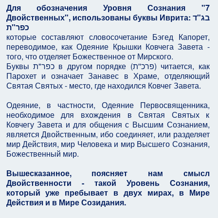
Для обозначения Уровня Сознания "7
Двойственных", использованы буквы Иврита: בג"ד
כפר"ת
которые составляют словосочетание Бэгед Капорет,
переводимое, как Одеяние Крышки Ковчега Завета -
того, что отделяет Божественное от Мирского.
Буквы כפר"ת в другом порядке (פרכ''ת) читается, как
Парохет и означает Занавес в Храме, отделяющий
Святая Святых - место, где находился Ковчег Завета.
Одеяние, в частности, Одеяние Первосвященника,
необходимое для вхождения в Святая Святых к
Ковчегу Завета и для общения с Высшим Сознанием,
является Двойственным, ибо соединяет, или разделяет
мир Действия, мир Человека и мир Высшего Сознания,
Божественный мир.
Вышесказанное, поясняет нам смысл
Двойственности - такой Уровень Сознания,
который уже пребывает в двух мирах, в Мире
Действия и в Мире Созидания.