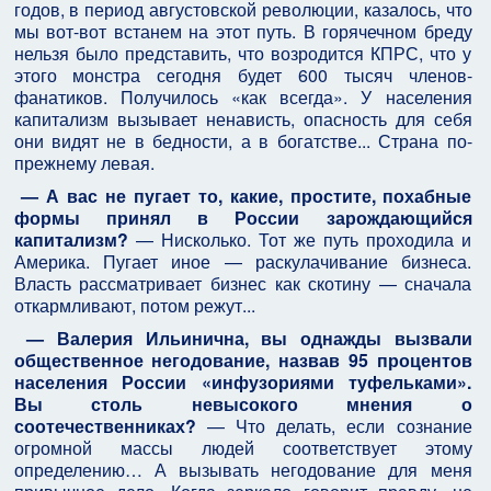
годов, в период августовской революции, казалось, что
мы вот-вот встанем на этот путь. В горячечном бреду
нельзя было представить, что возродится КПРС, что у
этого монстра сегодня будет 600 тысяч членов-
фанатиков. Получилось «как всегда». У населения
капитализм вызывает ненависть, опасность для себя
они видят не в бедности, а в богатстве... Страна по-
прежнему левая.
— А вас не пугает то, какие, простите, похабные
формы принял в России зарождающийся
капитализм?
— Нисколько. Тот же путь проходила и
Америка. Пугает иное — раскулачивание бизнеса.
Власть рассматривает бизнес как скотину — сначала
откармливают, потом режут...
— Валерия Ильинична, вы однажды вызвали
общественное негодование, назвав 95 процентов
населения России «инфузориями туфельками».
Вы столь невысокого мнения о
соотечественниках?
— Что делать, если сознание
огромной массы людей соответствует этому
определению… А вызывать негодование для меня