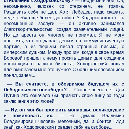
отношение к Ходорковскому?
— Неоднозначное. Он,
несомненно, человек со стержнем, не тряпка.
Раздавить себя не дал. Хотя Лебедев, надо сказать,
ведет себя еще более достойно. У Ходорковского есть
несомненные заслуги — он активно занимался
благотворительностью, создал замечательный лицей.
Но до ареста он многого не понимал. Я не могу
простить, что он давал деньги на коммунистическую
партию, а из тюрьмы писал странные письма, с
имперским душком. Между прочим, когда в свое время
Боровой пришел к нему просить деньги для создания
институции в защиту бизнеса, Ходорковский пожал
плечами: зачем мне это нужно? С большим опозданием
понял, зачем...
— Вы считаете, в обозримом будущем их с
Лебедевым не освободят?
— Скорее всего, нет. Для
Путина это означало бы признать свою вину за годы
заключения этих людей.
— Ну, он мог бы проявить монаршье великодушие
и помиловать их.
— Не думаю. Владимир
Владимирович человек мелочный, да и боится. Иди
знай, как Ходорковский поведет себя на свободе...