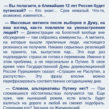
— Вы полагаете, в ближайшие 12 лет Россия будет
путинской?
— Кто знает… Срок немалый. Что-то,
возможно, изменится...
— Массовые митинги после выборов в Думу, на
ваш взгляд, как-то повлияли на умонастроения
людей?
— Демонстрации на Болотной вообще вне
обсуждения — там собрались коммунисты... А митинги,
на которые вышли приличные люди, настоящего
резонанса не получили. Никаких серьезных резолюций
не принято, так, выпустили пар... Это еще раз
подтвердило: страна не готова к переменам. Именно в
этом проблема, а не персонально в Путине. В свое
время член Государственной Думы дореволюционной
России Пуришкевич сказал: «Страшен не Распутин, а
распутство». Эту фразу вполне можно
перефразировать соответственно сегодняшнему дню.
— Словом, альтернативы Путину нет?
— При
сложившихся обстоятельствах получается так. Еще
хуже, чем нынешний режим, если власть будет
валяться на дороге и любой ее сможет подобрать.
Соперники кто? Зюганов да Жириновский...