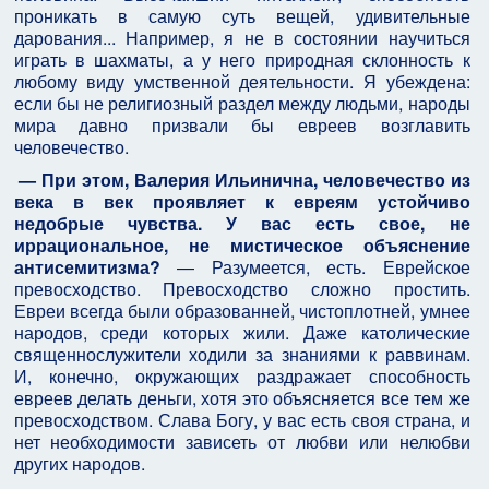
проникать в самую суть вещей, удивительные
дарования... Например, я не в состоянии научиться
играть в шахматы, а у него природная склонность к
любому виду умственной деятельности. Я убеждена:
если бы не религиозный раздел между людьми, народы
мира давно призвали бы евреев возглавить
человечество.
— При этом, Валерия Ильинична, человечество из
века в век проявляет к евреям устойчиво
недобрые чувства. У вас есть свое, не
иррациональное, не мистическое объяснение
антисемитизма?
— Разумеется, есть. Еврейское
превосходство. Превосходство сложно простить.
Евреи всегда были образованней, чистоплотней, умнее
народов, среди которых жили. Даже католические
священнослужители ходили за знаниями к раввинам.
И, конечно, окружающих раздражает способность
евреев делать деньги, хотя это объясняется все тем же
превосходством. Слава Богу, у вас есть своя страна, и
нет необходимости зависеть от любви или нелюбви
других народов.