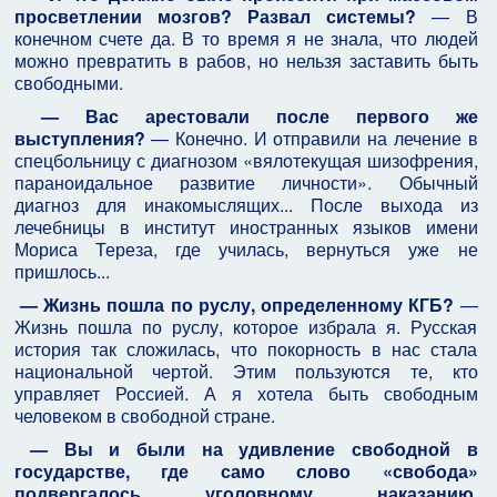
просветлении мозгов? Развал системы?
— В
конечном счете да. В то время я не знала, что людей
можно превратить в рабов, но нельзя заставить быть
свободными.
— Вас арестовали после первого же
выступления?
— Конечно. И отправили на лечение в
спецбольницу с диагнозом «вялотекущая шизофрения,
параноидальное развитие личности». Обычный
диагноз для инакомыслящих... После выхода из
лечебницы в институт иностранных языков имени
Мориса Тереза, где училась, вернуться уже не
пришлось...
— Жизнь пошла по руслу, определенному КГБ?
—
Жизнь пошла по руслу, которое избрала я. Русская
история так сложилась, что покорность в нас стала
национальной чертой. Этим пользуются те, кто
управляет Россией. А я хотела быть свободным
человеком в свободной стране.
— Вы и были на удивление свободной в
государстве, где само слово «свобода»
подвергалось уголовному наказанию.