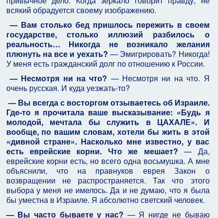
привычное дело. Когда зеркало говорит правду, не
всякий обрадуется своему изображению.
— Вам столько бед пришлось пережить в своем
государстве, столько иллюзий разбилось о
реальность… Никогда не возникало желания
плюнуть на все и уехать?
— Эмигрировать? Никогда!
У меня есть гражданский долг по отношению к России.
— Несмотря ни на что?
— Несмотря ни на что. Я
очень русская. И куда уезжать-то?
— Вы всегда с восторгом отзываетесь об Израиле.
Где-то я прочитала ваше высказывание: «Будь я
молодой, мечтала бы служить в ЦАХАЛЕ». И
вообще, по вашим словам, хотели бы жить в этой
«дивной стране». Насколько мне известно, у вас
есть еврейские корни. Что же мешает?
— Да,
еврейские корни есть, но всего одна восьмушка. А мне
объяснили, что на правнуков еврея Закон о
возвращении не распространяется. Так что этого
выбора у меня не имелось. Да и не думаю, что я была
бы уместна в Израиле. Я абсолютно светский человек.
— Вы часто бываете у нас?
— Я нигде не бываю