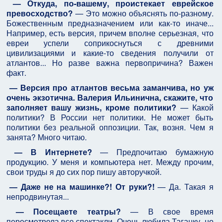
— Откуда, по-вашему, проистекает еврейское
превосходство?
— Это можно объяснять по-разному.
Божественным предназначением или как-то иначе...
Например, есть версия, причем вполне серьезная, что
евреи успели соприкоснуться с древними
цивилизациями и какие-то сведения получили от
атлантов... Но разве важна первопричина? Важен
факт.
— Версия про атлантов весьма заманчива, но уж
очень экзотична. Валерия Ильинична, скажите, что
заполняет вашу жизнь, кроме политики?
— Какой
политики? В России нет политики. Не может быть
политики без реальной оппозиции. Так, возня. Чем я
занята? Много читаю.
— В Интернете?
— Предпочитаю бумажную
продукцию. У меня и компьютера нет. Между прочим,
свои труды я до сих пор пишу авторучкой.
— Даже не на машинке?! От руки?!
— Да. Такая я
непродвинутая...
— Посещаете театры?
— В свое время
пересмотрела все спектакли. Очень любила Таганку, но