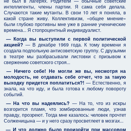
не был в лагерях. Родители — обычные советские
интеллигенты, члены партии. Я сама себя делала.
Случаются такие мутанты. В свои 10 лет я поняла, в
какой стране живу. Коллективизм, «общее мнение»
были глубоко противны мне уже в ранние ученические
времена... Я стопроцентный индивидуалист.
— Когда вы выступили с первой политической
акцией?
— В декабре 1969 года. К тому времени я
создала подпольную антисоветскую группу. С друзьями
в театре мы разбрасывали листовки с призывом к
свержению советского строя...
— Ничего себе! Не могли же вы, несмотря на
молодость, не отдавать себе отчет, что за такую
выходку придется поплатиться?!
— Естественно, я
знала, на что иду, и была готова к любому повороту
событий.
— На что вы надеялись?
— На то, что из искры
возгорится пламя, что зомбированные люди, узнав
правду, прозреют. Тогда мне казалось: человек прочтет
Солженицына — и у него сразу просветлеет в мозгах...
— И что должно было произойти при массовом