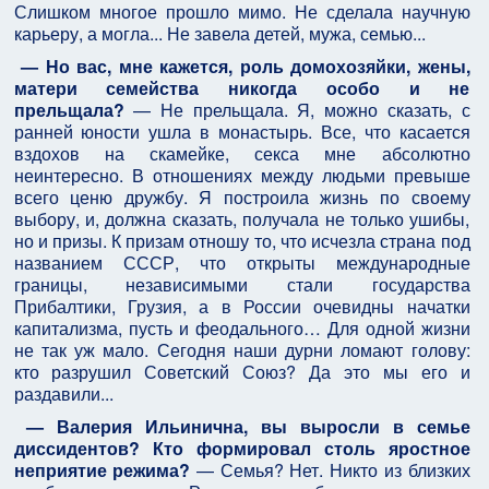
Слишком многое прошло мимо. Не сделала научную
карьеру, а могла... Не завела детей, мужа, семью...
— Но вас, мне кажется, роль домохозяйки, жены,
матери семейства никогда особо и не
прельщала?
— Не прельщала. Я, можно сказать, с
ранней юности ушла в монастырь. Все, что касается
вздохов на скамейке, секса мне абсолютно
неинтересно. В отношениях между людьми превыше
всего ценю дружбу. Я построила жизнь по своему
выбору, и, должна сказать, получала не только ушибы,
но и призы. К призам отношу то, что исчезла страна под
названием СССР, что открыты международные
границы, независимыми стали государства
Прибалтики, Грузия, а в России очевидны начатки
капитализма, пусть и феодального… Для одной жизни
не так уж мало. Сегодня наши дурни ломают голову:
кто разрушил Советский Союз? Да это мы его и
раздавили...
— Валерия Ильинична, вы выросли в семье
диссидентов? Кто формировал столь яростное
неприятие режима?
— Семья? Нет. Никто из близких