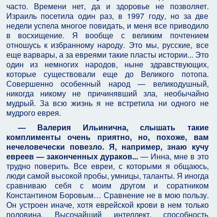
часто. Времени нет, да и здоровье не позволяет.
Израиль посетила один раз, в 1997 году, но за две
недели успела многое повидать, и меня все приводило
в восхищение. Я вообще с великим почтением
отношусь к избранному народу. Это мы, русские, все
еще варвары, а за евреями такие пласты истории... Это
один из немногих народов, ныне здравствующих,
которые существовали еще до Великого потопа.
Совершенно особенный народ — великодушный,
никогда никому не причинявший зла, необычайно
мудрый. За всю жизнь я не встретила ни одного не
мудрого еврея.
— Валерия Ильинична, слышать такие
комплименты очень приятно, но, похоже, вам
нечеловечески повезло. Я, например, знаю кучу
евреев — законченных дураков...
— Инна, мне в это
трудно поверить. Все евреи, с которыми я общаюсь,
люди самой высокой пробы, умницы, таланты. Я иногда
сравниваю себя с моим другом и соратником
Константином Боровым… Сравнение не в мою пользу.
Он устроен иначе, хотя еврейской крови в нем только
половина. Высочайший интеллект, способность