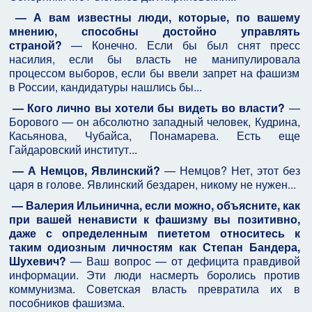
— А вам известны люди, которые, по вашему
мнению, способны достойно управлять
страной?
— Конечно. Если бы был снят пресс
насилия, если бы власть не манипулировала
процессом выборов, если бы ввели запрет на фашизм
в России, кандидатуры нашлись бы...
— Кого лично вы хотели бы видеть во власти?
—
Борового — он абсолютно западный человек, Кудрина,
Касьянова, Чубайса, Понамарева. Есть еще
Гайдаровский институт...
— А Немцов, Явлинский?
— Немцов? Нет, этот без
царя в голове. Явлинский бездарен, никому не нужен...
— Валерия Ильинична, если можно, объясните, как
при вашей ненависти к фашизму вы позитивно,
даже с определенным пиететом относитесь к
таким одиозным личностям как Степан Бандера,
Шухевич?
— Ваш вопрос — от дефицита правдивой
информации. Эти люди насмерть боролись против
коммунизма. Советская власть превратила их в
пособников фашизма.