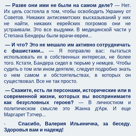
— Разве они ими не были на самом деле?
— Нет.
Их цель состояла в том, чтобы освободить Украину от
Советов. Никаких антисемитских высказываний у них
не найти, никаких еврейских погромов они не
устраивали. Это все выдумки. В медицинской части у
Степана Бендеры были врачи-евреи...
— И что? Это не мешало им активно сотрудничать
с фашистами...
— Я поправлю вас: пытаться
использовать их в собственных интересах, не более
того. Кстати, Бандера сидел в тюрьме у немцев. Чтобы
судить о том или ином деятеле, следует подробно знать
о нем самом и обстоятельствах, в которых он
существовал. Все не так просто.
— Скажите, есть ли персонажи, исторические или в
современной жизни, которых вы воспринимаете
как безусловных героев?
— В личностном и
политическом смысле это Жанна д'Арк. И еще
Маргарет Тэтчер...
-
Спасибо, Валерия Ильинична, за беседу.
Здоровья вам и надежд!