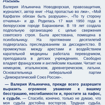
Валерия Ильинична Новодворская, правозащитник,
журналист, автор книг «Над пропастью во лжи», «Мой
Карфаген обязан быть разрушен», «По ту сторону
отчаянья» и др. Родилась 17 мая 1950 года в
белорусском городе Барановичи. В 19 лет создала
подпольную организацию с целью свержения
советского строя. Была арестована, помещена в
психбольницу. На протяжении десятилетий
подвергалась преследованиям за диссидентство. В
промежутках между арестами и воздействием
карательной медицины работала переводчиком,
преподавала в детских учреждениях. Свободно
владеет французским и английским языками. Читает на
немецком, итальянском, древнегреческом, латыни.
Основательница либеральной партии
«Демократический Союз России».
— Валерия Ильинична, прежде всего разрешите
выразить огромное уважение к вашему
бесстрашию, несгибаемости и, простите за пафос,
к судьбе.
— Спасибо, конечно, только не думаю, что
моя судьба достойна восторгов. Трудная судьба.