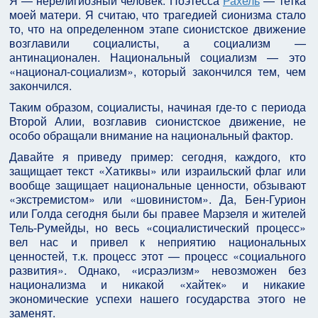
Я — нерелигиозный человек. Поэтесса
Рахель
— тетка
моей матери. Я считаю, что трагедией сионизма стало
то, что на определенном этапе сионистское движение
возглавили социалисты, а социализм —
антинационален. Национальный социализм — это
«национал-социализм», который закончился тем, чем
закончился.
Таким образом, социалисты, начиная где-то с периода
Второй Алии, возглавив сионистское движение, не
особо обращали внимание на национальный фактор.
Давайте я приведу пример: сегодня, каждого, кто
защищает текст «Хатиквы» или израильский флаг или
вообще защищает национальные ценности, обзывают
«экстремистом» или «шовинистом». Да, Бен-Гурион
или Голда сегодня были бы правее Марзеля и жителей
Тель-Румейды, но весь «социалистический процесс»
вел нас и привел к неприятию национальных
ценностей, т.к. процесс этот — процесс «социального
развития». Однако, «исраэлизм» невозможен без
национализма и никакой «хайтек» и никакие
экономические успехи нашего государства этого не
заменят.