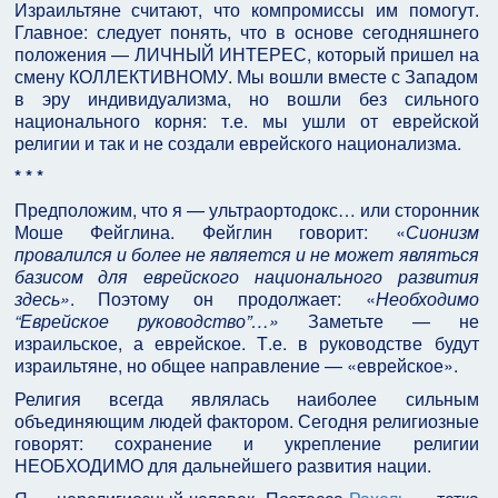
Израильтяне считают, что компромиссы им помогут.
Главное: следует понять, что в основе сегодняшнего
положения — ЛИЧНЫЙ ИНТЕРЕС, который пришел на
смену КОЛЛЕКТИВНОМУ. Мы вошли вместе с Западом
в эру индивидуализма, но вошли без сильного
национального корня: т.е. мы ушли от еврейской
религии и так и не создали еврейского национализма.
* * *
Предположим, что я — ультраортодокс… или сторонник
Моше Фейглина. Фейглин говорит: «
Сионизм
провалился и более не является и не может являться
базисом для еврейского национального развития
здесь»
. Поэтому он продолжает: «
Необходимо
“Еврейское руководство”…»
Заметьте — не
израильское, а еврейское. Т.е. в руководстве будут
израильтяне, но общее направление — «еврейское».
Религия всегда являлась наиболее сильным
объединяющим людей фактором. Сегодня религиозные
говорят: сохранение и укрепление религии
НЕОБХОДИМО для дальнейшего развития нации.