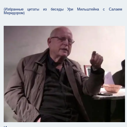
(Избранные цитаты из беседы Ури Мильштейна с Салаем
Меридором)