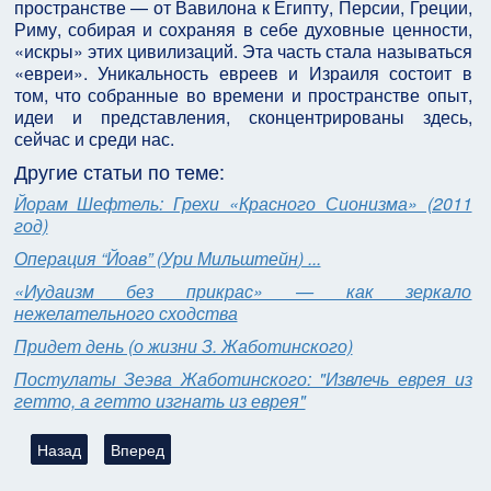
пространстве — от Вавилона к Египту, Персии, Греции,
Риму, собирая и сохраняя в себе духовные ценности,
«искры» этих цивилизаций. Эта часть стала называться
«евреи». Уникальность евреев и Израиля состоит в
том, что собранные во времени и пространстве опыт,
идеи и представления, сконцентрированы здесь,
сейчас и среди нас.
Другие статьи по теме:
Йорам Шефтель: Грехи «Красного Сионизма» (2011
год)
Операция “Йоав” (Ури
Мильштейн
) ...
«Иудаизм без прикрас» — как зеркало
нежелательного сходства
Придет день (о жизни З. Жаботинского)
Постулаты Зеэва Жаботинского: "Извлечь еврея из
гетто, а гетто изгнать из еврея"
Предыдущий: Ури Мильштейн. "Гений. О Зеве Жаботинском"
Следующий: Королевский поступок, или как бабушк
Назад
Вперед