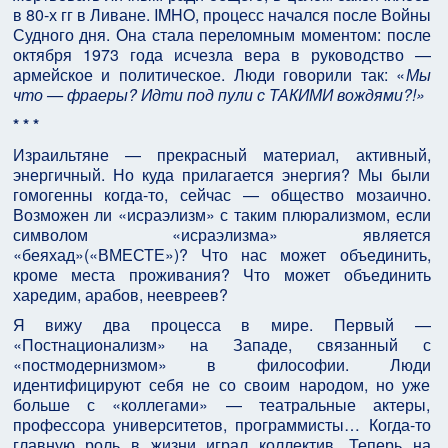
в 80-х гг в Ливане. IMHO, процесс начался после Войны
Судного дня. Она стала переломным моментом: после
октября 1973 года исчезла вера в руководство —
армейское и политическое. Люди говорили так: «
Мы
что — фраеры? Идти под пули с ТАКИМИ вождями?!»
* * *
Израильтяне — прекрасный материал, активный,
энергичный. Но куда прилагается энергия? Мы были
гомогенны когда-то, сейчас — общество мозаично.
Возможен ли «исраэлизм» с таким плюрализмом, если
символом «исраэлизма» является
«беяхад»(«ВМЕСТЕ»)? Что нас может объединить,
кроме места проживания? Что может объединить
харедим, арабов, неевреев?
Я вижу два процесса в мире. Первый —
«Постнационализм» на Западе, связанный с
«постмодернизмом» в философии. Люди
идентифицируют себя не со своим народом, но уже
больше с «коллегами» — театральные актеры,
профессора университетов, программисты… Когда-то
главную роль в жизни играл коллектив. Теперь на