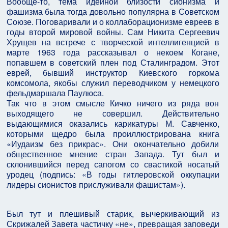
Вообще-то, тема идейной близости сионизма и
фашизма была тогда довольно популярна в Советском
Союзе. Поговаривали и о коллаборационизме евреев в
годы второй мировой войны. Сам Никита Сергеевич
Хрущев на встрече с творческой интеллигенцией в
марте 1963 года рассказывал о некоем Когане,
попавшем в советский плен под Сталинградом. Этот
еврей, бывший инструктор Киевского горкома
комсомола, якобы служил переводчиком у немецкого
фельдмаршала Паулюса.
Так что в этом смысле Кичко ничего из ряда вон
выходящего не совершил. Действительно
выдающимися оказались карикатуры М. Савченко,
которыми щедро была проиллюстрирована книга
«Иудаизм без прикрас». Они окончательно добили
общественное мнение стран Запада. Тут был и
склонившийся перед сапогом со свастикой носатый
уродец (подпись: «В годы гитлеровской оккупации
лидеры сионистов прислуживали фашистам»).
Был тут и плешивый старик, вычеркивающий из
Скрижалей Завета частичку «не», превращая заповеди