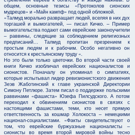
общем, основные тезисы «Протоколов сионских
мудрецов» и «Майн кампф» под одной обложкой.
«Талмуд морально развращает людей, вселяя в них дух
торгашей и вымогателей, — писал Кичко. – Пример
вымогательства подают сами еврейские законоучители
– раввины, следящие за соблюдением религиозных
предписаний… Талмуд пропитан презрением к
простым людям и к рабочим. Особо негативно он
относится к крестьянскому труду «.
Но это были только цветочки. Во второй части своей
книги Кичко изобличал еврейских националистов и
сионистов. Поначалу он упоминал о симпатиях,
которые испытывал лидер ревизионистского движения
Зеэв Жаботинский к главе украинской Директории
Симону Петлюре. Затем писал о поддержке польскими
раввинами «фашиста» Юзефа Пилсудского. А потом
переходил к обвинениям сионистов в связях с
настоящими фашистами, теми, кто несет прямую
ответственность за кошмар Холокоста – немецкими
национал-социалистами. «Факты свидетельствуют о
том, что еврейские буржуазные националисты –
сионисты во время второй мировой войны тесно