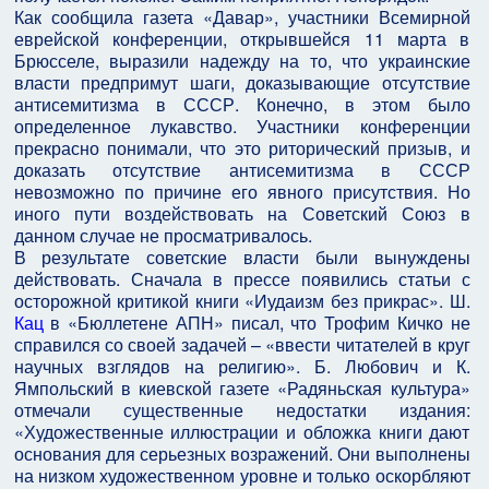
Как сообщила газета «Давар», участники Всемирной
еврейской конференции, открывшейся 11 марта в
Брюсселе, выразили надежду на то, что украинские
власти предпримут шаги, доказывающие отсутствие
антисемитизма в СССР. Конечно, в этом было
определенное лукавство. Участники конференции
прекрасно понимали, что это риторический призыв, и
доказать отсутствие антисемитизма в СССР
невозможно по причине его явного присутствия. Но
иного пути воздействовать на Советский Союз в
данном случае не просматривалось.
В результате советские власти были вынуждены
действовать. Сначала в прессе появились статьи с
осторожной критикой книги «Иудаизм без прикрас». Ш.
Кац
в «Бюллетене АПН» писал, что Трофим Кичко не
справился со своей задачей – «ввести читателей в круг
научных взглядов на религию». Б. Любович и К.
Ямпольский в киевской газете «Радяньская культура»
отмечали существенные недостатки издания:
«Художественные иллюстрации и обложка книги дают
основания для серьезных возражений. Они выполнены
на низком художественном уровне и только оскорбляют