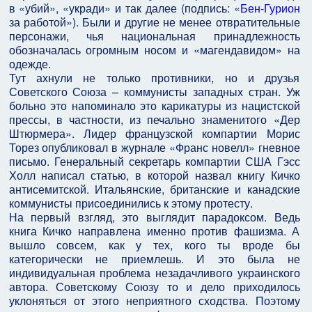
в «убий», «укради» и так далее (подпись: «
Бен-Гурион
за работой»). Были и другие не менее отвратительные
персонажи, чья национальная принадлежность
обозначалась огромным носом и «магендавидом» на
одежде.
Тут ахнули не только противники, но и друзья
Советского Союза – коммунисты западных стран. Уж
больно это напоминало это карикатуры из нацистской
прессы, в частности, из печально знаменитого «Дер
Штюрмера». Лидер французской компартии Морис
Торез опубликовал в журнале «Франс новелл» гневное
письмо. Генеральный секретарь компартии США Гэсс
Холл написал статью, в которой назвал книгу Кичко
антисемитской. Итальянские, британские и канадские
коммунисты присоединились к этому протесту.
На первый взгляд, это выглядит парадоксом. Ведь
книга Кичко направлена именно против фашизма. А
вышло совсем, как у тех, кого ты вроде бы
категорически не приемлешь. И это была не
индивидуальная проблема незадачливого украинского
автора. Советскому Союзу то и дело приходилось
уклоняться от этого неприятного сходства. Поэтому