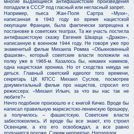
многие выдающиеся антифашистские произведения
попадали в СССР под гласный или негласный запрет.
Например, пьеса Жан-Поля Сартра «Мухи»,
написанная в 1943 году во время нацистской
оккупации Франции, была фактически запрещена к
постановке в советских театрах. Та же участь постигла
антифашистскую сказку Евгения Шварца «Дракон»,
написанную в военном 1944 году. Не говоря уже про
знаменитый фильм Михаила Ромма «Обыкновенный
фашизм», который советские власти положили на
полку уже в 1965-м. Казалось бы, никаких намеков,
одна нацистская хроника. Но от сходства никуда не
деться. Главный советский идеолог того времени,
секретарь ЦК КПСС Михаил Суслов, посмотрев
документальный фильм про нацистов, спросил его
режиссера: «Михаил Ильич, за что вы нас так не
любите?»
Нечто подобное произошло и с книгой Кичко. Вроде бы
написал правильную марксистско-ленинскую брошюру,
а получилось – фашистскую. Советские власти
забеспокоились. И вроде бы все знают, кто строил
Освенцим, а кто его освобождал, а все равно
получается похоже. Самим неприятно. Непорядок.