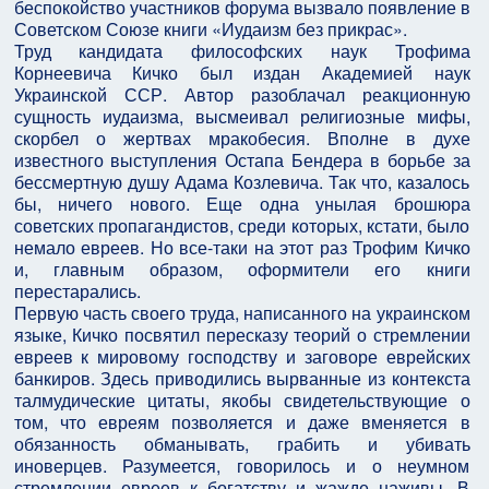
беспокойство участников форума вызвало появление в
Советском Союзе книги «Иудаизм без прикрас».
Труд кандидата философских наук Трофима
Корнеевича Кичко был издан Академией наук
Украинской ССР. Автор разоблачал реакционную
сущность иудаизма, высмеивал религиозные мифы,
скорбел о жертвах мракобесия. Вполне в духе
известного выступления Остапа Бендера в борьбе за
бессмертную душу Адама Козлевича. Так что, казалось
бы, ничего нового. Еще одна унылая брошюра
советских пропагандистов, среди которых, кстати, было
немало евреев. Но все-таки на этот раз Трофим Кичко
и, главным образом, оформители его книги
перестарались.
Первую часть своего труда, написанного на украинском
языке, Кичко посвятил пересказу теорий о стремлении
евреев к мировому господству и заговоре еврейских
банкиров. Здесь приводились вырванные из контекста
талмудические цитаты, якобы свидетельствующие о
том, что евреям позволяется и даже вменяется в
обязанность обманывать, грабить и убивать
иноверцев. Разумеется, говорилось и о неумном
стремлении евреев к богатству и жажде наживы. В