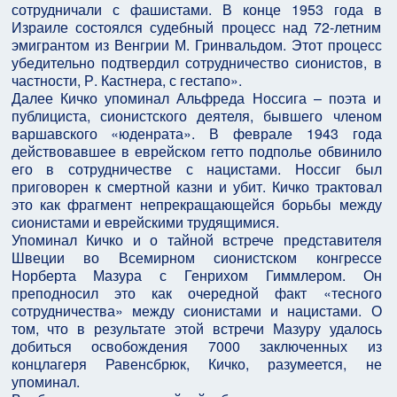
сотрудничали с фашистами. В конце 1953 года в
Израиле состоялся судебный процесс над 72-летним
эмигрантом из Венгрии М. Гринвальдом. Этот процесс
убедительно подтвердил сотрудничество сионистов, в
частности, Р. Кастнера, с гестапо».
Далее Кичко упоминал Альфреда Носсига – поэта и
публициста, сионистского деятеля, бывшего членом
варшавского «юденрата». В феврале 1943 года
действовавшее в еврейском гетто подполье обвинило
его в сотрудничестве с нацистами. Носсиг был
приговорен к смертной казни и убит. Кичко трактовал
это как фрагмент непрекращающейся борьбы между
сионистами и еврейскими трудящимися.
Упоминал Кичко и о тайной встрече представителя
Швеции во Всемирном сионистском конгрессе
Норберта Мазура с Генрихом Гиммлером. Он
преподносил это как очередной факт «тесного
сотрудничества» между сионистами и нацистами. О
том, что в результате этой встречи Мазуру удалось
добиться освобождения 7000 заключенных из
концлагеря Равенсбрюк, Кичко, разумеется, не
упоминал.