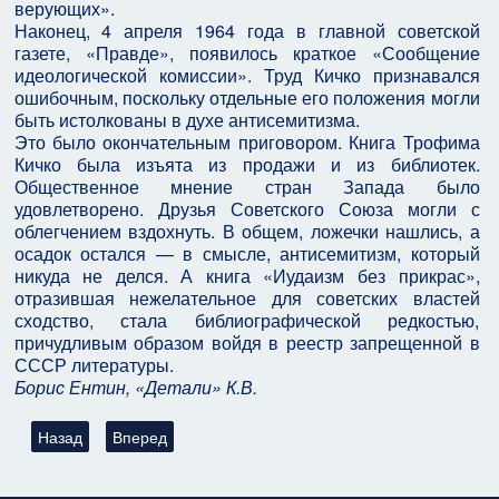
верующих».
Наконец, 4 апреля 1964 года в главной советской
газете, «Правде», появилось краткое «Сообщение
идеологической комиссии». Труд Кичко признавался
ошибочным, поскольку отдельные его положения могли
быть истолкованы в духе антисемитизма.
Это было окончательным приговором. Книга Трофима
Кичко была изъята из продажи и из библиотек.
Общественное мнение стран Запада было
удовлетворено. Друзья Советского Союза могли с
облегчением вздохнуть. В общем, ложечки нашлись, а
осадок остался — в смысле, антисемитизм, который
никуда не делся. А книга «Иудаизм без прикрас»,
отразившая нежелательное для советских властей
сходство, стала библиографической редкостью,
причудливым образом войдя в реестр запрещенной в
СССР литературы.
Борис Ентин, «Детали» К.В.
Предыдущий: Коммунисты против евреев: антисионистская ка
Следующий: «Палестинский вопрос» на перекрестка
Назад
Вперед