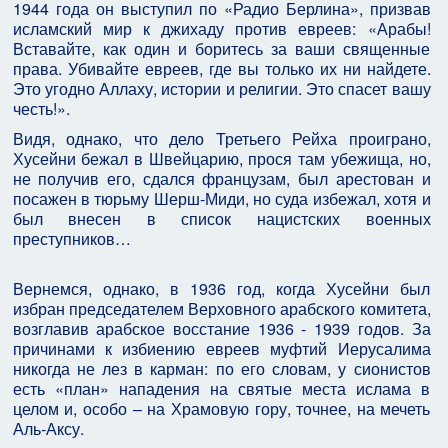
1944 года он выступил по «Радио Берлина», призвав
исламский мир к джихаду против евреев: «Арабы!
Вставайте, как один и боритесь за ваши священные
права. Убивайте евреев, где вы только их ни найдете.
Это угодно Аллаху, истории и религии. Это спасет вашу
честь!».
Видя, однако, что дело Третьего Рейха проиграно,
Хусейни бежал в Швейцарию, прося там убежища, но,
не получив его, сдался французам, был арестован и
посажен в тюрьму Шерш-Миди, но суда избежал, хотя и
был внесен в список нацистских военных
преступников…
Вернемся, однако, в 1936 год, когда Хусейни был
избран председателем Верховного арабского комитета,
возглавив арабское восстание 1936 - 1939 годов. За
причинами к избиению евреев муфтий Иерусалима
никогда не лез в карман: по его словам, у сионистов
есть «план» нападения на святые места ислама в
целом и, особо – на Храмовую гору, точнее, на мечеть
Аль-Аксу.