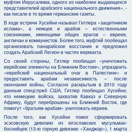
муфтия Иерусалима, одного из наиболее выдающихся
представителей арабского национального движения», -
как писали в то время германские газеты.
В ходе встречи Хусейни называл Гитлера «защитником
ислама», а немцев и арабов – естественными
союзниками, имеющими общих врагов – евреев,
англичан и коммунистов. Более того, муфтий пообещал
организовать панарабское восстание и предложил
создать Арабский Легион в частях вермахта.
Со своей стороны, Гитлер пообещал «уничтожить
еврейские элементы на Ближнем Востоке», упразднить
«еврейский национальный очаг в Палестине» и
предоставить арабам независимость – после
окончания войны. Согласно раскрытым в 2010 году
данным спецслужб США, Гитлер пообещал Хусейни,
что немецкие войска, захватив Кавказ и Северную
Африку, будут переброшены на Ближний Восток, где
помогут «братьям-арабам» уничтожать евреев.
После того, как Хусейни помог сформировать
эсэсовскую дивизию из югославских мусульман-
боснийцев (13-ю горную дивизию «Ханджар»), 1 марта