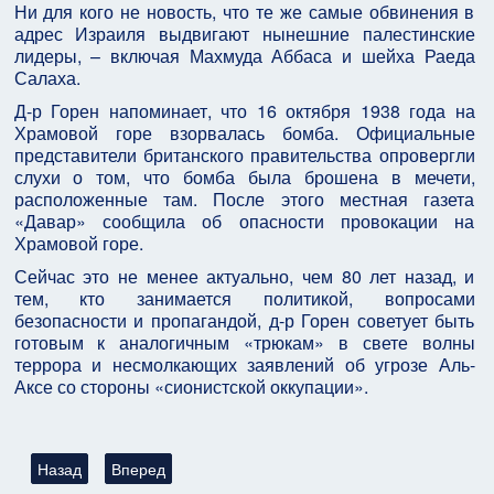
Ни для кого не новость, что те же самые обвинения в
адрес Израиля выдвигают нынешние палестинские
лидеры, – включая Махмуда Аббаса и шейха Раеда
Салаха.
Д-р Горен напоминает, что 16 октября 1938 года на
Храмовой горе взорвалась бомба. Официальные
представители британского правительства опровергли
слухи о том, что бомба была брошена в мечети,
расположенные там. После этого местная газета
«Давар» сообщила об опасности провокации на
Храмовой горе.
Сейчас это не менее актуально, чем 80 лет назад, и
тем, кто занимается политикой, вопросами
безопасности и пропагандой, д-р Горен советует быть
готовым к аналогичным «трюкам» в свете волны
террора и несмолкающих заявлений об угрозе Аль-
Аксе со стороны «сионистской оккупации».
Предыдущий: Палестинские Ньютоны (что происходит в палес
Следующий: ИСТОКИ ПАЛЕСТИНСКОГО ДЕЛА: В
Назад
Вперед