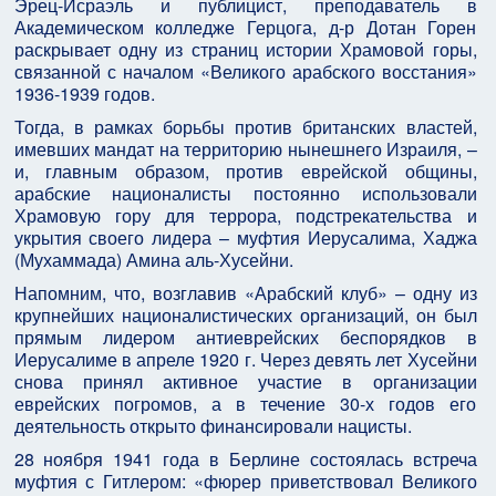
Эрец-Исраэль и публицист, преподаватель в
Академическом колледже Герцога, д-р Дотан Горен
раскрывает одну из страниц истории Храмовой горы,
связанной с началом «Великого арабского восстания»
1936-1939 годов.
Тогда, в рамках борьбы против британских властей,
имевших мандат на территорию нынешнего Израиля, –
и, главным образом, против еврейской общины,
арабские националисты постоянно использовали
Храмовую гору для террора, подстрекательства и
укрытия своего лидера – муфтия Иерусалима, Хаджа
(Мухаммада) Амина аль-Хусейни.
Напомним, что, возглавив «Арабский клуб» – одну из
крупнейших националистических организаций, он был
прямым лидером антиеврейских беспорядков в
Иерусалиме в апреле 1920 г. Через девять лет Хусейни
снова принял активное участие в организации
еврейских погромов, а в течение 30-х годов его
деятельность открыто финансировали нацисты.
28 ноября 1941 года в Берлине состоялась встреча
муфтия с Гитлером: «фюрер приветствовал Великого