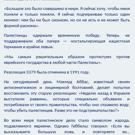
«Большое зло было совершено в мире. Я сейчас хочу, чтобы меня
поняли и только поняли. Я сейчас подчеркиваю только один
момент: чем бы ни был сионизм, но он не есть и не может быть
формой расизма».
Палестинцы одержали временную победу. Теперь их
поддерживали оба лагеря — ностальгирующая нацистская
Германия и крайне левые.
«Мы самым решительным образом протестуем против
еврейского государства в любой части Палестины».
Резолюция 3379 была отменена в 1991 году.
На сегодняшний день Махмуд Аббас, известный своим
антисемитизмом и лицемерной болтовней, делает попытки
восстановить эту старую резолюцию: «Неделю назад в Израиле
выступили раввины, которые специально объявили и
потребовали от своего правительства, чтобы оно отравило воду,
чтобы убить палестинцев. Разве это не подстрекательство?»
Во всем мире палестинское дело стало символом народа,
подавляемого евреями. Однако Геббельс говорил: «Если вы
высказываете большую ложь и повторяете ее…