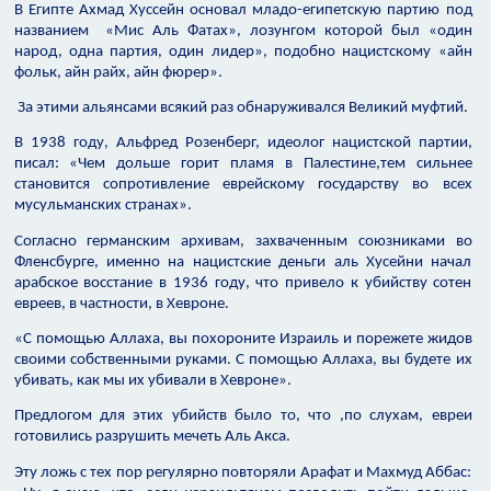
В Египте Ахмад Хуссейн основал младо-египетскую партию под
названием «Мис Аль Фатах», лозунгом которой был «один
народ, одна партия, один лидер», подобно нацистскому «айн
фольк, айн райх, айн фюрер».
За этими альянсами всякий раз обнаруживался Великий муфтий.
В 1938 году, Альфред Розенберг, идеолог нацистской партии,
писал: «Чем дольше горит пламя в Палестине,тем сильнее
становится сопротивление еврейскому государству во всех
мусульманских странах».
Согласно германским архивам, захваченным союзниками во
Фленсбурге, именно на нацистские деньги аль Хусейни начал
арабское восстание в 1936 году, что привело к убийству сотен
евреев, в частности, в Хевроне.
«С помощью Аллаха, вы похороните Израиль и порежете жидов
своими собственными руками. С помощью Аллаха, вы будете их
убивать, как мы их убивали в Хевроне».
Предлогом для этих убийств было то, что ,по слухам, евреи
готовились разрушить мечеть Аль Акса.
Эту ложь с тех пор регулярно повторяли Арафат и Махмуд Аббас: