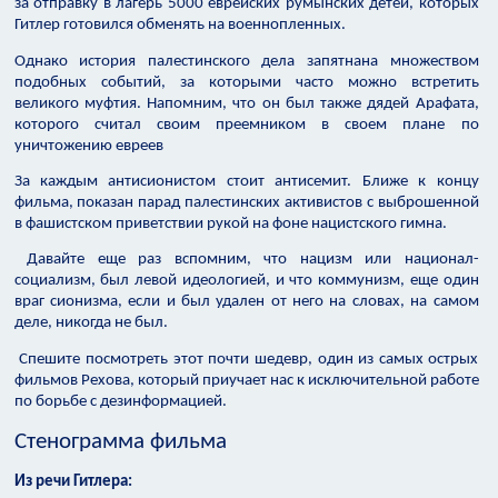
за отправку в лагерь 5000 еврейских румынских детей, которых
Гитлер готовился обменять на военнопленных.
Однако история палестинского дела запятнана множеством
подобных событий, за которыми часто можно встретить
великого муфтия. Напомним, что он был также дядей Арафата,
которого считал своим преемником в своем плане по
уничтожению евреев
За каждым антисионистом стоит антисемит. Ближе к концу
фильма, показан парад палестинских активистов с выброшенной
в фашистском приветствии рукой на фоне нацистского гимна.
Давайте еще раз вспомним, что нацизм или национал-
социализм, был левой идеологией, и что коммунизм, еще один
враг сионизма, если и был удален от него на словах, на самом
деле, никогда не был.
Спешите посмотреть этот почти шедевр, один из самых острых
фильмов Рехова, который приучает нас к исключительной работе
по борьбе с дезинформацией.
Стенограмма фильма
Из речи Гитлера: