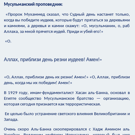
Мусульманский проповедник
:
«Пророк Мухаммед сказал, что Судный день настанет только,
когда вы победите иудеев, которые будут прятаться за деревьями
и камнями, а деревья и камни скажут: «О, мусульманин, о, раб
Аллаха, за мной прячется иудей. Приди и убей его!»
«О.
Аллах, приблизи день резни иудеев! Амен!»
«О, Аллах, приблизи день их резни! Амен!» «О, Аллах, приблизи
день, когда мы их победим! Амен!»
В 1929 году, имам-фундаменталист Хасан аль-Банна, основал в
Египте сообщество Мусульманское братство — организацию,
которая сегодня признается как террористическая.
Ее целью было устранение светского влияния Великобритании и
Запада.
Очень скоро Аль-Банна скооперировался с Хадж Амином аль