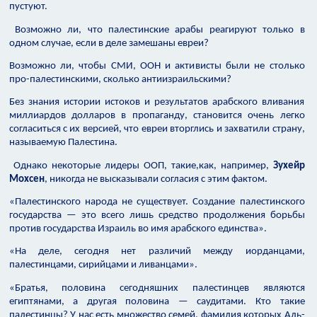
пустуют.
Возможно ли, что палестинские арабы реагируют только в
одном случае, если в деле замешаны евреи?
Возможно ли, чтобы СМИ, ООН и активисты были не столько
про-палестинскими, сколько антиизраильскими?
Без знания истории истоков и результатов арабского вливания
миллиардов долларов в пропаганду, становится очень легко
согласиться с их версией, что евреи вторглись и захватили страну,
называемую Палестина.
Однако некоторые лидеры ООП, такие,как, например,
Зухейр
Мохсен
, никогда не высказывали согласия с этим фактом.
«Палестинского народа не существует. Создание палестинского
государства — это всего лишь средство продолжения борьбы
против государства Израиль во имя арабского единства».
«На деле, сегодня нет различий между иорданцами,
палестинцами, сирийцами и ливанцами».
«Братья, половина сегодняшних палестинцев являются
египтянами, а другая половина — саудитами. Кто такие
палестинцы? У нас есть множество семей, фамилия которых Аль-