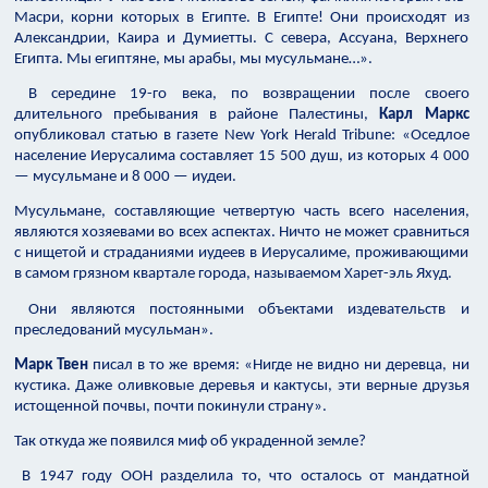
Масри, корни которых в Египте. В Египте! Они происходят из
Александрии, Каира и Думиетты. С севера, Ассуана, Верхнего
Египта. Мы египтяне, мы арабы, мы мусульмане…».
В середине 19-го века, по возвращении после своего
длительного пребывания в районе Палестины,
Карл Маркс
опубликовал статью в газете New York Herald Tribune: «Оседлое
население Иерусалима составляет 15 500 душ, из которых 4 000
— мусульмане и 8 000 — иудеи.
Мусульмане, составляющие четвертую часть всего населения,
являются хозяевами во всех аспектах. Ничто не может сравниться
с нищетой и страданиями иудеев в Иерусалиме, проживающими
в самом грязном квартале города, называемом Харет-эль Яхуд.
Они являются постоянными объектами издевательств и
преследований мусульман».
Марк Твен
писал в то же время: «Нигде не видно ни деревца, ни
кустика. Даже оливковые деревья и кактусы, эти верные друзья
истощенной почвы, почти покинули страну».
Так откуда же появился миф об украденной земле?
В 1947 году ООН разделила то, что осталось от мандатной