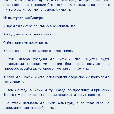
Хусейни, Велликим муфтием Иерусалима, который был уже
ответственен за жестокие беспорядки 1920 года, и разделил с
ним его религиозную ненависть к иудеям.
Из выступления Гитлера
«Евреи взяли себе привычку высмеивать нас.
Они думали, что с ними шутят.
Сейчас они уже не смеются.
Они осознали тяжесть своего положения».
Речи Гитлера убедили Аль-Хусейни, что нацисты будут
идеальными союзниками против британской оккупации и
мирового еврейства, которое он мечтал уничтожить.
В 1933 Аль-Хусейни установил контакт с германским консулом в
Иерусалиме.
В том же году, в Сирии, Антун Саада, по прозвищу «Сирийский
фюрер», учредил свою Националсоциалистическую партию.
Ее стали называть Аль-Хизб Аль-Сури, а ее флаг странно
напоминал нацистский баннер.