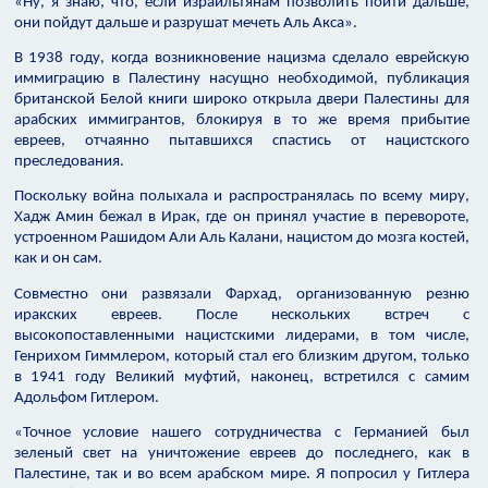
«Ну, я знаю, что, если израильтянам позволить пойти дальше,
они пойдут дальше и разрушат мечеть Аль Акса».
В 1938 году, когда возникновение нацизма сделало еврейскую
иммиграцию в Палестину насущно необходимой, публикация
британской Белой книги широко открыла двери Палестины для
арабских иммигрантов, блокируя в то же время прибытие
евреев, отчаянно пытавшихся спастись от нацистского
преследования.
Поскольку война полыхала и распространялась по всему миру,
Хадж Амин бежал в Ирак, где он принял участие в перевороте,
устроенном Рашидом Али Аль Калани, нацистом до мозга костей,
как и он сам.
Совместно они развязали Фархад, организованную резню
иракских евреев. После нескольких встреч с
высокопоставленными нацистскими лидерами, в том числе,
Генрихом Гиммлером, который стал его близким другом, только
в 1941 году Великий муфтий, наконец, встретился с самим
Адольфом Гитлером.
«Точное условие нашего сотрудничества с Германией был
зеленый свет на уничтожение евреев до последнего, как в
Палестине, так и во всем арабском мире. Я попросил у Гитлера