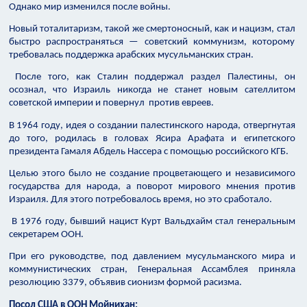
Однако мир изменился после войны.
Новый тоталитаризм, такой же смертоносный, как и нацизм, стал
быстро распространяться — советский коммунизм, которому
требовалась поддержка арабских мусульманских стран.
После того, как Сталин поддержал раздел Палестины, он
осознал, что Израиль никогда не станет новым сателлитом
советской империи и повернул против евреев.
В 1964 году, идея о создании палестинского народа, отвергнутая
до того, родилась в головах Ясира Арафата и египетского
президента Гамаля Абдель Нассера с помощью российского КГБ.
Целью этого было не создание процветающего и независимого
государства для народа, а поворот мирового мнения против
Израиля. Для этого потребовалось время, но это сработало.
В 1976 году, бывший нацист Курт Вальдхайм стал генеральным
секретарем ООН.
При его руководстве, под давлением мусульманского мира и
коммунистических стран, Генеральная Ассамблея приняла
резолюцию 3379, объявив сионизм формой расизма.
Посол США в ООН Мойнихан: