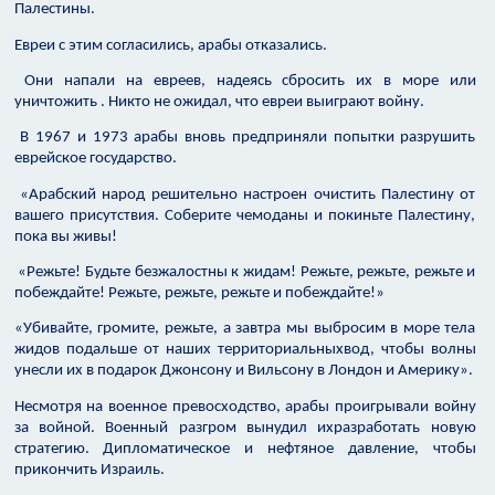
Палестины.
Евреи с этим согласились, арабы отказались.
Они напали на евреев, надеясь сбросить их в море или
уничтожить . Никто не ожидал, что евреи выиграют войну.
В 1967 и 1973 арабы вновь предприняли попытки разрушить
еврейское государство.
«Арабский народ решительно настроен очистить Палестину от
вашего присутствия. Соберите чемоданы и покиньте Палестину,
пока вы живы!
«Режьте! Будьте безжалостны к жидам! Режьте, режьте, режьте и
побеждайте! Режьте, режьте, режьте и побеждайте!»
«Убивайте, громите, режьте, а завтра мы выбросим в море тела
жидов подальше от наших территориальныхвод, чтобы волны
унесли их в подарок Джонсону и Вильсону в Лондон и Америку».
Несмотря на военное превосходство, арабы проигрывали войну
за войной. Военный разгром вынудил ихразработать новую
стратегию. Дипломатическое и нефтяное давление, чтобы
прикончить Израиль.