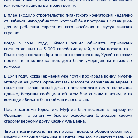
как только нацисты выиграют войну.
В план входило строительство гигантского крематория недалеко
от Наблуса, наподобие того, который был построен в Освенциме,
для истребления евреев из всех арабских и мусульманских
странах.
Когда в 1943 году, Эйхман решил обменять германских
военнопленных на 5 000 еврейских детей, чтобы послать их в
Палестину с согласия британского правительства, Хусейн выразил
протест и, в конце концов, дети были умерщвлены в газовых
камерах .
В 1944 году, когда Германия уже почти проиграла войну, муфтий
уговорил нацистов организовать массовое отравление евреев в
Палестине. Парашютный десант приземлился к югу от Иерихона,
однако, бедуины сообщили об этом британским властям, и их
командир Виланд был пойман и арестован.
После разгрома Германии, Муфтий был посажен в тюрьму во
Франции, но затем — быстро освобожден,благодаря своему
старому верному другу Хасану Аль Банна.
Его антисемитское влияние не закончилось спобедой союзников.
Муфтий получил убежище в Египте, где его приветствовали как