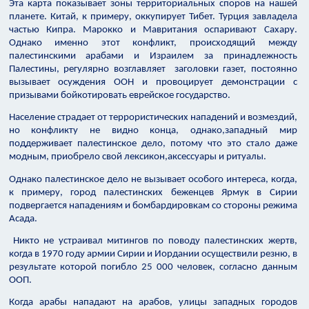
Эта карта показывает зоны территориальных споров на нашей
планете. Китай, к примеру, оккупирует Тибет. Турция завладела
частью Кипра. Марокко и Мавритания оспаривают Сахару.
Однако именно этот конфликт, происходящий между
палестинскими арабами и Израилем за принадлежность
Палестины, регулярно возглавляет заголовки газет, постоянно
вызывает осуждения ООН и провоцирует демонстрации с
призывами бойкотировать еврейское государство.
Население страдает от террористических нападений и возмездий,
но конфликту не видно конца, однако,западный мир
поддерживает палестинское дело, потому что это стало даже
модным, приобрело свой лексикон,аксессуары и ритуалы.
Однако палестинское дело не вызывает особого интереса, когда,
к примеру, город палестинских беженцев Ярмук в Сирии
подвергается нападениям и бомбардировкам со стороны режима
Асада.
Никто не устраивал митингов по поводу палестинских жертв,
когда в 1970 году армии Сирии и Иордании осуществили резню, в
результате которой погибло 25 000 человек, согласно данным
ООП.
Когда арабы нападают на арабов, улицы западных городов