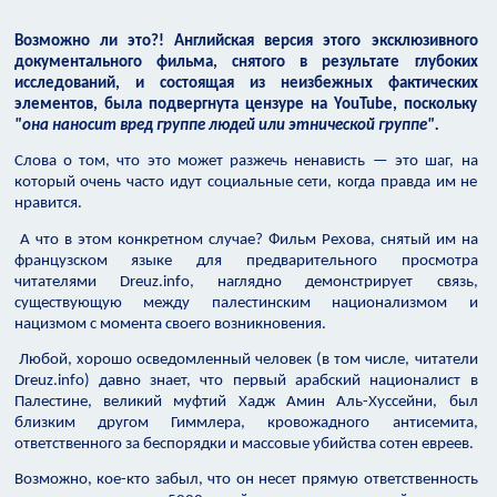
Возможно ли это?! Английская версия этого эксклюзивного
документального фильма, снятого в результате глубоких
исследований, и состоящая из неизбежных фактических
элементов, была подвергнута цензуре на YouTube, поскольку
"она наносит вред группе людей или этнической группе".
Слова о том, что это может разжечь ненависть — это шаг, на
который очень часто идут социальные сети, когда правда им не
нравится.
А что в этом конкретном случае? Фильм Рехова, снятый им на
французском языке для предварительного просмотра
читателями Dreuz.info, наглядно демонстрирует связь,
существующую между палестинским национализмом и
нацизмом с момента своего возникновения.
Любой, хорошо осведомленный человек (в том числе, читатели
Dreuz.info) давно знает, что первый арабский националист в
Палестине, великий муфтий Хадж Амин Аль-Хуссейни, был
близким другом Гиммлера, кровожадного антисемита,
ответственного за беспорядки и массовые убийства сотен евреев.
Возможно, кое-кто забыл, что он несет прямую ответственность