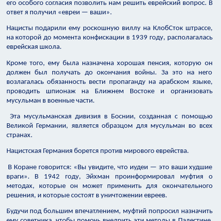
его особого согласия позволить нам решить еврейский вопрос. В
ответ я получил «евреи — ваши».
Нацисты подарили ему роскошную виллу на КлобСток штрассе,
на которой до момента конфискации в 1939 году, располагалась
еврейская школа.
Кроме того, ему была назначена хорошая пенсия, которую он
должен был получать до окончания войны. За это на него
возлагалась обязанность вести пропаганду на арабском языке,
проводить шпионаж на Ближнем Востоке и организовать
мусульман в военные части.
Эта мусульманская дивизия в Боснии, созданная с помощью
Великой Германии, является образцом для мусульман во всех
странах.
Нацистская Германия борется против мирового еврейства.
В Коране говорится: «Вы увидите, что иудеи — это ваши худшие
враги». В 1942 году, Эйхман проинформировал муфтия о
методах, которые он может применить для окончательного
решения, и которые состоят в уничтожении евреев.
Будучи под большим впечатлением, муфтий попросил назначить
ему советника, чтобы помочь внедрить эти методы в Палестине,