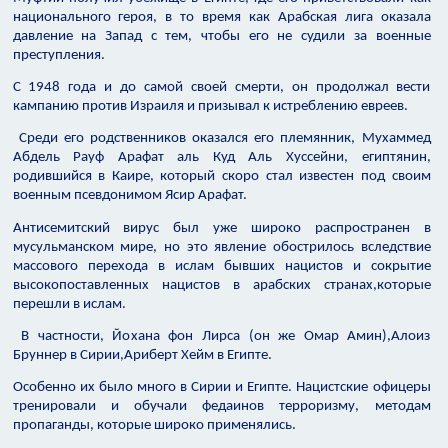
национального героя, в то время как Арабская лига оказала
давление на Запад с тем, чтобы его не судили за военные
преступления.
С 1948 года и до самой своей смерти, он продолжал вести
кампанию против Израиля и призывал к истреблению евреев.
Среди его родственников оказался его племянник, Мухаммед
Абдель Рауф Арафат аль Куд Аль Хуссейни, египтянин,
родившийся в Каире, который скоро стал известен под своим
военным псевдонимом Ясир Арафат.
Антисемитский вирус был уже широко распространен в
мусульманском мире, но это явление обострилось вследствие
массового перехода в ислам бывших нацистов и сокрытие
высокопоставленных нацистов в арабских странах,которые
перешли в ислам.
В частности, Йохана фон Лирса (он же Омар Амин),Алоиз
Бруннер в Сирии,Ариберт Хейм в Египте.
Особенно их было много в Сирии и Египте. Нацистские офицеры
тренировали и обучали федаинов терроризму, методам
пропаганды, которые широко применялись.