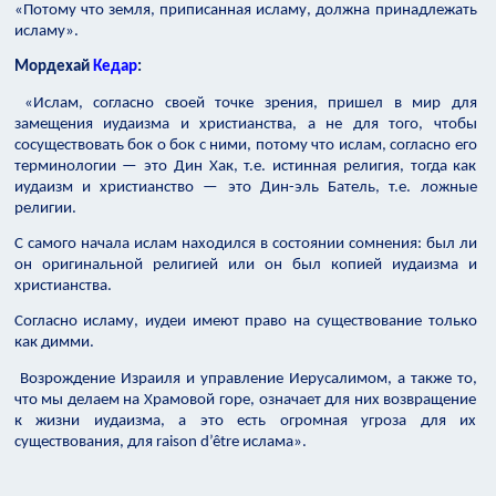
«Потому что земля, приписанная исламу, должна принадлежать
исламу».
Мордехай
Кедар
:
«Ислам, согласно своей точке зрения, пришел в мир для
замещения иудаизма и христианства, а не для того, чтобы
сосуществовать бок о бок с ними, потому что ислам, согласно его
терминологии — это Дин Хак, т.е. истинная религия, тогда как
иудаизм и христианство — это Дин-эль Батель, т.е. ложные
религии.
С самого начала ислам находился в состоянии сомнения: был ли
он оригинальной религией или он был копией иудаизма и
христианства.
Согласно исламу, иудеи имеют право на существование только
как димми.
Возрождение Израиля и управление Иерусалимом, а также то,
что мы делаем на Храмовой горе, означает для них возвращение
к жизни иудаизма, а это есть огромная угроза для их
существования, для raison d’être ислама».