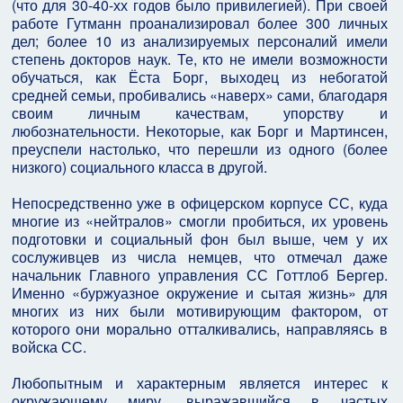
(что для 30-40-хх годов было привилегией). При своей
работе Гутманн проанализировал более 300 личных
дел; более 10 из анализируемых персоналий имели
степень докторов наук. Те, кто не имели возможности
обучаться, как Ёста Борг, выходец из небогатой
средней семьи, пробивались «наверх» сами, благодаря
своим личным качествам, упорству и
любознательности. Некоторые, как Борг и Мартинсен,
преуспели настолько, что перешли из одного (более
низкого) социального класса в другой.
Непосредственно уже в офицерском корпусе СС, куда
многие из «нейтралов» смогли пробиться, их уровень
подготовки и социальный фон был выше, чем у их
сослуживцев из числа немцев, что отмечал даже
начальник Главного управления СС Готтлоб Бергер.
Именно «буржуазное окружение и сытая жизнь» для
многих из них были мотивирующим фактором, от
которого они морально отталкивались, направляясь в
войска СС.
Любопытным и характерным является интерес к
окружающему миру, выражавшийся в частых