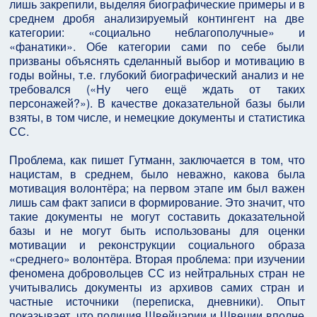
лишь закрепили, выделяя биографические примеры и в
среднем дробя анализируемый контингент на две
категории: «социально неблагополучные» и
«фанатики». Обе категории сами по себе были
призваны объяснять сделанный выбор и мотивацию в
годы войны, т.е. глубокий биографический анализ и не
требовался («Ну чего ещё ждать от таких
персонажей?»). В качестве доказательной базы были
взяты, в том числе, и немецкие документы и статистика
СС.
Проблема, как пишет Гутманн, заключается в том, что
нацистам, в среднем, было неважно, какова была
мотивация волонтёра; на первом этапе им был важен
лишь сам факт записи в формирование. Это значит, что
такие документы не могут составить доказательной
базы и не могут быть использованы для оценки
мотивации и реконструкции социального образа
«среднего» волонтёра. Вторая проблема: при изучении
феномена добровольцев СС из нейтральных стран не
учитывались документы из архивов самих стран и
частные источники (переписка, дневники). Опыт
показывает, что полиция Швейцарии и Швеции вполне