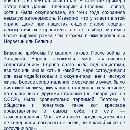
войск СС из нейтральных стран. В качестве примера
автор взял Данию, Швейцарию и Швецию. Первая,
хотя и была оккупирована, до 1943 года сохранила
немалую автономность. Известно, что у власти в этой
стране даже при нацистах сидело старое социал-
демократическое правительство, т.е. выбор лиц имел
более широкие рамки, чем, скажем, в оккупированных
Норвегии или Бельгии.
Видение проблемы Гутманном таково. После войны в
Западной Европе сложился миф «пассивного
сопротивления»: Европа долго была под нацистами,
все так или иначе хоть в какой-то мере сотрудничали
или взаимодействовали с оккупантами, вели частную
жизнь. Боевое сопротивление, с оружием в руках, было
ничтожно мелким, оккупация в скандинавском регионе,
по сравнению с другими странами (не говоря уже об
СССР), была сравнительно терпимой. Поэтому в
обществе и появилось такое вот красивое
представление о самом себе, по сути —
самооправдание. Мол, «мы ничего предосудительного
не совершали, согласны не были, ни в какой мере не
сотрудничали».