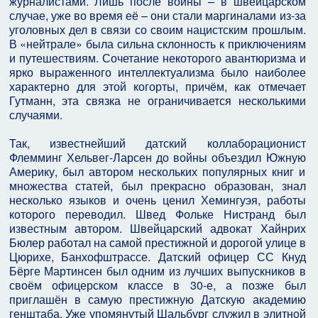
журналистами. Лишь после войны – в швейцарском
случае, уже во время её – они стали маргиналами из-за
уголовных дел в связи со своим нацистским прошлым.
В «нейтрале» была сильна склонность к приключениям
и путешествиям. Сочетание некоторого авантюризма и
ярко выраженного интеллектуализма было наиболее
характерно для этой когорты, причём, как отмечает
Гутманн, эта связка не ограничивается несколькими
случаями.
Так, известнейший датский коллаборационист
Флемминг Хельвег-Ларсен до войны объездил Южную
Америку, был автором нескольких популярных книг и
множества статей, был прекрасно образован, знал
несколько языков и очень ценил Хемингуэя, работы
которого переводил. Швед Фольке Нистранд был
известным автором. Швейцарский адвокат Хайнрих
Бюлер работал на самой престижной и дорогой улице в
Цюрихе, Банхофштрассе. Датский офицер СС Кнуд
Бёрге Мартинсен был одним из лучших выпускников в
своём офицерском классе в 30-е, а позже был
приглашён в самую престижную Датскую академию
генштаба. Уже упомянутый Шальбург служил в элитной