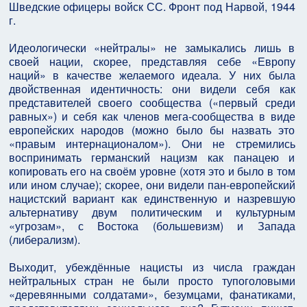
Шведские офицеры войск СС. Фронт под Нарвой, 1944
г.
Идеологически «нейтралы» не замыкались лишь в
своей нации, скорее, представляя себе «Европу
наций» в качестве желаемого идеала. У них была
двойственная идентичность: они видели себя как
представителей своего сообщества («первый среди
равных») и себя как членов мега-сообщества в виде
европейских народов (можно было бы назвать это
«правым интернационалом»). Они не стремились
воспринимать германский нацизм как панацею и
копировать его на своём уровне (хотя это и было в том
или ином случае); скорее, они видели пан-европейский
нацистский вариант как единственную и назревшую
альтернативу двум политическим и культурным
«угрозам», с Востока (большевизм) и Запада
(либерализм).
Выходит, убеждённые нацисты из числа граждан
нейтральных стран не были просто тупоголовыми
«деревянными солдатами», безумцами, фанатиками,