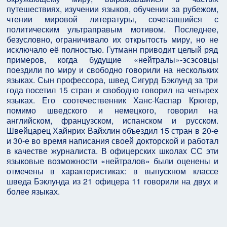
путешествиях, изучении языков, обучении за рубежом,
чтении мировой литературы, сочетавшийся с
политическим ультраправым мотивом. Последнее,
безусловно, ограничивало их открытость миру, но не
исключало её полностью. Гутманн приводит целый ряд
примеров, когда будущие «нейтралы»-эсэсовцы
поездили по миру и свободно говорили на нескольких
языках. Сын профессора, швед Сигурд Бэклунд за три
года посетил 15 стран и свободно говорил на четырех
языках. Его соотечественник Ханс-Каспар Крюгер,
помимо шведского и немецкого, говорил на
английском, французском, испанском и русском.
Швейцарец Хайнрих Вайхлин объездил 15 стран в 20-е
и 30-е во время написания своей докторской и работал
в качестве журналиста. В офицерских школах СС эти
языковые возможности «нейтралов» были оценены и
отмечены в характеристиках: в выпускном классе
шведа Бэклунда из 21 офицера 11 говорили на двух и
более языках.