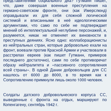
представителями социального дна? Гутманн пишет,
что, даже совершая военные преступления на
германо-советском фронте, они (как Имерслюнд)
оправдывали их для себя сложной логической
системой и вписанными в неё идеологическими
аргументами, что само по себе не подтверждает
мнений об интеллектуальной неглубине персонажей, и,
разумеется, никак не отменяет их виновности в
преступных деяниях. Ясно одно: коллаборационисты
из нейтральных стран, которые добровольно ехали на
фронт, воевали против Красной Армии и участвовали в
расстрелах евреев (как пишет Гутманн, примеров
последнего достаточно), сами по себе противоречат
образу нейтралитета и «пассивного сопротивления
всей страны». В одной Дании добровольцев для СС
нашлось от 6000 до 8000, в то время как к
Сопротивлению примкнули лишь около 1000 человек.
Солдаты датского добровольческого корпуса СС,
выведенные с фронта на отдых, маршируют по
Копенгагену, сентябрь 1942 г.