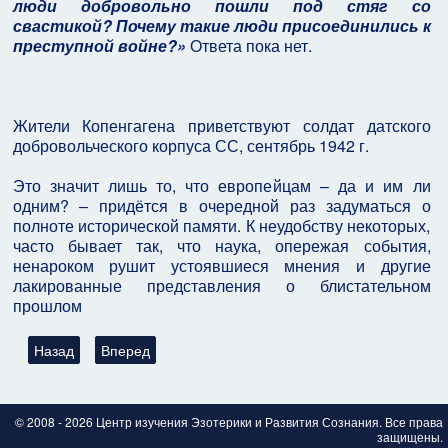
люди добровольно пошли под стяг со
свастикой? Почему такие люди присоединились к
преступной войне?»
Ответа пока нет.
Жители Копенгагена приветствуют солдат датского
добровольческого корпуса СС, сентябрь 1942 г.
Это значит лишь то, что европейцам – да и им ли
одним? – придётся в очередной раз задуматься о
полноте исторической памяти. К неудобству некоторых,
часто бывает так, что наука, опережая события,
ненароком рушит устоявшиеся мнения и другие
лакированные представления о блистательном
прошлом
Предыдущий: Голландская баллада (2 мировая война, еврейс
Следующий: Нация нобелевских лауреатов
Назад
Вперед
© 2008 - 2026 Центр изучения Эзотерики и Развития Сознания. Все права
защищены.