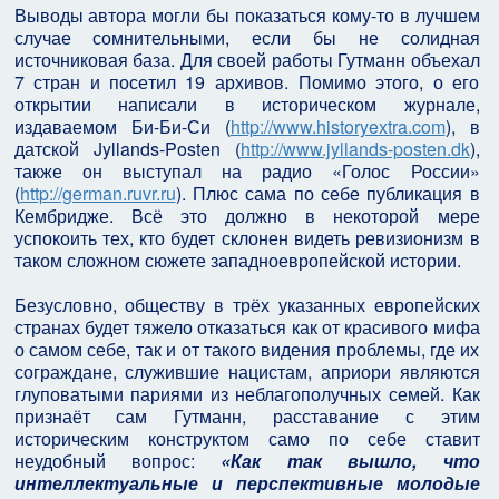
Выводы автора могли бы показаться кому-то в лучшем
случае сомнительными, если бы не солидная
источниковая база. Для своей работы Гутманн объехал
7 стран и посетил 19 архивов. Помимо этого, о его
открытии написали в историческом журнале,
издаваемом Би-Би-Си (
http://www.historyextra.com
), в
датской Jyllands-Posten (
http://www.jyllands-posten.dk
),
также он выступал на радио «Голос России»
(
http://german.ruvr.ru
). Плюс сама по себе публикация в
Кембридже. Всё это должно в некоторой мере
успокоить тех, кто будет склонен видеть ревизионизм в
таком сложном сюжете западноевропейской истории.
Безусловно, обществу в трёх указанных европейских
странах будет тяжело отказаться как от красивого мифа
о самом себе, так и от такого видения проблемы, где их
сограждане, служившие нацистам, априори являются
глуповатыми париями из неблагополучных семей. Как
признаёт сам Гутманн, расставание с этим
историческим конструктом само по себе ставит
неудобный вопрос:
«Как так вышло, что
интеллектуальные и перспективные молодые