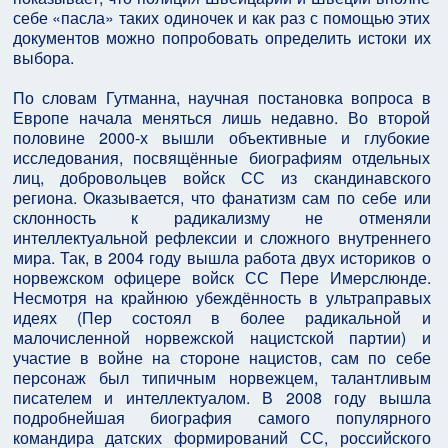
себе «пасла» таких одиночек и как раз с помощью этих
документов можно попробовать определить истоки их
выбора.
По словам Гутманна, научная постановка вопроса в
Европе начала меняться лишь недавно. Во второй
половине 2000-х вышли объективные и глубокие
исследования, посвящённые биографиям отдельных
лиц, добровольцев войск СС из скандинавского
региона. Оказывается, что фанатизм сам по себе или
склонность к радикализму не отменяли
интеллектуальной рефлексии и сложного внутреннего
мира. Так, в 2004 году вышла работа двух историков о
норвежском офицере войск СС Пере Имерслюнде.
Несмотря на крайнюю убеждённость в ультраправых
идеях (Пер состоял в более радикальной и
малочисленной норвежской нацистской партии) и
участие в войне на стороне нацистов, сам по себе
персонаж был типичным норвежцем, талантливым
писателем и интеллектуалом. В 2008 году вышла
подробнейшая биография самого популярного
командира датских формирований СС, российского