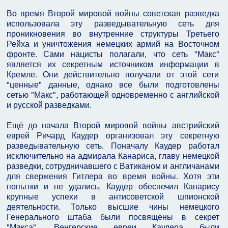
Во время Второй мировой войны советская разведка
использовала эту разведывательную сеть для
проникновения во внутренние структуры Третьего
Рейха и уничтожения немецких армий на Восточном
фронте. Сами нацисты полагали, что сеть "Макс"
является их секретным источником информации в
Кремле. Они действительно получали от этой сети
"ценные" данные, однако все были подготовлены
сетью "Макс", работающей одновременно с английской
и русской разведками.
Ещё до начала Второй мировой войны австрийский
еврей Ричард Каудер организовал эту секретную
разведывательную сеть. Поначалу Каудер работал
исключительно на адмирала Канариса, главу немецкой
разведки, сотрудничавшего с Ватиканом и англичанами
для свержения Гитлера во время войны. Хотя эти
попытки и не удались, Каудер обеспечил Канарису
крупные успехи в антисоветской шпионской
деятельности. Только высшие чины немецкого
Генерального штаба были посвящены в секрет
"Макса". Венгерские евреи Каудера были