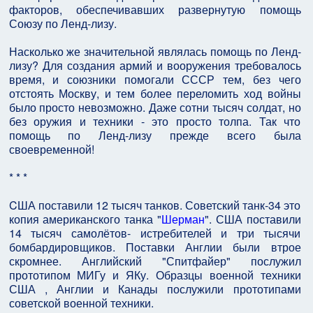
факторов, обеспечивавших развернутую помощь
Союзу по Ленд-лизу.
Насколько же значительной являлась помощь по Ленд-
лизу? Для создания армий и вооружения требовалось
время, и союзники помогали СССР тем, без чего
отстоять Москву, и тем более переломить ход войны
было просто невозможно. Даже сотни тысяч солдат, но
без оружия и техники - это просто толпа. Так что
помощь по Ленд-лизу прежде всего была
своевременной!
* * *
CША поставили 12 тысяч танков. Советский танк-34 это
копия американского танка "
Шерман
". США поставили
14 тысяч самолётов- истребителей и три тысячи
бомбардировщиков. Поставки Англии были втрое
скромнее. Английский "Спитфайер" послужил
прототипом МИГу и ЯКу. Образцы военной техники
США , Англии и Канады послужили прототипами
советской военной техники.