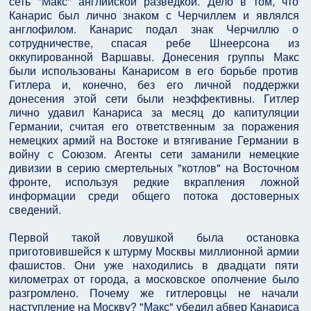
сеть "Макс" английской разведкой. Дело в том, что
Канарис был лично знаком с Черчиллем и являлся
англофилом. Канарис подал знак Черчиллю о
сотрудничестве, спасая ребе Шнеерсона из
оккупированной Варшавы. Донесения группы Макс
были использованы Канарисом в его борьбе против
Гитлера и, конечно, без его личной поддержки
донесения этой сети были неэффективны. Гитлер
лично удавил Канариса за месяц до капитуляции
Германии, считая его ответственным за поражения
немецких армий на Востоке и втягивание Германии в
войну с Союзом. Агенты сети заманили немецкие
дивизии в серию смертельных "котлов" на Восточном
фронте, используя редкие вкрапления ложной
информации среди общего потока достоверных
сведений.
Первой такой ловушкой была остановка
приготовившейся к штурму Москвы миллионной армии
фашистов. Они уже находились в двадцати пяти
километрах от города, а московское ополчение было
разгромлено. Почему же гитлеровцы не начали
наступление на Москву? "Макс" убедил абвер Канариса