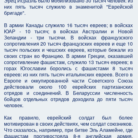
Эрец Исраэль было мобилизовано 30 тысяч человек: из
них пять тысяч служило в знаменитой "Еврейской
бригаде".
В армии Канады служило 16 тысяч евреев; в войсках
ЮАР - 10 тысяч; в войсках Австралии и Новой
Зеландии - три тысячи. В войсках французского
сопротивления 20 тысяч французских евреев и еще 10
тысяч польских и чешских евреев, которые бежали из
своих стран во Францию. В армии Греции, оказавшей
сопротивление фашистам, служило 13 тысяч евреев; в
горах Югославии боролись с фашистами 8 тысяч
евреев: из них пять тысяч итальянских евреев. Всего в
Европе и оккупированной части Советского Союза
действовали около 100 еврейских партизанских
отрядов и соединений. В Беларуссии численность
бойцов отдельных отрядов доходила до пяти тысяч
человек.
Как правило, еврейский солдат был более
мотивирован в своих действиях, чем солдат союзников.
Что сказалось, например, при битве Эль Аламейне, где
фашистам противостояла 8-я английская армия,