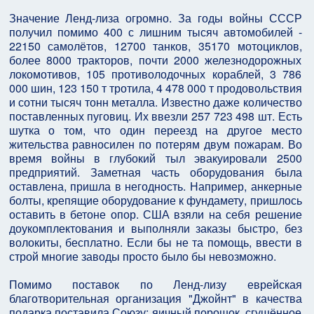
Значение Ленд-лиза огромно. За годы войны СССР
получил помимо 400 с лишним тысяч автомобилей -
22150 самолётов, 12700 танков, 35170 мотоциклов,
более 8000 тракторов, почти 2000 железнодорожных
локомотивов, 105 противолодочных кораблей, 3 786
000 шин, 123 150 т тротила, 4 478 000 т продовольствия
и сотни тысяч тонн металла. Известно даже количество
поставленных пуговиц. Их ввезли 257 723 498 шт. Есть
шутка о том, что один переезд на другое место
жительства равносилен по потерям двум пожарам. Во
время войны в глубокий тыл эвакуировали 2500
предприятий. Заметная часть оборудования была
оставлена, пришла в негодность. Например, анкерные
болты, крепящие оборудование к фундамету, пришлось
оставить в бетоне опор. США взяли на себя решение
доукомплектования и выполняли заказы быстро, без
волокиты, бесплатно. Если бы не та помощь, ввести в
строй многие заводы просто было бы невозможно.
Помимо поставок по Ленд-лизу еврейская
благотворительная организация "Джойнт" в качества
подарка поставила Союзу: яичный порошок, сгущённое