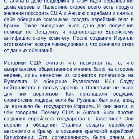
Сталина в деле поддержки в ООН идеи образования
дома евреев в Палестине скорее всего есть продукт
желания поссорить США и Англию с арабами и снять с
себя обещание союзникам создать еврейский очаг в
Крыму. Такое обещание было дано для получения
помощи по Ленд-лизу и подтверждено Еврейскому
антифашистскому комитету. После создания Израиля
этот комитет вскоре ликвидировали, что означало отказ
от данных обещаний.
Историки США считают что несмотря на то, что
американское общественное мнение было на стороне
евреев, лишь немногие из сионистов полагались на
Рузвельта. И обещание Рузвельтом Ибн Сауду
нейтралитета в пользу арабов в Палестине не было
для них сюрпризом. Как признавали ведущие
сионистские лидеры, если бы Рузвельт был жив, вряд
ли возникло бы государство Израиль. И они знали, о
чём говорили. Почему США и Англия были против
создания еврейского государства в Палестине? Они
верили в обещания Сталина создать еврейскую
автономию в Крыму, в создание крымской еврейской
Калифорнии. Эта договоренность была одним из