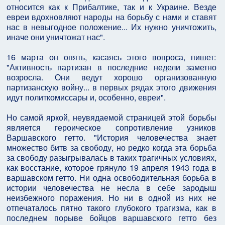
относится как к Прибалтике, так и к Украине. Везде
евреи вдохновляют народы на борьбу с нами и ставят
нас в невыгодное положение... Их нужно уничтожить,
иначе они уничтожат нас".
16 марта он опять, касаясь этого вопроса, пишет:
"Активность партизан в последние недели заметно
возросла. Они ведут хорошо организованную
партизанскую войну... в первых рядах этого движения
идут политкомиссары и, особенно, евреи".
Но самой яркой, неувядаемой страницей этой борьбы
является героическое сопротивление узников
Варшавского гетто. "История человечества знает
множество битв за свободу, но редко когда эта борьба
за свободу разыгрывалась в таких трагичных условиях,
как восстание, которое грянуло 19 апреля 1943 года в
варшавском гетто. Ни одна освободительная борьба в
истории человечества не несла в себе зародыш
неизбежного поражения. Но ни в одной из них не
отпечаталось пятно такого глубокого трагизма, как в
последнем порыве бойцов варшавского гетто без