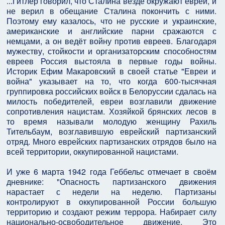
...Гитлер говорил, что Сталина везде окружают евреи, и
не верил в обещание Сталина покончить с ними.
Поэтому ему казалось, что не русские и украинские,
американские и английские парни сражаются с
немцами, а он ведёт войну против евреев. Благодаря
мужеству, стойкости и организаторским способностям
евреев Россия выстояла в первые годы войны.
Историк Ефим Макаровский в своей статье "Евреи и
война" указывает на то, что когда 600-тысячная
группировка российских войск в Белоруссии сдалась на
милость победителей, евреи возглавили движение
сопротивления нацистам. Хозяйкой брянских лесов в
то время называли молодую женщину Рахиль
Тительбаум, возглавившую еврейский партизанский
отряд. Много еврейских партизанских отрядов было на
всей территории, оккупированной нацистами.
И уже 6 марта 1942 года Геббельс отмечает в своём
дневнике: "Опасность партизанского движения
нарастает с недели на неделю. Партизаны
контролируют в оккупированной России большую
территорию и создают режим террора. Набирает силу
национально-освободительное движение. Это