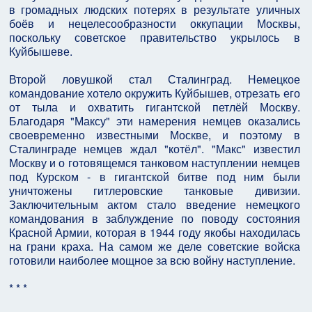
в громадных людских потерях в результате уличных
боёв и нецелесообразности оккупации Москвы,
поскольку советское правительство укрылось в
Куйбышеве.
Второй ловушкой стал Сталинград. Немецкое
командование хотело окружить Куйбышев, отрезать его
от тыла и охватить гигантской петлёй Москву.
Благодаря "Максу" эти намерения немцев оказались
своевременно известными Москве, и поэтому в
Сталинграде немцев ждал "котёл". "Макс" известил
Москву и о готовящемся танковом наступлении немцев
под Курском - в гигантской битве под ним были
уничтожены гитлеровские танковые дивизии.
Заключительным актом стало введение немецкого
командования в заблуждение по поводу состояния
Красной Армии, которая в 1944 году якобы находилась
на грани краха. На самом же деле советские войска
готовили наиболее мощное за всю войну наступление.
* * *