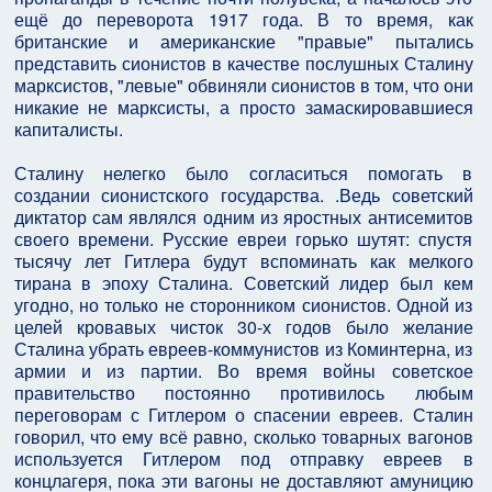
ещё до переворота 1917 года. В то время, как
британские и американские "правые" пытались
представить сионистов в качестве послушных Сталину
марксистов, "левые" обвиняли сионистов в том, что они
никакие не марксисты, а просто замаскировавшиеся
капиталисты.
Сталину нелегко было согласиться помогать в
создании сионистского государства. .Ведь советский
диктатор сам являлся одним из яростных антисемитов
своего времени. Русские евреи горько шутят: спустя
тысячу лет Гитлера будут вспоминать как мелкого
тирана в эпоху Сталина. Советский лидер был кем
угодно, но только не сторонником сионистов. Одной из
целей кровавых чисток 30-х годов было желание
Сталина убрать евреев-коммунистов из Коминтерна, из
армии и из партии. Во время войны советское
правительство постоянно противилось любым
переговорам с Гитлером о спасении евреев. Сталин
говорил, что ему всё равно, сколько товарных вагонов
используется Гитлером под отправку евреев в
концлагеря, пока эти вагоны не доставляют амуницию