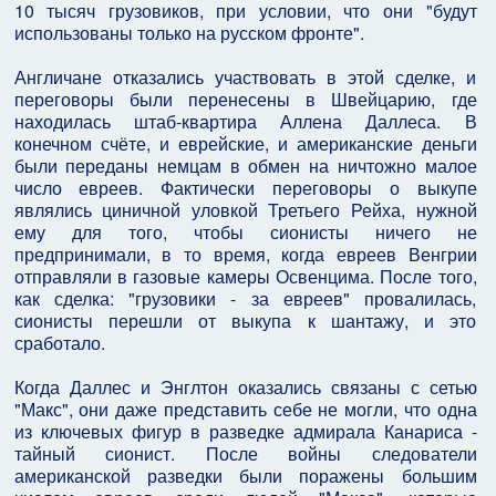
10 тысяч грузовиков, при условии, что они "будут
использованы только на русском фронте".
Англичане отказались участвовать в этой сделке, и
переговоры были перенесены в Швейцарию, где
находилась штаб-квартира Аллена Даллеса. В
конечном счёте, и еврейские, и американские деньги
были переданы немцам в обмен на ничтожно малое
число евреев. Фактически переговоры о выкупе
являлись циничной уловкой Третьего Рейха, нужной
ему для того, чтобы сионисты ничего не
предпринимали, в то время, когда евреев Венгрии
отправляли в газовые камеры Освенцима. После того,
как сделка: "грузовики - за евреев" провалилась,
сионисты перешли от выкупа к шантажу, и это
сработало.
Когда Даллес и Энглтон оказались связаны с сетью
"Макс", они даже представить себе не могли, что одна
из ключевых фигур в разведке адмирала Канариса -
тайный сионист. После войны следователи
американской разведки были поражены большим