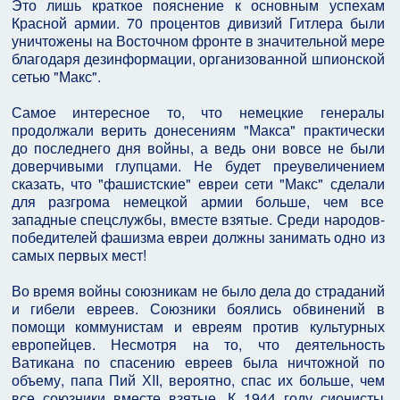
Это лишь краткое пояснение к основным успехам
Красной армии. 70 процентов дивизий Гитлера были
уничтожены на Восточном фронте в значительной мере
благодаря дезинформации, организованной шпионской
сетью "Макс".
Самое интересное то, что немецкие генералы
продолжали верить донесениям "Макса" практически
до последнего дня войны, а ведь они вовсе не были
доверчивыми глупцами. Не будет преувеличением
сказать, что "фашистские" евреи сети "Макс" сделали
для разгрома немецкой армии больше, чем все
западные спецслужбы, вместе взятые. Среди народов-
победителей фашизма евреи должны занимать одно из
самых первых мест!
Во время войны союзникам не было дела до страданий
и гибели евреев. Союзники боялись обвинений в
помощи коммунистам и евреям против культурных
европейцев. Несмотря на то, что деятельность
Ватикана по спасению евреев была ничтожной по
объему, папа Пий ХII, вероятно, спас их больше, чем
все союзники вместе взятые. К 1944 году сионисты