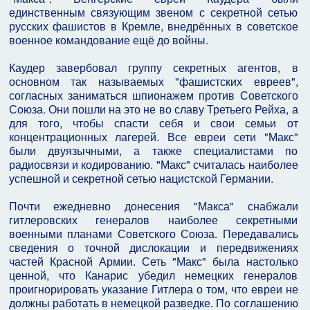
единственным связующим звеном с секретной сетью
русских фашистов в Кремле, внедрённых в советское
военное командование ещё до войны.
Каудер завербовал группу секретных агентов, в
основном так называемых "фашистских евреев",
согласных заниматься шпионажем против Советского
Союза. Они пошли на это не во славу Третьего Рейха, а
для того, чтобы спасти себя и свои семьи от
концентрационных лагерей. Все евреи сети "Макс"
были двуязычными, а также специалистами по
радиосвязи и кодированию. "Макс" считалась наиболее
успешной и секретной сетью нацистской Германии.
Почти ежедневно донесения "Макса" снабжали
гитлеровских генералов наиболее секретными
военными планами Советского Союза. Передавались
сведения о точной дислокации и передвижениях
частей Красной Армии. Сеть "Макс" была настолько
ценной, что Канарис убедил немецких генералов
проигнорировать указание Гитлера о том, что евреи не
должны работать в немецкой разведке. По соглашению