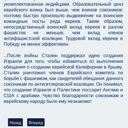
укомплектованная индийцами. Образовательный ценз
еврейского воина был выше, чем воинов союзников:
поэтому быстро произошло выдвижение на воинские
командные посты ряда евреев. Таким образом,
непосредственный воинский вклад евреев в разгом
фашистов не меньше, чем вклад членов
антифашистской коалиции. Трудовой вклад евреев в
Победу не менее эффективен.
...После войны Сталин поддержал идею создания
Израиля для того, чтобы избавиться от выполнения
обещания о создании еврейской Калифорнии в Крыму.
Сталин уничтожил членов Еврейского комитета по
борьбе с фашизмом, как свидетелей обещания данного
союзникам по антигитлеровской коалиции. Он понимал,
что создание Израиля в Палестине поссорит Англию и
США с арабами. Чувство благодарности союзникам и
еврейскому народу было ему незнакомо!
Предыдущий: Откуда пошла быть "А-Тиква" - гимн государств
Следующий: Дерзость евреев: Переговоры с корол
Назад
Вперед