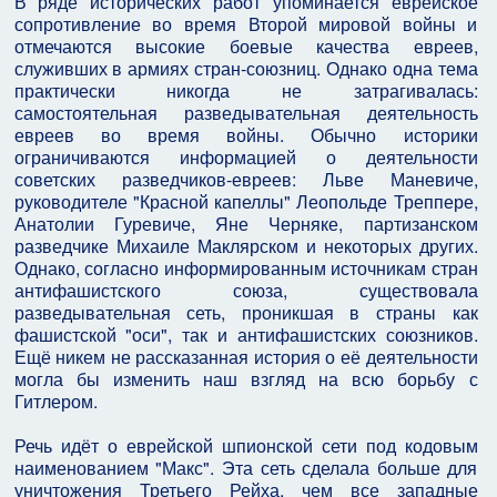
В ряде исторических работ упоминается еврейское
сопротивление во время Второй мировой войны и
отмечаются высокие боевые качества евреев,
служивших в армиях стран-союзниц. Однако одна тема
практически никогда не затрагивалась:
самостоятельная разведывательная деятельность
евреев во время войны. Обычно историки
ограничиваются информацией о деятельности
советских разведчиков-евреев: Льве Маневиче,
руководителе "Красной капеллы" Леопольде Треппере,
Анатолии Гуревиче, Яне Черняке, партизанском
разведчике Михаиле Маклярском и некоторых других.
Однако, согласно информированным источникам стран
антифашистского союза, существовала
разведывательная сеть, проникшая в страны как
фашистской "оси", так и антифашистских союзников.
Ещё никем не рассказанная история о её деятельности
могла бы изменить наш взгляд на всю борьбу с
Гитлером.
Речь идёт о еврейской шпионской сети под кодовым
наименованием "Макс". Эта сеть сделала больше для
уничтожения Третьего Рейха, чем все западные