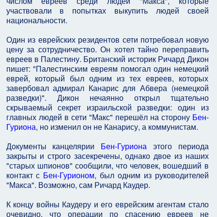
числом евреев среди людей "Макса", которые
участвовали в попытках выкупить людей своей
национальности.
Один из еврейских резидентов сети потребовал новую
цену за сотрудничество. Он хотел тайно переправить
евреев в Палестину. Британский историк Ричард Дикон
пишет: "Палестинским евреям помогал один немецкий
еврей, который был одним из тех евреев, которых
завербовал адмирал Канарис для Абвера (немецкой
разведки)". Дикон нечаянно открыл тщательно
скрываемый секрет израильской разведки: один из
главных людей в сети "Макс" перешёл на сторону
Бен-
Гуриона
, но изменил он не Канарису, а коммунистам.
Документы канцелярии
Бен-Гуриона
этого периода
закрыты и строго засекречены, однако двое из наших
"старых шпионов" сообщили, что человек, вошедший в
контакт с
Бен-Гурионом
, был одним из руководителей
"Макса". Возможно, сам Ричард Каудер.
К концу войны Каудеру и его еврейским агентам стало
очевидно, что операции по спасению евреев не