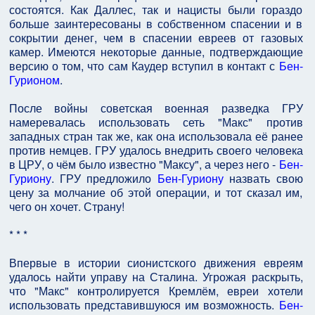
состоятся. Как Даллес, так и нацисты были гораздо
больше заинтересованы в собственном спасении и в
сокрытии денег, чем в спасении евреев от газовых
камер. Имеются некоторые данные, подтверждающие
версию о том, что сам Каудер вступил в контакт с
Бен-
Гурионом
.
После войны советская военная разведка ГРУ
намеревалась использовать сеть "Макс" против
западных стран так же, как она использовала её ранее
против немцев. ГРУ удалось внедрить своего человека
в ЦРУ, о чём было известно "Максу", а через него -
Бен-
Гуриону
. ГРУ предложило
Бен-Гуриону
назвать свою
цену за молчание об этой операции, и тот сказал им,
чего он хочет. Страну!
* * *
Впервые в истории сионистского движения евреям
удалось найти управу на Сталина. Угрожая раскрыть,
что "Макс" контролируется Кремлём, евреи хотели
использовать представившуюся им возможность.
Бен-