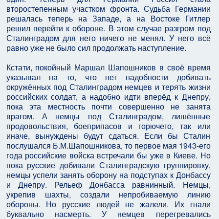
второстепенным участком фронта. Судьба Германии
решалась теперь на Западе, а на Востоке Гитлер
решил перейти к обороне. В этом случае разгром под
Сталинградом для него ничего не менял. У него всё
равно уже не было сил продолжать наступление.
Кстати, покойный Маршал Шапошников в своё время
указывал на то, что нет надобности добивать
окружённых под Сталинградом немцев и терять жизни
российских солдат, а надобно идти вперёд к Днепру,
пока эта местность почти совершенно не занята
врагом. А немцы под Сталинградом, лишённые
продовольствия, боеприпасов и горючего, так или
иначе, вынуждены будут сдаться. Если бы Сталин
послушался Б.М.Шапошникова, то первое мая 1943-его
года российские войска встречали бы уже в Киеве. Но
пока русские добивали Сталинградскую группировку,
немцы успели занять оборону на подступах к Донбассу
и Днепру. Рельеф Донбасса равнинный. Немцы,
укрепив шахты, создали непробиваемую линию
обороны. Но русские людей не жалели. Их гнали
буквально насмерть. У немцев перегревались