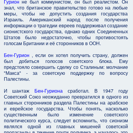
Гурион
не был коммунистом, он был реалистом. Он
знал, что британское правительство готово на любые
меры, чтобы не допустить создания государства
Израиль. Американский народ после получения
информации о трагедии евреев поддерживал создание
сионистского государства, однако одних Соединенных
Штатов было недостаточно, чтобы противостоять
голосам Британии и её сторонников в ООН.
Бен-Гурион
, если он хотел получить страну, должен
был добиться голосов советского блока. Ему
предстояло совершить сделку со Сталиным: молчание
"Макса" - за советскую поддержку по вопросу
Палестины.
И шантаж
Бен-Гуриона
сработал. В 1947 году
Советский Союз неожиданно превратился в одного из
главных сторонников раздела Палестины на арабское
и еврейское государства. Чтобы понять, насколько
существенным было изменение советского
политического курса, следует вспомнить, что сионизм
являлся одной из главных мишеней советской
пропаганды в течение почти полувека, а началось это