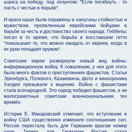
шанса на победу, под лозунгом: "Если погибнуть - то
пасть с честью в борьбе".
И враги наши были поражены и напуганы стойкостью и
мужеством, проявленным еврейскими бойцами в
борьбе за честь и достоинство своего народа. Геббельс
писал в то время, что борьба в восставшем гетто
"показывает то, что можно ожидать от евреев, когда в
их руки попадает оружие".
Советские евреи развернули новый вид войны:
информационную войну. К сожалению, у них для этого
было много фактов о преступлениях фашистов. Статьи
Эренбурга, Полевого, Казакевича, фото и кинохроника
Халдея призывали к мщению. Война с фашистами
стала всенародной. Это народ победил фашистов, а не
малограмотные советские военноначальники тех
времён.
Историк Е. Макаровский отмечает, что вступление в
войну США существенно изменило соотношение сил.
Россия перестала быть для Германии врагом номер
один. Теперь для Германии Россия стала