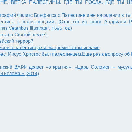
 МНЕ, ВЕТКА ПАЛЕСТИНЫ, ГДЕ ТЫ РОСЛА, ГДЕ ТЫ ЦВЕ
графий Феликс Бонфилса о Палестине и ее населении в 19 
естина с палестинцами. (Отрывки из книги Аадриани 
s Veteribus Illustrata", 1695 год)
ны на Святой земле).
ейский террор?
ори о палестинцах и экстремистском исламе
бас: Иисус Христос был палестинцем.Еще раз к вопросу об 
анский ВАКФ делает «открытия»: «Царь Соломон – мусул
и ислама!» (2014)
ОПРОС: «ГДЕ ВАШИ ЕВРЕИ?»