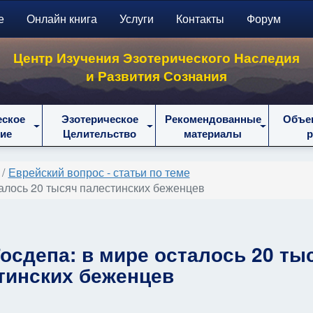
е
Онлайн книга
Услуги
Контакты
Форум
Центр Изучения Эзотерического Наследия
и Развития Сознания
еское
Эзотерическое
Рекомендованные
Объе
ие
Целительство
материалы
Еврейский вопрос - статьи по теме
талось 20 тысяч палестинских беженцев
осдепа: в мире осталось 20 ты
тинских беженцев