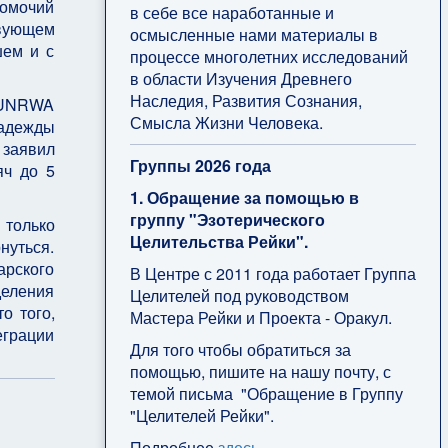
номочий
в себе все наработанные и
твующем
осмысленные нами материалы в
шем и с
процессе многолетних исследований
в области Изучения Древнего
Наследия, Развития Сознания,
и UNRWA
Смысла Жизни Человека.
адежды
 заявил
Группы 2026 года
яч до 5
1. Обращение за помощью в
группу "Эзотерического
 только
Целительства Рейки".
нуться.
рского
В Центре с 2011 года работает Группа
деления
Целителей под руководством
о того,
Мастера Рейки и Проекта - Оракул.
еграции
Для того чтобы обратиться за
помощью, пишите на нашу почту, с
темой письма "Обращение в Группу
"Целителей Рейки".
Подробнее
здесь
.