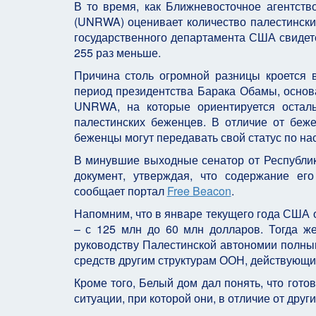
В то время, как Ближневосточное агентст
(UNRWA) оценивает количество палестинских
государственного департамента США свидетел
255 раз меньше.
Причина столь огромной разницы кроется в
период президентства Барака Обамы, основ
UNRWA, на которые ориентируется осталь
палестинских беженцев. В отличие от беже
беженцы могут передавать свой статус по на
В минувшие выходные сенатор от Республика
документ, утверждая, что содержание ег
сообщает портал
Free Beacon
.
Напомним, что в январе текущего года СШ
– с 125 млн до 60 млн долларов. Тогда 
руководству Палестинской автономии полн
средств другим структурам ООН, действующим
Кроме того, Белый дом дал понять, что гото
ситуации, при которой они, в отличие от дру