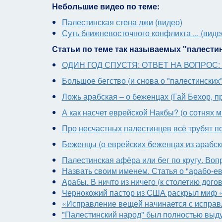
Небольшие видео по теме:
Палестинская стена лжи (видео)
Суть ближневосточного конфликта ... (виде
Статьи по теме так называемых "палести
ОДИН ГОД СПУСТЯ: ОТВЕТ НА ВОПРОС:
Большое бегство (и снова о "палестинских
Ложь арабская – о беженцах (Гай Бехор, 
А как насчет еврейской Накбы? (о сотнях 
Про несчастных палестинцев всё трубят по 
Беженцы (о еврейских беженцах из арабск
Палестинская афёра или бег по кругу. Воп
Назвать своим именем. Статья о "арабо-е
Арабы. В ничто из ничего (к столетию дог
Чернокожий пастор из США раскрыл миф 
«Исправление вещей начинается с исправле
"Палестинский народ" был полностью выд