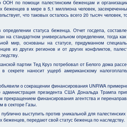
во ООН по помощи палестинским беженцам и организаци
 беженцев в мире в 5,1 миллиона человек, засекреченны
ьствует, что таковых осталось всего 20 тысяч человек, то
 определении статуса беженца. Отчет госдепа, составл
ан на стандартном универсальном определении, тогда ка
ной мир, основаны на статусе, придуманном специал
нцев из других регионов и от других конфликтов, палес
следству.
нской партии Тед Круз потребовал от Белого дома рассе
о в секрете наносит ущерб американскому налогоплате
А объявили о сокращении финансирования UNRWA примерн
же администрация президента США Дональда Трампа при
ым прекращением финансирования агентства и перенапра
 в секторе Газы.
в публично выступить против уникальной для палестинских
гих беженцев, передают свой статус беженца по наследству.