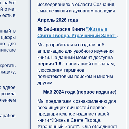
и работ
исследованиях в области Сознания,
й отчет
смысле жизни и духовном наследии.
 есть в
Апрель 2026 года
📚 Веб-версия Книги
"Жизнь в
енный в
Свете Творца. Утраченный Завет"
.
к цифры
ьно для
Мы разработали и создали веб-
тинские
аппликацию для удобного изучения
книги. На данный момент доступна
версия 1.8
с навигацией по главам,
кретить
глоссарием терминов,
льщику,
полнотекстовым поиском и многим
другим.
о вдвое
Май 2024 года (первое издание)
грозила
влением
Мы предлагаем к ознакомлению для
всех ищущих личностей первое
предварительное издание нашей
 арабов
книги "Жизнь в Свете Творца.
Утраченный Завет". Она объединяет