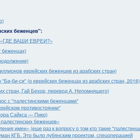
о)
нских беженцев":
 «ГДЕ ВАШИ ЕВРЕИ?»
" беженцах)
продолжение)
миллионов еврейских беженцев из арабских стран)
"Би-би-си" (о еврейских беженцах из арабских стран, 2018)
их стран, Гай Бехор, перевод А. Непомнящего)
рос с "палестинскими беженцами"
врейском противостоянии"
овора Сайкса — Пико)
«палестинских беженцев»
ния имен» (еще раз к вопросу о том кто такие "палестинц
уман КГБ. Это было лубянским проектом, спецоперацией