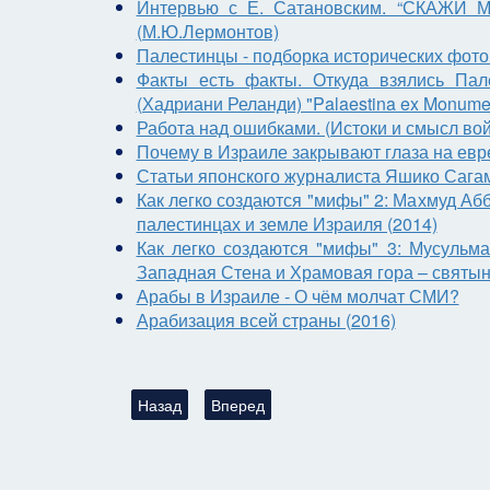
Интервью с Е. Сатановским. “СКАЖИ
(М.Ю.Лермонтов)
Палестинцы - подборка исторических фото
Факты есть факты. Откуда взялись Пал
(Хадриани Реланди) "Palaestina ex Monumenti
Работа над ошибками. (Истоки и смысл вой
Почему в Израиле закрывают глаза на евр
Статьи японского журналиста Яшико Сагам
Как легко создаются "мифы" 2: Махмуд Аб
палестинцах и земле Израиля (2014)
Как легко создаются "мифы" 3: Мусульм
Западная Стена и Храмовая гора – святын
Арабы в Израиле - О чём молчат СМИ?
Арабизация всей страны (2016)
Предыдущий: ОДИН ГОД СПУСТЯ: ОТВЕТ НА В
Следующий: Политика Иисуса
Назад
Вперед