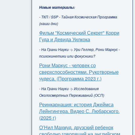
Новые материалы:
- ТКП / SSP - Тайная Космическая Программа
(наши дни)
Фильм "Космический Секрет" Корри
Гуда и Девида Уилкока
- На Грани Науки -> Ури Геллер, Рони Маркус -
психокинетики или фокусники?
Рони Маркус - человек со
сверхспособностями. Рукотворные
чудеса. (Программа 2023 г.)
- На Грани Науки -> Исследования
Околосмертных Переживаний (ОСП)
Реинкарнация: история Джеймса
Лейнгингера. Видео С. Любарского.
(2025 г)
О’Нил Махмуд, друзский ребенок
свободно говорящий на английском,