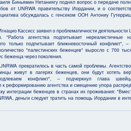
раиля Биньямин Нетаниягу поднял вопрос о передаче пол
рабов от UNRWA правительству Иордании, и о соответс
ициатива обсуждалась с генсеком ООН Антониу Гутерри
Игнацио Кассисс заявил о проблематичности деятельност
. "Работа агентства подпитывает нереалистичные н
что только подпитывает ближневосточный конфликт", –
количество "палестинских беженцев" выросло с 700 тыс
с беженца через поколения.
 UNRWA превратилось в часть самой проблемы. Агентство
инцы живут в лагерях беженцев, они будут хотеть вер
леваем конфликт", – подчеркнул глава швейца
л к реформированию агентства и смещению упора распре
у интеграции беженцев в странах их проживания: "Вмест
RWA, деньги следует тратить на помощь Иордании в инт