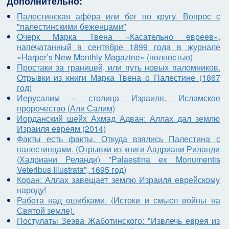
Дополнительно:
Палестинская афёра или бег по кругу. Вопрос с
"палестинскими беженцами"
Очерк Марка Твена «Касательно евреев»,
напечатанный в сентябре 1899 года в журнале
«Harper’s New Monthly Magazine» (полностью)
Простаки за границей, или путь новых паломников.
Отрывки из книги Марка Твена о Палестине (1867
год)
Иерусалим – столица Израиля. Исламское
пророчество (Али Салим)
Иорданский шейх Ахмад Адван: Аллах дал землю
Израиля евреям (2014)
Факты есть факты. Откуда взялись Палестина с
палестинцами. (Отрывки из книги Аадриани Риланди
(Хадриани Реланди) "Palaestina ex Monumentis
Veteribus Illustrata", 1695 год)
Коран: Аллах завещает землю Израиля еврейскому
народу!
Работа над ошибками. (Истоки и смысл войны на
Святой земле).
Постулаты Зеэва Жаботинского: "Извлечь еврея из