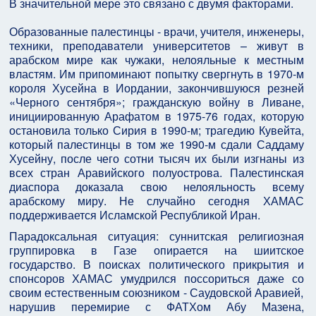
В значительной мере это связано с двумя факторами.
Образованные палестинцы - врачи, учителя, инженеры,
техники, преподаватели университетов – живут в
арабском мире как чужаки, нелояльные к местным
властям. Им припоминают попытку свергнуть в 1970-м
короля Хусейна в Иордании, закончившуюся резней
«Черного сентября»; гражданскую войну в Ливане,
инициированную Арафатом в 1975-76 годах, которую
остановила только Сирия в 1990-м; трагедию Кувейта,
который палестинцы в том же 1990-м сдали Саддаму
Хусейну, после чего сотни тысяч их были изгнаны из
всех стран Аравийского полуострова. Палестинская
диаспора доказала свою нелояльность всему
арабскому миру. Не случайно сегодня ХАМАС
поддерживается Исламской Республикой Иран.
Парадоксальная ситуация: суннитская религиозная
группировка в Газе опирается на шиитское
государство. В поисках политического прикрытия и
спонсоров ХАМАС умудрился поссориться даже со
своим естественным союзником - Саудовской Аравией,
нарушив перемирие с ФАТХом Абу Мазена,