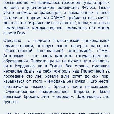
большинство же занималось грабежом гуманитарных
конвоев и уничтожением активистов ФАТХа. Было
убито множество фатховцев, а захваченных в плен
пытали, в то время как ХАМАС трубил на весь мир о
жестокостях “израильских оккупантов”, о том, что только
немедленное международное вмешательство может
спасти Газу.
Отдельно - о бюджете Палестинской национальной
администрации, которую часто неверно называют
«Палестинской национальной автономией» (ПНА).
Автономия - это часть какого-то государственного
образования. Палестинцы же не входят ни в Израиль,
ни в Иорданию, ни в Египет. Все страны, имевшие
несчастье брать на себя контроль над Палестиной за
последние сто лет, хотели (или хотят до сих пор)
избавиться от этого «чемодана без ручки». Его нести
чрезвычайно тяжело, а бросить почти невозможно.
«Одностороннее размежевание» Шарона и было
попыткой бросить этот «чемодан». Закончилось это
грустно.