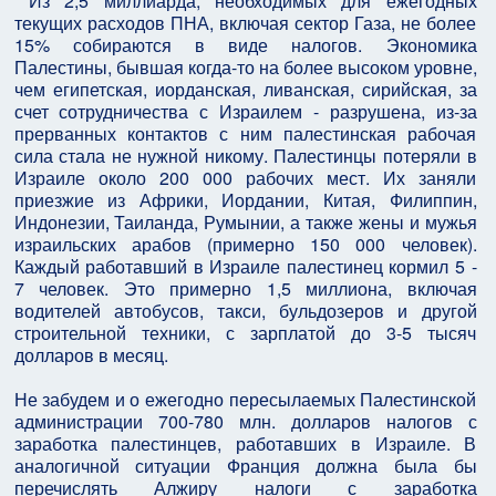
Из 2,5 миллиарда, необходимых для ежегодных
текущих расходов ПНА, включая сектор Газа, не более
15% собираются в виде налогов. Экономика
Палестины, бывшая когда-то на более высоком уровне,
чем египетская, иорданская, ливанская, сирийская, за
счет сотрудничества с Израилем - разрушена, из-за
прерванных контактов с ним палестинская рабочая
сила стала не нужной никому. Палестинцы потеряли в
Израиле около 200 000 рабочих мест. Их заняли
приезжие из Африки, Иордании, Китая, Филиппин,
Индонезии, Таиланда, Румынии, а также жены и мужья
израильских арабов (примерно 150 000 человек).
Каждый работавший в Израиле палестинец кормил 5 -
7 человек. Это примерно 1,5 миллиона, включая
водителей автобусов, такси, бульдозеров и другой
строительной техники, с зарплатой до 3-5 тысяч
долларов в месяц.
Не забудем и о ежегодно пересылаемых Палестинской
администрации 700-780 млн. долларов налогов с
заработка палестинцев, работавших в Израиле. В
аналогичной ситуации Франция должна была бы
перечислять Алжиру налоги с заработка