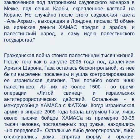
заключенное под патронажем саудовского монарха в
Мекке, под сенью Каабы, скрепленное клятвой на
Коране. Не случайно после этого саудовская газета
«Аль Ахрам», выходящая в Лондоне, писала: “В обмен
на иранские деньги ХАМАС предал и арабов, и
палестинский народ, и саму идею палестинского
государства.”
Гражданская война стоила палестинцам тысяч жизней.
После того как в августе 2005 года под давлением
Ариэля Шарона, Газа осталась бесконтрольной, из нее
были выселены поселенцы и ушла контролировавшая
ее израильская дивизия. Там погибло около 9000
палестинцев. Из них не более 1500 - во время
операции «Литой свинец» и израильских
антитеррористических действий. Остальные - в
междоусобице ХАМАСа с ФАТХом. Когда израильская
армия в январе 2009 года брала штурмом Газу, лишь
около тысячи бойцов ХАМАСа из примерно 33-35
тысяч человек, поставленных под ружье, находились
«на передовой». Остальные либо дезертировали, либо
отсиживались дома, спрятав форму и оружие,