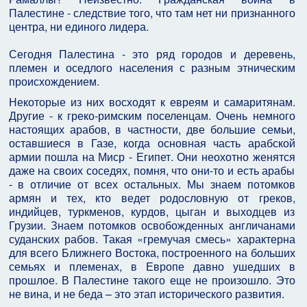
Палестине - следствие того, что там нет ни признанного
центра, ни единого лидера.
Сегодня Палестина - это ряд городов и деревень,
племен и оседлого населения с разным этническим
происхождением.
Некоторые из них восходят к евреям и самаритянам.
Другие - к греко-римским поселенцам. Очень немного
настоящих арабов, в частности, две большие семьи,
оставшиеся в Газе, когда основная часть арабской
армии пошла на Миср - Египет. Они неохотно женятся
даже на своих соседях, помня, что они-то и есть арабы
- в отличие от всех остальных. Мы знаем потомков
армян и тех, кто ведет родословную от греков,
индийцев, туркменов, курдов, цыган и выходцев из
Грузии. Знаем потомков освобожденных англичанами
суданских рабов. Такая «гремучая смесь» характерна
для всего Ближнего Востока, построенного на больших
семьях и племенах, в Европе давно ушедших в
прошлое. В Палестине такого еще не произошло. Это
не вина, и не беда – это этап исторического развития.