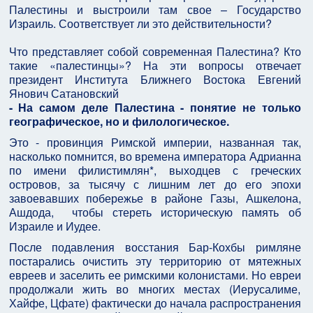
Палестины и выстроили там свое – Государство
Израиль. Соответствует ли это действительности?
Что представляет собой современная Палестина? Кто
такие «палестинцы»? На эти вопросы отвечает
президент Института Ближнего Востока Евгений
Янович Сатановский
- На самом деле Палестина - понятие не только
географическое, но и филологическое.
Это - провинция Римской империи, названная так,
насколько помнится, во времена императора Адрианна
по имени филистимлян*, выходцев с греческих
островов, за тысячу с лишним лет до его эпохи
завоевавших побережье в районе Газы, Ашкелона,
Ашдода, чтобы стереть историческую память об
Израиле и Иудее.
После подавления восстания Бар-Кохбы римляне
постарались очистить эту территорию от мятежных
евреев и заселить ее римскими колонистами. Но евреи
продолжали жить во многих местах (Иерусалиме,
Хайфе, Цфате) фактически до начала распространения