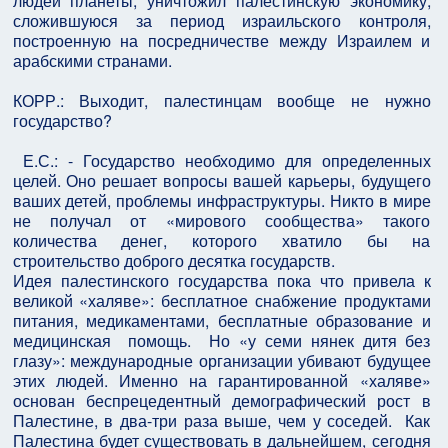
людей планеты, уничтожил палестинскую экономику,
сложившуюся за период израильского контроля,
построенную на посредничестве между Израилем и
арабскими странами.
КОРР.: Выходит, палестинцам вообще не нужно
государство?
Е.С.: - Государство необходимо для определенных
целей. Оно решает вопросы вашей карьеры, будущего
ваших детей, проблемы инфраструктуры. Никто в мире
не получал от «мирового сообщества» такого
количества денег, которого хватило бы на
строительство доброго десятка государств.
Идея палестинского государства пока что привела к
великой «халяве»: бесплатное снабжение продуктами
питания, медикаментами, бесплатные образование и
медицинская помощь. Но «у семи нянек дитя без
глазу»: международные организации убивают будущее
этих людей. Именно на гарантированной «халяве»
основан беспрецедентный демографический рост в
Палестине, в два-три раза выше, чем у соседей. Как
Палестина будет существовать в дальнейшем, сегодня