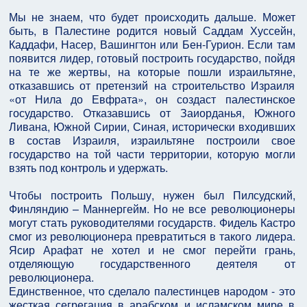
Мы не знаем, что будет происходить дальше. Может
быть, в Палестине родится новый Саддам Хуссейн,
Каддафи, Насер, Вашингтон или Бен-Гурион. Если там
появится лидер, готовый построить государство, пойдя
на те же жертвы, на которые пошли израильтяне,
отказавшись от претензий на строительство Израиля
«от Нила до Евфрата», он создаст палестинское
государство. Отказавшись от Заиорданья, Южного
Ливана, Южной Сирии, Синая, исторически входивших
в состав Израиля, израильтяне построили свое
государство на той части территории, которую могли
взять под контроль и удержать.
Чтобы построить Польшу, нужен был Пилсудский,
Финляндию – Маннергейм. Но не все революционеры
могут стать руководителями государств. Фидель Кастро
смог из революционера превратиться в такого лидера.
Ясир Арафат не хотел и не смог перейти грань,
отделяющую государственного деятеля от
революционера.
Единственное, что сделало палестинцев народом - это
жесткая сегрегация в арабском и исламском мире в