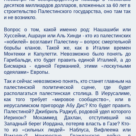
десятков миллиардов долларов, вложенных за 60 лет в
строительство Палестинского государства, оно там так
и не возникло.
Вопрос о том, какой именно род: Нашашиби или
Хуссейни, Ашрауи или Аль Хинди - кто из палестинских
«нобилей» возглавит Палестину – вопрос смертельной
борьбы кланов. Такой же, как в Италии времен
Монтекки и Капулетти. Невозможно было понять до
Гарибальди, кто будет править единой Италией, а до
Бисмарка - единой Германией, этими «лоскутными
одеялами» Европы.
Так и сейчас невозможно понять, кто станет главным на
палестинской политической сцене, где будет
располагаться палестинская столица. В Иерусалиме,
как того требует «мировое сообщество», или в
иерусалимском пригороде Абу Дис? Кто будет править
Палестиной? Джибриль Раджуб, родовой удел которого
Иерихон? Мохаммед Дахлан, отступивший на
Западный берег Иордана, потеряв власть в Газе? Кто-
то из «сильных людей» Наблуса, Вифлеема или
Рамаллы? Неизвестно. Гражданская война в