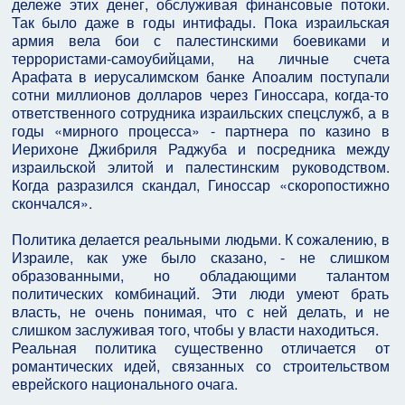
дележе этих денег, обслуживая финансовые потоки.
Так было даже в годы интифады. Пока израильская
армия вела бои с палестинскими боевиками и
террористами-самоубийцами, на личные счета
Арафата в иерусалимском банке Апоалим поступали
сотни миллионов долларов через Гиноссара, когда-то
ответственного сотрудника израильских спецслужб, а в
годы «мирного процесса» - партнера по казино в
Иерихоне Джибриля Раджуба и посредника между
израильской элитой и палестинским руководством.
Когда разразился скандал, Гиноссар «скоропостижно
скончался».
Политика делается реальными людьми. К сожалению, в
Израиле, как уже было сказано, - не слишком
образованными, но обладающими талантом
политических комбинаций. Эти люди умеют брать
власть, не очень понимая, что с ней делать, и не
слишком заслуживая того, чтобы у власти находиться.
Реальная политика существенно отличается от
романтических идей, связанных со строительством
еврейского национального очага.