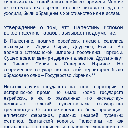
сионизма и массовой алии новейшего времени. Многие
из потомков тех евреев, которые никогда оттуда не
уходили, были обращены в христианство или в ислам.
Утверждение о том, что Палестину испокон
веков населяют арабы, вызывает недоумение.
В Палестине, помимо еврейских племен, селились
выходцы из Индии, Сирии, Двуречья, Египта. Во
времена Оттоманской империи поселились черкесы.
Существовали две-три деревни алавитов. Друзы живут
в Ливане, Сирии и Северном Израиле. Но
современное государство на этой территории было
образовано одно – Государство Израиль.**
Никаких других государств на этой территории в
историческое время не было, кроме государств
еврейских, а на их развалинах «по наследству»
несколько столетий существовали государства
крестоносцев. Остальное время это была провинция:
египетских фараонов, римских цезарей, турецких
султанов, британской короны. Палестины же как
государства со столицей и правящей династией не