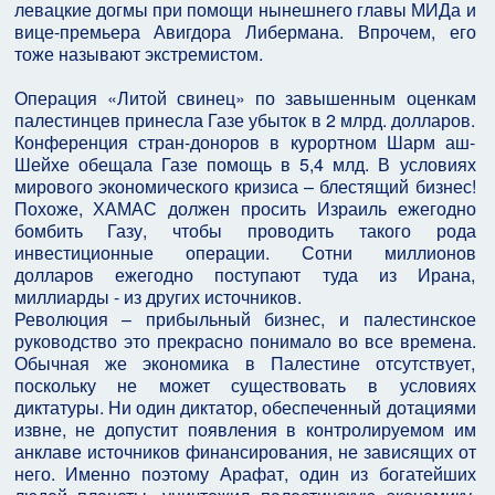
левацкие догмы при помощи нынешнего главы МИДа и
вице-премьера Авигдора Либермана. Впрочем, его
тоже называют экстремистом.
Операция «Литой свинец» по завышенным оценкам
палестинцев принесла Газе убыток в 2 млрд. долларов.
Конференция стран-доноров в курортном Шарм аш-
Шейхе обещала Газе помощь в 5,4 млд. В условиях
мирового экономического кризиса – блестящий бизнес!
Похоже, ХАМАС должен просить Израиль ежегодно
бомбить Газу, чтобы проводить такого рода
инвестиционные операции. Сотни миллионов
долларов ежегодно поступают туда из Ирана,
миллиарды - из других источников.
Революция – прибыльный бизнес, и палестинское
руководство это прекрасно понимало во все времена.
Обычная же экономика в Палестине отсутствует,
поскольку не может существовать в условиях
диктатуры. Ни один диктатор, обеспеченный дотациями
извне, не допустит появления в контролируемом им
анклаве источников финансирования, не зависящих от
него. Именно поэтому Арафат, один из богатейших