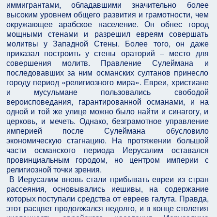
иммигрантами, обладавшими значительно более
высоким уровнем общего развития и грамотности, чем
окружающее арабское население. Он обнес город
мощными стенами и разрешил евреям совершать
молитвы у Западной Стены. Более того, он даже
приказал построить у стены ораторий – место для
совершения молитв. Правление Сулеймана и
последовавших за ним османских султанов принесло
городу период «религиозного мира». Евреи, христиане
и мусульмане пользовались свободой
вероисповедания, гарантированной османами, и на
одной и той же улице можно было найти и синагогу, и
церковь, и мечеть. Однако, безграмотное управление
империей после Сулеймана обусловило
экономическую стагнацию. На протяжении большой
части османского периода Иерусалим оставался
провинциальным городом, но центром империи с
религиозной точки зрения.
В Иерусалим вновь стали прибывать евреи из стран
рассеяния, основывались иешивы, на содержание
которых поступали средства от евреев галута. Правда,
этот расцвет продолжался недолго, и в конце столетия