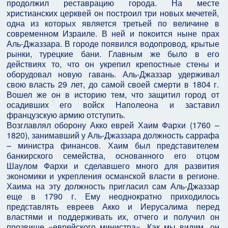
продолжил реставрацию города. На месте
христианских церквей он построил три новых мечетей,
одна из которых является третьей по величине в
современном Израиле. В ней и покоится ныне прах
Аль-Джаззара. В городе появился водопровод, крытые
рынки, турецкие бани. Главным же было в его
действиях то, что он укрепил крепостные стены и
оборудовал новую гавань. Аль-Джаззар удерживал
свою власть 29 лет, до самой своей смерти в 1804 г.
Вошел же он в историю тем, что защитил город от
осадивших его войск Наполеона и заставил
французскую армию отступить.
Возглавлял оборону Акко еврей Хаим Фархи (1760 –
1820), занимавший у Аль-Джаззара должность саррафа
– министра финансов. Хаим был представителем
банкирского семейства, основанного его отцом
Шаулом Фархи и сделавшего много для развития
экономики и укрепления османской власти в регионе.
Хаима на эту должность пригласил сам Аль-Джаззар
еще в 1790 г. Ему неоднократно приходилось
представлять евреев Акко и Иерусалима перед
властями и поддерживать их, отчего и получил он
прозвище «еврейского министра». Как мы видим, он