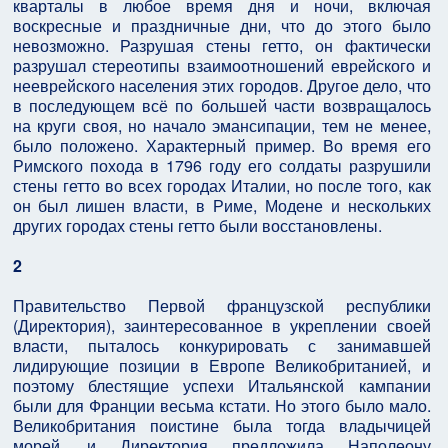
кварталы в любое время дня и ночи, включая
воскресные и праздничные дни, что до этого было
невозможно. Разрушая стены гетто, он фактически
разрушал стереотипы взаимоотношений еврейского и
нееврейского населения этих городов. Другое дело, что
в последующем всё по большей части возвращалось
на круги своя, но начало эмансипации, тем не менее,
было положено. Характерный пример. Во время его
Римского похода в 1796 году его солдаты разрушили
стены гетто во всех городах Италии, но после того, как
он был лишен власти, в Риме, Модене и нескольких
других городах стены гетто были восстановлены.
2
Правительство Первой французской республики
(Директория), заинтересованное в укреплении своей
власти, пыталось конкурировать с занимавшей
лидирующие позиции в Европе Великобританией, и
поэтому блестящие успехи Итальянской кампании
были для Франции весьма кстати. Но этого было мало.
Великобритания поистине была тогда владычицей
морей, и Директория предложила Наполеону