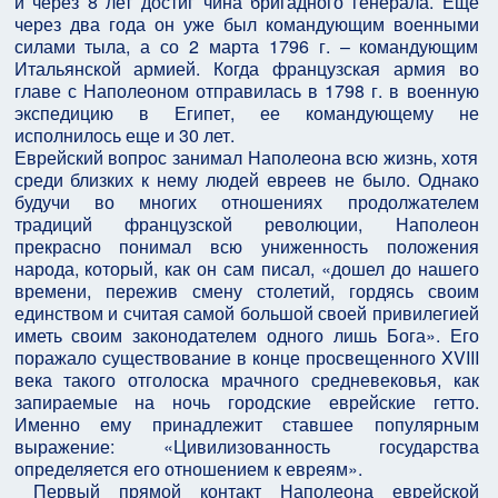
и через 8 лет достиг чина бригадного генерала. Еще
через два года он уже был командующим военными
силами тыла, а со 2 марта 1796 г. – командующим
Итальянской армией. Когда французская армия во
главе с Наполеоном отправилась в 1798 г. в военную
экспедицию в Египет, ее командующему не
исполнилось еще и 30 лет.
Еврейский вопрос занимал Наполеона всю жизнь, хотя
среди близких к нему людей евреев не было. Однако
будучи во многих отношениях продолжателем
традиций французской революции, Наполеон
прекрасно понимал всю униженность положения
народа, который, как он сам писал, «дошел до нашего
времени, пережив смену столетий, гордясь своим
единством и считая самой большой своей привилегией
иметь своим законодателем одного лишь Бога». Его
поражало существование в конце просвещенного XVIII
века такого отголоска мрачного средневековья, как
запираемые на ночь городские еврейские гетто.
Именно ему принадлежит ставшее популярным
выражение: «Цивилизованность государства
определяется его отношением к евреям».
Первый прямой контакт Наполеона еврейской