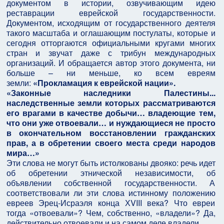
документом в истории, озвучивающим идею
реставрации еврейской государственности.
Документом, исходящим от государственного деятеля
такого масштаба и оглашающим постулаты, которые и
сегодня отторгаются официальными кругами многих
стран и звучат даже с трибун международных
организаций. И обращается автор этого документа, ни
больше – ни меньше, ко всем евреям
земли:
«Прокламация к еврейской нации».
«Законные наследники Палестины...
наследственные земли которых рассматриваются
его врагами в качестве добычи… владеющие тем,
что они уже отвоевали… и нуждающиеся не просто
в окончательном восстановлении гражданских
прав, а в обретении своего места среди народов
мира…»
Эти слова не могут быть истолкованы двояко: речь идет
об обретении этнической независимости, об
объявлении собственной государственности. А
соответствовали ли эти слова истинному положению
евреев Эрец-Исраэля конца ХVIII века? Что евреи
тогда «отвоевали»? Чем, собственно, «владели»? Да,
действительно отвоевали и на самом деле владели.