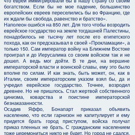
что евреи иммигрировали бы в нашу страну со своим
богатством. Если бы не мое падение, большинство
европейских евреев переселились бы во Францию, где
их ждали бы свобода, равенство и братство».
Наполеон ошибся на 850 лет. Для того чтобы возродить
еврейское государство на земле тогдашней Палестины,
понадобилось не тысячу лет после его египетского
похода, как он предсказывал в своей «Прокламации», а
только 150. Сам император войну на Ближнем Востоке
проиграл и до Иерусалима со своим войском так и не
дошел. А ведь мог дойти. В те дни, на вершине
императорской власти и воинской славы, ему это было
вполне по силам. И как знать, быть может, он, как в
Италии, своим императорским указом взял бы, да и
учредил еврейское государство. Точнее, возродил
древнее. Но не пришлось. Стал жертвой собственного
цинизма, коварства и поистине императорской
безнаказанности.
Осадив Яффо, Бонапарт приказал объявить
населению, что если гарнизон не капитулирует и ему
придется брать город приступом, войска получат
приказ пленных не брать. С гражданским населением
тоже церемониться никто не будет. Но город не сдался,