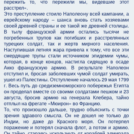
пережить то, что пережили мы, видевшие этот
расстрел».
Это преступление стоило Наполеону всей кампании, а
еврейскому народу – шанса вновь стать хозяевами
своей древней страны и ее такой же древней столицы.
В тылу французской армии остались тысячи не
погребенных трупов как погибших и расстрелянных
турецких солдат, так и жертв мирного населения.
Наступившая летняя жара привела к тому, что все эти
смердящие трупы стали источником эпидемии чумы,
которая, в конце концов, настигла сидящую в осаде
Акко французскую армию. В результате Наполеон
отступил и, бросая заболевших чумой солдат умирать,
ушел из Палестины. Отступление началось 29 мая 1799
г. Весь путь до средиземноморского побережья Египта
он проделал вместе со своими солдатами пешком и 23
августа, бросив армию на генерала Клебера, тайно
отплыл на фрегате «Мюирон» во Францию.
То, что произошло дальше, трудно объяснить с точки
зрения здравого смысла. Он не дошел не только до
Индии, но даже до Красного моря. Он потерпел
поражение и потерял сначала флот, а потом и армию.
Он тайно, стараясь ускользнуть от кораблей адмирала