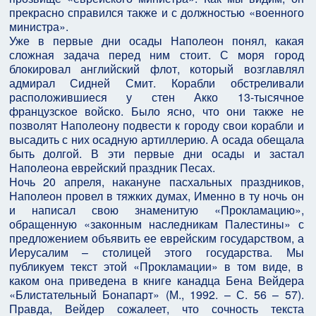
прекрасно справился также и с должностью «военного
министра».
Уже в первые дни осады Наполеон понял, какая
сложная задача перед ним стоит. С моря город
блокировал английский флот, который возглавлял
адмирал Сидней Смит. Корабли обстреливали
расположившиеся у стен Акко 13-тысячное
французское войско. Было ясно, что они также не
позволят Наполеону подвести к городу свои корабли и
высадить с них осадную артиллерию. А осада обещала
быть долгой. В эти первые дни осады и застал
Наполеона еврейский праздник Песах.
Ночь 20 апреля, накануне пасхальных праздников,
Наполеон провел в тяжких думах, Именно в ту ночь он
и написал свою знаменитую «Прокламацию»,
обращенную «законным наследникам Палестины» с
предложением объявить ее еврейским государством, а
Иерусалим – столицей этого государства. Мы
публикуем текст этой «Прокламации» в том виде, в
каком она приведена в книге канадца Бена Вейдера
«Блистательный Бонапарт» (М., 1992. – С. 56 – 57).
Правда, Вейдер сожалеет, что сочность текста