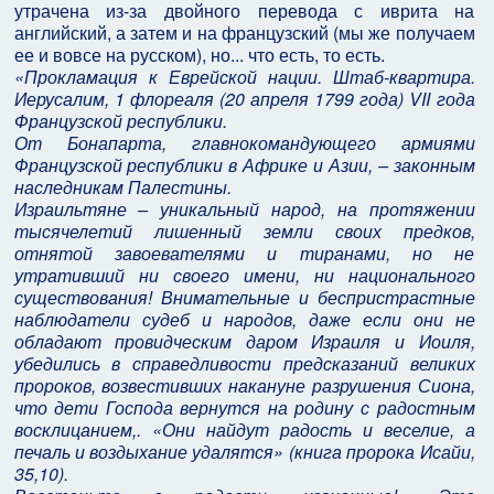
утрачена из-за двойного перевода с иврита на
английский, а затем и на французский (мы же получаем
ее и вовсе на русском), но... что есть, то есть.
«Прокламация к Еврейской нации. Штаб-квартира.
Иерусалим, 1 флореаля (20 апреля 1799 года) VII года
Французской республики.
От Бонапарта, главнокомандующего армиями
Французской республики в Африке и Азии, – законным
наследникам Палестины.
Израильтяне – уникальный народ, на протяжении
тысячелетий лишенный земли своих предков,
отнятой завоевателями и тиранами, но не
утративший ни своего имени, ни национального
существования! Внимательные и беспристрастные
наблюдатели судеб и народов, даже если они не
обладают провидческим даром Израиля и Иоиля,
убедились в справедливости предсказаний великих
пророков, возвестивших накануне разрушения Сиона,
что дети Господа вернутся на родину с радостным
восклицанием,. «Они найдут радость и веселие, а
печаль и воздыхание удалятся» (книга пророка Исайи,
35,10).