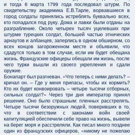
и тогда 6 марта 1799 года последовал штурм. По
свидетельству академика Е.В.Тарле, ворвавшиеся в
город солдаты принялись истреблять буквально всех,
кто попадался под руку. Дома и лавки были отданы на
разграбление. Около четырех тысяч уцелевших при
штурме турецких солдат, большей частью этнических
арнаутов и албанцев, заперлись в одном обширном, со
всех концов загороженном месте и объявили, что
сдадутся только в том случае, если им будет обещана
жизнь. Французские офицеры обещали им жизнь, после
чего турки вышли из своего укрепления и сдали
оружие.
Бонапарт был разгневан. «Что теперь с ними делать? –
кричал он. – Где у меня припасы, чтобы их кормить?
Кто их будет конвоировать – четыре тысячи отборных,
сильных солдат?» Через три дня император принял
решение. Оно было страшным: пленных расстрелять.
Четыре тысячи безоружных людей, поверивших в то,
что в соответствии с законами войн своей
капитуляцией обеспечили себе право на жизнь, вывели
на берег моря и расстреляли. Как писал много позднее
один из французских офицеров, «никому не пожелаю