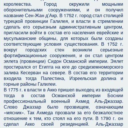
королевства. Город окружили мощными
оборонительными сооружениями, и он получил
название Сен-Жан д’Акр. В 1752 г. город стал столицей
турецкой провинции Галилея, и власти в стремлении
сделать его серьезным административным центром,
пригласили войти в состав его населения еврейские и
мусульманские общины, для которых были созданы
соответствующие условия существования. В 1752 г.
вокруг городских стен возникли серьезные
фортификационные сооружения, и он стал центром
эялета (провинции) Сидон Османской империи. Эялет
простирался от Египта на юге до средиземноморского
залива Кесерван на севере. В состав его территории
входила тогда Палестина, Изреельская долина и
горные районы Галилеи.
В 1775 г. к власти в Акко пришел выходец из входящей
тогда в состав Османской империи Боснии
профессиональный военный Ахмед Аль-Джаззар.
Слово Джаззар было прозвищем, означающим
«мясник». Так Ахмеда прозвали за его безжалостное
отношение к тем, кто стоял на его пути. В 1790 г. он
сделал Акко своей резиденцией. Аль-Джаззар