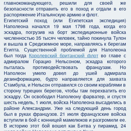
главнокомандующего, решили для своей же
безопасности отправить его в поход и отдали в его
распоряжение Итальянскую армию и флот.
Египетский поход (или Египетская экспедиция)
Наполеона начался 19 мая 1798 года, когда его
эскадра, погрузив на борт экспедиционные войска
численностью 35 тысяч человек, тайно покинула Тулон
и вышла в Средиземное море, направляясь к берегам
Египта. Существенной проблемой для Наполеона
был тогда
Королевский британский флот
во главе с
адмиралом Горацио Нельсоном, эскадра которого
пыталась противодействовать французам. Но
Наполеон умело довел до ушей адмирала
дезинформацию, будто направляется для захвата
Стамбула, и Нельсон отправился со своим кораблями в
сторону турецких берегов, чтобы там перехватить его
эскадру. Он освободил Наполеону фарватер, и спустя
шесть недель, 1 июля, войска Наполеона высадились в
районе Александрии. Уже на следующий день город
был в руках французов. 21 июля французские войска
вступили в бой с конницей мамелюков и разгромили ее.
В историю этот бой вошел как Битва у пирамид. 24