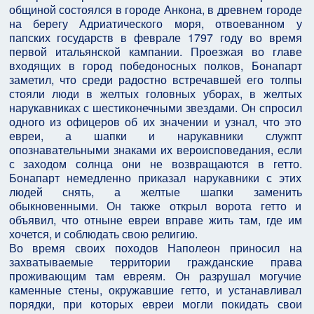
общиной состоялся в городе Анкона, в древнем городе
на берегу Адриатического моря, отвоеванном у
папских государств в феврале 1797 году во время
первой итальянской кампании. Проезжая во главе
входящих в город победоносных полков, Бонапарт
заметил, что среди радостно встречавшей его толпы
стояли люди в желтых головных уборах, в желтых
нарукавниках с шестиконечными звездами. Он спросил
одного из офицеров об их значении и узнал, что это
евреи, а шапки и нарукавники служпт
опознавательными знаками их вероисповедания, если
с заходом солнца они не возвращаются в гетто.
Бонапарт немедленно приказал нарукавники с этих
людей снять, а желтые шапки заменить
обыкновенными. Он также открыл ворота гетто и
объявил, что отныне евреи вправе жить там, где им
хочется, и соблюдать свою религию.
Во время своих походов Наполеон приносил на
захватываемые территории гражданские права
проживающим там евреям. Он разрушал могучие
каменные стены, окружавшие гетто, и устанавливал
порядки, при которых евреи могли покидать свои