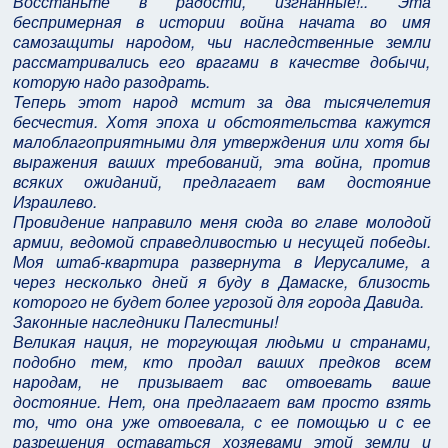
Восстаньте в радости, изгнанные!.. Эта
беспримерная в истории война начата во имя
самозащиты народом, чьи наследственные земли
рассматривались его врагами в качестве добычи,
которую надо разодрать.
Теперь этот народ мстит за два тысячелетия
бесчестия. Хотя эпоха и обстоятельства кажутся
малоблагоприятными для утверждения или хотя бы
выражения ваших требований, эта война, против
всяких ожиданий, предлагает вам достояние
Израилево.
Провидение направило меня сюда во главе молодой
армии, ведомой справедливостью и несущей победы.
Моя штаб-квартира развернута в Иерусалиме, а
через несколько дней я буду в Дамаске, близость
которого не будет более угрозой для города Давида.
Законные наследники Палестины!
Великая нация, не торгующая людьми и странами,
подобно тем, кто продал ваших предков всем
народам, не призывает вас отвоевать ваше
достояние. Нет, она предлагает вам просто взять
то, что она уже отвоевала, с ее помощью и с ее
разрешения оставаться хозяевами этой земли и