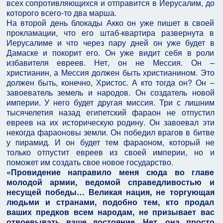
всех сопротивляющихся и отправится в Иерусалим, до
которого всего-то два марша.
На второй день блокады Акко он уже пишет в своей
прокламации, что его штаб-квартира развернута в
Иерусалиме и что через пару дней он уже будет в
Дамаске и покорит его. Он уже видит себя в роли
избавителя евреев. Нет, он не Мессия. Он –
христианин, а Мессия должен быть христианином. Это
должен быть, конечно, Христос. А кто тогда он? Он –
завоеватель земель и народов. Он создатель новой
империи. У него будет другая миссия. Три с лишним
тысячелетия назад египетский фараон не отпустил
евреев на их историческую родину. Он завоевал эти
некогда фараоновы земли. Он победил врагов в битве
у пирамид. И он будет тем фараоном, который не
только отпустит евреев из своей империи, но и
поможет им создать свое новое государство.
«Провидение направило меня сюда во главе
молодой армии, ведомой справедливостью и
несущей победы… Великая нация, не торгующая
людьми и странами, подобно тем, кто продал
ваших предков всем народам, не призывает вас
отвоевывать ваше достояние. Нет, она просто