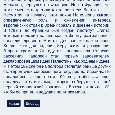
Нельсона, вернулся во Францию. Но во Франции его,
тем не менее, встретили как завоевателя Востока.
Несмотря на неудачу, этот поход Наполеона сыграл
определенную роль в оживлении интереса
европейских стран к Эрец-Исраэль и древней истории.
В 1798 г. во Франции был создан Институт Египта,
который положил начало масштабному разграблению
наследия древнего Египта. Для нас же важно иное.
Впервые со дня падения Иерусалима и разрушения
Второго храма в 70 году н.э., впервые за 18 веков
рассеяния Наполеон стал первым завоевателем,
декларировавшим идею Палестины как родины иудеев.
И в этом смысле он на полтора столетия раньше других
стал предтечей современного государства Израиль. Но
понадобилось еще почти 100 лет, чтобы эта идея
овладела энтузиастами, которые соберутся на свой
первый сионистский конгресс в Базеле, и почти 120,
чтобы ее приняли ведущие политики мира.
Предыдущий: Политика Иисуса
Следующий: Доктор Хавкин. Самый неизвестный ве
Назад
Вперед