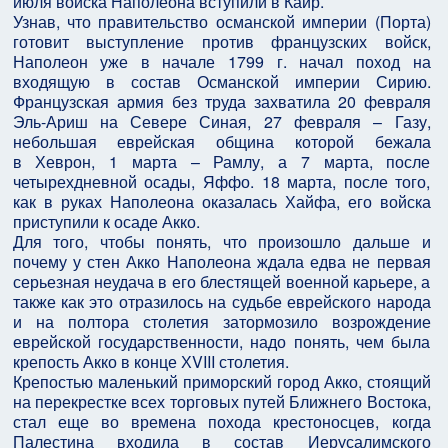
июля войска Наполеона вступили в Каир.
Узнав, что правительство османской империи (Порта)
готовит выступление против французских войск,
Наполеон уже в начале 1799 г. начал поход на
входящую в состав Османской империи Сирию.
Французская армия без труда захватила 20 февраля
Эль-Ариш на Севере Синая, 27 февраля – Газу,
небольшая еврейская община которой бежала
в Хеврон, 1 марта – Рамлу, а 7 марта, после
четырехдневной осады, Яффо. 18 марта, после того,
как в руках Наполеона оказалась Хайфа, его войска
приступили к осаде Акко.
Для того, чтобы понять, что произошло дальше и
почему у стен Акко Наполеона ждала едва не первая
серьезная неудача в его блестящей военной карьере, а
также как это отразилось на судьбе еврейского народа
и на полтора столетия затормозило возрождение
еврейской государственности, надо понять, чем была
крепость Акко в конце ХVIII столетия.
Крепостью маленький приморский город Акко, стоящий
на перекрестке всех торговых путей Ближнего Востока,
стал еще во времена похода крестоносцев, когда
Палестина входила в состав Иерусалимского