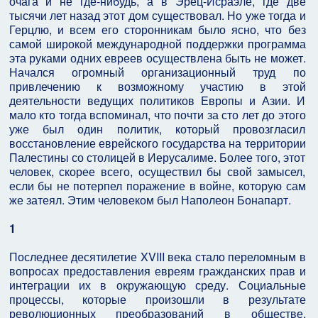
очага и не где-нибудь, а в Эрец-Исраэле, где две
тысячи лет назад этот дом существовал. Но уже тогда и
Герцлю, и всем его сторонникам было ясно, что без
самой широкой международной поддержки программа
эта руками одних евреев осуществлена быть не может.
Начался огромный организационный труд по
привлечению к возможному участию в этой
деятельности ведущих политиков Европы и Азии. И
мало кто тогда вспоминал, что почти за сто лет до этого
уже был один политик, который провозгласил
восстановление еврейского государства на территории
Палестины со столицей в Иерусалиме. Более того, этот
человек, скорее всего, осуществил бы свой замысел,
если бы не потерпел поражение в войне, которую сам
же затеял. Этим человеком был Наполеон Бонапарт.
1
Последнее десятилетие XVIII века стало переломным в
вопросах предоставления евреям гражданских прав и
интеграции их в окружающую среду. Социальные
процессы, которые произошли в результате
революционных преобразований в обществе,