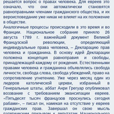
решается вопрос о правах человека. Для евреев это
означало, что они автоматически становятся
равноправными членами гражданского общества, и их
вероисповедание уже никак не влияет на их положение
в обществе.
Аналогичные процессы происходили в это время и во
Франции. Национальное собрание приняло 26
августа 1789 г. важнейший документ Великой
Французской революции, определяющий
индивидуальные права человека, – Декларацию прав
человека и гражданина. В основу идей Декларации
положена концепция равноправия и свободы,
принадлежащей каждому от рождения. Естественными
правами человека и гражданина объявлялись свобода
личности, свобода слова, свобода убеждений, право на
сопротивление угнетению. Уже через месяц один из
лидеров католической церкви, избранный в
Генеральные штаты, аббат Анри Грегуар опубликовал
воззвание с требованием эмансипации евреев.
«Пятьдесят тысяч французов проснулись сегодня
рабами», – писал он, намекая на отсутствие у евреев
гражданских прав. Завершал он свою мысль
патетическим призывом к депутатам Национального