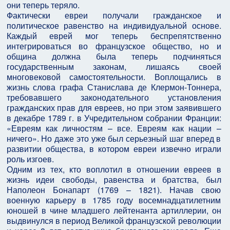
они теперь теряло.
Фактически евреи получали гражданское и
политическое равенство на индивидуальной основе.
Каждый еврей мог теперь беспрепятственно
интегрироваться во французское общество, но и
община должна была теперь подчиняться
государственным законам, лишаясь своей
многовековой самостоятельности. Воплощались в
жизнь слова графа Станислава де Клермон-Тоннера,
требовавшего законодательного установления
гражданских прав для евреев, но при этом заявившего
в декабре 1789 г. в Учредительном собрании Франции:
«Евреям как личностям – все. Евреям как нации –
ничего». Но даже это уже был серьезный шаг вперед в
развитии общества, в котором евреи извечно играли
роль изгоев.
Одним из тех, кто воплотил в отношении евреев в
жизнь идеи свободы, равенства и братства, был
Наполеон Бонапарт (1769 – 1821). Начав свою
военную карьеру в 1785 году восемнадцатилетним
юношей в чине младшего лейтенанта артиллерии, он
выдвинулся в период Великой французской революции