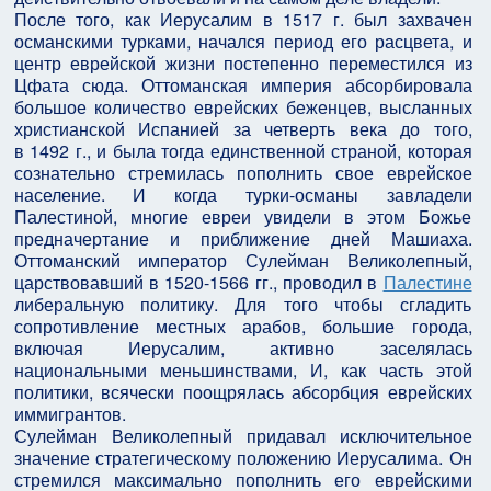
После того, как Иерусалим в 1517 г. был захвачен
османскими турками, начался период его расцвета, и
центр еврейской жизни постепенно переместился из
Цфата сюда. Оттоманская империя абсорбировала
большое количество еврейских беженцев, высланных
христианской Испанией за четверть века до того,
в 1492 г., и была тогда единственной страной, которая
сознательно стремилась пополнить свое еврейское
население. И когда турки-османы завладели
Палестиной, многие евреи увидели в этом Божье
предначертание и приближение дней Машиаха.
Оттоманский император Сулейман Великолепный,
царствовавший в 1520-1566 гг., проводил в
Палестине
либеральную политику. Для того чтобы сгладить
сопротивление местных арабов, большие города,
включая Иерусалим, активно заселялась
национальными меньшинствами, И, как часть этой
политики, всячески поощрялась абсорбция еврейских
иммигрантов.
Сулейман Великолепный придавал исключительное
значение стратегическому положению Иерусалима. Он
стремился максимально пополнить его еврейскими