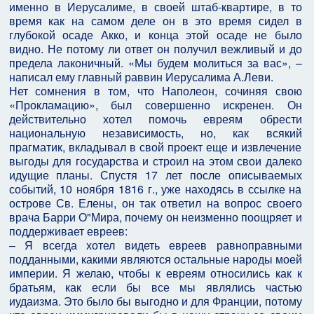
именно в Иерусалиме, в своей штаб-квартире, в то
время как на самом деле он в это время сидел в
глубокой осаде Акко, и конца этой осаде не было
видно. Не потому ли ответ он получил вежливый и до
предела лаконичный. «Мы будем молиться за вас», –
написал ему главный раввин Иерусалима А.Леви.
Нет сомнения в том, что Наполеон, сочиняя свою
«Прокламацию», был совершенно искренен. Он
действительно хотел помочь евреям обрести
национальную независимость, но, как всякий
прагматик, вкладывал в свой проект еще и извлечение
выгоды для государства и строил на этом свои далеко
идущие планы. Спустя 17 лет после описываемых
событий, 10 ноября 1816 г., уже находясь в ссылке на
острове Св. Елены, он так ответил на вопрос своего
врача Барри О"Мира, почему он неизменно поощряет и
поддерживает евреев:
– Я всегда хотел видеть евреев равноправными
подданными, какими являются остальные народы моей
империи. Я желаю, чтобы к евреям относились как к
братьям, как если бы все мы являлись частью
иудаизма. Это было бы выгодно и для Франции, потому