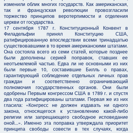
изменили облик многих государств. Как американская,
так и французская революции провозгласили
торжество принципов веротерпимости и отделения
церкви от государства.
17 сентября 1787 г. Конституционный Конвент в
Филадельфии принял Конституцию США,
ратифицированную впоследствии всеми тринадцатью
существовавшими в то время американскими штатами.
Она состояла всего из семи статей, которые позднее
были дополнены серией поправок, ставших ее
неотъемлемой частью. Едва ли не основными из них
были первые 10, составившие Билль о правах,
гарантирующий соблюдение отдельных личных прав
граждан и соответственно ограничивающий
полномочия государственных органов. Они были
одобрены Первым конгрессом США в 1789 г. и спустя
два года ратифицированы штатами. Первая же из них
гласила: «Конгресс не должен издавать ни одного
закона, относящегося к установлению какой-либо
религии или запрещающего свободное исповедание
оной...». Именно эта поправка утверждала приоритет
принципа свободы совести в тех случаях, когда