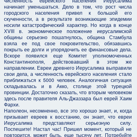
численность еврейского населения Иерусалима
начинает уменьшаться. Дело в том, что рост числа
городского населения привел к большой его
скученности, а в результате возникающие эпидемии
носили катастрофический характер. Но когда в конце
ХVIII в. экономическое положение иерусалимской
общины серьезно пошатнулось, община Стамбула
взяла ее под свое покровительство, обязавшись
покрыть ее долги и упорядочить ее финансовые дела.
Вскоре появился еще Комитет уполномоченных
Константинополя, действовавший в этом же
направлении. Евреи древнего Иерусалима выправили
свои дела, а численность еврейского населения стало
приближаться к 5000 человек. Аналогичная ситуация
складывалась и в Акко, столице этой турецкой
провинции. Достаточно сказать, что вторым человеком
здесь после правителя Аль-Джаззара был еврей Хаим
Фархи.
Наполеон, несомненно, все это хорошо знает, и, когда
призывает евреев к восстанию, он знает, что евреи
Иерусалима представляют серьезную силу.
Поспешите! Настал час! Пришел момент, который не
повторится, может быть, еще тысячу лет. Потребуйте