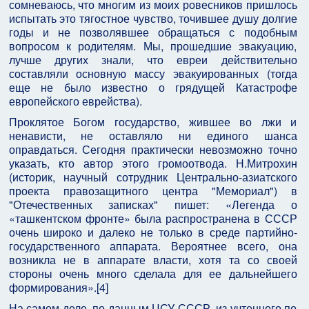
сомневаюсь, что многим из моих ровесников пришлось
испытать это тягостное чувство, точившее душу долгие
годы и не позволявшее обращаться с подобным
вопросом к родителям. Мы, прошедшие эвакуацию,
лучше других знали, что евреи действительно
составляли основную массу эвакуированных (тогда
еще не было известно о грядущей Катастрофе
европейского еврейства).
Проклятое Богом государство, жившее во лжи и
ненависти, не оставляло ни единого шанса
оправдаться. Сегодня практически невозможно точно
указать, кто автор этого громоотвода. Н.Митрохин
(историк, научный сотрудник Центрально-азиатского
проекта правозащитного центра "Мемориал") в
"Отечественных записках" пишет: «Легенда о
«ташкентском фронте» была распространена в СССР
очень широко и далеко не только в среде партийно-
государственного аппарата. Вероятнее всего, она
возникла не в аппарате власти, хотя та со своей
стороны очень много сделала для ее дальнейшего
формирования».[4]
На самом деле, по данным ЦСУ СССР, из учтенного по