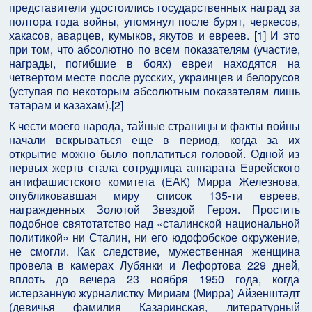
представители удостоились государственных наград за
полтора года войны, упомянул после бурят, черкесов,
хакасов, аварцев, кумыков, якутов и евреев. [1] И это
при том, что абсолютно по всем показателям (участие,
награды, погибшие в боях) евреи находятся на
четвертом месте после русских, украинцев и белорусов
(уступая по некоторым абсолютным показателям лишь
татарам и казахам).[2]
К чести моего народа, тайные страницы и факты войны
начали вскрываться еще в период, когда за их
открытие можно было поплатиться головой. Одной из
первых жертв стала сотрудница аппарата Еврейского
антифашистского комитета (ЕАК) Мирра Железнова,
опубликовавшая миру список 135-ти евреев,
награжденных Золотой Звездой Героя. Простить
подобное святотатство над «сталинской национальной
политикой» ни Сталин, ни его юдофобское окружение,
не смогли. Как следствие, мужественная женщина
провела в камерах Лубянки и Лефортова 229 дней,
вплоть до вечера 23 ноября 1950 года, когда
истерзанную журналистку Мириам (Мирра) Айзенштадт
(девичья фамилия Казаринская, литературный