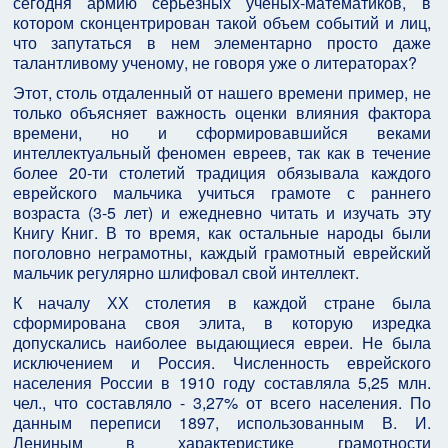
сегодня армию серьезных ученых-математиков, в
котором сконцентрирован такой объем событий и лиц,
что запутаться в нем элементарно просто даже
талантливому ученому, не говоря уже о литераторах?
Этот, столь отдаленный от нашего времени пример, не
только объясняет важность оценки влияния фактора
времени, но и сформировавшийся веками
интеллектуальный феномен евреев, так как в течение
более 20-ти столетий традиция обязывала каждого
еврейского мальчика учиться грамоте с раннего
возраста (3-5 лет) и ежедневно читать и изучать эту
Книгу Книг. В то время, как остальные народы были
поголовно неграмотны, каждый грамотный еврейский
мальчик регулярно шлифовал свой интеллект.
К началу ХХ столетия в каждой стране была
сформирована своя элита, в которую изредка
допускались наиболее выдающиеся евреи. Не была
исключением и Россия. Численность еврейского
населения России в 1910 году составляла 5,25 млн.
чел., что составляло - 3,27% от всего населения. По
данным переписи 1897, использованным В. И.
Лениным в характеристике грамотности