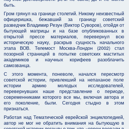
быть.
Гром грянул на границе столетий. Никому неизвестный
офицеришка, бежавший за границу советский
разведчик Владимир Резун (Виктор Суворов), отойдя от
бытующей матрицы и на базе опубликованных в
открытой прессе материалов, перевернул всю
историческую науку, раскрыв сущность начального
этапа ВОВ. Телемост Москва-Лондон (2002) стал
позорной страницей в попытке советских маститых
академиков и научных корифеев разоблачить
самозванца.
С этого момента, поневоле, начался пересмотр
советской истории, привлекший на непаханое поле
истории армию молодых исследователей,
перевернувших наше представление о периоде,
современниками которого все мы, включая автора и
его поколение, были. Сегодня стыдно в этом
признаться.
Работая над Тематической еврейской энциклопедией,
автор не мог не обратить внимания на бытующую в
советской истории легенду о том, что «евреи воевали в