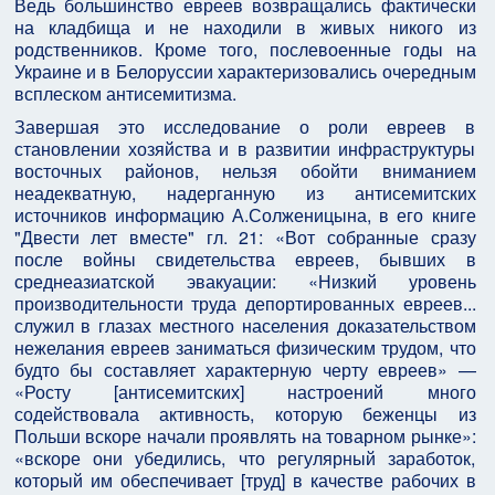
Ведь большинство евреев возвращались фактически
на кладбища и не находили в живых никого из
родственников. Кроме того, послевоенные годы на
Украине и в Белоруссии характеризовались очередным
всплеском антисемитизма.
Завершая это исследование о роли евреев в
становлении хозяйства и в развитии инфраструктуры
восточных районов, нельзя обойти вниманием
неадекватную, надерганную из антисемитских
источников информацию А.Солженицына, в его книге
"Двести лет вместе" гл. 21: «Вот собранные сразу
после войны свидетельства евреев, бывших в
среднеазиатской эвакуации: «Низкий уровень
производительности труда депортированных евреев...
служил в глазах местного населения доказательством
нежелания евреев заниматься физическим трудом, что
будто бы составляет характерную черту евреев» —
«Росту [антисемитских] настроений много
содействовала активность, которую беженцы из
Польши вскоре начали проявлять на товарном рынке»:
«вскоре они убедились, что регулярный заработок,
который им обеспечивает [труд] в качестве рабочих в