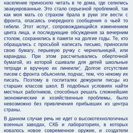
население приносило читать в те дома, где селились
эвакуированные. Это стало серьезной проблемой, так
как моя мать со страхом брала в руки эти вести с
фронта, опасаясь очередного сообщения о чьей то
гибели. Этот испуг, сопровождающийся изменением
цвета лица, и последующие обсуждения за вечерним
столом, сохранились в памяти на долгие годы. Те, кто
обращались с просьбой написать письмо, приносили
свою бумагу, перьевую ручку с чернильницей, или
карандаш. При этом рассчитывались оберточной
бумагой, из которой сшивали для детей школьные
тетради и вручную их линеили
*
. Долгое отсутствие
писем с фронта объясняли, подчас, тем, что некому их
писать. Поэтому в госпиталях дежурили писцы из
старших классов школ. В подобных условиях найти
местных работников, способных решать сложнейшие
экономические и хозяйственные проблемы, было
невозможно без привлечения прибывших из центра
страны.
В данном случае речь не идет о высокотехнологичных
военных заводах, СКБ и лабораториях, в которых
ковалось новое современное оружие, и создатели