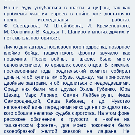
Но не буду углубляться в факты и цифры, так как
проблемы участия евреев в войне уже достаточно
полно исследованы в работах
Ф. Свердлова, М. Штейнберга, И. Кременецкого,
М. Солонина, В. Каджая, Г. Шапиро и многих других, и
нет смысла повторяться.
Лично для автора, послевоенного подростка, позорное
клеймо бойца ташкентского фронта звучало как
пощечина. После войны, в школе, было много
одноклассников, потерявших своих отцов. В тяжелые
послевоенные годы родительский комитет собирал
деньги, чтоб купить им обувь, одежду, мы приносили
двойные завтраки, чтоб поделиться с недоедавшими.
Среди них были мои друзья Эхиль Губенко, Юра
Шехец, Марк Лернер, Семен Лейбенгрупп, Фима
Самородницкий, Саша Кабанец и др. Чувство
непонятной вины перед ними никогда не покидало тех,
кого обошла нелегкая судьба сиротства. На этом фоне
расхожее обвинение в трусости, в «войне на
ташкентском фронте», для моего поколения было
своеобразной желтой звездой на лацкане. Не