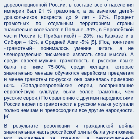
дореволюционной России, в составе всего населения
империи был 21 % грамотных, а за вычетом детей-
дошкольников возраста до 9 лет - 27%. Процент
грамотных по отдельным территориям страны
значительно колебался: в Польше -30%, в Европейской
части России (с Прибалтикой) – 23%, на Кавказе и в
Сибири – 12%, в Средней Азии -5% [5]. (Под понятием
«грамотный» понималось умение читать, а не
членораздельно письменно излагать свои мысли). А
среди евреев-мужчин грамотность в русском языке
была не ниже 75-80%; среди женщин, которые
значительно меньше обучаются еврейским предметам
и менее грамотны по-русски, она равнялась примерно
50%. (Западноевропейские евреи, воспринявшие
европейскую культуру, были более грамотны, чем
русские евреи.) По сравнению с другими народностями
России евреи по грамотности в русском языке уступали
только немцам и превосходили все другие народности.
[6]
В результате революции и гражданской войны
значительная часть российской элиты была уничтожена
или выдавлена за границу, а революционный