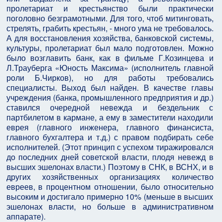
пролетариат и крестьянство были практически
поголовно безграмотными. Для того, чтоб митинговать,
стрелять, грабить крестьян, - много ума не требовалось.
А для восстановления хозяйства, банковской системы,
культуры, пролетариат был мало подготовлен. Можно
было возглавить банк, как в фильме Г.Козинцева и
Л.Трауберга «Юность Максима» (исполнитель главной
роли Б.Чирков), но для работы требовались
специалисты. Выход был найден. В качестве главы
учреждения (банка, промышленного предприятия и др.)
ставился очередной невежда и бездельник с
партбилетом в кармане, а ему в заместители находили
еврея (главного инженера, главного финансиста,
главного бухгалтера и т.д.) с правом подбирать себе
исполнителей. (Этот принцип с успехом тиражировался
до последних дней советской власти, плодя невежд в
высших эшелонах власти.) Поэтому в СНК, в ВСНХ, и в
других хозяйственных организациях количество
евреев, в процентном отношении, было относительно
высоким и достигало примерно 10% (меньше в высших
эшелонах власти, но больше в административном
аппарате).