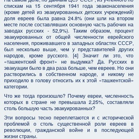
спискам на 15 сентября 1941 года эваконаселения
(кроме детей из эвакуированных детских учреждений)
доля евреев была равна 24.8% (они шли на втором
месте после составлявших основную часть рабочих на
заводах русских - 52,9%). Таким образом, процент
эвакуированных от общей численности еврейского
населения, проживавшего в западных областях СССР,
был несколько выше, чем у представителей других
народов, кроме русского. [4] Значит ли это, что
«ташкентский фронт» не выдумка? Да. Русских в
эвакуации было в два раза больше, чем евреев. Но они
растворились в собственном народе, и никому не
приходило в голову относить их к этой «ташкентской»
категории.
Что же тогда произошло? Почему евреи, численность
которых в стране не превышала 2,25%, составляли
столь большую часть эвакуированных?
Эти вопросы тесно переплетаются и с исторической
проблемой о столь существенной роли евреев в
революции, гражданской войне и в последующей
жизни страны.