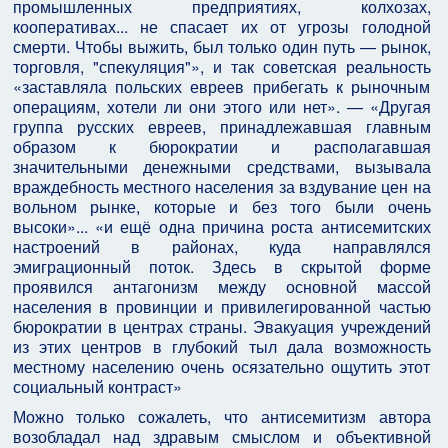
промышленных предприятиях, колхозах,
кооперативах... не спасает их от угрозы голодной
смерти. Чтобы выжить, был только один путь — рынок,
торговля, "спекуляция"», и так советская реальность
«заставляла польских евреев прибегать к рыночным
операциям, хотели ли они этого или нет». — «Другая
группа русских евреев, принадлежавшая главным
образом к бюрократии и располагавшая
значительными денежными средствами, вызывала
враждебность местного населения за вздувание цен на
вольном рынке, которые и без того были очень
высоки»... «и ещё одна причина роста антисемитских
настроений в районах, куда направлялся
эмиграционный поток. Здесь в скрытой форме
проявился антагонизм между основной массой
населения в провинции и привилегированной частью
бюрократии в центрах страны. Эвакуация учреждений
из этих центров в глубокий тыл дала возможность
местному населению очень осязательно ощутить этот
социальный контраст»
Можно только сожалеть, что антисемитизм автора
возобладал над здравым смыслом и объективной