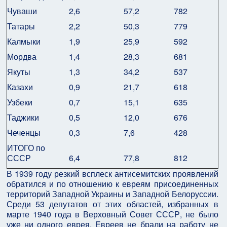
Чуваши
2,6
57,2
782
Татары
2,2
50,3
779
Калмыки
1,9
25,9
592
Мордва
1,4
28,3
681
Якуты
1,3
34,2
537
Казахи
0,9
21,7
618
Узбеки
0,7
15,1
635
Таджики
0,5
12,0
676
Чеченцы
0,3
7,6
428
ИТОГО по
СССР
6,4
77,8
812
В 1939 году резкий всплеск антисемитских проявлений
обратился и по отношению к евреям присоединенных
территорий Западной Украины и Западной Белоруссии.
Среди 53 депутатов от этих областей, избранных в
марте 1940 года в Верховный Совет СССР, не было
уже ни одного еврея. Евреев не брали на работу не