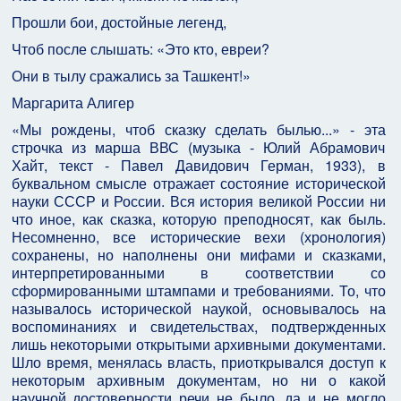
Прошли бои, достойные легенд,
Чтоб после слышать: «Это кто, евреи?
Они в тылу сражались за Ташкент!»
Маргарита Алигер
«Мы рождены, чтоб сказку сделать былью...» - эта
строчка из марша ВВС (музыка - Юлий Абрамович
Хайт, текст - Павел Давидович Герман, 1933), в
буквальном смысле отражает состояние исторической
науки СССР и России. Вся история великой России ни
что иное, как сказка, которую преподносят, как быль.
Несомненно, все исторические вехи (хронология)
сохранены, но наполнены они мифами и сказками,
интерпретированными в соответствии со
сформированными штампами и требованиями. То, что
называлось исторической наукой, основывалось на
воспоминаниях и свидетельствах, подтвержденных
лишь некоторыми открытыми архивными документами.
Шло время, менялась власть, приоткрывался доступ к
некоторым архивным документам, но ни о какой
научной достоверности речи не было, да и не могло