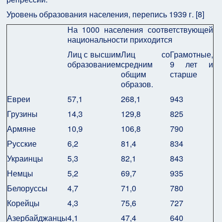
Уровень образования населения, перепись 1939 г. [8]
На 1000 населения соответствующей
национальности приходится
Лиц с высшим
Лиц со
Грамотные,
образованием
средним
9 лет и
общим
старше
образов.
Евреи
57,1
268,1
943
Грузины
14,3
129,8
825
Армяне
10,9
106,8
790
Русские
6,2
81,4
834
Украинцы
5,3
82,1
843
Немцы
5,2
69,7
935
Белоруссы
4,7
71,0
780
Корейцы
4,3
75,6
727
Азербайджанцы
4,1
47,4
640