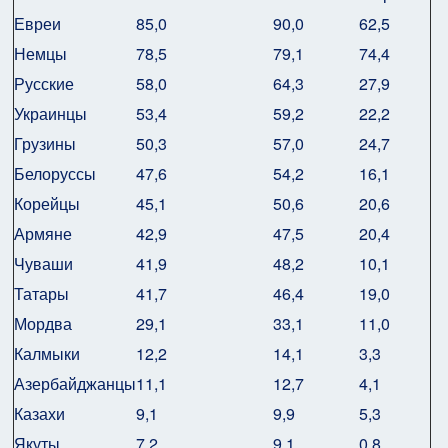
Евреи
85,0
90,0
62,5
Немцы
78,5
79,1
74,4
Русские
58,0
64,3
27,9
Украинцы
53,4
59,2
22,2
Грузины
50,3
57,0
24,7
Белоруссы
47,6
54,2
16,1
Корейцы
45,1
50,6
20,6
Армяне
42,9
47,5
20,4
Чуваши
41,9
48,2
10,1
Татары
41,7
46,4
19,0
Мордва
29,1
33,1
11,0
Калмыки
12,2
14,1
3,3
Азербайджанцы
11,1
12,7
4,1
Казахи
9,1
9,9
5,3
Якуты
7,2
9,1
0,8