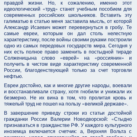
правдой жизни. Но, к сожалению, именно этот
идеологический «труд» станет учебным пособием для
современных российских школьников. Вставить эту
галиматью в статью меня заставила мысль, от которой
Александр Исаевич может перевернуться в гробу. Те
самые евреи, которым он дал столь нелестную
характеристику, после войны своими руками построили
одно из самых передовых государств мира. Сегодня у
них есть полное право заменить в постыдной тираде
Солженицына слово «еврей» на «россиянин» и
получить в чистом виде характеристику современной
России, благоденствующей только за счет торговли
нефтью.
Евреи достойно, как и многие другие народы, воевали
и восстанавливали страну, хотя гнобили и унижали их
безмерно. Не их вина в том, что пролитая кровь и
тяжелый труд не пошел на пользу «великой державе».
В завершение приведу строки из статьи достойной
гражданки России Валерии Новодворской: «Стыдно
признаваться в гражданстве РФ. У каждого культурного
иноземца включается счетчик: а, Верхняя Вольта с