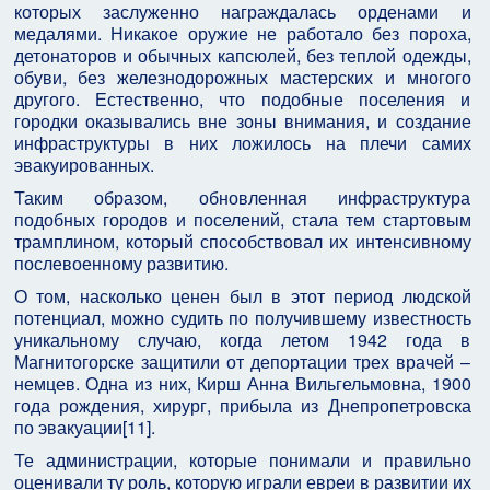
которых заслуженно награждалась орденами и
медалями. Никакое оружие не работало без пороха,
детонаторов и обычных капсюлей, без теплой одежды,
обуви, без железнодорожных мастерских и многого
другого. Естественно, что подобные поселения и
городки оказывались вне зоны внимания, и создание
инфраструктуры в них ложилось на плечи самих
эвакуированных.
Таким образом, обновленная инфраструктура
подобных городов и поселений, стала тем стартовым
трамплином, который способствовал их интенсивному
послевоенному развитию.
О том, насколько ценен был в этот период людской
потенциал, можно судить по получившему известность
уникальному случаю, когда летом 1942 года в
Магнитогорске защитили от депортации трех врачей –
немцев. Одна из них, Кирш Анна Вильгельмовна, 1900
года рождения, хирург, прибыла из Днепропетровска
по эвакуации[11].
Те администрации, которые понимали и правильно
оценивали ту роль, которую играли евреи в развитии их