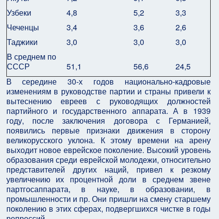
Узбеки
4,8
5,2
3,3
Чеченцы
3,4
3,6
2,6
Таджики
3,0
3,0
3,0
В среднем по
СССР
51,1
56,6
24,5
В середине 30-х годов национально-кадровые
изменениям в руководстве партии и страны привели к
вытеснению евреев с руководящих должностей
партийного и государственного аппарата. А в 1939
году, после заключения договора с Германией,
появились первые признаки движения в сторону
великорусского уклона. К этому времени на арену
выходит новое еврейское поколение. Высокий уровень
образования среди еврейской молодежи, относительно
представителей других наций, привел к резкому
увеличению их процентной доли в среднем звене
партгосаппарата, в науке, в образовании, в
промышленности и пр. Они пришли на смену старшему
поколению в этих сферах, подвергшихся чистке в годы
репрессий.