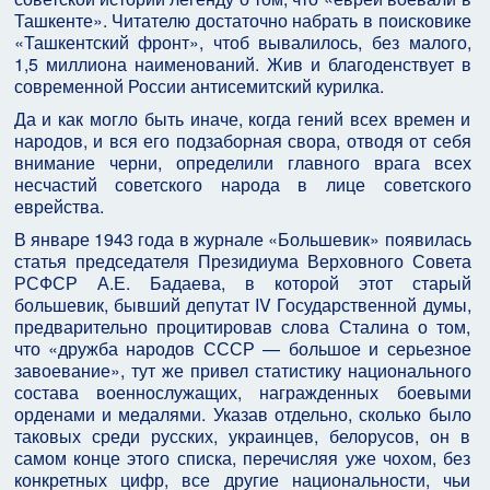
Ташкенте». Читателю достаточно набрать в поисковике
«Ташкентский фронт», чтоб вывалилось, без малого,
1,5 миллиона наименований. Жив и благоденствует в
современной России антисемитский курилка.
Да и как могло быть иначе, когда гений всех времен и
народов, и вся его подзаборная свора, отводя от себя
внимание черни, определили главного врага всех
несчастий советского народа в лице советского
еврейства.
В январе 1943 года в журнале «Большевик» появилась
статья председателя Президиума Верховного Совета
РСФСР А.Е. Бадаева, в которой этот старый
большевик, бывший депутат IV Государственной думы,
предварительно процитировав слова Сталина о том,
что «дружба народов СССР — большое и серьезное
завоевание», тут же привел статистику национального
состава военнослужащих, награжденных боевыми
орденами и медалями. Указав отдельно, сколько было
таковых среди русских, украинцев, белорусов, он в
самом конце этого списка, перечисляя уже чохом, без
конкретных цифр, все другие национальности, чьи