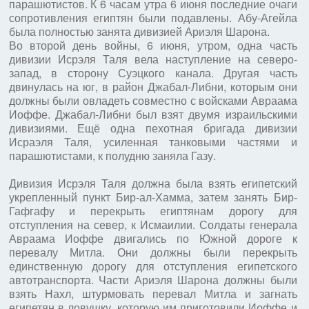
парашютистов. К 6 часам утра 6 июня последние очаги
сопротивления египтян были подавлены. Абу-Агейла
была полностью занята дивизией Ариэля Шарона.
Во второй день войны, 6 июня, утром, одна часть
дивизии Исрэля Таля вела наступление на северо-
запад, в сторону Суэцкого канала. Другая часть
двинулась на юг, в район Джабал-Либни, которым они
должны были овладеть совместно с войсками Авраама
Иоффе. Джабал-Либни был взят двумя израильскими
дивизиями. Ещё одна пехотная бригада дивизии
Исраэля Таля, усиленная танковыми частями и
парашютистами, к полудню заняла Газу.
Дивизия Исрэля Таля должна была взять египетский
укрепленный пункт Бир-ал-Хамма, затем занять Бир-
Гафгафу и перекрыть египтянам дорогу для
отступления на север, к Исмаилии. Солдаты генерала
Авраама Иоффе двигались по Южной дороге к
перевалу Митла. Они должны были перекрыть
единственную дорогу для отступления египетского
автотранспорта. Части Ариэля Шарона должны были
взять Нахл, штурмовать перевал Митла и загнать
египетян в ловушку, которую им приготовили Иоффе и