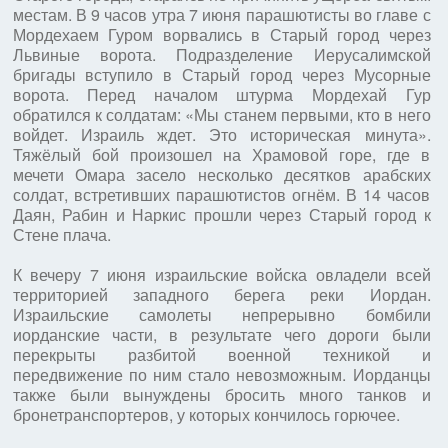
местам. В 9 часов утра 7 июня парашютисты во главе с
Мордехаем Гуром ворвались в Старый город через
Львиные ворота. Подразделение Иерусалимской
бригады вступило в Старый город через Мусорные
ворота. Перед началом штурма Мордехай Гур
обратился к солдатам: «Мы станем первыми, кто в него
войдет. Израиль ждет. Это историческая минута».
Тяжёлый бой произошел на Храмовой горе, где в
мечети Омара засело несколько десятков арабских
солдат, встретивших парашютистов огнём. В 14 часов
Даян, Рабин и Наркис прошли через Старый город к
Стене плача.
К вечеру 7 июня израильские войска овладели всей
территорией западного берега реки Иордан.
Израильские самолеты непрерывно бомбили
иорданские части, в результате чего дороги были
перекрыты разбитой военной техникой и
передвижение по ним стало невозможным. Иорданцы
также были вынуждены бросить много танков и
бронетранспортеров, у которых кончилось горючее.