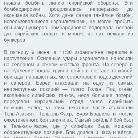
начала бомбить линию сирийской обороны. Эти
бомбардировки продолжались непрерывно до
окончания войны. Хотя даже самые тяжёлые бомбы,
использовавшиеся израильтянами, не могли пробить
обшивку бункеров, бомбардировка подорвала боевой
дух сирийских солдат, и многие из них бежали из
бункеров.
В пятницу 9 июня, в 11:30 израильтяне перешли в
наступление. Основные удары израильтяне наносили
на северном и южном участках фронта. На севере в
наступление пошла группа войск в составе танковой
бригады, парашютных, мотострелковых подразделений
и сапёров. Евреи атаковали на одну из самых
неприступных позиций — плато Голан. Под огнём
вкопанных сирийских танков, неся большие потери,
передовой израильский отряд занял сирийские
позиции. Вслед за этим пехотные части атаковали
Тель-Азазият, Тель-эль-Фахр, Бурж-Бравиль и после
ожесточенного боя заняли их. Самый тяжёлый бой был
в Тель-эль-Фахре, где у сирийцев была мощная
оборонительная позиция. Бой длился 3 часа и вёлся,