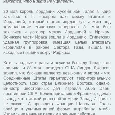
кажется, что никто не уцелеет».
30 мая король Иордании Хусейн ибн Талал в Каир
заключил с Г. Насером пакт между Египтом и
Иорданией, который ставил иорданскую армию под
командование египетских генералов. 31 мая был
заключен и договор между Иорданией и Ираком.
Воинские части Ирака вошли в Иорданию. Египетская
ударная группировка, имевшая целью атаковать
израильтян в районе Сектора Газы, вышла на
исходные позиции вокруг Рафиаха.
Хотя западные страны и осудили блокаду Тиранского
пролива, и 23 мая президент США Линдон Джонсон
заявил, что блокада является незаконным актом и что
Соединённые Штаты гарантируют территориальную
целостность всех стран Ближнего Востока, однако,
министр иностранных дел Израиля Абба Эвен,
посетивший США, Великобританию и Францию, сделал
вывод, что никакой реальной помощи Запад Израилю
не окажет. А президент Франции Шарль де Голль
вообще в ультимативной форме потребовал, чтобы
Израиль не начинал первым военные действия.