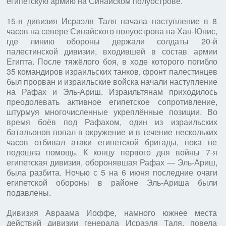
египетскую армию на Синайском полуострове.
15-я дивизия Исраэля Таля начала наступление в 8
часов на севере Синайского полуострова на Хан-Юнис,
где линию обороны держали солдаты 20-й
палестинской дивизии, входившей в состав армии
Египта. После тяжёлого боя, в ходе которого погибло
35 командиров израильских танков, фронт палестинцев
был прорван и израильские войска начали наступление
на Рафах и Эль-Ариш. Израильтянам приходилось
преодолевать активное египетское сопротивление,
штурмуя многочисленные укреплённые позиции. Во
время боёв под Рафахом, один из израильских
батальонов попал в окружение и в течение нескольких
часов отбивал атаки египетской бригады, пока не
подошла помощь. К концу первого дня войны 7-я
египетская дивизия, оборонявшая Рафах — Эль-Ариш,
была разбита. Ночью с 5 на 6 июня последние очаги
египетской обороны в районе Эль-Ариша были
подавлены.
Дивизия Авраама Иоффе, намного южнее места
действий дивизии генерала Исраэля Таля, повела