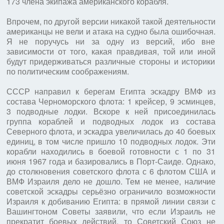
173 члена экипажа американского корабля.
Впрочем, по другой версии никакой такой деятельности
американцы не вели и атака на судно была ошибочная.
Я не поручусь ни за одну из версий, ибо вне
зависимости от того, какая правдивая, той или иной
будут придерживаться различные стороны и историки
по политическим соображениям.
СССР направил к берегам Египта эскадру ВМФ из
состава Черноморского флота: 1 крейсер, 9 эсминцев,
3 подводные лодки. Вскоре к ней присоединилась
группа кораблей и подводных лодок из состава
Северного флота, и эскадра увеличилась до 40 боевых
единиц, в том числе пришло 10 подводных лодок. Эти
корабли находились в боевой готовности с 1 по 31
июня 1967 года и базировались в Порт-Саиде. Однако,
до столкновения советского флота с 6 флотом США и
ВМФ Израиля дело не дошло. Тем не менее, наличие
советской эскадры серьёзно ограничило возможности
Израиля к добиванию Египта: в прямой линии связи с
Вашингтоном Советы заявили, что если Израиль не
прекратит боевых действий, то Советский Союз не