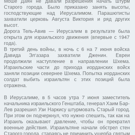
Моше Даян не давали разрешения начать штурм
Старого города. Было приказано занять высоты,
господствующие над Иерусалимом. Парашютисты
захватили церковь Августа Виктория и ряд других
высот.
Дорога Тель-Авив — Иерусалим в результате была
открыта для израильского движения (впервые с 1947
года).
В третий день войны, в ночь с 6 на 7 июня войска
Давида Эл‘азара захватили Дженин. Евреи
продолжили наступление в направлении Шхема.
Израильские части до прихода иорданских войск
заняли позиции севернее Шхема. Попытка иорданских
солдат выбить израильтян с этих позиций была
отражена.
В Иерусалиме, в 5 часов утра 7 июня заместитель
начальника израильского Генштаба, генерал Хаим Бар-
Лев разрешил Узи Наркису штурмовать Старый город.
При этом он подчеркнул, что нужно спешить, так как на
Израиль оказывают давление, чтобы он прекратил
военные действия. Израильтяне начали обстрел стен
Старого города, стараясь не причинить ущерба святым