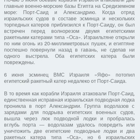
главные военно-морские базы Египта на Средиземном
море: Порт-Саид и Александрию. Когда отряд
израильских судов в составе эсминца и нескольких
торпедных катеров приблизился к Порт-Саиду, он был
встречен перед волнорезом двумя египетскими
ракетными катерами типа «Оса». Израильтяне открыли
по ним огонь из 20-миллиметровых пушек, и египтяне
поспешно повернули назад в гавань, не сделав ни
одного выстрела. Оба египетских катера были
повреждены.
6 июня эсминец ВМС Израиля «Яфо» потопил
египетский ракетный катер недалеко от Порт-Саида.
В то время как корабли Израиля атаковали Порт-Саид,
единственная исправная израильская подводная лодка
проникла в порт Александрии. Группа водолазов с
зарядами для подрыва египетских военных судов,
вышла через люк подводной лодки и пробралась
вглубь порта — водолазам удалось повредить или
уничтожить две египетские подводные лодки и два
ракетных катера типа «Оса», но 6 израильских