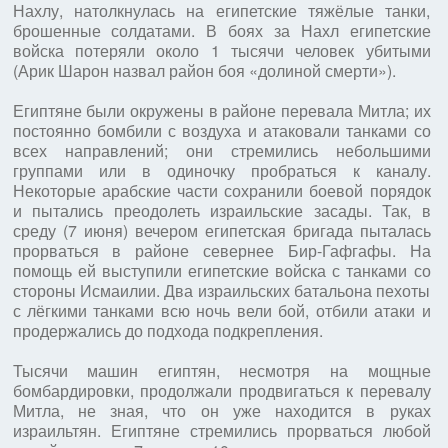
Нахлу, натолкнулась на египетские тяжёлые танки,
брошенные солдатами. В боях за Нахл египетские
войска потеряли около 1 тысячи человек убитыми
(Арик Шарон назвал район боя «долиной смерти»).
Египтяне были окружены в районе перевала Митла; их
постоянно бомбили с воздуха и атаковали танками со
всех направлений; они стремились небольшими
группами или в одиночку пробраться к каналу.
Некоторые арабские части сохранили боевой порядок
и пытались преодолеть израильские засады. Так, в
среду (7 июня) вечером египетская бригада пыталась
прорваться в районе севернее Бир-Гафгафы. На
помощь ей выступили египетские войска с танками со
стороны Исмаилии. Два израильских батальона пехоты
с лёгкими танками всю ночь вели бой, отбили атаки и
продержались до подхода подкрепления.
Тысячи машин египтян, несмотря на мощные
бомбардировки, продолжали продвигаться к перевалу
Митла, не зная, что он уже находится в руках
израильтян. Египтяне стремились прорваться любой