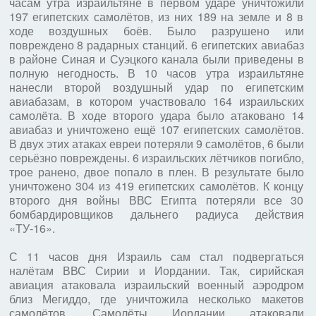
часам утра израильтяне в первом ударе уничтожили
197 египетских самолётов, из них 189 на земле и 8 в
ходе воздушных боёв. Было разрушено или
повреждено 8 радарных станций. 6 египетских авиабаз
в районе Синая и Суэцкого канала были приведены в
полную негодность. В 10 часов утра израильтяне
нанесли второй воздушный удар по египетским
авиабазам, в котором участвовало 164 израильских
самолёта. В ходе второго удара было атаковано 14
авиабаз и уничтожено ещё 107 египетских самолётов.
В двух этих атаках евреи потеряли 9 самолётов, 6 были
серьёзно повреждены. 6 израильских лётчиков погибло,
трое ранено, двое попало в плен. В результате было
уничтожено 304 из 419 египетских самолётов. К концу
второго дня войны ВВС Египта потеряли все 30
бомбардировщиков дальнего радиуса действия
«ТУ-16».
С 11 часов дня Израиль сам стал подвергаться
налётам ВВС Сирии и Иордании. Так, сирийская
авиация атаковала израильский военный аэродром
близ Мегиддо, где уничтожила несколько макетов
самолётов. Самолёты Иордании атаковали