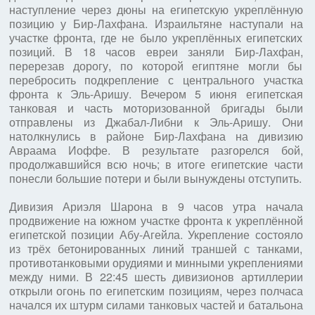
наступление через дюны на египетскую укреплённую
позицию у Бир-Лахфана. Израильтяне наступали на
участке фронта, где не было укреплённых египетских
позиций. В 18 часов евреи заняли Бир-Лахфан,
перерезав дорогу, по которой египтяне могли бы
перебросить подкрепление с центрального участка
фронта к Эль-Аришу. Вечером 5 июня египетская
танковая и часть моторизованной бригады были
отправлены из Джабал-Либни к Эль-Аришу. Они
натолкнулись в районе Бир-Лахфана на дивизию
Авраама Иоффе. В результате разгорелся бой,
продолжавшийся всю ночь; в итоге египетские части
понесли большие потери и были вынуждены отступить.
Дивизия Ариэля Шарона в 9 часов утра начала
продвижение на южном участке фронта к укреплённой
египетской позиции Абу-Агейла. Укрепление состояло
из трёх бетонированных линий траншей с танками,
противотанковыми орудиями и минными укреплениями
между ними. В 22:45 шесть дивизионов артиллерии
открыли огонь по египетским позициям, через полчаса
начался их штурм силами танковых частей и батальона