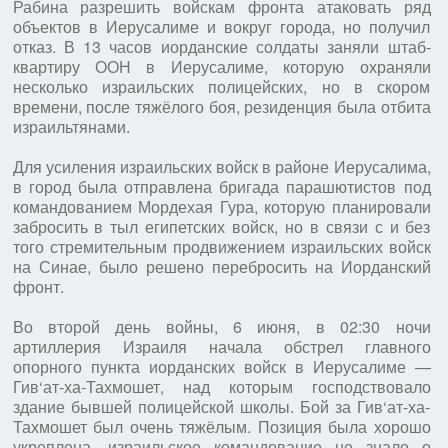
Рабина разрешить войскам фронта атаковать ряд
объектов в Иерусалиме и вокруг города, но получил
отказ. В 13 часов иорданские солдаты заняли штаб-
квартиру ООН в Иерусалиме, которую охраняли
несколько израильских полицейских, но в скором
времени, после тяжёлого боя, резиденция была отбита
израильтянами.
Для усиления израильских войск в районе Иерусалима,
в город была отправлена бригада парашютистов под
командованием Мордехая Гура, которую планировали
забросить в тыл египетских войск, но в связи с и без
того стремительным продвижением израильских войск
на Синае, было решено перебросить на Иорданский
фронт.
Во второй день войны, 6 июня, в 02:30 ночи
артиллерия Израиля начала обстрел главного
опорного пункта иорданских войск в Иерусалиме —
Гив‘ат-ха-Тахмошет, над которым господствовало
здание бывшей полицейской школы. Бой за Гив‘ат-ха-
Тахмошет был очень тяжёлым. Позиция была хорошо
укреплена, израильское командование не знало о