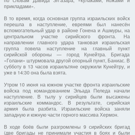
по словам Давида Эл‘азара, «кулаками, ножами и
прикладами».
В то время, когда основная группа израильских войск
перешла в наступление, евреями был нанесён
вспомогательный удар в районе Гонена и Ашмуры, на
центральном участке сирийского фронта. На
направлении главного удара танковая израильская
группа повела наступление на главный пункт
сирийской обороны — город Кунейтра. Бригада
«Голани» штурмовала другой опорный пункт, Баниас. В
субботу в 13 часов израильтяне окружили Кунейтру, и
уже в 14:30 она была взята.
Утром 10 июня на южном участке фронта израильские
войска под командованием Эльада Пеледа начали
наступление. В тылу у сирийцев были высажены
израильские коммандос. В результате, сирийская
армия была разбита. Израильские войска заняли
западную и южную части горного массива Хермон.
В ходе боёв были разгромлены 9 сирийских бригад
(две бригады не принимали участия в боях и были