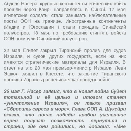
Абделя Насера, крупные контингенты египетских войск
прошли через Каир, направляясь в Синай. 17 мая
египетские солдаты стали занимать наблюдательные
посты ООН на границе. Иностранные контингенты
(Индии и Югославии ) стали покидать Синайский
полуостров. 18 мая, по требованию египтян, войска
ООН покинули Синайский полуостров.
22 мая Египет закрыл Тиранский пролив для судов
Израиля, и судов других государств, если на них
имеются стратегические материалы для Израиля. В
ответ на это 23 мая премьер-министр Израиля Леви
Эшкол заявил в Кнесете, что закрытие Тиранского
пролива Израиль расценивает как повод к войне.
26 мая Г. Насер заявил, что в новая война будет
тотальной и её целью и итогом станет
«уничтожение Израиля», он также призвал
«Сбросить евреев в море». Глава ООП А. Шукейри
сказал, что после победы арабов уцелевшие
евреи получат возможность вернуться в
страны, где они родились, но добавил: «Мне