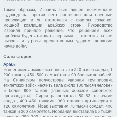
Таким образом, Израиль был лишён возможности
судоходства, против него постоянно шли военные
провокации, и он столкнулся с фактом создания
мощной коалиции арабских стран. Руководство
Израиля приняло решение, что решением всех
проблем будет атаковать первыми — ответить на эти
вызовы и угрозы превентивным ударом, первыми
начав войну
Силы сторон
Арабы
Египет имел армию численностью в 240 тысяч солдат, 1
200 танков, 450−500 самолётов и 90 боевых кораблей.
На Синайском полуострове ударная группировка
египетских войск насчитывала около 100 тысяч человек
и более 800 танков (главным образом советского
производства). Сирия располагала 50−63 тысячами
солдат, 400−450 танками, 360 стволов артиллерии и
120 самолетами. Ирак выставил 70 тысяч солдат, 400
танков и 200 самолетов. Иордания выставила 55 тысяч
человек, 290−300 танков и самоходных установок, до