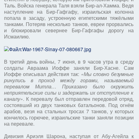
Таль. Войска генерала Таля взяли Бир-ал-Хамма. Ведя
наступление на Бир-Гафгафу, израильская колонна
попала в засаду, устроенную египетскими тяжёлыми
танками. Потеряв несколько танков, евреи прорвались
и блокировали севернее Бир-Гафгафы дорогу на
Исмаилию.
В третий день войны, 7 июня, в 9 часов утра в среду
солдаты Авраама Иоффе заняли Бир-Хасне. Сам
Иоффе описывал действия так:
«Мы словно безумные
ринулись в проход между горами, называемый
перевалом Митла… Приказано было окружить
неприятельские силы и задержать их отступление к
каналу»
. К перевалу был отправлен передовой отряд,
состоявший из двух танковых батальонов. Под огнём
арабов, везя на стальных тросах 7 танков, у которых
кончилось горючее, израильские танки заняли позиции
на перевале.
Дивизия Ариэля Шарона, наступая от Абу-Агейла к