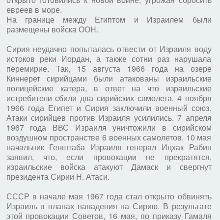
евреев в море.
На границе между Египтом и Израилем были
размещены войска ООН.
Сирия неудачно попыталась отвести от Израиля воду
истоков реки Иордан, а также сотни раз нарушала
перемирие. Так, 15 августа 1966 года на озере
Киннерет сирийцами были атакованы израильские
полицейские катера, в ответ на что израильские
истребители сбили два сирийских самолета. 4 ноября
1966 года Египет и Сирия заключили военный союз.
Атаки сирийцев против Израиля усилились. 7 апреля
1967 года ВВС Израиля уничтожили в сирийском
воздушном пространстве 6 военных самолетов. 10 мая
начальник Генштаба Израиля генерал Ицхак Рабин
заявил, что, если провокации не прекратятся,
израильские войска атакуют Дамаск и свергнут
президента Сирии Н. Атаси.
СССР в начале мая 1967 года стал открыто обвинять
Израиль в планах нападения на Сирию. В результате
этой провокации Советов, 16 мая, по приказу Гамаля