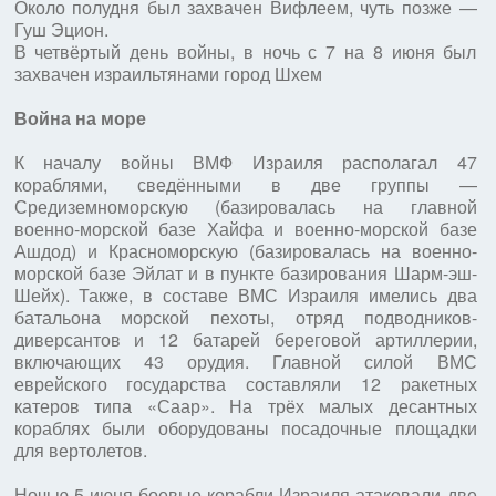
Около полудня был захвачен Вифлеем, чуть позже —
Гуш Эцион.
В четвёртый день войны, в ночь с 7 на 8 июня был
захвачен израильтянами город Шхем
Война на море
К началу войны ВМФ Израиля располагал 47
кораблями, сведёнными в две группы —
Средиземноморскую (базировалась на главной
военно-морской базе Хайфа и военно-морской базе
Ашдод) и Красноморскую (базировалась на военно-
морской базе Эйлат и в пункте базирования Шарм-эш-
Шейх). Также, в составе ВМС Израиля имелись два
батальона морской пехоты, отряд подводников-
диверсантов и 12 батарей береговой артиллерии,
включающих 43 орудия. Главной силой ВМС
еврейского государства составляли 12 ракетных
катеров типа «Саар». На трёх малых десантных
кораблях были оборудованы посадочные площадки
для вертолетов.
Ночью 5 июня боевые корабли Израиля атаковали две