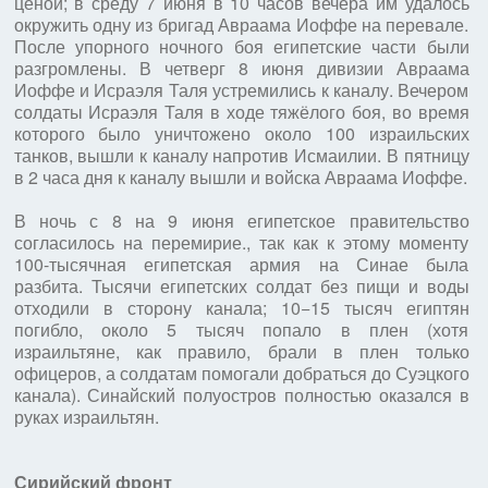
ценой; в среду 7 июня в 10 часов вечера им удалось
окружить одну из бригад Авраама Иоффе на перевале.
После упорного ночного боя египетские части были
разгромлены. В четверг 8 июня дивизии Авраама
Иоффе и Исраэля Таля устремились к каналу. Вечером
солдаты Исраэля Таля в ходе тяжёлого боя, во время
которого было уничтожено около 100 израильских
танков, вышли к каналу напротив Исмаилии. В пятницу
в 2 часа дня к каналу вышли и войска Авраама Иоффе.
В ночь с 8 на 9 июня египетское правительство
согласилось на перемирие., так как к этому моменту
100-тысячная египетская армия на Синае была
разбита. Тысячи египетских солдат без пищи и воды
отходили в сторону канала; 10−15 тысяч египтян
погибло, около 5 тысяч попало в плен (хотя
израильтяне, как правило, брали в плен только
офицеров, а солдатам помогали добраться до Суэцкого
канала). Синайский полуостров полностью оказался в
руках израильтян.
Сирийский фронт