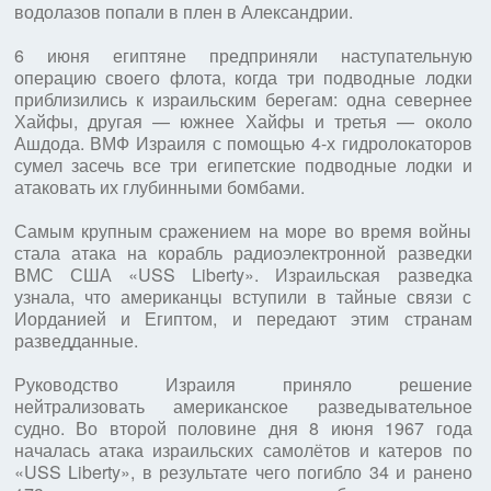
водолазов попали в плен в Александрии.
6 июня египтяне предприняли наступательную
операцию своего флота, когда три подводные лодки
приблизились к израильским берегам: одна севернее
Хайфы, другая — южнее Хайфы и третья — около
Ашдода. ВМФ Израиля с помощью 4-х гидролокаторов
сумел засечь все три египетские подводные лодки и
атаковать их глубинными бомбами.
Самым крупным сражением на море во время войны
стала атака на корабль радиоэлектронной разведки
ВМС США «USS Liberty». Израильская разведка
узнала, что американцы вступили в тайные связи с
Иорданией и Египтом, и передают этим странам
разведданные.
Руководство Израиля приняло решение
нейтрализовать американское разведывательное
судно. Во второй половине дня 8 июня 1967 года
началась атака израильских самолётов и катеров по
«USS Liberty», в результате чего погибло 34 и ранено