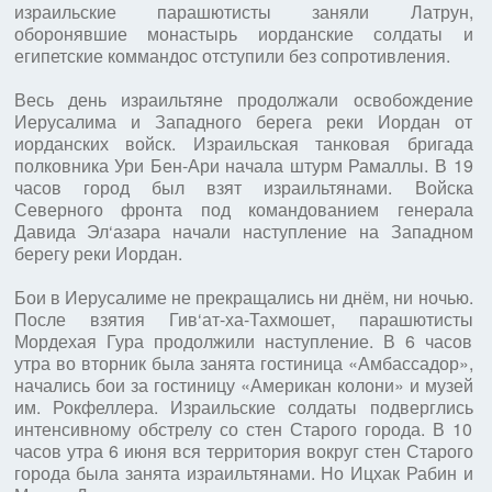
израильские парашютисты заняли Латрун,
оборонявшие монастырь иорданские солдаты и
египетские коммандос отступили без сопротивления.
Весь день израильтяне продолжали освобождение
Иерусалима и Западного берега реки Иордан от
иорданских войск. Израильская танковая бригада
полковника Ури Бен-Ари начала штурм Рамаллы. В 19
часов город был взят израильтянами. Войска
Северного фронта под командованием генерала
Давида Эл‘азара начали наступление на Западном
берегу реки Иордан.
Бои в Иерусалиме не прекращались ни днём, ни ночью.
После взятия Гив‘ат-ха-Тахмошет, парашютисты
Мордехая Гура продолжили наступление. В 6 часов
утра во вторник была занята гостиница «Амбассадор»,
начались бои за гостиницу «Американ колони» и музей
им. Рокфеллера. Израильские солдаты подверглись
интенсивному обстрелу со стен Старого города. В 10
часов утра 6 июня вся территория вокруг стен Старого
города была занята израильтянами. Но Ицхак Рабин и