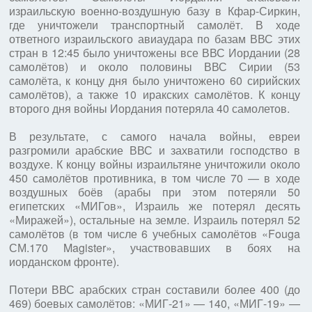
израильскую военно-воздушную базу в Кфар-Сиркин,
где уничтожели транспортный самолёт. В ходе
ответного израильского авиаудара по базам ВВС этих
стран в 12:45 было уничтожены все ВВС Иордании (28
самолётов) и около половины ВВС Сирии (53
самолёта, к концу дня было уничтожено 60 сирийских
самолётов), а также 10 иракских самолётов. К концу
второго дня войны Иордания потеряла 40 самолетов.
В результате, с самого начала войны, евреи
разгромили арабские ВВС и захватили господство в
воздухе. К концу войны израильтяне уничтожили около
450 самолётов противника, в том числе 70 — в ходе
воздушных боёв (арабы при этом потеряли 50
египетских «МИГов», Израиль же потерял десять
«Миражей»), остальные на земле. Израиль потерял 52
самолётов (в том числе 6 учебных самолётов «Fouga
СМ.170 Magister», участвовавших в боях на
иорданском фронте).
Потери ВВС арабских стран составили более 400 (до
469) боевых самолётов: «МИГ-21» — 140, «МИГ-19» —