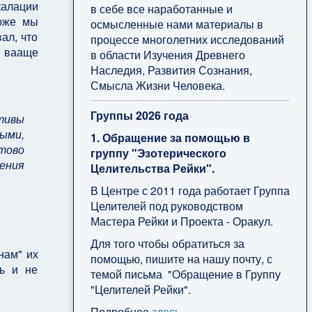
калации
в себе все наработанные и
тоже мы
осмысленные нами материалы в
ал, что
процессе многолетних исследований
о вааще
в области Изучения Древнего
Наследия, Развития Сознания,
Смысла Жизни Человека.
Группы 2026 года
тивы
ыми,
1. Обращение за помощью в
тово
группу "Эзотерического
ения
Целительства Рейки".
В Центре с 2011 года работает Группа
Целителей под руководством
Мастера Рейки и Проекта - Оракул.
Для того чтобы обратиться за
нам" их
помощью, пишите на нашу почту, с
ть и не
темой письма "Обращение в Группу
"Целителей Рейки".
Подробнее
здесь
.