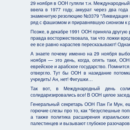
29 ноября в ООН гуляли т.н. Международный
ввела в 1977 году, аккурат через два год
знаменитую резолюцию №3379 "Ликвидация в
ряд с фашизмом и приравнявшую сионизм к р
Позже, в декабре 1991 ООН приняла другую
правда восторжествовала, так что ложки вро
ее все равно нараспев пересказывают! Однак
А знаете почему именно на 29 ноября выбор
ноября — это день, когда, опять таки, ООН
еврейское и арабское государство. Помнится,
отвергло. Тут бы ООН в назидание пото
учредить! Ан, нет! Фигушки…
Так вот, в Международный день сол
солидаризировались все! В ООН целое засед
Генеральный секретарь ООН Пан Ги Мун, ещ
горючие слезы про то, как "безуспешные по
а также политика расширения израильски
палестинцев и вызывают глубокое разочарован