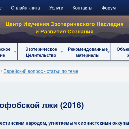
е
Онлайн книга
Услуги
Контакты
Форум
Центр Изучения Эзотерического Наследия
и Развития Сознания
еское
Эзотерическое
Рекомендованные
Объе
ие
Целительство
материалы
Еврейский вопрос - статьи по теме
офобской лжи (2016)
естинским народом, угнетаемым сионистскими оккупа