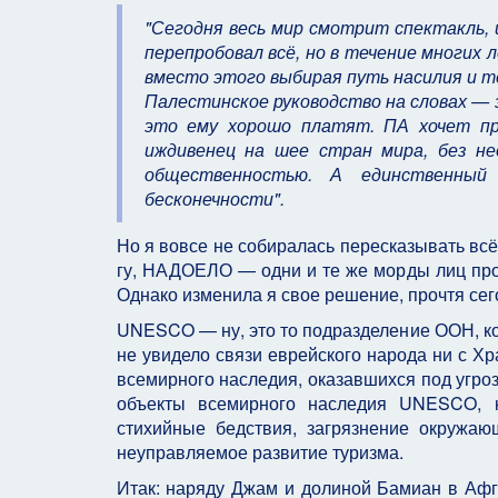
"Сегодня весь мир смотрит спектакль,
перепробовал всё, но в течение многих
вместо этого выбирая путь насилия и т
Палестинское руководство на словах — з
это ему хорошо платят. ПА хочет пр
иждивенец на шее стран мира, без н
общественностью. А единственны
бесконечности".
Но я вовсе не собиралась пересказывать всё 
гу, НАДОЕЛО — одни и те же морды лиц про
Однако изменила я свое решение, прочтя се
UNESCO — ну, это то подразделение ООН, кот
не увидело связи еврейского народа ни с Хр
всемирного наследия, оказавшихся под угроз
объекты всемирного наследия UNESCO, к
стихийные бедствия, загрязнение окружаю
неуправляемое развитие туризма.
Итак: наряду Джам и долиной Бамиан в Афг