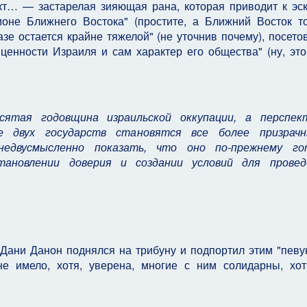
икт… — застарелая зияющая рана, которая приводит к эс
ионе Ближнего Востока" (простите, а Ближний Восток 
азе остается крайне тяжелой" (не уточнив почему), посетов
ценности Израиля и сам характер его общества" (ну, эт
сятая годовщина израильской оккупации, а перспек
е двух государств становятся все более призрачн
едвусмысленно показать, что оно по-прежнему го
ановлении доверия и создании условий для провед
 Дани Данон поднялся на трибуну и подпортил этим "певу
е имело, хотя, уверена, многие с ним солидарны, хо