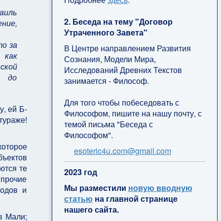
раиль
2. Беседа на тему "Договор
ение,
Утраченного Завета"
то за
В Центре направлением Развития
 как
Сознания, Модели Мира,
ской
Исследований Древних Текстов
т до
занимается - Философ.
Для того чтобы побеседовать с
, ей Б-
Философом, пишите на нашу почту, с
тураже!
темой письма "Беседа с
Философом".
которое
esoteric4u.com@gmail.com
бъектов
ются те
2
023 год
прочие
Мы разместили
новую вводную
родов и
статью
на главной странице
нашего сайта.
в Мали;