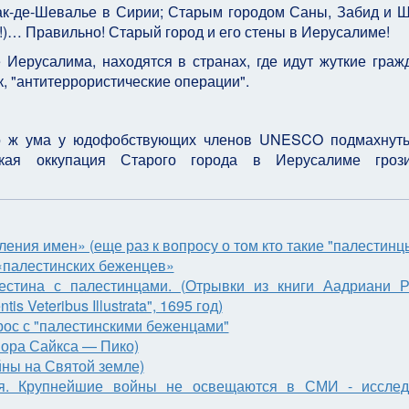
ак-де-Шевалье в Сирии; Старым городом Саны, Забид и 
!)… Правильно! Старый город и его стены в Иерусалиме!
 Иерусалима, находятся в странах, где идут жуткие граж
к, "антитеррористические операции".
ло ж ума у юдофобствующих членов UNESCO подмахнуть
ьская оккупация Старого города в Иерусалиме гроз
ния имен» (еще раз к вопросу о том кто такие "палестинц
«палестинских беженцев»
естина с палестинцами. (Отрывки из книги Аадриани 
s Veteribus Illustrata", 1695 год)
рос с "палестинскими беженцами"
овора Сайкса — Пико)
йны на Святой земле)
я. Крупнейшие войны не освещаются в СМИ - исслед