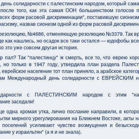
 день солидарности с палестинским народом, который сам
а после того, как эта самая ООН большинством голосов 
сех форм расовой дискриминации", поставившую сионизм
асизму, назвав сионизм одной из форм расовой дискримин
 резолюцию, №4686, отменяющую резолюцию №3379. Так в
де как нашлись, но осадок все таки остался — юдофобы все
о это уже совсем другая история.
 пал? Так "палестинцу" ж смерть, все то, что еврею хор
, но только в 1947 году, утвердила план раздела Палес
 еврейское население тот план приняло, а арабское катего
мкам Международный день солидарности с ЕВРЕЙСКИМ н
идарности с ПАЛЕСТИНСКИМ народом с этим "на
ание заседали!
е одна хромая утка, лично послание направили, в котор
пытки мирного урегулирования на Ближнем Востоке, акты н
х поселений усиливают чувство возмущения и безысход
ие у израильтян" (а я и не знала).