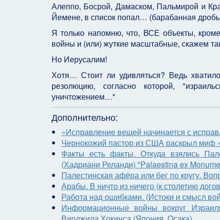
Алеппо, Босрой, Дамаском, Пальмирой и Кр
Йемене, в список попал… (барабанная дробь
Я только напомню, что, ВСЕ объекты, кроме
войны и (или) жуткие масштабные, скажем та
Но Иерусалим!
Хотя… Стоит ли удивляться? Ведь хвати
резолюцию, согласно которой, "израил
уничтожением…"
Дополнительно:
«Исправление вещей начинается с исправле
Чернокожий пастор из США раскрыл миф 
Факты есть факты. Откуда взялись Пал
(Хадриани Реланди) "Palaestina ex Monumenti
Палестинская афёра или бег по кругу. Воп
Арабы. В ничто из ничего (к столетию дог
Работа над ошибками. (Истоки и смысл во
Информационные войны вокруг Израил
Вирджила Хокинса (Япония, Осака)