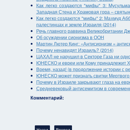
Как легко создаются "мифы" 3: Мусульм
Западная Стена и Храмовая гора – святын
Как легко создаются "мифы" 2: Махмуд Аб
палестинцах и земле Израиля (2014)
Речь главного раввина Великобритании Дж
Об осуждении сионизма в ООН
Мартин Лютер Кинг: «Антисионизм = анти
Почему ненавидят Израиль? (2014)
ЦАХАЛ не нарушил в Секторе Газа ни одн
ЮНЕСКО и евреи или Кому принадлежит Хр
Время, назад! (в продолжение истории с 
ЮНЕСКО может признать свитки Мертвого 
Почему в Израиле закрывают глаза на евр
Средневековый антисемитизм в современ
Комментарий:
Предыдущий: Театр одного зрителя (про КГБ и 
Следующий: Средневековый антисеми
Назад
Вперед