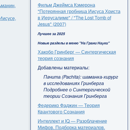
Фильм Джеймса Кэмерона
ьманин,
"Потерянная гробница Иисуса Христа
в Иерусалиме" / "The Lost Tomb of
Иисусе,
Jesus" (2007)
Лучшее за 2025
Новые разделы в меню "На Грани Науки"
Хакобо Гринберг — Синтергическая
теория сознания
Добавлены материалы:
Пачита (Pachita): шаманка-хирург
в исследованиях Гринберга
Подробнее о Синтергической
теории Сознания Гринберга
Федерико Фаджин — Теория
Квантового Сознания
Интеллект и IQ — Разоблачение
Мифов. Подборка материалов.