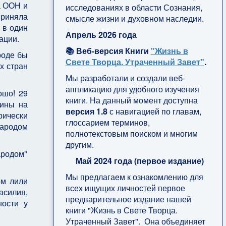
а ООН и
исследованиях в области Сознания,
приняла
смысле жизни и духовном наследии.
 в один
Апрель 2026 года
ации.
📚 Веб-версия Книги
"Жизнь в
роде бы
Свете Творца. Утраченный Завет"
.
х стран
Мы разработали и создали веб-
аппликацию для удобного изучения
ошо! 29
книги. На данный момент доступна
тины на
версия 1.8
с навигацией по главам,
рически
глоссарием терминов,
ародом
полнотекстовым поиском и многим
другим.
родом"
Май 2024 года (первое издание)
Мы предлагаем к ознакомлению для
ом лили
всех ищущих личностей первое
асилия,
предварительное издание нашей
ности у
книги "Жизнь в Свете Творца.
Утраченный Завет". Она объединяет