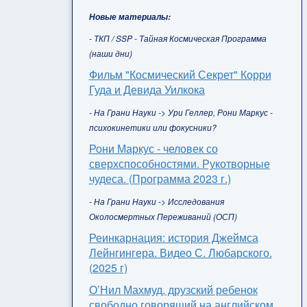
Новые материалы:
- ТКП / SSP - Тайная Космическая Программа
(наши дни)
Фильм "Космический Секрет" Корри
Гуда и Девида Уилкока
- На Грани Науки -> Ури Геллер, Рони Маркус -
психокинетики или фокусники?
Рони Маркус - человек со
сверхспособностями. Рукотворные
чудеса. (Программа 2023 г.)
- На Грани Науки -> Исследования
Околосмертных Переживаний (ОСП)
Реинкарнация: история Джеймса
Лейнгингера. Видео С. Любарского.
(2025 г)
О’Нил Махмуд, друзский ребенок
свободно говорящий на английском,