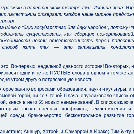
 играемый в палестинском театре лжи. Истина ясна: Из
 лет палестинцы отвергали каждое наше мирное предлож
еррора.
а идею о "двух государствах для двух народов", потому ч
одолжать существовать, как сборщик пожертвований,
еобходимости нести ответственность перед палестин
й способ жить так — это затягивать конфлик
это! Во-первых, недельной давности история! Во-вторых, ну
износят одни и те же ПУСТЫЕ слова в одном и том же ан
годня утром другую потрясающую новость!
орое занято вопросами образования, науки и культуры, и 
амовой горой, ни со Стеной Плача, опубликовало список о
ой, внеся в него 55 новых наименований. В список включа
оторым грозят военные конфликты, землетрясения и 
щей среды, браконьерство, бесконтрольное развитие го
анистане; Ашшур, Хатрой и Самаррой в Ираке; Тимбукту 