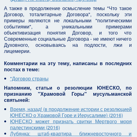
А также в продолжение осмысление темы "Что такое
Договор, тоталитарные Договора", поскольку эти
примеры являются не локальными "политическими
событиями", а уникальными примерами
объективизация понятия Договор, и того что
Современные социальные Договора - не имеют ничего
Духовного, основываясь на подлости, лжи и
лицемерии.
Комментарии на эту тему, написаны в последних
постах в теме:
"Договор страны
Напомним, статьи о резолюции ЮНЕСКО, по
признанию "Храмовой Горы" мусульманской
святыней:
Время, назад! (в продолжение истории с резолюцией
ЮНЕСКО о Храмовой Горе и Иерусалиме) (2016)
ЮНЕСКО может признать свитки Мертвого моря
палестинскими (2016)
Лубянка: штаб-квартира ближневосточного и