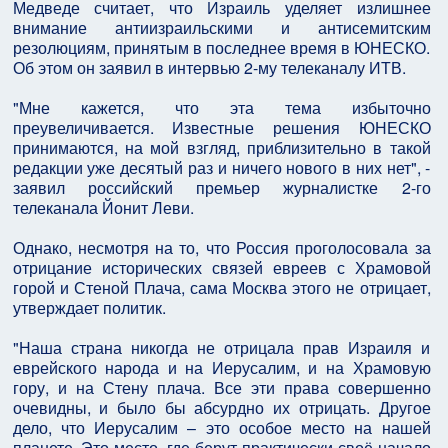
Медведе считает, что Израиль уделяет излишнее
внимание антиизраильскими и антисемитским
резолюциям, принятым в последнее время в ЮНЕСКО.
Об этом он заявил в интервью 2-му телеканалу ИТВ.
"Мне кажется, что эта тема избыточно
преувеличивается. Известные решения ЮНЕСКО
принимаются, на мой взгляд, приблизительно в такой
редакции уже десятый раз и ничего нового в них нет", -
заявил российский премьер журналистке 2-го
телеканала Йонит Леви.
Однако, несмотря на то, что Россия проголосовала за
отрицание исторических связей евреев с Храмовой
горой и Стеной Плача, сама Москва этого не отрицает,
утверждает политик.
"Наша страна никогда не отрицала прав Израиля и
еврейского народа и на Иерусалим, и на Храмовую
гору, и на Стену плача. Все эти права совершенно
очевидны, и было бы абсурдно их отрицать. Другое
дело, что Иерусалим – это особое место на нашей
планете. Это место, где берут практически своё начало