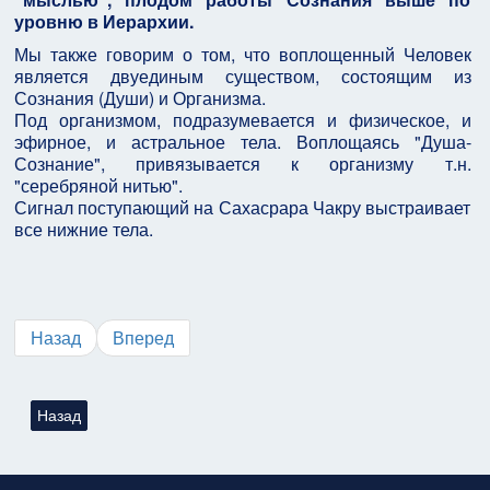
уровню в Иерархии.
Мы также говорим о том, что воплощенный Человек
является двуединым существом, состоящим из
Сознания (Души) и Организма.
Под организмом, подразумевается и физическое, и
эфирное, и астральное тела. Воплощаясь "Душа-
Сознание", привязывается к организму т.н.
"серебряной нитью".
Сигнал поступающий на Сахасрара Чакру выстраивает
все нижние тела.
Назад
Вперед
Предыдущий: Книга 1. Философия Эзотерики. Договор
Назад