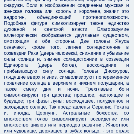
снаружи. Если в изображении соединены мужская и
женская
голова
или король и королева, значит это
андрогин, объединяющий противоположности.
Подобная фигура символизирует также единство
духовной и светской власти. Благоразумие
аллегорически изображается двуглавым существом,
смотрящим в обе стороны. Две головы Януса
означают, кроме того, летнее солнцестояние в
созвездии Рака (дверь человека), снижение и убывание
силы солнца и, зимнее солнцестояние в созвездии
Единорога (дверь богов), восхождение и
прибывающую силу солнца. Головы Диоскуров,
глядящие вверх и вниз, символизируют попеременное
появление солнца в верхнем и нижнем полушарии, а
также смену дня и ночи. Трехглавые боги
символизируют три царства; прошлое, настоящее и
будущее; три фазы луны; восходящее, полуденное и
заходящее солнце. Так представлены Серапис, Геката
и, иногда, Цернунн. Астральные божества со
множеством голов символизируют всевидение или
множество циклов или периодов развития. Животное
или чудовище, держащее в зубах кольцо, - это страж