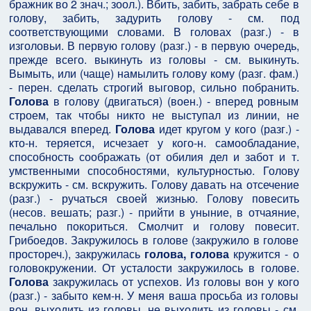
бражник во 2 знач.; зоол.). Вбить, забить, забрать себе в
голову, забить, задурить голову - см. под
соответствующими словами. В головах (разг.) - в
изголовьи. В первую голову (разг.) - в первую очередь,
прежде всего. выкинуть из головы - см. выкинуть.
Вымыть, или (чаще) намылить голову кому (разг. фам.)
- перен. сделать строгий выговор, сильно побранить.
Голова
в голову (двигаться) (воен.) - вперед ровным
строем, так чтобы никто не выступал из линии, не
выдавался вперед.
Голова
идет кругом у кого (разг.) -
кто-н. теряется, исчезает у кого-н. самообладание,
способность соображать (от обилия дел и забот и т.
умственными способностями, культурностью. Голову
вскружить - см. вскружить. Голову давать на отсечение
(разг.) - ручаться своей жизнью. Голову повесить
(несов. вешать; разг.) - прийти в уныние, в отчаяние,
печально покориться. Смолчит и голову повесит.
Грибоедов. Закружилось в голове (закружило в голове
простореч.), закружилась
голова,
голова
кружится - о
головокружении. От усталости закружилось в голове.
Голова
закружилась от успехов. Из головы вон у кого
(разг.) - забыто кем-н. У меня ваша просьба из головы
вон. выходить из головы, не выходить из головы - см.