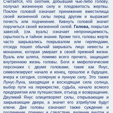
Считается, что охотник, добывший чью-либо голову,
получал жизненную силу и плодовитость жертвы.
Поклон головой означает принижение вместилища
своей жизненной силы перед другим и выражает
почесть или подчинение. Кивнуть головой значит
поручиться своей жизненной силой.
Голова,
покрытая
завесой, (см. вуаль) означает непроницаемость,
скрытность и тайное знание. Кроме того, головы жертв
часто закрывались покрывалом или гирляндами,
отсюда пошел обычай закрывать лицо невесты и
монахини, которая умирает в своей прежней жизни.
Вуаль или шляпа, помимо всего прочего, защищает
внутреннюю жизнь головы. Боги и мифологические
персонажи с двумя головами, такие как Янус,
символизируют начало и конец, прошлое и будущее,
вчера и сегодня, солярную и лунную силу. Это также
Лунус-Луна, заходящая и восходящая сила солнца,
выбор пути на перекрестке, судьба, начало всякого
предприятия или путешествия, отъезд и возвращение.
Двуликий Янус олицетворяет силы, открывающие и
закрывающие двери, а значит его атрибутом будут
ключи. Две головы означают также суждение и
различение, причину и следствие, видение внутри и