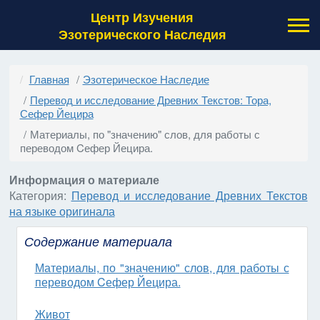
Центр Изучения
Эзотерического Наследия
Главная
Эзотерическое Наследие
Перевод и исследование Древних Текстов: Тора,
Сефер Йецира
Материалы, по "значению" слов, для работы с
переводом Cефер Йецира.
Информация о материале
Категория:
Перевод и исследование Древних Текстов
на языке оригинала
Содержание материала
Материалы, по "значению" слов, для работы с
переводом Cефер Йецира.
Живот