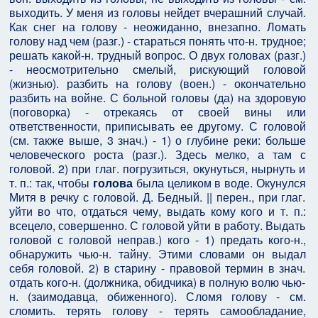
выходить. У меня из головы нейдет вчерашний случай.
Как снег на голову - неожиданно, внезапно. Ломать
голову над чем (разг.) - стараться понять что-н. трудное;
решать какой-н. трудный вопрос. О двух головах (разг.)
- неосмотрительно смелый, рискующий головой
(жизнью). разбить на голову (воен.) - окончательно
разбить на войне. С больной головы (да) на здоровую
(поговорка) - отрекаясь от своей вины или
ответственности, приписывать ее другому. С головой
(см. также выше, 3 знач.) - 1) о глубине реки: больше
человеческого роста (разг.). Здесь мелко, а там с
головой. 2) при глаг. погрузиться, окунуться, нырнуть и
т. п.: так, чтобы
голова
была целиком в воде. Окунулся
Митя в речку с головой. Д. Бедный. || перен., при глаг.
уйти во что, отдаться чему, выдать кому кого и т. п.:
всецело, совершенно. С головой уйти в работу. Выдать
головой с головой неправ.) кого - 1) предать кого-н.,
обнаружить чью-н. тайну. Этими словами он выдал
себя головой. 2) в старину - правовой термин в знач.
отдать кого-н. (должника, обидчика) в полную волю чью-
н. (заимодавца, обиженного). Сломя голову - см.
сломить. терять голову - терять самообладание,