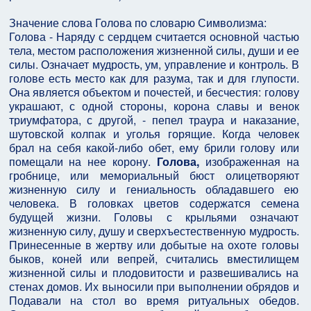
Значение слова Голова по словарю Символизма:
Голова - Наряду с сердцем считается основной частью
тела, местом расположения жизненной силы, души и ее
силы. Означает мудрость, ум, управление и контроль. В
голове есть место как для разума, так и для глупости.
Она является объектом и почестей, и бесчестия: голову
украшают, с одной стороны, корона славы и венок
триумфатора, с другой, - пепел траура и наказание,
шутовской колпак и уголья горящие. Когда человек
брал на себя какой-либо обет, ему брили голову или
помещали на нее корону.
Голова,
изображенная на
гробнице, или мемориальный бюст олицетворяют
жизненную силу и гениальность обладавшего ею
человека. В головках цветов содержатся семена
будущей жизни. Головы с крыльями означают
жизненную силу, душу и сверхъестественную мудрость.
Принесенные в жертву или добытые на охоте головы
быков, коней или вепрей, считались вместилищем
жизненной силы и плодовитости и развешивались на
стенах домов. Их выносили при выполнении обрядов и
Подавали на стол во время ритуальных обедов.