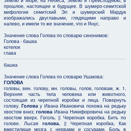
Землю и Море; на Небеса, Землю и Преисподнюю; в
прошлое, настоящее и будущее. В шумеро-семитской
мифологии семитский Эл и шумерский Мардук
изображались двуглавыми, глядящими направо и
налево, и имели то же значение, что и Янус.
Значение слова Голова по словарю синонимов:
Голова - башка
котелок
глава
башка
Значение слова Голова по словарю Ушакова:
ГОЛОВА
головы, вин. голову, мн. головы, голов, головам, ж. 1.
Верхняя часть тела человека или животного,
состоящая из черепной коробки и лица. Повернуть
голову.
Голова
у Ивана Ивановича похожа на редьку
хвостом вниз;
голова
Ивана Никифоровича на редьку
хвостом вверх. Гоголь. || Черепная коробка. Бить по
голове. Лысая
голова.
|| Черепная коробка, Как
вместилище мозга с нервами и сосудами. Боль в