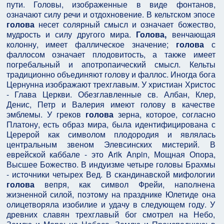
пути. Головы, изображенные в виде фонтанов,
означают силу речи и отдохновение. В кельтском эпосе
голова
несет солярный смысл и означает божество,
мудрость и силу другого мира.
Голова,
венчающая
колонну, имеет фаллическое значение;
голова
с
фаллосом означает плодовитость, а также имеет
погребальный и апотропаический смысл. Кельты
традиционно объединяют голову и фаллос. Иногда бога
Цернунна изображают трехглавым. У христиан Христос
- Глава Церкви. Обезглавленные св. Албан, Клер,
Денис, Петр и Валерия имеют голову в качестве
эмблемы. У греков
голова
зерна, которое, согласно
Платону, есть образ мира, была идентифицирована с
Церерой как символом плодородия и являлась
центральным звеном Элевсинских мистерий. В
еврейской каббале - это Arik Anpin, Мощная Опора,
Высшее Божество. В индуизме четыре головы Брахмы
- источники четырех Вед. В скандинавской мифологии
голова
вепря, как символ Фрейи, наполнена
жизненной силой, поэтому на празднике Юлетиде она
олицетворяла изобилие и удачу в следующем году. У
древних славян трехглавый бог смотрел на Небо,