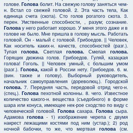
голове.
Голова
болит. На свежую голову заняться чем-
н. Встал со свежей головой. 2. Эта часть тела, Как
единица счета (скота). Сто голов рогатого скота. 3.
перен. Умственные способности, , разум; сознание.
Голова
у него работает хорошо. У меня этого даже и в
голове не было. Мне пришла в голову мысль. Работать
головой. Он - малый с головой. Грибоедов. || Человек,
Как носитель каких-н. качеств, способностей (разг.).
Тупая
голова.
Светлая
голова.
Смелая
голова.
Горящих дюжина голов. Грибоедов. Гуляй, казацкая
голова! Гоголь. || Человек умный, с большим умом
(разг.).
Голова,
какой в России нету. Грибоедов. 6. м.
(вин. также и голову). Выборный руководитель,
начальник самоуправления (дореволюц.). Городской
голова.
7. Передняя часть, передовой отряд чего-н.
(спец.).
Голова
пехотной колонны. 8. чего. Известное
количество какого-н. вещества (съедобного) в форме
шара или конуса, имеющее нек-рое сходство по виду с
человеческой головой.
Голова
сахара.
Голова
сыра.
Адамова
голова
- 1) изображение черепа с двумя
накрест лежащими костями под ним (устар.); 2) род
ночной бабочки, то же, что мертвая
голова
(см.