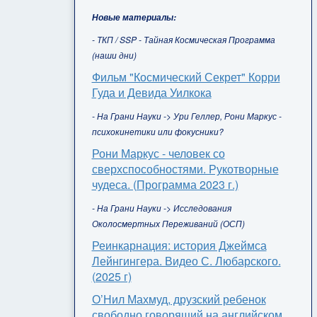
Новые материалы:
- ТКП / SSP - Тайная Космическая Программа
(наши дни)
Фильм "Космический Секрет" Корри
Гуда и Девида Уилкока
- На Грани Науки -> Ури Геллер, Рони Маркус -
психокинетики или фокусники?
Рони Маркус - человек со
сверхспособностями. Рукотворные
чудеса. (Программа 2023 г.)
- На Грани Науки -> Исследования
Околосмертных Переживаний (ОСП)
Реинкарнация: история Джеймса
Лейнгингера. Видео С. Любарского.
(2025 г)
О’Нил Махмуд, друзский ребенок
свободно говорящий на английском,