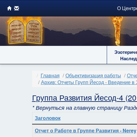
О Центр
Эзотерич
Наслед
Главная
Объективизация работы
Отче
Архив: Отчеты Групп Йесод - Введение в 
Группа Развития Йесод-4 (20
* Вернуться на главную страницу Разде
Заголовок
Материалы
Отчет о Работе в Группе Развития - Nerey