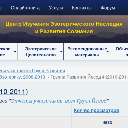
е
Онлайн книга
Услуги
Контакты
Форум
Центр Изучения Эзотерического Наследия
и Развития Сознания
еское
Эзотерическое
Рекомендованные
Объе
ие
Целительство
материалы
ты участников Групп Развития
Эзотерику, 2008-2013
Группа Развития Йесод 4 (2010-201
10-2011)
ла "
Отчеты участников всех Групп Йесод
"
Кол-во просмотров
4683