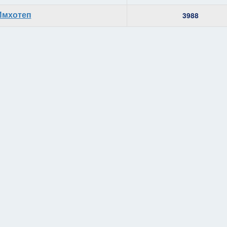
Имхотеп
3988