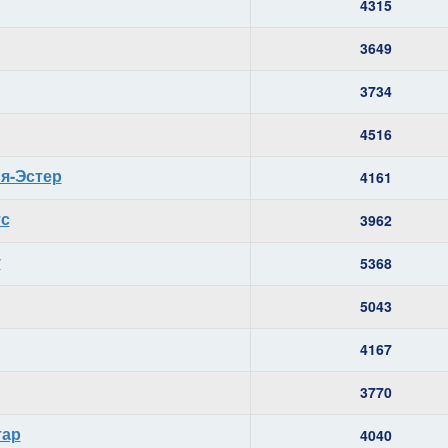
4315
3649
3734
4516
ия-Эстер
4161
тс
3962
у
5368
5043
4167
3770
тар
4040