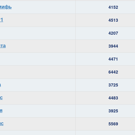
амифь
4152
т1
4513
4207
ита
3944
4471
6442
а
3725
ес
4483
я
3925
ис
5569