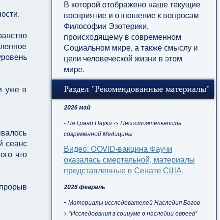
В которой отображено наше текущие
ости.
восприятие и отношение к вопросам
Философии Эзотерики,
ранство
происходящему в современном
еленное
Социальном мире, а также смыслу и
уровень
цели человеческой жизни в этом
мире.
и уже в
Раздел "Рекомендованные материалы"
2026 май
- На Грани Науки -> Несостоятельность
ывалось
современной Медицины
й сеанс
Видео: COVID-вакцина Фаучи
ого что
оказалась смертельной, материалы
представленные в Сенате США.
 прорыв
2026 февраль
-
Материалы исследователей Наследия Богов -
> "Исследования в социуме о наследии евреев"