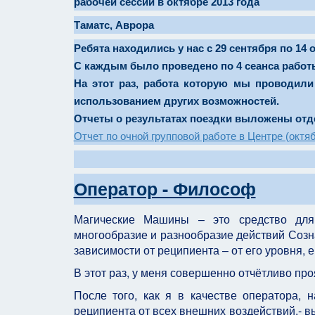
рабочей сессии в октябре 2013 года
Таматс, Аврора
Ребята находились у нас с 29 сентября по 14 
С каждым было проведено по 4 сеанса рабо
На этот раз, работа которую мы проводил
использованием других возможностей.
Отчеты о результатах поездки выложены от
Отчет по очной групповой работе в Центре (октя
Оператор - Философ
Магические Машины – это средство для
многообразие и разнообразие действий Созн
зависимости от реципиента – от его уровня, е
В этот раз, у меня совершенно отчётливо пр
После того, как я в качестве оператора, 
реципиента от всех внешних воздействий,- в