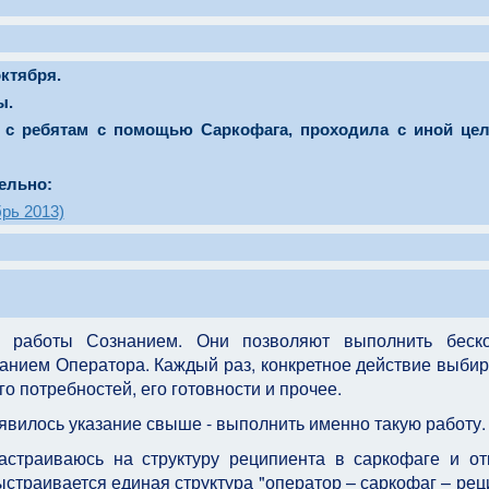
октября.
ты.
и с ребятам с помощью Саркофага, проходила с иной це
дельно:
брь 2013)
 работы Сознанием. Они позволяют выполнить беско
анием Оператора. Каждый раз, конкретное действие выбир
го потребностей, его готовности и прочее.
оявилось указание свыше - выполнить именно такую работу.
настраиваюсь на структуру реципиента в саркофаге и о
ыстраивается единая структура "оператор – саркофаг – рец