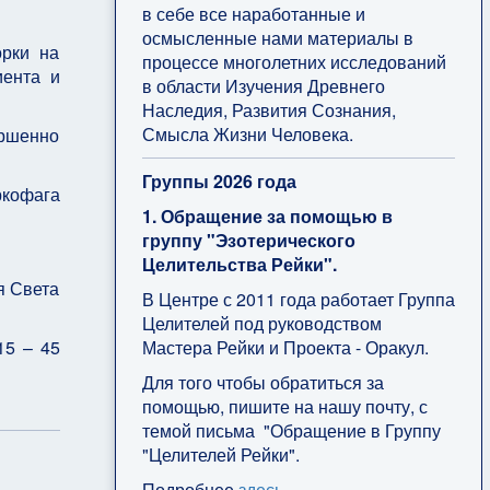
в себе все наработанные и
осмысленные нами материалы в
орки на
процессе многолетних исследований
иента и
в области Изучения Древнего
Наследия, Развития Сознания,
Смысла Жизни Человека.
ершенно
Группы 2026 года
ркофага
1. Обращение за помощью в
группу "Эзотерического
Целительства Рейки".
я Света
В Центре с 2011 года работает Группа
Целителей под руководством
Мастера Рейки и Проекта - Оракул.
15 – 45
Для того чтобы обратиться за
помощью, пишите на нашу почту, с
темой письма "Обращение в Группу
"Целителей Рейки".
Подробнее
здесь
.