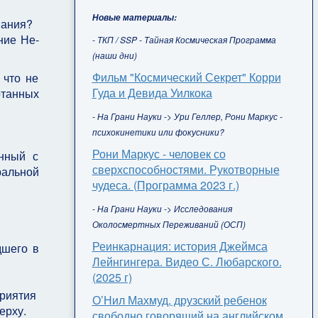
Новые материалы:
нания?
ние Не-
- ТКП / SSP - Тайная Космическая Программа
(наши дни)
Фильм "Космический Секрет" Корри
 что не
Гуда и Девида Уилкока
отанных
- На Грани Науки -> Ури Геллер, Рони Маркус -
психокинетики или фокусники?
Рони Маркус - человек со
нный с
сверхспособностями. Рукотворные
ральной
чудеса. (Программа 2023 г.)
- На Грани Науки -> Исследования
Околосмертных Переживаний (ОСП)
Реинкарнация: история Джеймса
дшего в
Лейнгингера. Видео С. Любарского.
(2025 г)
приятия
О’Нил Махмуд, друзский ребенок
верху.
свободно говорящий на английском,