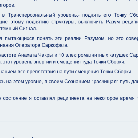
егоров.
в Трансперсональный уровень,- поднять его Точку Сб
щие этому поднятию структуры, выключить Разум рецип
стемный Сигнал.
ля пытающихся понять эти реалии Разумом, но это сов
нания Оператора Саркофага.
 частоте Анахата Чакры и 10 электромагнитных катушек Са
 этот уровень энергии и смещения туда Точки Сборки.
нанием все препятствия на пути смещения Точки Сборки.
сь на этом уровне, я своим Сознанием "расчищал" путь дл
е состояние я оставлял реципиента на некоторое время 