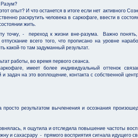
 Разум?
тот опыт? И что останется в итоге если нет активного Соз
ственно раскрутить человека в саркофаге, ввести в состоя
состоянии жить.
у точку, - переход к жизни вне-разума. Важно понять,
отпускание всего того, что прописано на уровне нараб
ть какой-то там задуманный результат.
тат работы, во время первого сеанса.
аркофаге, имеет более индивидуальный оттенок связа
 и задач на это воплощение, контакта с собственной цент
а просто результатом вычленения и осознания произоше
ровнялась, я ощутила и отследила повышение частоты вос
джну и сахасрару - прямого восприятия сигнала идущего с