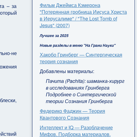
Фильм Джеймса Кэмерона
та – за
"Потерянная гробница Иисуса Христа
который
в Иерусалиме" / "The Lost Tomb of
Jesus" (2007)
Лучшее за 2025
Новые разделы в меню "На Грани Науки"
льно-не
Хакобо Гринберг — Синтергическая
теория сознания
ложения
Добавлены материалы:
Пачита (Pachita): шаманка-хирург
в исследованиях Гринберга
Подробнее о Синтергической
блески,
теории Сознания Гринберга
Федерико Фаджин — Теория
Квантового Сознания
Интеллект и IQ — Разоблачение
йствий
Мифов. Подборка материалов.