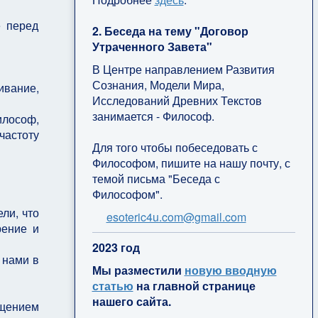
е перед
2. Беседа на тему "Договор
Утраченного Завета"
В Центре направлением Развития
Сознания, Модели Мира,
ивание,
Исследований Древних Текстов
занимается - Философ.
илософ,
частоту
Для того чтобы побеседовать с
Философом, пишите на нашу почту, с
темой письма "Беседа с
Философом".
ли, что
esoteric4u.com@gmail.com
рение и
2
023 год
 нами в
Мы разместили
новую вводную
статью
на главной странице
нашего сайта.
щением