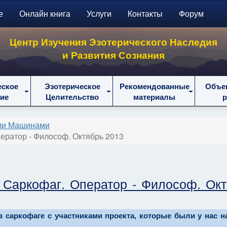
е
Онлайн книга
Услуги
Контакты
Форум
Центр Изучения Эзотерического Наследия
и Развития Сознания
еское
Эзотерическое
Рекомендованные
Объе
ие
Целительство
материалы
ими Машинами
ератор - Философ. Октябрь 2013
 Саркофаг. Оператор - Философ. Ок
саркофаге с участниками проекта, которые были у нас н