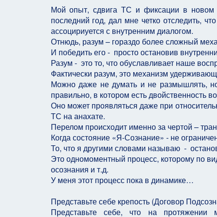
Мой опыт, сдвига ТС и фиксации в новом 
последний год, дал мне четко отследить, чт
ассоцириуется с внутренним диалогом.
Отнюдь, разум – гораздо более сложный меха
И победить его - просто остановив внутренн
Разум - это то, что обуславливает наше восп
Фактически разум, это механизм удерживающи
Можно даже не думать и не размышлять, но
правильно, в котором есть двойственность во
Оно может проявляться даже при относитель
ТС на анахате.
Перелом происходит именно за чертой – тран
Когда состояние «Я-Сознание» - не ограниче
То, что я другими словами называю - остано
Это одномоментный процесс, которому по ви
осознания и т.д.
У меня этот процесс пока в динамике…
Представьте себе крепость (Договор Подсозн
Представьте себе, что на протяжении 