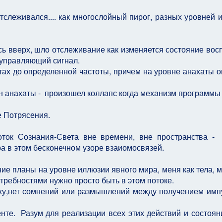
тслеживался.... как многослойный пирог, разных уровней и
ь вверх, шло отслеживание как изменяется состояние вос
 управляющий сигнал.
тах до определенной частоты, причем на уровне анахаты о
он анахаты - произошел коллапс когда механизм программы
е Потрясения.
ток Сознания-Света вне времени, вне пространства -
ура в этом бесконечном узоре взаиомосвязей.
ие планы на уровне иллюзии явного мира, меня как тела, м
ребностями нужно просто быть в этом потоке.
ерху,нет сомнений или размышлений между получением имп
нте. Разум для реализации всех этих действий и состоян