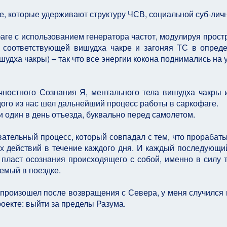
не, которые удерживают структуру ЧСВ, социальной суб-личн
фаге с использованием генератора частот, модулируя прост
е соответствующей вишудха чакре и загоняя ТС в опред
удха чакры) – так что все энергии кокона поднимались на 
чностного Сознания Я, ментального тела вишудха чакры 
дого из нас шел дальнейший процесс работы в саркофаге.
 и один в день отъезда, буквально перед самолетом.
ательный процесс, который совпадал с тем, что прорабат
х действий в течение каждого дня. И каждый последующи
ласт осознания происходящего с собой, именно в силу т
емый в поездке.
произошел после возвращения с Севера, у меня случился
оекте: выйти за пределы Разума.