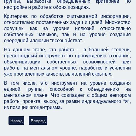
группы, выработке определенных критериев по
настройке и работе в обоих позициях.
Критериев по обработке считываемой информации,
относительно поставленных задач и целей. Множество
ловушек, как на уровне иллюзий относительно
собственных навыков, так и на уровне создания
очередной иллюзии "всезнайства".
На данном этапе, эта работа - в большей степени,
превосходный инструмент по пробуждению сознания,
объективизации собственных возможностей для
работы на ментальном уровне, наработке и усилении
уже проявленных качеств, выявлений скрытых.
В том числе, это инструмент на уровне создания
единой группы, способной к объединению на
ментальном плане. Что совпадает с общим вектором
работы проекта: выход за рамки индивидуального "я",
из позиции эгоцентризма.
Предыдущий: Очная работа с машинами. Могила Шимона Бар-
Следующий: Заочная работа. Чёрная комната "Вели
Назад
Вперед