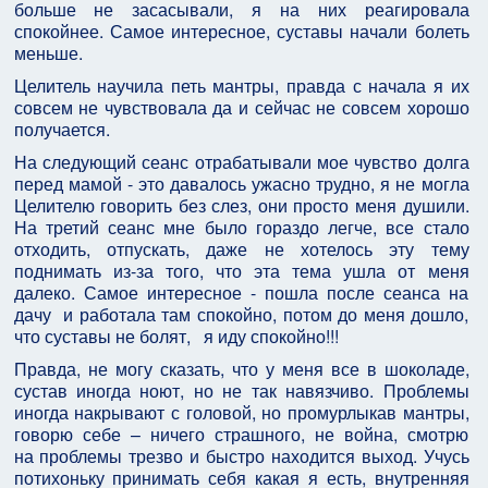
больше не засасывали, я на них реагировала
спокойнее. Самое интересное, суставы начали болеть
меньше.
Целитель научила петь мантры, правда с начала я их
совсем не чувствовала да и сейчас не совсем хорошо
получается.
На следующий сеанс отрабатывали мое чувство долга
перед мамой - это давалось ужасно трудно, я не могла
Целителю говорить без слез, они просто меня душили.
На третий сеанс мне было гораздо легче, все стало
отходить, отпускать, даже не хотелось эту тему
поднимать из-за того, что эта тема ушла от меня
далеко. Самое интересное - пошла после сеанса на
дачу и работала там спокойно, потом до меня дошло,
что суставы не болят, я иду спокойно!!!
Правда, не могу сказать, что у меня все в шоколаде,
сустав иногда ноют, но не так навязчиво. Проблемы
иногда накрывают с головой, но промурлыкав мантры,
говорю себе – ничего страшного, не война, смотрю
на проблемы трезво и быстро находится выход. Учусь
потихоньку принимать себя какая я есть, внутренняя