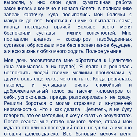
выросли, у них свои дела, суматошная работа
закончилась и конечно я начала болеть, в поликлинике
завели карточку, куда посыпались мои болячки с
макушки до пят. Бороться с ними я пыталась сама,
иногда посещала врачей. Больше всего меня
беспокоили суставы ижних конечностей. Мне
поставили диагноз – коксартроз тазобедренных
суставов, обрисовали мое бесперспективное будущее,
а я всю жизнь люблю много ходить. Полное уныние.
Моя дочь посоветовала мне обратиться к Целителю
(она занималась в их группе). Я долго не решалась
беспокоить людей своими мелкими проблемами, у
других ведь еще хуже, чего ныть-то. Когда решилась,
наконец, и услышала очень спокойный и
доброжелательный голос за тысячи километров от
себя, успокоилась, правда разговорилась я не сразу.
Решили бороться с моими страхами и внутренней
нервозностью. Что и как делала Целитель, я не буду
говорить, это ее методики, я хочу сказать о результатах.
После сеанса мне стало намного легче, страхи мои
куда-то отошли на последний план, не ушли, а именно
отошли далеко-далеко. Все бытовые мелочи меня