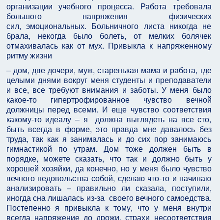
организации учебного процесса. Работа требовала
большого напряжения физических
сил, эмоциональных. Больничного листа никогда не
брала, некогда было болеть, от мелких болячек
отмахивалась как от мух. Привыкла к напряженному
ритму жизни
– дом, две дочери, муж, старенькая мама и работа, где
целыми днями вокруг меня студенты и преподаватели
и все, все требуют внимания и заботы. У меня было
какое-то гипертрофированное чувство вечной
должницы перед всеми. И еще чувство соответствия
какому-то идеалу – я должна выглядеть на все сто,
быть всегда в форме, это правда мне давалось без
труда, так как я занималась и до сих пор занимаюсь
гимнастикой по утрам. Дом тоже должен быть в
порядке, можете сказать, что так и должно быть у
хорошей хозяйки, да конечно, но у меня было чувство
вечного недовольства собой, сделаю что-то и начинаю
анализировать – правильно ли сказала, поступили,
иногда сна лишалась из-за своего вечного самоедства.
Постепенно я привыкла к тому, что у меня внутри
всегда напряжение до дрожи, страхи несоответствия