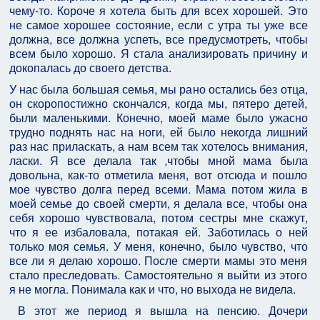
чему-то. Короче я хотела быть для всех хорошей. Это
не самое хорошее состояние, если с утра ты уже все
должна, все должна успеть, все предусмотреть, чтобы
всем было хорошо. Я стала анализировать причину и
докопалась до своего детства.
У нас была большая семья, мы рано остались без отца,
он скоропостижно скончался, когда мы, пятеро детей,
были маленькими. Конечно, моей маме было ужасно
трудно поднять нас на ноги, ей было некогда лишний
раз нас приласкать, а нам всем так хотелось внимания,
ласки. Я все делала так ,чтобы мной мама была
довольна, как-то отметила меня, вот отсюда и пошло
мое чувство долга перед всеми. Мама потом жила в
моей семье до своей смерти, я делала все, чтобы она
себя хорошо чувствовала, потом сестры мне скажут,
что я ее избаловала, потакая ей. Заботилась о ней
только моя семья. У меня, конечно, было чувство, что
все ли я делаю хорошо. После смерти мамы это меня
стало преследовать. Самостоятельно я выйти из этого
я не могла. Понимала как и что, но выхода не видела.
В этот же период я вышла на пенсию. Дочери