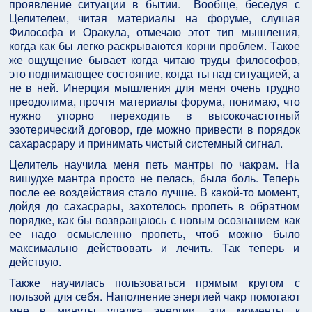
проявление ситуации в бытии. Вообще, беседуя с
Целителем, читая материалы на форуме, слушая
Философа и Оракула, отмечаю этот тип мышления,
когда как бы легко раскрываются корни проблем. Такое
же ощущение бывает когда читаю труды философов,
это поднимающее состояние, когда ты над ситуацией, а
не в ней. Инерция мышления для меня очень трудно
преодолима, прочтя материалы форума, понимаю, что
нужно упорно переходить в высокочастотный
эзотерический договор, где можно привести в порядок
сахарасрару и принимать чистый системный сигнал.
Целитель научила меня петь мантры по чакрам. На
вишудхе мантра просто не пелась, была боль. Теперь
после ее воздействия стало лучше. В какой-то момент,
дойдя до сахасрары, захотелось пропеть в обратном
порядке, как бы возвращаюсь с новым осознанием как
ее надо осмысленно пропеть, чтоб можно было
максимально действовать и лечить. Так теперь и
действую.
Также научилась пользоваться прямым кругом с
пользой для себя. Наполнение энергией чакр помогают
мне в минуты упадка энергии, эти моменты к