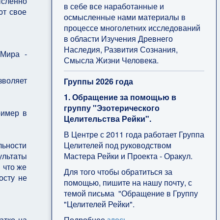
ысленно
в себе все наработанные и
ют свое
осмысленные нами материалы в
процессе многолетних исследований
в области Изучения Древнего
Наследия, Развития Сознания,
Мира -
Смысла Жизни Человека.
воляет
Группы 2026 года
1. Обращение за помощью в
группу "Эзотерического
ример в
Целительства Рейки".
В Центре с 2011 года работает Группа
Целителей под руководством
льности
Мастера Рейки и Проекта - Оракул.
ультаты
 что же
Для того чтобы обратиться за
осту не
помощью, пишите на нашу почту, с
темой письма "Обращение в Группу
"Целителей Рейки".
Подробнее
здесь
.
атко на