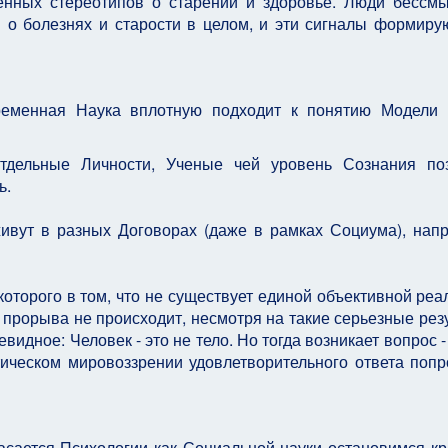
енных стереотипов о старении и здоровье. Люди бессм
о болезнях и старости в целом, и эти сигналы формиру
ременная Наука вплотную подходит к понятию Модели 
тдельные Личности, Ученые чей уровень Сознания поз
ь.
ивут в разных Договорах (даже в рамках Социума), нап
 которого в том, что не существует единой объективной реа
ом прорыва не происходит, несмотря на такие серьезные рез
дное: Человек - это не тело. Но тогда возникает вопрос -
ическом мировоззрении удовлетворительного ответа попр
асается Психологии как Социальной науки остановимся кр