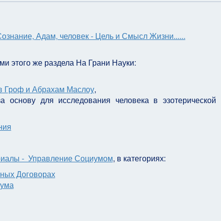
ознание, Адам, человек - Цель и Смысл Жизни......
ми этого же раздела На Грани Науки:
в Гроф и Абрахам Маслоу
,
а основу для исследования человека в эзотерической 
ния
иалы - Управление Социумом
, в категориях:
ных Договорах
иума