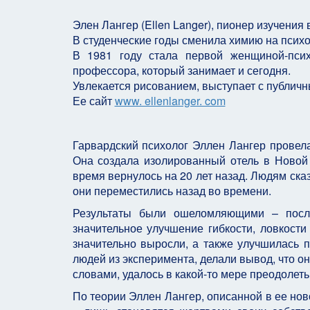
Элен Лангер (Ellen Langer), пионер изучения 
В студенческие годы сменила химию на психо
В 1981 году стала первой женщиной-псих
профессора, который занимает и сегодня.
Увлекается рисованием, выступает с публичн
Ее сайт
www. ellenlanger. com
Гарвардский психолог Эллен Лангер провела
Она создала изолированный отель в Новой 
время вернулось на 20 лет назад. Людям сказ
они переместились назад во времени.
Результаты были ошеломляющими – посл
значительное улучшение гибкости, ловкости
значительно выросли, а также улучшилась 
людей из эксперимента, делали вывод, что о
словами, удалось в какой-то мере преодолеть
По теории Эллен Лангер, описанной в ее ново