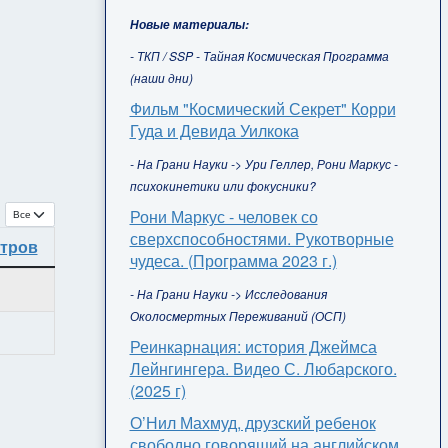
Новые материалы:
- ТКП / SSP - Тайная Космическая Программа
(наши дни)
Фильм "Космический Секрет" Корри
Гуда и Девида Уилкока
- На Грани Науки -> Ури Геллер, Рони Маркус -
психокинетики или фокусники?
Кол-во строк:
Рони Маркус - человек со
сверхспособностями. Рукотворные
отров
чудеса. (Программа 2023 г.)
- На Грани Науки -> Исследования
Околосмертных Переживаний (ОСП)
Реинкарнация: история Джеймса
Лейнгингера. Видео С. Любарского.
(2025 г)
О’Нил Махмуд, друзский ребенок
свободно говорящий на английском,