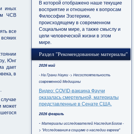
В которой отображено наше текущие
ли иных
восприятие и отношение к вопросам
ном ЧСВ
Философии Эзотерики,
происходящему в современном
Социальном мире, а также смыслу и
ять все
цели человеческой жизни в этом
 всяких
мире.
тоянии
Раздел "Рекомендованные материалы"
оу, Юнг
2026 май
ма дает
века, в
- На Грани Науки -> Несостоятельность
современной Медицины
..
Видео: COVID-вакцина Фаучи
оказалась смертельной, материалы
 случае
представленные в Сенате США.
и может
вшегося
2026 февраль
-
Материалы исследователей Наследия Богов -
> "Исследования в социуме о наследии евреев"