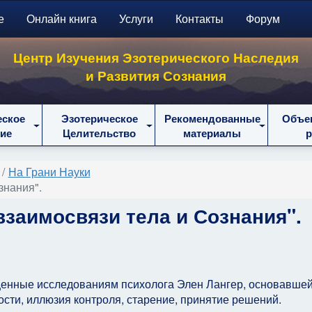
е
Онлайн книга
Услуги
Контакты
Форум
Центр Изучения Эзотерического Наследия
и Развития Сознания
еское
Эзотерическое
Рекомендованные
Объе
ие
Целительство
материалы
На Грани Науки
знания".
взаимосвязи тела и Сознания".
щенные исследованиям психолога Элен Лангер, основавше
сти, иллюзия контроля, старение, принятие решений.