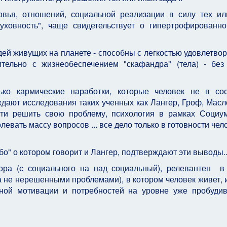
ья, отношений, социальной реализации в силу тех и
ховность", чаще свидетельствует о гипертрофирован
ей живущих на планете - способны с легкостью удовлетвор
тельно с жизнеобеспечением "скафандра" (тела) - без
ко кармические наработки, которые человек не в сос
ждают исследования таких ученных как Лангер, Гроф, Масл
сти решить свою проблему, психология в рамках Социу
ать массу вопросов ... все дело только в готовности чело
бо" о котором говорит и Лангер, подтверждают эти выводы.
ора (с социального на над социальный), релевантен в
а не нерешенными проблемами), в котором человек живет, 
нной мотивации и потребностей на уровне уже пробуди