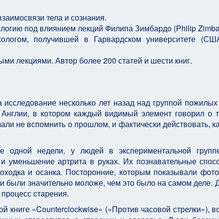
взаимосвязи тела и сознания.
логию под влиянием лекций Филипа Зимбардо (Philip Zimba
ологом, получившей в Гарвардском университете (СШ
ыми лекциями. Автор более 200 статей и шести книг.
 исследование несколько лет назад над группой пожилых
Англии, в котором каждый видимый элемент говорил о т
али не вспомнить о прошлом, и фактически действовать, ка
е одной недели, у людей в экспериментальной групп
 и уменьшение артрита в руках. Их познавательные спос
походка и осанка. Посторонние, которым показывали фот
ни были значительно моложе, чем это было на самом деле. 
 процесс старения.
й книге «Counterclockwise» («Против часовой стрелки»), в