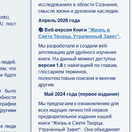
исследованиях в области Сознания,
смысле жизни и духовном наследии.
rdo).
Апрель 2026 года
А) пост
📚 Веб-версия Книги
"Жизнь в
Свете Творца. Утраченный Завет"
.
Мы разработали и создали веб-
аппликацию для удобного изучения
книги. На данный момент доступна
 людей.
версия 1.8
с навигацией по главам,
ом, что
глоссарием терминов,
к будто
полнотекстовым поиском и многим
другим.
е было
Май 2024 года (первое издание)
обности
Мы предлагаем к ознакомлению для
ографии
всех ищущих личностей первое
Другими
предварительное издание нашей
книги "Жизнь в Свете Творца.
се люди
Утраченный Завет". Она объединяет