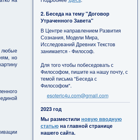
2. Беседа на тему "Договор
Утраченного Завета"
В Центре направлением Развития
Сознания, Модели Мира,
Исследований Древних Текстов
о любые
занимается - Философ.
иям, но
картину
Для того чтобы побеседовать с
Философом, пишите на нашу почту, с
темой письма "Беседа с
Философом".
ленного
esoteric4u.com@gmail.com
 единой
2
023 год
Мы разместили
новую вводную
статью
на главной странице
тивации
нашего сайта.