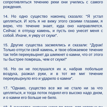
сопротивляться течению реки они учились с самого
рождения.
14. Но одно существо наконец сказало: "Я устал
цепляться. И хоть я не вижу этого своими глазами, я
верю, что течение знает, куда оно направляется.
Сейчас я отпущу камень, и пусть оно унесет меня с
собой. Иначе, я умру от скуки".
15. Другие существа засмеялись и сказали: "Дурак!
Только отпусти свой камень, и твое обожаемое течение
так тебя перекувырнет да шмякнет о камни, что от этого
ты быстрее помрешь, чем от скуки!"
16. Но он не послушался их и, набрав побольше
воздуха, разжал руки, и в тот же миг течение
перекувырнуло его и ударило о камни".
17. "Однако, существо все же не стало ни за что
цепляться, и тогда поток поднял его высоко надо дном,
и о камни его больше не било.
18. А существа, жившие ниже по реке, для которых он