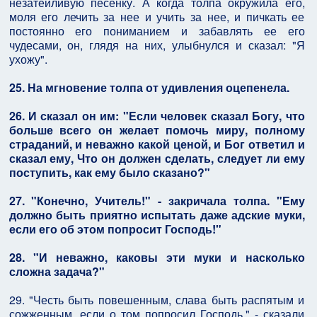
незатейливую песенку. А когда толпа окружила его,
моля его лечить за нее и учить за нее, и пичкать ее
постоянно его пониманием и забавлять ее его
чудесами, он, глядя на них, улыбнулся и сказал: "Я
ухожу".
25. На мгновение толпа от удивления оцепенела.
26. И сказал он им: "Если человек сказал Богу, что
больше всего он желает помочь миру, полному
страданий, и неважно какой ценой, и Бог ответил и
сказал ему, Что он должен сделать, следует ли ему
поступить, как ему было сказано?"
27. "Конечно, Учитель!" - закричала толпа. "Ему
должно быть приятно испытать даже адские муки,
если его об этом попросит Господь!"
28. "И неважно, каковы эти муки и насколько
сложна задача?"
29. "Честь быть повешенным, слава быть распятым и
сожженным, если о том попросил Господь," - сказали