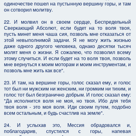
одиночестве пошел на пустынную вершину горы, и там
он сотворил молитву.
22. И молвил он в своем сердце, Беспредельный
Сверкающий Абсолют, если будет на то воля твоя,
пусть минет меня чаша сия, позволь мне отказаться от
этой невыполнимой задачи. Я не могу жить жизнью
даже одного другого человека, однако десятки тысяч
молят меня о жизни. Я сожалею, что позволил всему
этому случиться. И если будет на то воля твоя, позволь
мне вернуться к моим моторам и моим инструментам, и
позволь мне жить как все".
23. И там, на вершине горы, голос сказал ему, и голос
тот был ни мужским ни женским, ни громким ни тихим, и
голос тот был безгранично добрым. И голос сказал ему:
"Да исполнится воля не моя, но твоя. Ибо для тебя
твоя воля - это моя воля. Иди своим путем, подобно
всем остальным, и будь счастлив на земле".
24. И услыхав это, Мессия обрадовался и,
поблагодарив, спустился с горы, напевая