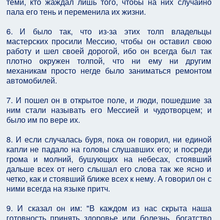
теми, кто жаждал лишь того, чтобы на них случайно
пала его тень и переменила их жизни.
6. И было так, что из-за этих толп владельцы
мастерских просили Мессию, чтобы он оставил свою
работу и шел своей дорогой, ибо он всегда был так
плотно окружен толпой, что ни ему ни другим
механикам просто негде было заниматься ремонтом
автомобилей.
7. И пошел он в открытое поле, и люди, пошедшие за
ним стали называть его Мессией и чудотворцем; и
было им по вере их.
8. И если случалась буря, пока он говорил, ни единой
капли не падало на головы слушавших его; и посреди
грома и молний, бушующих на небесах, стоявший
дальше всех от него слышал его слова так же ясно и
четко, как и стоявший ближе всех к нему. А говорил он с
ними всегда на языке притч.
9. И сказал он им: "В каждом из нас скрыта наша
готовность принять здоровье или болезнь, богатство