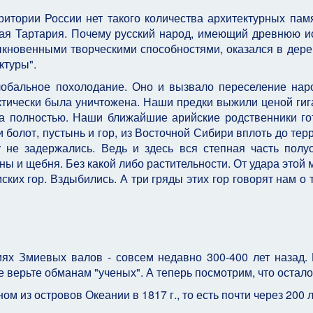
итории России нет такого количества архитектурных пам
кая Тартария. Почему русский народ, имеющий древнюю и
ыкновенными творческими способностями, оказался в дер
ктуры".
лобальное похолодание. Оно и вызвало переселение нар
тически была уничтожена. Наши предки выжили ценой гиг
ла полностью. Наши ближайшие арийские родственники г
 болот, пустынь и гор, из Восточной Сибири вплоть до тер
не задержались. Ведь и здесь вся степная часть полу
ы и щебня. Без какой либо растительности. От удара этой 
их гор. Вздыбились. А три гряды этих гор говорят нам о т
ях Змиевых валов - совсем недавно 300-400 лет назад.
 верьте обманам "ученых". А теперь посмотрим, что остало
м из островов Океании в 1817 г., то есть почти через 200 л