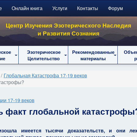
е
Онлайн книга
Услуги
Контакты
Форум
Центр Изучения Эзотерического Наследия
и Развития Сознания
еское
Эзотерическое
Рекомендованные
Объе
ие
Целительство
материалы
Глобальная Катастрофа 17-19 веков
атастрофы?
ии 17-19 веков
ь факт глобальной катастрофы
изошла имеется тысячи доказательств, и они ле