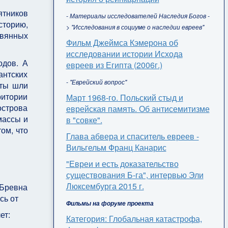
ятников
- Материалы исследователей Наследия Богов -
сторию,
> "Исследования в социуме о наследии евреев"
евянных
Фильм Джеймса Кэмерона об
исследовании истории Исхода
одов. А
евреев из Египта (2006г.)
антских
- "Еврейский вопрос"
оты шли
ритории
Март 1968-го. Польский стыд и
острова
еврейская память. Об антисемитизме
массы и
в "совке".
ом, что
Глава абвера и спаситель евреев -
Вильгельм Франц Канарис
"Евреи и есть доказательство
существования Б-га", интервью Эли
Люксембурга 2015 г.
 Бревна
сь от
Фильмы на форуме проекта
ет:
Категория: Глобальная катастрофа,