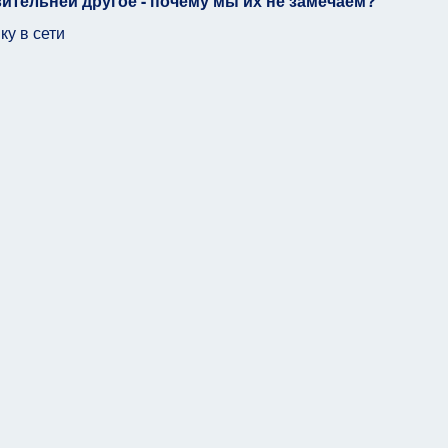
ительней другое - почему мы их не замечаем?
ку в сети