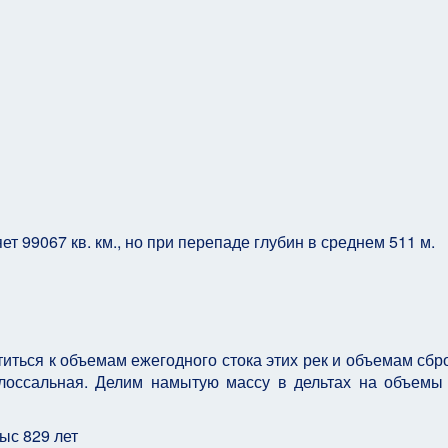
т 99067 кв. км., но при перепаде глубин в среднем 511 м.
титься к объемам ежегодного стока этих рек и объемам сбр
олоссальная. Делим намытую массу в дельтах на объемы
ыс 829 лет