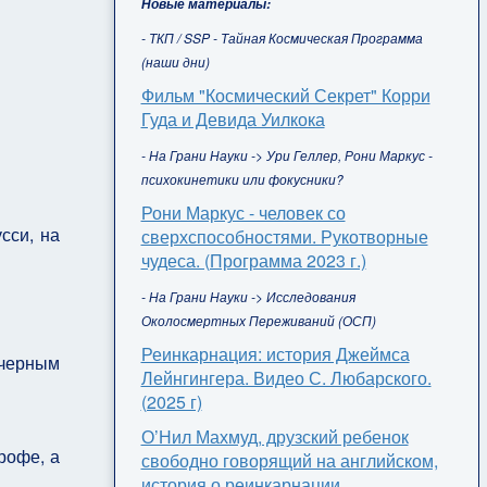
Новые материалы:
- ТКП / SSP - Тайная Космическая Программа
(наши дни)
Фильм "Космический Секрет" Корри
Гуда и Девида Уилкока
- На Грани Науки -> Ури Геллер, Рони Маркус -
психокинетики или фокусники?
Рони Маркус - человек со
сси, на
сверхспособностями. Рукотворные
чудеса. (Программа 2023 г.)
- На Грани Науки -> Исследования
Околосмертных Переживаний (ОСП)
Реинкарнация: история Джеймса
 черным
Лейнгингера. Видео С. Любарского.
(2025 г)
О’Нил Махмуд, друзский ребенок
рофе, а
свободно говорящий на английском,
история о реинкарнации