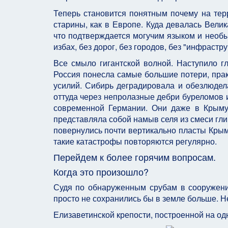
Теперь становится понятным почему на терр
старины, как в Европе. Куда девалась Вели
что подтверждается могучим языком и необ
избах, без дорог, без городов, без "инфрастру
Все смыло гигантской волной. Наступило г
Россия понесла самые большие потери, прак
усилий. Сибирь деградировала и обезлюде
оттуда через непролазные дебри буреломов и
современной Германии. Они даже в Крыму 
представляла собой намыв селя из смеси глин
повернулись почти вертикально пласты Крымск
такие катастрофы повторяются регулярно.
Перейдем к более горячим вопросам.
Когда это произошло?
Судя по обнаруженным срубам в сооружени
просто не сохранились бы в земле больше. Не
Елизаветинской крепости, построенной на одно