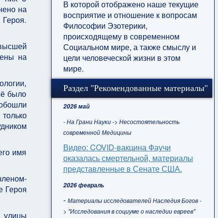
В которой отображено наше текущие
нено на
восприятие и отношение к вопросам
 Героя.
Философии Эзотерики,
происходящему в современном
 высшей
Социальном мире, а также смыслу и
нены на
цели человеческой жизни в этом
мире.
ологии,
Раздел "Рекомендованные материалы"
сё было
 обошли
2026 май
 только
- На Грани Науки -> Несостоятельность
удником
современной Медицины
Видео: COVID-вакцина Фаучи
его имя
оказалась смертельной, материалы
представленные в Сенате США.
членом-
2026 февраль
е Героя
-
Материалы исследователей Наследия Богов -
> "Исследования в социуме о наследии евреев"
 улицы