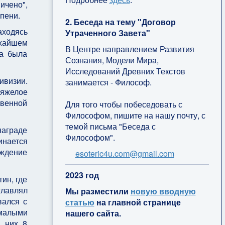
ичено",
пени.
2. Беседа на тему "Договор
аходясь
Утраченного Завета"
ижайшем
В Центре направлением Развития
на была
Сознания, Модели Мира,
Исследований Древних Текстов
ивизии.
занимается - Философ.
тяжелое
твенной
Для того чтобы побеседовать с
Философом, пишите на нашу почту, с
темой письма "Беседа с
награде
Философом".
инается
аждение
esoteric4u.com@gmail.com
2
023 год
ин, где
главлял
Мы разместили
новую вводную
вался с
статью
на главной странице
 малыми
нашего сайта.
и них 8