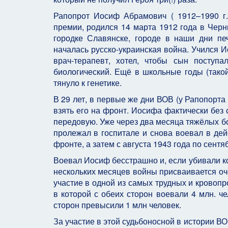
Рапопрот Иосиф Абрамович ( 1912–1990 г.г
премии, родился 14 марта 1912 года в Черн
городке Славянске, городе в наши дни печ
началась русско-украинская война. Учился И
врач-терапевт, хотел, чтобы сын поступ
биологический. Ещё в школьные годы (тако
тянуло к генетике.
В 29 лет, в первые же дни ВОВ (у Рапопорт
взять его на фронт. Иосифа фактически без
передовую. Уже через два месяца тяжёлых бо
пролежал в госпитале и снова воевал в дей
фронте, а затем с августа 1943 года по сент
Воевал Иосиф бесстрашно и, если убивали к
нескольких месяцев войны присваивается оч
участие в одной из самых трудных и кровоп
в которой с обеих сторон воевали 4 млн. че
сторон превысили 1 млн человек.
За участие в этой судьбоносной в истории В