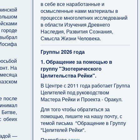
в себе все наработанные и
нинской
осмысленные нами материалы в
большом
процессе многолетних исследований
ойсками
в области Изучения Древнего
 городе
Наследия, Развития Сознания,
 выбрал
Смысла Жизни Человека.
 Иосифа
Группы 2026 года
росьбой
1. Обращение за помощью в
онт. На
группу "Эзотерического
 месяца
Целительства Рейки".
казском
В Центре с 2011 года работает Группа
Целителей под руководством
е после
Мастера Рейки и Проекта - Оракул.
ринимал
Для того чтобы обратиться за
 Битве,
помощью, пишите на нашу почту, с
с обеих
темой письма "Обращение в Группу
"Целителей Рейки".
радой —
Подробнее
здесь
.