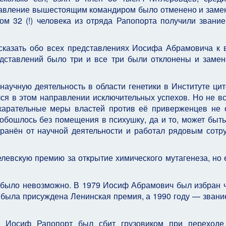
тавление вышестоящим командиром было отменено и заме
ом 32 (!) человека из отряда Рапопорта получили звание
ссказать обо всех представлениях Иосифа Абрамовича к
редставлений было три и все три были отклонены и заме
учную деятельность в области генетики в Институте цит
ся в этом направлении исключительных успехов. Но не в
и карательные меры властей против её приверженцев не
обошлось без помещения в психушку, да и то, может быть
транён от научной деятельности и работал рядовым сотр
левскую премию за открытие химического мутагенеза, но 
 было невозможно. В 1979 Иосиф Абрамович был избран 
была присуждена Ленинская премия, а 1990 году — звани
т Иосиф Рапопорт был сбит грузовиком при переходе