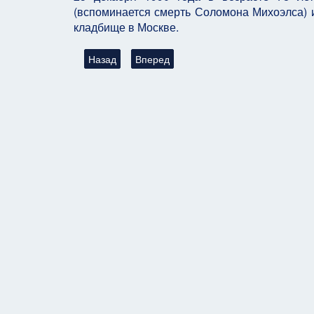
(вспоминается смерть Соломона Михоэлса) и
кладбище в Москве.
Предыдущий: Мнение: У концепции палестинског
Следующий: "Он был врач от Бога". 
Назад
Вперед