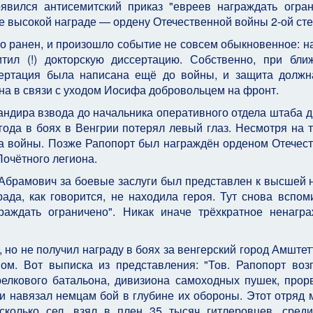
явился антисемитский приказ "евреев награждать огран
е высокой награде — ордену Отечественной войны 2-ой сте
 ранен, и произошло событие не совсем обыкновенное: н
итил (!) докторскую диссертацию. Собственно, при бл
ссертация была написана ещё до войны, и защита долж
ена в связи с уходом Иосифа добровольцем на фронт.
андира взвода до начальника оперативного отдела штаба д
ода в боях в Венгрии потерял левый глаз. Несмотря на 
ца войны. Позже Рапопорт был награждён орденом Отечес
очётного легиона.
ф Абрамович за боевые заслуги был представлен к высшей 
да, как говорится, не находила героя. Тут снова вспом
аждать ограничено". Никак иначе трёхкратное ненагр
но не получил награду в боях за венгерский город Амштетт
ом. Вот выписка из представления: "Тов. Рапопорт воз
релкового батальона, дивизиона самоходных пушек, прор
 и навязал немцам бой в глубине их обороны. Этот отряд
сколько сел, взял в плен 35 тысяч гитлеровцев, сред