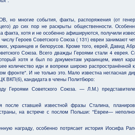
их".
ОВ, но многие события, факты, распоряжения (от гене
его) до сих пор не раскрыты общественности. Особен
ва факта, хотя и не особенно афишируются, получили извес
о числу Героев Советского Союза ( 131) евреи занимают че
ких, украинцев и белорусов. Кроме того, еврей, Давид Аб
ветского Союза. Всего дважды Героями стали 4 еврея. 
оторый хотя и был по документам украинцем, имел кар
ее количество идн и вопреки широко распространённой к
ом фронте". И не только это. Мало известна негласная ди
ЦК ВКП(б), кандидата в члены Политбюро:
иду Героями Советского Союза. — Л.М.) представител
ся после ставшей известной фразы Сталина, планиров
 страны, на встрече с послом Польши: "Евреи— неполн
нную награду, особенно потрясает история Иосифа Рап