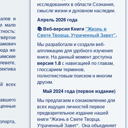
исследованиях в области Сознания,
смысле жизни и духовном наследии.
ралов и
Апрель 2026 года
но мало
📚 Веб-версия Книги
"Жизнь в
тность:
Свете Творца. Утраченный Завет"
.
твёртое
рамович
Мы разработали и создали веб-
Сюда же
аппликацию для удобного изучения
аимские
книги. На данный момент доступна
левете,
версия 1.8
с навигацией по главам,
ректива
глоссарием терминов,
полнотекстовым поиском и многим
другим.
ей всех
Май 2024 года (первое издание)
авшего
Мы предлагаем к ознакомлению для
оценные
всех ищущих личностей первое
предварительное издание нашей
книги "Жизнь в Свете Творца.
опорта,
Утраченный Завет". Она объединяет