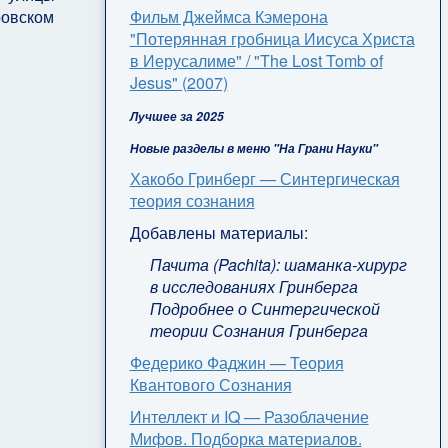
Фильм Джеймса Кэмерона
ровском
"Потерянная гробница Иисуса Христа
в Иерусалиме" / "The Lost Tomb of
Jesus" (2007)
Лучшее за 2025
Новые разделы в меню "На Грани Науки"
Хакобо Гринберг — Синтергическая
теория сознания
Добавлены материалы:
Пачита (Pachita): шаманка-хирург
в исследованиях Гринберга
Подробнее о Синтергической
теории Сознания Гринберга
Федерико Фаджин — Теория
Квантового Сознания
Интеллект и IQ — Разоблачение
Мифов. Подборка материалов.