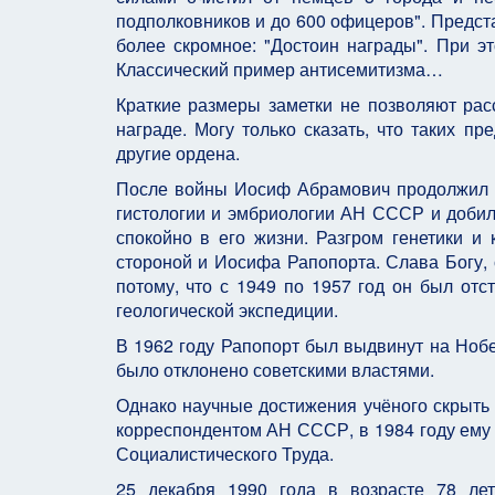
подполковников и до 600 офицеров". Предс
более скромное: "Достоин награды". При эт
Классический пример антисемитизма…
Краткие размеры заметки не позволяют ра
награде. Могу только сказать, что таких п
другие ордена.
После войны Иосиф Абрамович продолжил на
гистологии и эмбриологии АН СССР и добил
спокойно в его жизни. Разгром генетики 
стороной и Иосифа Рапопорта. Слава Богу, 
потому, что с 1949 по 1957 год он был отс
геологической экспедиции.
В 1962 году Рапопорт был выдвинут на Нобе
было отклонено советскими властями.
Однако научные достижения учёного скрыть
корреспондентом АН СССР, в 1984 году ему 
Социалистического Труда.
25 декабря 1990 года в возрасте 78 ле