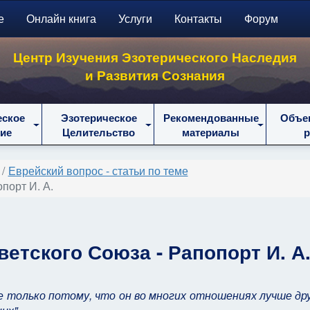
е
Онлайн книга
Услуги
Контакты
Форум
Центр Изучения Эзотерического Наследия
и Развития Сознания
еское
Эзотерическое
Рекомендованные
Объе
ие
Целительство
материалы
Еврейский вопрос - статьи по теме
порт И. А.
ветского Союза -
Рапопорт И. А
е только потому, что он во многих отношениях лучше дру