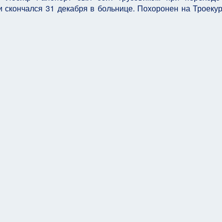
 скончался 31 декабря в больнице. Похоронен на Троеку
о государства цель одна — уничтожить Израиль
Памяти Мирона Семеновича Вовси