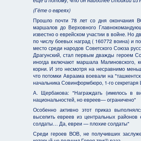
еще и потому, что он наиболее стойкий из н
(Гёте о евреях)
Прошло почти 78 лет со дня окончания В
маршалов до Верховного Главнокомандующ
известно о еврейском участии в войне. Но д
по числу боевых наград ( 160772 воина) и п
место среди народов Советского Союза русс
Драгунский, стал первым дважды героем Со
иногда включают маршала Малиновского, к
корни. И это несмотря на несравнимо меньш
что потомки Авраама воевали на "ташкентск
начальника Совинформбюро, 1-го секретаря 
А. Щербакова: "Награждать (имелось в в
национальностей, но евреев— ограничено"
Особенно активно этот приказ выполнял
выселить евреев из центральных районов
солдаты… Да, евреи — плохие солдаты"
Среди героев ВОВ, не получивших заслуже
который не получил Героя три(!) раза.