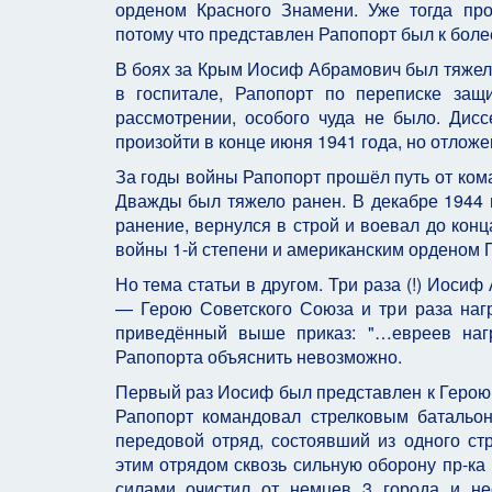
орденом Красного Знамени. Уже тогда про
потому что представлен Рапопорт был к боле
В боях за Крым Иосиф Абрамович был тяжело
в госпитале, Рапопорт по переписке защ
рассмотрении, особого чуда не было. Ди
произойти в конце июня 1941 года, но отлож
За годы войны Рапопорт прошёл путь от ком
Дважды был тяжело ранен. В декабре 1944 г
ранение, вернулся в строй и воевал до кон
войны 1-й степени и американским орденом П
Но тема статьи в другом. Три раза (!) Иоси
— Герою Советского Союза и три раза награ
приведённый выше приказ: "…евреев нагр
Рапопорта объяснить невозможно.
Первый раз Иосиф был представлен к Герою, 
Рапопорт командовал стрелковым батальон
передовой отряд, состоявший из одного ст
этим отрядом сквозь сильную оборону пр-ка
силами очистил от немцев 3 города и не