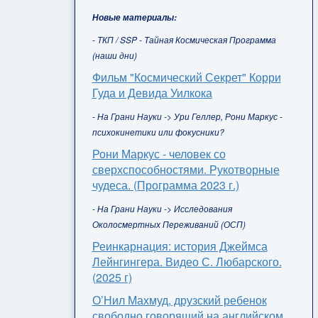
Новые материалы:
- ТКП / SSP - Тайная Космическая Программа
(наши дни)
Фильм "Космический Секрет" Корри
Гуда и Девида Уилкока
- На Грани Науки -> Ури Геллер, Рони Маркус -
психокинетики или фокусники?
Рони Маркус - человек со
сверхспособностями. Рукотворные
чудеса. (Программа 2023 г.)
- На Грани Науки -> Исследования
Околосмертных Переживаний (ОСП)
Реинкарнация: история Джеймса
Лейнгингера. Видео С. Любарского.
(2025 г)
О’Нил Махмуд, друзский ребенок
свободно говорящий на английском,