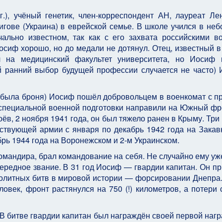
.), учёный генетик, член-корреспондент АН, лауреат Ле
игове (Украина) в еврейской семье. В школе учился в не
ально известном, так как с его захвата российскими в
осиф хорошо, но до медали не дотянул. Отец, известный в
ал на медицинский факультет университета, но Иосиф
й ранний выбор будущей профессии случается не часто)
а была броня) Иосиф пошёл добровольцем в военкомат с п
 специальной военной подготовки направили на Южный фр
ёв, 2 ноября 1941 года, он был тяжело ранен в Крыму. Три
ствующей армии с января по декабрь 1942 года на Закав
ябрь 1944 года на Воронежском и 2-м Украинском.
омандира, брал командование на себя. Не случайно ему уж
ередное звание. В 31 год Иосиф — гвардии капитан. Он п
ролитных битв в мировой истории — форсировании Днепра.
ловек, фронт растянулся на 750 (!) километров, а потери 
ОВ битве гвардии капитан был награждён своей первой наг