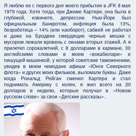
Я люблю ее с первого дня моего прибытия в JFK 8 мая
1979 года. Хотя тогда, при Джиме Картере, она была в
глубокой, извините, депрессии. Нью-Йорк был
официальным банкротом, инфляция была 13%,
безработица – 14% (или наоборот), сабвей не работал
и даже на Бродвее смердящие черные мешки с
мусором лежали вровень с окнами вторых этажей. А я
прилетел сорокалетний, с 8 долларами в кармане, 30
английскими словами в моем «вокабюлари» и
пишущей машинкой, у которой советские таможенники,
увидев в моем чемодане афиши «Юнги Северного
флота» и других моих фильмов, выломали буквы. Даже
когда Рональд Рейган сменил Картера и стал
поднимать Америку с колен, я жил всего на 20
долларов в неделю, которые получал в «Новом
русском слове» за свои «Детские рассказы».