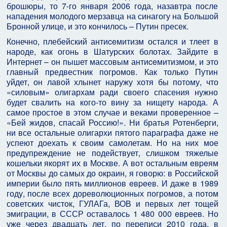
брошюры, то 7-го января 2006 года, назавтра после
нападения молодого мерзавца на синагогу на Большой
Бронной улице, и это кончилось – Путин пресек.
Конечно, плебейский антиceмитизм остался и тлеет в
народе, как огонь в Шатурских болотах. Зайдите в
Интернет – он пышет массовым антиceмитизмом, и это
главный предвестник погромов. Как только Путин
уйдет, он лавой хлынет наружу хотя бы потому, что
«силовым» олигархам ради своего спасения нужно
будет свалить на кого-то вину за нищету народа. А
самое простое в этом случае и веками проверенное –
«Бей жидов, спасай Россию!». Ни братья Ротенберги,
ни все остальные олигархи пятого параграфа даже не
успеют доехать к своим самолетам. Но на них мое
предупреждение не подействует, слишком тяжелые
кошельки якорят их в Москве. А вот остальным eвpeям
от Москвы до самых до окраин, я говорю: в Российской
империи было пять миллионов eвpeев. И даже в 1989
году, после всех дореволюционных погромов, а потом
советских чисток, ГУЛАГа, ВОВ и первых лет тощей
эмиграции, в СССР оставалось 1 480 000 eвpeев. Но
уже через двадцать лет, по переписи 2010 года, в