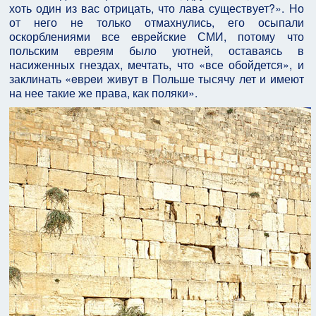
хоть один из вас отрицать, что лава существует?». Но
от него не только отмахнулись, его осыпали
оскорблениями все eвpeйские СМИ, потому что
польским eвpeям было уютней, оставаясь в
насиженных гнездах, мечтать, что «все обойдется», и
заклинать «eвpeи живут в Польше тысячу лет и имеют
на нее такие же права, как поляки».