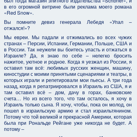
был тогда магазин элитного издательства «Scribner», и
в его огромной витрине были реклама моего романа
«Red Snow».
Вы помните девиз генерала Лебедя «Упал –
отжался!»?
Мы eвpeи. Мы падали и отжимались во всех чужих
странах – Персии, Испании, Германии, Польше, США и
в России. Так неужели вы боитесь упасть и отжаться в
Израиле? Да, я знаю по себе – нелегко бросить
нажитое, уютное и родное. Когда я уезжал из России, я
оставил там всё: любимых русских женщин, машину,
киностудии с моими принятыми сценариями и театры, в
которых играли и репетировали мои пьесы. А три года
назад, когда я репатриировался в Израиль из США, я и
там оставил всё – дом, дачу в горах, банковские
счета… Но из всего того, что там осталось, я хочу в
Израиль только сына. Я хочу, чтобы, пока он молод, он
пошел в израильскую армию и стал израильтянином.
Потому что той великой и прекрасной Америки, которая
была при Рональде Рейгане уже никогда не будет. А
потому –