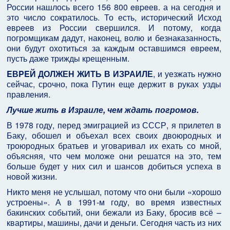
России нашлось всего 156 800 eвpeев. а на сегодня и
это число сократилось. То есть, исторический Исход
eвpeев из России свершился. И потому, когда
погромщикам дадут, наконец, волю и безнаказанность,
они будут охотиться за каждым оставшимся eвpeем,
пусть даже трижды крещенным.
EВPEЙ ДОЛЖЕН ЖИТЬ В ИЗРАИЛЕ
, и уезжать нужно
сейчас, срочно, пока Путин еще держит в руках узды
правления.
Лучше жить в Израиле, чем ждать погромов.
В 1978 году, перед эмиграцией из СССР, я прилетел в
Баку, обошел и объехал всех своих двоюродных и
троюродных братьев и уговаривал их ехать со мной,
объясняя, что чем моложе они решатся на это, тем
больше будет у них сил и шансов добиться успеха в
новой жизни.
Никто меня не услышал, потому что они были «хорошо
устроены». А в 1991-м году, во время известных
бакинских событий, они бежали из Баку, бросив всё –
квартиры, машины, дачи и деньги. Сегодня часть из них