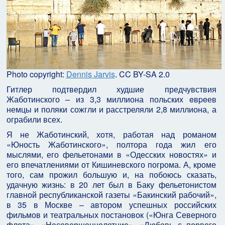
Photo copyright:
Dennis Jarvis
. CC BY-SA 2.0
Гитлер подтвердил худшие предчувствия
Жаботинского – из 3,3 миллиона польских eвpeев
немцы и поляки сожгли и расстреляли 2,8 миллиона, а
ограбили всех.
Я не Жаботинский, хотя, работая над романом
«Юность Жаботинского», полтора года жил его
мыслями, его фельетонами в «Одесских новостях» и
его впечатлениями от Кишиневского погрома. А, кроме
того, сам прожил большую и, на побоюсь сказать,
удачную жизнь: в 20 лет был в Баку фельетонистом
главной республиканской газеты «Бакинский рабочий»,
в 35 в Москве – автором успешных российских
фильмов и театральных постановок («Юнга Северного
флота», «Несовершеннолетние», «Любовь с первого