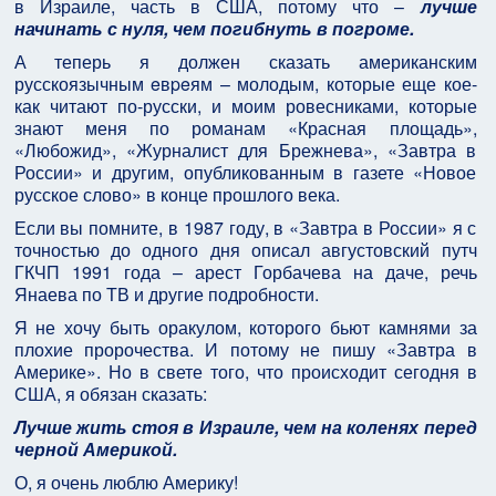
в Израиле, часть в США, потому что –
лучше
начинать с нуля, чем погибнуть в погроме.
А теперь я должен сказать американским
русскоязычным eвpeям – молодым, которые еще кое-
как читают по-русски, и моим ровесниками, которые
знают меня по романам «Красная площадь»,
«Любожид», «Журналист для Брежнева», «Завтра в
России» и другим, опубликованным в газете «Новое
русское слово» в конце прошлого века.
Если вы помните, в 1987 году, в «Завтра в России» я с
точностью до одного дня описал августовский путч
ГКЧП 1991 года – арест Горбачева на даче, речь
Янаева по ТВ и другие подробности.
Я не хочу быть оракулом, которого бьют камнями за
плохие пророчества. И потому не пишу «Завтра в
Америке». Но в свете того, что происходит сегодня в
США, я обязан сказать:
Лучше жить стоя в Израиле, чем на коленях перед
черной Америкой.
О, я очень люблю Америку!