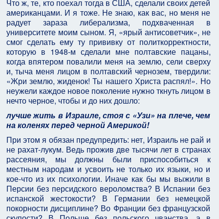
Что ж, те, кто поехал тогда в США, сделали своих детей
американцами. И я тоже. Не знаю, как вас, но меня не
радует зараза либерализма, подхваченная в
университете моим сыном. Я, «ярый антисоветчик», не
смог сделать ему ту прививку от политкорректности,
которую в 1948-м сделали мне полтавские пацаны,
когда впятером повалили меня на землю, сели сверху
и, тыча меня лицом в полтавский чернозем, твердили:
«Жри землю, жиденок! Ты нашего Христа распял!». Но
неужели каждое новое поколение нужно ткнуть лицом в
нечто черное, чтобы и до них дошло:
лучше жить в Израиле, стоя с «Узи» на плече, чем
на коленях перед черной Америкой!
При этом я обязан предупредить: нет, Израиль не рай и
не рахат-лукум. Ведь прожив две тысячи лет в странах
рассеяния, мы должны были приспособиться к
местным народам и усвоить не только их языки, но и
кое-что из их психологии. Иначе как бы мы выжили в
Персии без персидского вероломства? В Испании без
испанской жестокости? В Германии без немецкой
покорности дисциплине? Во Франции без французской
скупости? В Польше без польского чванства, а в