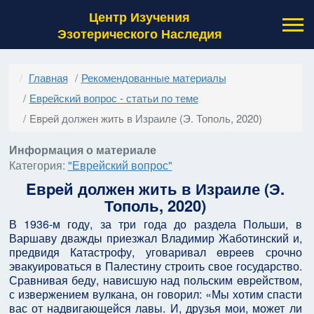
Центр Изучения
Эзотерического Наследия
Главная
Рекомендованные материалы
Еврейский вопрос - статьи по теме
Eвpeй должен жить в Израиле (Э. Тополь, 2020)
Информация о материале
Категория:
"Еврейский вопрос"
Eвpeй должен жить в Израиле (Э.
Тополь, 2020)
В 1936-м году, за три года до раздела Польши, в
Варшаву дважды приезжал Владимир Жаботинский и,
предвидя Катастрофу, уговаривал eвpeев срочно
эвакуироваться в Палестину строить свое государство.
Сравнивая беду, нависшую над польским eвpeйством,
с извержением вулкана, он говорил: «Мы хотим спасти
вас от надвигающейся лавы. И, друзья мои, может ли