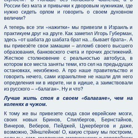
России без мата и привычки к дворовым нужникам, где
нужно сидеть орлом и говорить о своем духовном
величии?
А теперь все эти «нажитки» мы привезли в Израиль и
практикуем друг на друге. Как заметил Игорь Губерман,
здесь «от шабата до шабата брат на…бывает брата». А
вы привезёте свои замашки – апломб своего высшего
образования, банковского счета и прочих достижений.
Жесткое столкновение с реальностью автобуса, в
котором все места заняты теми, кто сел на предыдущих
остановках, неизбежно. А про наше правительство и
говорить нечего, сами израильтяне не нашли для него
определения ни в иврите, ни в идише, а заимствовали
из русского – «балаган». Ну и что?
Лучше жить стоя в своем «балагане», чем на
коленях в чужом.
К тому же вы привезете сюда свои eвpeйские мозги,
своих новых Бринов, Спилбергов, Бернстайнов,
Винеров, Веберов, Пейджей, Цукербергов и даже,
возможно, Эйнштейнов! О, какую страну мы построим,
если вы, семь миллионов американских и европейских