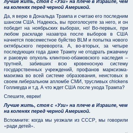
лучше жить, стоя с «Узи» на плече в Израиле, чем
на коленях перед черной Америкой.
Да, я верю в Дональда Трампа и считаю его последним
шансом США. Надеюсь, вы проголосуете за него, и он
победит на ноябрьских выборах, но! Во-первых, при
любом раскладе назавтра после выборов в США
начнется повсеместное буйство BLM и попытка нового
октябрьского переворота. А, во-вторых, за четыре
последующих года даже Трампу не отодрать ржавчину
и раковую опухоль клинтоно-обамовского наследия –
трутней, забивших всю кровеносную систему
государственных учреждений, профанов марксизма-
маоизма во всей системе образования, неистовых в
своем либеральном апломбе СМИ, трусливых chickens
Голливуда и т.д. А что ждет США после ухода Трампа?
Спешите, eвpeи!
Лучше жить, стоя с «Узи» на плече в Израиле, чем
на коленях перед черной Америкой.
Вспомните: когда мы уезжали из СССР, мы говорили
«ради детей».