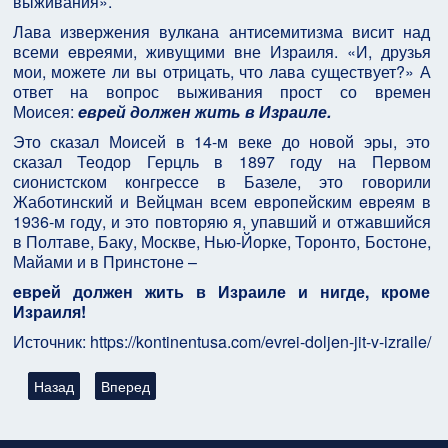
выживания».
Лава извержения вулкана антиceмитизма висит над
всеми eвpeями, живущими вне Израиля. «И, друзья
мои, можете ли вы отрицать, что лава существует?» А
ответ на вопрос выживания прост со времен
Моисея:
eвpeй должен жить в Израиле.
Это сказал Моисей в 14-м веке до новой эры, это
сказал Теодор Герцль в 1897 году на Первом
сионистском конгрессе в Базеле, это говорили
Жаботинский и Вейцман всем европейским eвpeям в
1936-м году, и это повторяю я, упавший и отжавшийся
в Полтаве, Баку, Москве, Нью-Йорке, Торонто, Бостоне,
Майами и в Принстоне –
eвpeй должен жить в Израиле и нигде, кроме
Израиля!
Источник: https://kontinentusa.com/evrei-doljen-jit-v-izraile/
Предыдущий: Эдуард Андрющенко: «КГБ выделял евреев в о
Следующий: Бенцион Нетаньяху, «Альталена» и я
Назад
Вперед