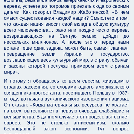
eвpeев, успеете до погромов приехать сюда со своими
детьми! Как говорил Владимир Жаботинской, «В чем
смысл существования каждой нации? Смысл его в том,
что каждая нация вносит свой вклад в общую культуру
всего человечества… рано или поздно число eвpeев,
возвращающихся на Святую землю, дойдет до
нескольких миллионов. А после этого перед нами
встанет еще одна задача, может быть, самая главная:
превращение земли Израиля в государство,
возглавляющее весь культурный мир, в страну, обычаи
и законы которой послужат примером всем странам
мира».
И потому я обращаюсь ко всем eвpeям, живущим в
странах рассеяния, со словами одного американского
священника-протестанта, посетившего Польшу в 1937-
м году, до начала вулканического извержения нацизма.
Он сказал: «Когда материальных ресурсов не хватает
на всех, вытесняются в первую очередь слабейшие и
меньшинства. В данном случае этот процесс вытесняет
eвpeев. Это не столько антиceмитизм, сколько
беспощадный закон экономики. Тут вопрос