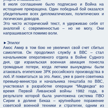
8 июля соглашение было подписано и Война на
истощение прекращена. Один победный бой оказался
убедительнее всех дипломатических, политических и
логических доводов.
Это чисто исторический текст, я удерживаю себя от
аналогий с современностью – но не могу. Они
напрашиваются помимо воли.
►Эпилог
Амос Амир в том бою не увеличил свой счет сбитых
самолетов. Он продолжил службу в ВВС – стал
начальником оперативного отдела в Войне Судного
дня, где израильская военная авиация понесла
громадные потери, когда летчики вынуждены были
атаковать египетские ЗРК российского производства в
лоб. И поквитаться за это. Амос, уже в ранге советника
премьер-министра и начальника генштаба по ВВС,
участвовал в разработке операции "Медведка" во
время Первой Ливанской войны 1982 года, в
результате которой была уничтожена система ПВО
Сирии в долине Бекаа – крупнейшее поражение
советской военной техники и стратегии, одним из