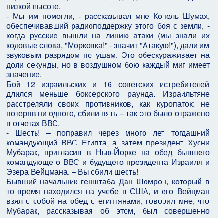
низкой высоте.
- Мы им помогли, - рассказывал мне Копель Шумах,
обеспечивавший радиоподдержку этого боя с земли, -
когда русские вышли на линию атаки (мы знали их
кодовые слова, "Морковка!" - значит "Атакую!"), дали им
звуковым разрядом по ушам. Это обескураживает на
доли секунды, но в воздушном бою каждый миг имеет
значение.
Бой 12 израильских и 16 советских истребителей
длился меньше боксерского раунда. Израильтяне
расстреляли своих противников, как куропаток: не
потеряв ни одного, сбили пять – так это было отражено
в отчетах ВВС.
- Шесть! – поправил через много лет тогдашний
командующий ВВС Египта, а затем президент Хусни
Мубарак, пригласив в Нью-Йорке на обед бывшего
командующего ВВС и будущего президента Израиля и
Эзера Вейцмана. – Вы сбили шесть!
Бывший начальник генштаба Дан Шомрон, который в
то время находился на учебе в США, и его Вейцман
взял с собой на обед с египтянами, говорил мне, что
Мубарак, рассказывая об этом, был совершенно