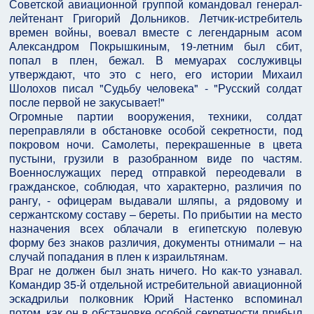
Советской авиационной группой командовал генерал-
лейтенант Григорий Дольников. Летчик-истребитель
времен войны, воевал вместе с легендарным асом
Александром Покрышкиным, 19-летним был сбит,
попал в плен, бежал. В мемуарах сослуживцы
утверждают, что это с него, его истории Михаил
Шолохов писал "Судьбу человека" - "Русский солдат
после первой не закусывает!"
Огромные партии вооружения, техники, солдат
переправляли в обстановке особой секретности, под
покровом ночи. Самолеты, перекрашенные в цвета
пустыни, грузили в разобранном виде по частям.
Военнослужащих перед отправкой переодевали в
гражданское, соблюдая, что характерно, различия по
рангу, - офицерам выдавали шляпы, а рядовому и
сержантскому составу – береты. По прибытии на место
назначения всех облачали в египетскую полевую
форму без знаков различия, документы отнимали – на
случай попадания в плен к израильтянам.
Враг не должен был знать ничего. Но как-то узнавал.
Командир 35-й отдельной истребительной авиационной
эскадрильи полковник Юрий Настенко вспоминал
потом, как он в обстановке особой секретности прибыл