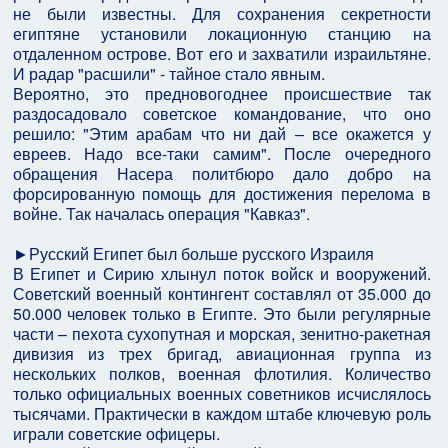
не были известны. Для сохранения секретности
египтяне установили локационную станцию на
отдаленном острове. Вот его и захватили израильтяне.
И радар "расшили" - тайное стало явным.
Вероятно, это предновогоднее происшествие так
раздосадовало советское командование, что оно
решило: "Этим арабам что ни дай – все окажется у
евреев. Надо все-таки самим". После очередного
обращения Насера политбюро дало добро на
форсированную помощь для достижения перелома в
войне. Так началась операция "Кавказ".
►Русский Египет был больше русского Израиля
В Египет и Сирию хлынул поток войск и вооружений.
Советский военный контингент составлял от 35.000 до
50.000 человек только в Египте. Это были регулярные
части – пехота сухопутная и морская, зенитно-ракетная
дивизия из трех бригад, авиационная группа из
нескольких полков, военная флотилия. Количество
только официальных военных советников исчислялось
тысячами. Практически в каждом штабе ключевую роль
играли советские офицеры.