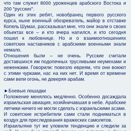
что там служит 8000 уроженцев арабского Востока и
200 "русских".
Один из этих ребят, новобранец первого русского
курса, ныне военный обозреватель, майор в отставке
Копель Шумах, рассказывал мне, что они знали о своих
объектах все – и кто вчера напился, и кто сегодня
пошел к любовнице. Но и о взаимоотношениях
советских наставников с арабскими военными знали
немало.
Отношения были – не очень. Русские считали
доставшихся им подопечных трусливыми неумехами и
неженками. Говорили: повезло евреям, что они воюют
с этими чурками, нас на них нет. И время от времени
сами вели огонь, не доверяя арабам.
►Боевые лошадки
Положение менялось медленно. Особенно досаждала
израильская авиация, хозяйничавшая в небе. Арабские
летчики ничего не могли сделать с израильскими асами.
И советские истребители сами стали подниматься в
воздух для преследования вражеских самолетов.
Израильтяне тут же уловили тенденцию и следили за