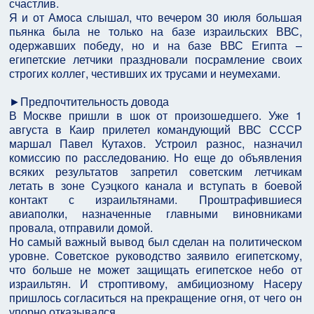
счастлив.
Я и от Амоса слышал, что вечером 30 июля большая
пьянка была не только на базе израильских ВВС,
одержавших победу, но и на базе ВВС Египта –
египетские летчики праздновали посрамление своих
строгих коллег, честивших их трусами и неумехами.
►Предпочтительность довода
В Москве пришли в шок от произошедшего. Уже 1
августа в Каир прилетел командующий ВВС СССР
маршал Павел Кутахов. Устроил разнос, назначил
комиссию по расследованию. Но еще до объявления
всяких результатов запретил советским летчикам
летать в зоне Суэцкого канала и вступать в боевой
контакт с израильтянами. Проштрафившиеся
авиаполки, назначенные главными виновниками
провала, отправили домой.
Но самый важный вывод был сделан на политическом
уровне. Советское руководство заявило египетскому,
что больше не может защищать египетское небо от
израильтян. И строптивому, амбициозному Насеру
пришлось согласиться на прекращение огня, от чего он
упорно отказывался.