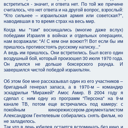
встретиться - значит, и ответа нет. По той же причине
считалось, что нет ответа и на другой вопрос, взрослый:
"Кто сильнее – израильская армия или советская?",
наводившая в то время страх на весь мир.
Когда мы "там" восхищались (многие даже вслух)
победами Израиля в войнах и отдельных операциях,
нам возражали: "А! С кем они воюют?! Вот если бы им
пришлось противостоять русскому натиску..."
А ведь им пришлось. Они встретились. Был всего один
воздушный бой, который произошел 30 июля 1970 года.
Он длился не дольше боксерского раунда. И
завершился чистой победой израильтян.
Об этом бое мне рассказывал один из его участников –
бригадный генерал запаса, а в 1970-м – командир
эскадрильи "Миражей" Амос Амир. В 2004 году я
сделал с ним одну из программ "Персона" на 9-м
канале ТВ, потом еще встречались под камеру: с
покойным кинорежиссером-документалистом
Александром Гентелевым собирались снять фильм, но
не заладилось.
Так что в день юбилея остается вспоминать без кино и