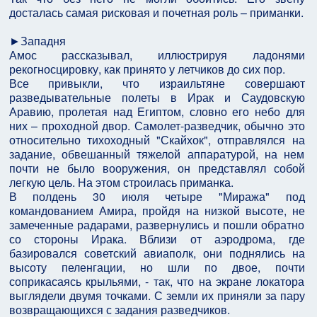
досталась самая рисковая и почетная роль – приманки.
►Западня
Амос рассказывал, иллюстрируя ладонями
рекогносцировку, как принято у летчиков до сих пор.
Все привыкли, что израильтяне совершают
разведывательные полеты в Ирак и Саудовскую
Аравию, пролетая над Египтом, словно его небо для
них – проходной двор. Самолет-разведчик, обычно это
относительно тихоходный "Скайхок", отправлялся на
задание, обвешанный тяжелой аппаратурой, на нем
почти не было вооружения, он представлял собой
легкую цель. На этом строилась приманка.
В полдень 30 июля четыре "Миража" под
командованием Амира, пройдя на низкой высоте, не
замеченные радарами, развернулись и пошли обратно
со стороны Ирака. Вблизи от аэродрома, где
базировался советский авиаполк, они поднялись на
высоту пеленгации, но шли по двое, почти
соприкасаясь крыльями, - так, что на экране локатора
выглядели двумя точками. С земли их приняли за пару
возвращающихся с задания разведчиков.