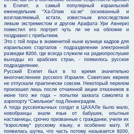
в Египет, а самый популярный израильский
еженедельник "Ха-Олам ха-зе" (
основанный и
возглавляемый, кстати, известным впоследствии
левым экстремистом и другом Арафата Ури Авнери
)
поместил его портрет чуть ли не на обложке и
поздравил с прибытием.
Это с той поры в знаменитой ныне кузнице кадров для
израильских стартапов - подразделении электронной
разведки 8200, где всегда служили на радиопрослушке
выходцы из арабских стран, - появилось русское
подразделение.
Русский Египет был в то время значительно
многочисленнее русского Израиля. Советских евреев
не отпускали практически совсем. Некоторый перелом
произошел лишь после отчаянной акции отказников в
июне того же года – попытки захвата самолета в
аэропорту "Смольное" под Ленинградом.
А тогда русскоязычных солдат в ЦАХАЛе было мало,
новобранцы знали язык от бабушек, опытные
наставницы, срочно призванные с гражданки, учили их
"взрослому" русскому языку, и особенно мату. И
появилась шутка, что часть потому называется 8200,