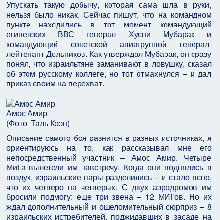
Упускать такую добычу, которая сама шла в руки,
нельзя было никак. Сейчас пишут, что на командном
пункте находились в тот момент командующий
египетских ВВС генерал Хусни Мубарак и
командующий советской авиагруппой генерал-
лейтенант Дольников. Как утверждал Мубарак, он сразу
понял, что израильтяне заманивают в ловушку, сказал
об этом русскому коллеге, но тот отмахнулся – и дал
приказ своим на перехват.
Амос Амир
(
Фото: Таль Коэн
)
Описание самого боя разнится в разных источниках, я
ориентируюсь на то, как рассказывал мне его
непосредственный участник – Амос Амир. Четыре
МиГа вылетели им навстречу. Когда они поднялись в
воздух, израильские пары разделились – и стало ясно,
что их четверо на четверых. С двух аэродромов им
бросили подмогу: еще три звена – 12 МИГов. Но их
ждал дополнительный и ошеломительный сюрприз – 8
израильских истребителей, поджидавших в засаде на