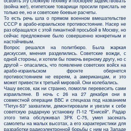
освоить эту сложную технику и поскорее задействовать
(война же!), египетские товарищи просили прислать не
только ее, но и советские боевые расчеты.
То есть речь шла о прямом военном вмешательстве
СССР в арабо-израильское противостояние. Насер не
раз обращался с этой пикантной просьбой в Москву, но
сейчас предложение было совершенно конкретным и
настойчивым.
Вопрос решался на политбюро. Была жаркая
дискуссия, мнения разделились. Советские вожди, с
одной стороны, и хотели бы помочь верному другу, но с
другой – опасались, что появление советских войск на
арабо-израильском фронте обернется
противостоянием не евреям, а американцам, и это
может привести к третьей мировой. Они колебались.
Чашу весов, как ни странно, помогли перевесить сами
израильтяне. В ночь с 26 на 27 декабря они в
совместной операции ВВС и спецназа под названием
"Петух-53" захватили, демонтировали и увезли к себе
советскую радарную установку П-12 "Енисей". Радар
этого типа обслуживал ЗРК С-75, умел засекать
самолеты на малых высотах, а его характеристики для
разработки радиоэлектронной борьбы с ним на Западе