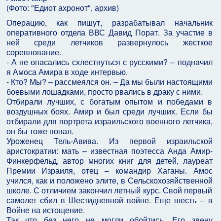
(
Фото: "Едиот ахронот", архив
)
Операцию, как пишут, разрабатывал начальник
оперативного отдела ВВС Давид Порат. За участие в
ней среди летчиков развернулось жесткое
соревнование.
- А не опасались схлестнуться с русскими? – подначил
я Амоса Амира в ходе интервью.
- Кто? Мы? – рассмеялся он. – Да мы были настоящими
боевыми лошадками, просто рвались в драку с ними.
Отбирали лучших, с богатым опытом и победами в
воздушных боях. Амир и был среди лучших. Если бы
отбирали для портрета израильского военного летчика,
он бы тоже попал.
Уроженец Тель-Авива. Из первой израильской
аристократии: мать – известная поэтесса Анда Амир-
Финкерфельд, автор многих книг для детей, лауреат
Премии Израиля, отец – командир Хаганы. Амос
учился, как и положено элите, в Сельскохозяйственной
школе. С отличием закончил летный курс. Свой первый
самолет сбил в Шестидневной войне. Еще шесть – в
Войне на истощение.
Так что без него не могли обойтись. Его звену