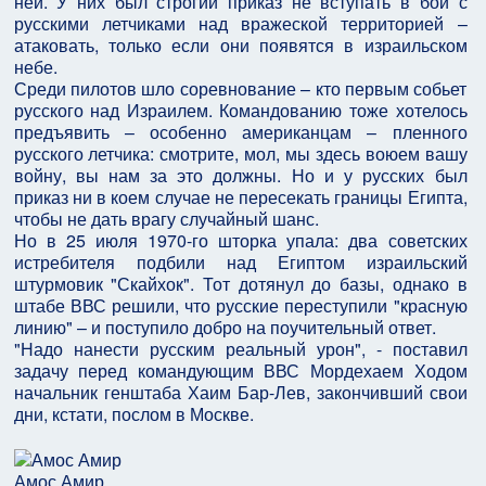
ней. У них был строгий приказ не вступать в бои с
русскими летчиками над вражеской территорией –
атаковать, только если они появятся в израильском
небе.
Среди пилотов шло соревнование – кто первым собьет
русского над Израилем. Командованию тоже хотелось
предъявить – особенно американцам – пленного
русского летчика: смотрите, мол, мы здесь воюем вашу
войну, вы нам за это должны. Но и у русских был
приказ ни в коем случае не пересекать границы Египта,
чтобы не дать врагу случайный шанс.
Но в 25 июля 1970-го шторка упала: два советских
истребителя подбили над Египтом израильский
штурмовик "Скайхок". Тот дотянул до базы, однако в
штабе ВВС решили, что русские переступили "красную
линию" – и поступило добро на поучительный ответ.
"Надо нанести русским реальный урон", - поставил
задачу перед командующим ВВС Мордехаем Ходом
начальник генштаба Хаим Бар-Лев, закончивший свои
дни, кстати, послом в Москве.
Амос Амир