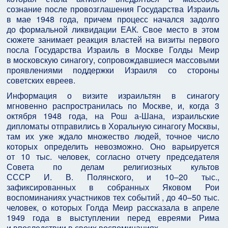
сознание после провозглашения Государства Израиль
в мае 1948 года, причем процесс начался задолго
до формальной ликвидации ЕАК. Свое место в этом
сюжете занимает реакция властей на визиты первого
посла Государства Израиль в Москве Голды Меир
в московскую синагогу, сопровождавшиеся массовыми
проявлениями поддержки Израиля со стороны
советских евреев.
Информация о визите израильтян в синагогу
мгновенно распространилась по Москве, и, когда 3
октября 1948 года, на Рош а‑Шана, израильские
дипломаты отправились в Хоральную синагогу Москвы,
там их уже ждало множество людей, точное число
которых определить невозможно. Оно варьируется
от 10 тыс. человек, согласно отчету председателя
Совета по делам религиозных культов
СССР И. В. Полянского, и 10–20 тыс.,
зафиксированных в собранных Яковом Рои
воспоминаниях участников тех событий , до 40–50 тыс.
человек, о которых Голда Меир рассказала в апреле
1949 года в выступлении перед евреями Рима
и впоследствии в своих воспоминаниях.