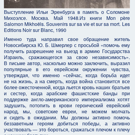
Выступление Ильи Эренбурга в память о Соломоне
Михоэлсе. Москва. Май 1948.
Из книги Mon père
Salomon Mikhoëls. Souvenirs sur sa vie et sur sa mort. Les
Editions Noir sur Blanc, 1990
Именно туда направил свое обращение житель
Новосибирска Ю. Б. Шмерлер с просьбой «помочь ему
получить разрешение на выезд в армию Государства
Израиль, сражающегося за свою независимость».
В письме автор, насколько можно заключить, выразил
популярные в его еврейском окружении чувства,
утверждая, что именно «сейчас, когда борьба идет
не на жизнь, а на смерть, когда война становится все
более ожесточенной, когда льется кровь наших братьев
и сестер, когда арабские фашистские банды при
поддержке англо‑американского империализма хотят
задушить, потопить в крови героический еврейский
народ, мы, советские евреи, не можем молчать
и сидеть в ожидании. Мы должны активно помочь
беззаветным героям добиться победы, а активно
участвовать — это бороться, сражаться плечом к плечу