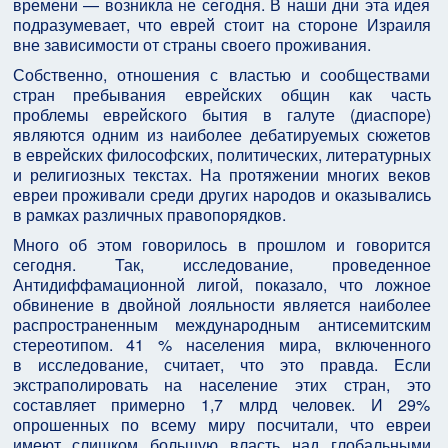
времени — возникла не сегодня. В наши дни эта идея
подразумевает, что еврей стоит на стороне Израиля
вне зависимости от страны своего проживания.
Собственно, отношения с властью и сообществами
стран пребывания еврейских общин как часть
проблемы еврейского бытия в галуте (диаспоре)
являются одним из наиболее дебатируемых сюжетов
в еврейских философских, политических, литературных
и религиозных текстах. На протяжении многих веков
евреи проживали среди других народов и оказывались
в рамках различных правопорядков.
Много об этом говорилось в прошлом и говорится
сегодня. Так, исследование, проведенное
Антидиффамационной лигой, показало, что ложное
обвинение в двойной лояльности является наиболее
распространенным международным антисемитским
стереотипом. 41 % населения мира, включенного
в исследование, считает, что это правда. Если
экстраполировать на население этих стран, это
составляет примерно 1,7 млрд человек. И 29%
опрошенных по всему миру посчитали, что евреи
имеют слишком большую власть над глобальными