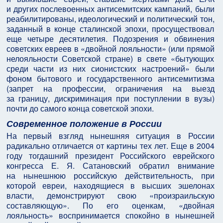
и других послевоенных антисемитских кампаний, были
реабилитированы, идеологический и политический тон,
заданный в конце сталинской эпохи, просуществовал
еще четыре десятилетия. Подозрения и обвинения
советских евреев в «двойной лояльности» (или прямой
нелояльности Советской стране) в свете «бытующих
среди части из них сионистских настроений» были
фоном бытового и государственного антисемитизма
(запрет на профессии, ограничения на выезд
за границу, дискриминация при поступлении в вузы)
почти до самого конца советской эпохи.
Современное положение в России
На первый взгляд нынешняя ситуация в России
радикально отличается от картины тех лет. Еще в 2004
году тогдашний президент Российского еврейского
конгресса Е. Я. Сатановский обратил внимание
на нынешнюю российскую действительность, при
которой евреи, находящиеся в высших эшелонах
власти, демонстрируют свою «произраильскую
составляющую». По его оценкам, «двойная
лояльность» воспринимается спокойно в нынешней