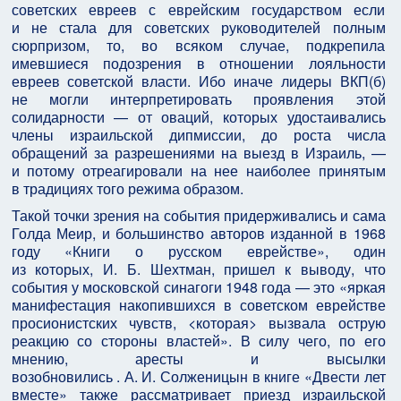
советских евреев с еврейским государством если
и не стала для советских руководителей полным
сюрпризом, то, во всяком случае, подкрепила
имевшиеся подозрения в отношении лояльности
евреев советской власти. Ибо иначе лидеры ВКП(б)
не могли интерпретировать проявления этой
солидарности — от оваций, которых удостаивались
члены израильской дипмиссии, до роста числа
обращений за разрешениями на выезд в Израиль, —
и потому отреагировали на нее наиболее принятым
в традициях того режима образом.
Такой точки зрения на события придерживались и сама
Голда Меир, и большинство авторов изданной в 1968
году «Книги о русском еврействе», один
из которых, И. Б. Шехтман, пришел к выводу, что
события у московской синагоги 1948 года — это «яркая
манифестация накопившихся в советском еврействе
просионистских чувств, <которая> вызвала острую
реакцию со стороны властей». В силу чего, по его
мнению, аресты и высылки
возобновились . А. И. Солженицын в книге «Двести лет
вместе» также рассматривает приезд израильской