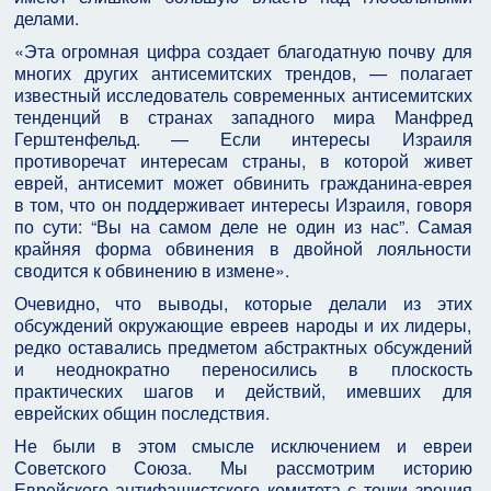
делами.
«Эта огромная цифра создает благодатную почву для
многих других антисемитских трендов, — полагает
известный исследователь современных антисемитских
тенденций в странах западного мира Манфред
Герштенфельд. — Если интересы Израиля
противоречат интересам страны, в которой живет
еврей, антисемит может обвинить гражданина‑еврея
в том, что он поддерживает интересы Израиля, говоря
по сути: “Вы на самом деле не один из нас”. Самая
крайняя форма обвинения в двойной лояльности
сводится к обвинению в измене».
Очевидно, что выводы, которые делали из этих
обсуждений окружающие евреев народы и их лидеры,
редко оставались предметом абстрактных обсуждений
и неоднократно переносились в плоскость
практических шагов и действий, имевших для
еврейских общин последствия.
Не были в этом смысле исключением и евреи
Советского Союза. Мы рассмотрим историю
Еврейского антифашистского комитета с точки зрения