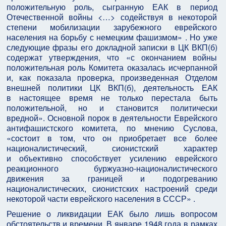
положительную роль, сыгранную ЕАК в период
Отечественной войны <…> содействуя в некоторой
степени мобилизации зарубежного еврейского
населения на борьбу с немецким фашизмом» . Но уже
следующие фразы его докладной записки в ЦК ВКП(б)
содержат утверждения, что «с окончанием войны
положительная роль Комитета оказалась исчерпанной
и, как показала проверка, произведенная Отделом
внешней политики ЦК ВКП(б), деятельность ЕАК
в настоящее время не только перестала быть
положительной, но и становится политически
вредной». Основной порок в деятельности Еврейского
антифашистского комитета, по мнению Суслова,
«состоит в том, что он приобретает все более
националистический, сионистский характер
и объективно способствует усилению еврейского
реакционного буржуазно‑националистического
движения за границей и подогреванию
националистических, сионистских настроений среди
некоторой части еврейского населения в СССР» .
Решение о ликвидации ЕАК было лишь вопросом
обстоятельств и времени. В январе 1948 года в рамках