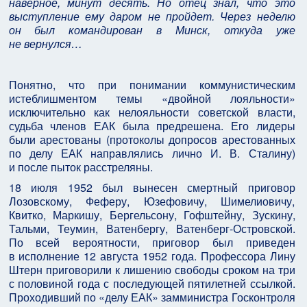
наверное, минут десять. Но отец знал, что это
выступление ему даром не пройдет. Через неделю
он был командирован в Минск, откуда уже
не вернулся…
Понятно, что при понимании коммунистическим
истеблишментом темы «двойной лояльности»
исключительно как нелояльности советской власти,
судьба членов ЕАК была предрешена. Его лидеры
были арестованы (протоколы допросов арестованных
по делу ЕАК направлялись лично И. В. Сталину)
и после пыток расстреляны.
18 июля 1952 был вынесен смертный приговор
Лозовскому, Феферу, Юзефовичу, Шимелиовичу,
Квитко, Маркишу, Бергельсону, Гофштейну, Зускину,
Тальми, Теумин, Ватенбергу, Ватенберг‑Островской.
По всей вероятности, приговор был приведен
в исполнение 12 августа 1952 года. Профессора Лину
Штерн приговорили к лишению свободы сроком на три
с половиной года с последующей пятилетней ссылкой.
Проходивший по «делу ЕАК» замминистра Госконтроля