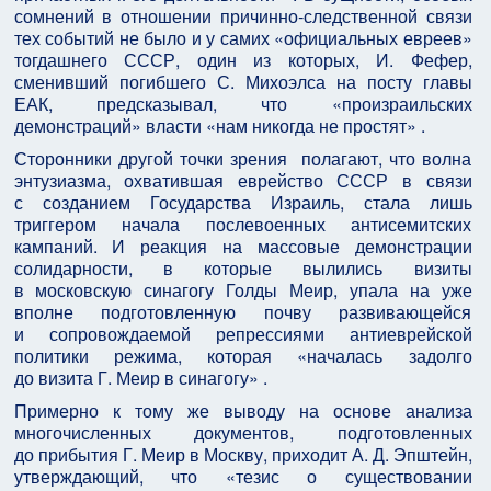
сомнений в отношении причинно‑следственной связи
тех событий не было и у самих «официальных евреев»
тогдашнего СССР, один из которых, И. Фефер,
сменивший погибшего С. Михоэлса на посту главы
ЕАК, предсказывал, что «произраильских
демонстраций» власти «нам никогда не простят» .
Сторонники другой точки зрения полагают, что волна
энтузиазма, охватившая еврейство СССР в связи
с созданием Государства Израиль, стала лишь
триггером начала послевоенных антисемитских
кампаний. И реакция на массовые демонстрации
солидарности, в которые вылились визиты
в московскую синагогу Голды Меир, упала на уже
вполне подготовленную почву развивающейся
и сопровождаемой репрессиями антиеврейской
политики режима, которая «началась задолго
до визита Г. Меир в синагогу» .
Примерно к тому же выводу на основе анализа
многочисленных документов, подготовленных
до прибытия Г. Меир в Москву, приходит А. Д. Эпштейн,
утверждающий, что «тезис о существовании