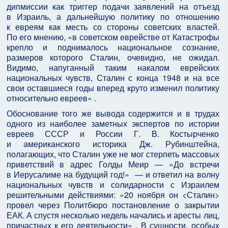
дипмиссии как триггер подачи заявлений на отъезд
в Израиль, а дальнейшую политику по отношению
к евреям как месть со стороны советских властей.
По его мнению, «в советском еврействе от Катастрофы
крепло и поднималось национальное сознание,
размеров которого Сталин, очевидно, не ожидал.
Видимо, напуганный таким накалом еврейских
национальных чувств, Сталин с конца 1948 и на все
свои оставшиеся годы вперед круто изменил политику
относительно евреев» .
Обоснование того же вывода содержится и в трудах
одного из наиболее заметных экспертов по истории
евреев СССР и России Г. В. Костырченко
и американского историка Дж. Рубинштейна,
полагающих, что Сталин уже не мог стерпеть массовых
приветствий в адрес Голды Меир — «До встречи
в Иерусалиме на будущий год!» — и ответил на волну
национальных чувств и солидарности с Израилем
решительными действиями: «20 ноября он <Сталин>
провел через Политбюро постановление о закрытии
ЕАК. А спустя несколько недель начались и аресты лиц,
причастных к его деятельности» . В сущности, особых