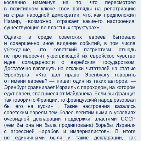
косвенно намекнул на то, что пересмотрел
в позитивном ключе свои взгляды на репатриацию
из стран народной демократии, что, как предположил
Намир, «возможно, отражает какие‑то настроения,
существующие во властных структурах».
Однако в среде советских евреев бытовало
и совершенно иное видение событий, в том числе
убеждение, что советский патриотизм отнюдь
не противоречит укрепляющей их еврейское чувство
идее солидарности с еврейским государством.
Достаточно взглянуть на отклики читателей на статью
Эренбурга: «Кто дал право Эренбургу говорить
от имени евреев? — пишет один из таких авторов. —
Эренбург сравнивает Израиль с пароходом, на котором
едут евреи, спасшиеся от Майданека. Если бы француз
так говорил о Франции, то французский народ разорвал
бы его на куски» . Такие настроения казались
советским евреям тем более легитимными в условиях
очевидной декларации поддержки властями СССР
(чем бы она ни была продиктована) борьбы Израиля
с агрессией «арабов и империалистов». В итоге
не единичными были и такие декларации, как