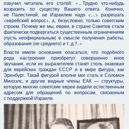
озвучил читатель его статей: «…Трудно что‑нибудь
возразить по существу Вашего ответа. Конечно,
не Палестиной, не Израилем надо <…> разрешать
<еврейский вопрос>, а, безусловно, только советским
строем. Почему же мы, евреи, в стране Советов стали
фактически подвергаться существенным ограничениям
(пусть неофициальным) в смысле получения работы,
образования (не среднего) и т. д.?..»
Власти имели основания опасаться, что подобного
рода настроения приобретут совершенно иное
звучание, если их выразителем станет столь знаковая
для еврейских граждан СССР и в мире фигура, как
Эренбург. Такай фигурой вполне мог стать и Соломон
Михоэлс, и другие видные члены ЕАК — структуры,
которую многие советские евреи видели естественным
адресом для обращений по вопросам, связанным
с поддержкой Израиля.