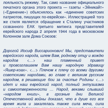
лояльность режиму. Так, само название официального
печатного органа этого проекта — газеты «Эйникайт»
(«Единение») объяснялось как «единение советских
патриотов, пишущих по‑еврейски». Иллюстрацией того
же стиля является обращение к Сталину участников
созванного ЕАК третьего митинга представителей
еврейского народа 2 апреля 1944 года в московском
Колонном зале Дома Союзов:
Дорогой Иосиф Виссарионович! Мы, представители
еврейского народа, шлем Вам, родному отцу и вождю
народов <…> наш пламенный привет
и провозглашаем Вам нашу народную здравицу
«Яшер‑коах». <…> Плечом к плечу со всеми другими
советскими народами, во главе с великим русским
народом, в решающие бои за
счастье Родины <…>
идет и наш еврейский народ, полный энтузиазма
и самоотверженности … Народ, веками слывший
«народом книги», в грозные дни Великой
Отечественной войны доказал, что в душе его все
время жила и закалялась также сила меча, сила