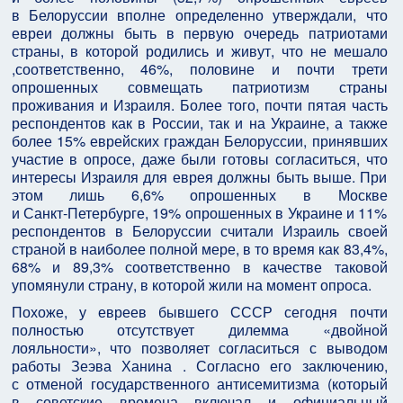
в Белоруссии вполне определенно утверждали, что
евреи должны быть в первую очередь патриотами
страны, в которой родились и живут, что не мешало
,соответственно, 46%, половине и почти трети
опрошенных совмещать патриотизм страны
проживания и Израиля. Более того, почти пятая часть
респондентов как в России, так и на Украине, а также
более 15% еврейских граждан Белоруссии, принявших
участие в опросе, даже были готовы согласиться, что
интересы Израиля для еврея должны быть выше. При
этом лишь 6,6% опрошенных в Москве
и Санкт‑Петербурге, 19% опрошенных в Украине и 11%
респондентов в Белоруссии считали Израиль своей
страной в наиболее полной мере, в то время как 83,4%,
68% и 89,3% соответственно в качестве таковой
упомянули страну, в которой жили на момент опроса.
Похоже, у евреев бывшего СССР сегодня почти
полностью отсутствует дилемма «двойной
лояльности», что позволяет согласиться с выводом
работы Зеэва Ханина . Согласно его заключению,
с отменой государственного антисемитизма (который
в советские времена включал и официальный