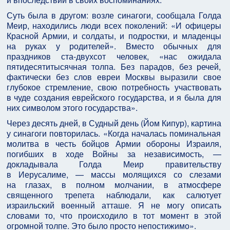
Суть была в другом: возле синагоги, сообщала Голда
Меир, находились люди всех поколений: «И офицеры
Красной Армии, и солдаты, и подростки, и младенцы
на руках у родителей». Вместо обычных для
праздников ста‑двухсот человек, «нас ожидала
пятидесятитысячная толпа. Без парадов, без речей,
фактически без слов евреи Москвы выразили свое
глубокое стремление, свою потребность участвовать
в чуде создания еврейского государства, и я была для
них символом этого государства».
Через десять дней, в Судный день (Йом Кипур), картина
у синагоги повторилась. «Когда началась поминальная
молитва в честь бойцов Армии обороны Израиля,
погибших в ходе Войны за независимость, —
докладывала Голда Меир правительству
в Иерусалиме, — массы молящихся со слезами
на глазах, в полном молчании, в атмосфере
священного трепета наблюдали, как салютует
израильский военный атташе. Я не могу описать
словами то, что происходило в тот момент в этой
огромной толпе. Это было просто непостижимо».