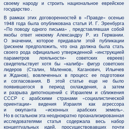
своему народу и строить национальное еврейское
государство .
В рамках этих договоренностей в «Правде» осенью
1948 года была опубликована статья И. Г. Эренбурга
«По поводу одного письма» , представлявшая собой
якобы ответ некоему Александру Р. из Германии.
О значении, которое придавали этой публикации
(рискнем предположить, что она должна была стать
своего рода официально утвержденной «инструкцией
параметров лояльности» советских евреев)
свидетельствует хотя бы «калибр» фигур советских
лидеров (Сталин, Маленков, Каганович, Ильичев
и Жданов), вовлеченных в процесс ее подготовки
и согласования. В этой статье еще не было
появившегося в период охлаждения, а затем
и разрыва дипотношений с Израилем и сближения
СССР с арабскими странами «социалистической
ориентации» видения Израиля как агрессора
и оккупанта «исконных арабских земель».
Но в остальном эта неоднократно проанализированная
исследователями статья содержала весь набор
концептуальных идей, просуществовавших почти