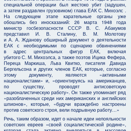
специальной операции был жестоко убит (задушен,
а затем раздавлен грузовиком) глава ЕАК С. Михоэлс .
На следующем этапе карательные органы уже
обошлись без иносказаний: 26 марта 1948 года
министр госбезопасности СССР В. С. Абакумов
представил И. В. Сталину, В. М. Молотову
и А. А. Жданову обширный документ о деятельности
ЕАК с необходимыми по сценарию обвинениями
в адрес центральных фигур ЕАК, включая
убитого С. М. Михоэлса, а также поэтов Ицика Фефера,
Переца Маркиша, Льва Квитко, писателя Давида
Бергельсона и других членов ЕАК, которые, согласно
этому документу, являются «активными
националистами» и, «ориентируясь на американцев,
по существу, проводят антисоветскую
националистическую работу». Он также упоминает ряд
«разоблаченных среди них американских и английских
шпионов», которые, «будучи враждебно настроены
против советского строя, вели подрывную работу…»
Речь, таким образом, идет о начале идеи нелояльности
советских евреев «своей социалистической родине»,
которая стала активно внедряться в массовое