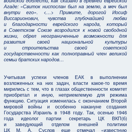
воинской доблести, как сказано в древней еврейской
Агаде: «Свиток ниспослан был на землю, а меч был
внутри его». <…> Примите, дорогой Иосиф
Виссарионович, чувства глубочайшей любви
и благодарности еврейского народа, который
в Советском Союзе возродился к новой свободной
жизни, обрел неограниченные возможности для
развития своей национальной культуры
и строительства своей советской
государственности как полноправный член великой
семьи братских народов…
Учитывая успехи членов ЕАК в выполнении
возложенных на них задач, власти какое‑то время
мирились с тем, что в глазах общественности комитет
приобретал и иную, неприемлемую для режима
функцию. Ситуация изменилась с окончанием Второй
мировой войны и особенно накануне создания
Государства Израиль в 1948 году. Так, осенью 1946
года идеолог партии секретарь ЦК ВКП(б)
и заведующий отделом внешней политики
ЦК М. А. Суслов еще отмечал «известную