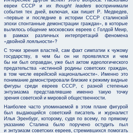
евреи СССР и их
thought leaders
воспринимали
события тех дней, включая, как пишет Р. Медведев,
«первые и последние в истории СССР сталинской
эпохи спонтанные демонстрации граждан», в которые
вылилось общение московских евреев с Голдой Меир,
в рамках различных интерпретаций феномена
«двойной лояльности»?
С точки зрения властей, сам факт симпатии к чужому
государству, в чем бы он ни проявлялся и чем
бы ни был оправдан, уже был актом идеологического
предательства «истинной родины советских граждан,
в том числе еврейской национальности». Именно это
понимание демонстрировали близкие к режиму видные
фигуры среди евреев СССР, с разной степенью
энтузиазма представлявшие именно такую точку
зрения советской и мировой общественности.
Наиболее часто упоминаемой в этом плане фигурой
был выдающийся советский писатель и журналист
Илья Эренбург, которому, судя по всему, по прямому
указанию Сталина было поручено остудить пыл
и энтузиазм советских евреев, стремившихся помогать