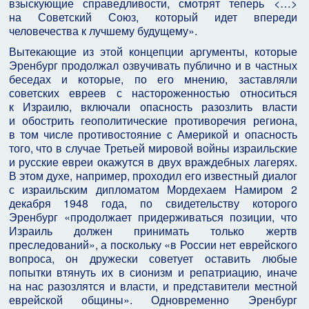
взыскующие справедливости, смотрят теперь <…>
на Советский Союз, который идет впереди
человечества к лучшему будущему».
Вытекающие из этой концепции аргументы, которые
Эренбург продолжал озвучивать публично и в частных
беседах и которые, по его мнению, заставляли
советских евреев с настороженностью относиться
к Израилю, включали опасность разозлить власти
и обострить геополитические противоречия региона,
в том числе противостояние с Америкой и опасность
того, что в случае Третьей мировой войны израильские
и русские евреи окажутся в двух враждебных лагерях.
В этом духе, например, проходил его известный диалог
с израильским дипломатом Мордехаем Намиром 2
декабря 1948 года, по свидетельству которого
Эренбург «продолжает придерживаться позиции, что
Израиль должен принимать только жертв
преследований», а поскольку «в России нет еврейского
вопроса, он дружески советует оставить любые
попытки втянуть их в сионизм и репатриацию, иначе
на нас разозлятся и власти, и представители местной
еврейской общины». Одновременно Эренбург