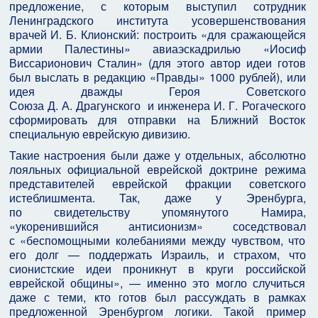
предложение, с которым выступил сотрудник
Ленинградского института усовершенствования
врачей И. Б. Клионский: построить «для сражающейся
армии Палестины» авиаэскадрилью «Иосиф
Виссарионович Сталин» (для этого автор идеи готов
был выслать в редакцию «Правды» 1000 рублей), или
идея дважды Героя Советского
Союза Д. А. Драгунского и инженера И. Г. Рогаческого
сформировать для отправки на Ближний Восток
специальную еврейскую дивизию.
Такие настроения были даже у отдельных, абсолютно
лояльных официальной еврейской доктрине режима
представителей еврейской фракции советского
истеблишмента. Так, даже у Эренбурга,
по свидетельству упомянутого Намира,
«укоренившийся антисионизм» соседствовал
с «беспомощными колебаниями между чувством, что
его долг — поддержать Израиль, и страхом, что
сионистские идеи проникнут в круги российской
еврейской общины», — именно это могло случиться
даже с теми, кто готов был рассуждать в рамках
предложенной Эренбургом логики. Такой пример