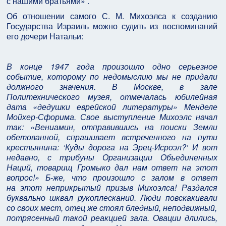
с нашими братьями» .
Об отношении самого С. М. Михоэлса к созданию
Государства Израиль можно судить из воспоминаний
его дочери Натальи:
В конце 1947 года произошло одно серьезное
событие, которому по недомыслию мы не придали
должного значения. В Москве, в зале
Политехнического музея, отмечалась юбилейная
дата «дедушки еврейской литературы» Менделе
Мойхер‑Сфорима. Свое выступление Михоэлс начал
так: «Вениамин, отправившись на поиски Земли
обетованной, спрашивает встреченного на пути
крестьянина: ‘Куды дорога на Эрец‑Исроэл?’ И вот
недавно, с трибуны Организации Объединенных
Наций, товарищ Громыко дал нам ответ на этот
вопрос!» Б‑же, что произошло с залом в ответ
на этот неприкрытый призыв Михоэлса! Раздался
буквально шквал рукоплесканий. Люди повскакивали
со своих мест, отец же стоял бледный, неподвижный,
потрясенный такой реакцией зала. Овации длились,