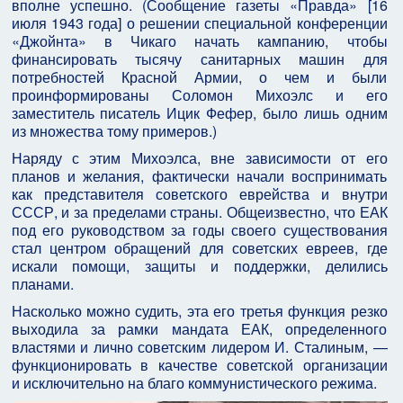
вполне успешно. (Сообщение газеты «Правда» [16
июля 1943 года] о решении специальной конференции
«Джойнта» в Чикаго начать кампанию, чтобы
финансировать тысячу санитарных машин для
потребностей Красной Армии, о чем и были
проинформированы Соломон Михоэлс и его
заместитель писатель Ицик Фефер, было лишь одним
из множества тому примеров.)
Наряду с этим Михоэлса, вне зависимости от его
планов и желания, фактически начали воспринимать
как представителя советского еврейства и внутри
СССР, и за пределами страны. Общеизвестно, что ЕАК
под его руководством за годы своего существования
стал центром обращений для советских евреев, где
искали помощи, защиты и поддержки, делились
планами.
Насколько можно судить, эта его третья функция резко
выходила за рамки мандата ЕАК, определенного
властями и лично советским лидером И. Сталиным, —
функционировать в качестве советской организации
и исключительно на благо коммунистического режима.