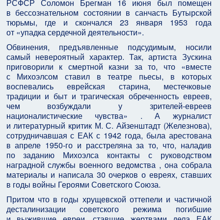
РСФСР Соломон Брегман 16 июня был помещен
в бессознательном состоянии в санчасть Бутырской
тюрьмы, где и скончался 23 января 1953 года
от «упадка сердечной деятельности».
Обвинения, предъявленные подсудимым, носили
самый невероятный характер. Так, артиста Зускина
приговорили к смертной казни за то, что «вместе
с Михоэлсом ставил в театре пьесы, в которых
воспевались еврейская старина, местечковые
традиции и быт и трагическая обреченность евреев,
чем возбуждали у зрителей‑евреев
националистические чувства» . А журналист
и литературный критик М. С. Айзенштадт (Железнова),
сотрудничавшая с ЕАК с 1942 года, была арестована
в апреле 1950‑го и расстреляна за то, что, наладив
по заданию Михоэлса контакты с руководством
наградной службы военного ведомства , она собрала
материалы и написала 30 очерков о евреях, ставших
в годы войны Героями Советского Союза.
Притом что в годы хрущевской оттепели и частичной
десталинизации советского режима погибшие
и выжившие евреи, ставшие жертвами дела ЕАК