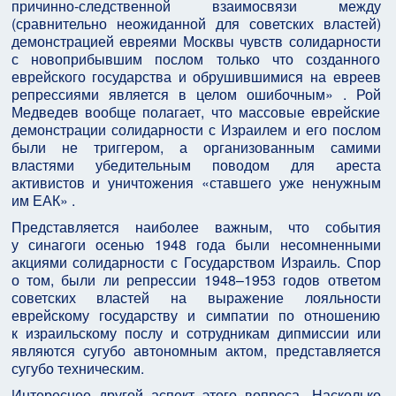
причинно‑следственной взаимосвязи между
(сравнительно неожиданной для советских властей)
демонстрацией евреями Москвы чувств солидарности
с новоприбывшим послом только что созданного
еврейского государства и обрушившимися на евреев
репрессиями является в целом ошибочным» . Рой
Медведев вообще полагает, что массовые еврейские
демонстрации солидарности с Израилем и его послом
были не триггером, а организованным самими
властями убедительным поводом для ареста
активистов и уничтожения «ставшего уже ненужным
им ЕАК» .
Представляется наиболее важным, что события
у синагоги осенью 1948 года были несомненными
акциями солидарности с Государством Израиль. Спор
о том, были ли репрессии 1948–1953 годов ответом
советских властей на выражение лояльности
еврейскому государству и симпатии по отношению
к израильскому послу и сотрудникам дипмиссии или
являются сугубо автономным актом, представляется
сугубо техническим.
Интереснее другой аспект этого вопроса. Насколько