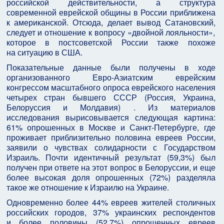
российской действительности, а структура
современной еврейской общины в России приближена
к американской. Отсюда, делает вывод Сатановский,
следует и отношение к вопросу «двойной лояльности»,
которое в постсоветской России также похоже
на ситуацию в США.
Показательные данные были получены в ходе
организованного Евро‑Азиатским еврейским
конгрессом масштабного опроса еврейского населения
четырех стран бывшего СССР (Россия, Украина,
Белоруссия и Молдавия) . Из материалов
исследования вырисовывается следующая картина:
61% опрошенных в Москве и Санкт‑Петербурге, где
проживает приблизительно половина евреев России,
заявили о чувствах солидарности с Государством
Израиль. Почти идентичный результат (59,3%) был
получен при ответе на этот вопрос в Белоруссии, и еще
более высокая доля опрошенных (72%) разделяла
такое же отношение к Израилю на Украине.
Одновременно более 44% евреев жителей столичных
российских городов, 37% украинских респондентов
и более половины (52,7%) опрошенных евреев