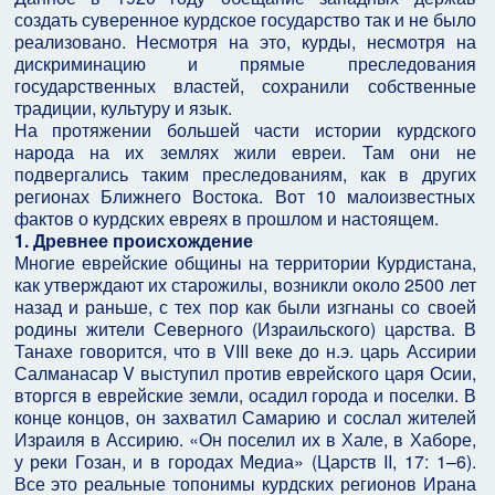
создать суверенное курдское государство так и не было
реализовано. Несмотря на это, курды, несмотря на
дискриминацию и прямые преследования
государственных властей, сохранили собственные
традиции, культуру и язык.
На протяжении большей части истории курдского
народа на их землях жили евреи. Там они не
подвергались таким преследованиям, как в других
регионах Ближнего Востока. Вот 10 малоизвестных
фактов о курдских евреях в прошлом и настоящем.
1. Древнее происхождение
Многие еврейские общины на территории Курдистана,
как утверждают их старожилы, возникли около 2500 лет
назад и раньше, с тех пор как были изгнаны со своей
родины жители Северного (Израильского) царства. В
Танахе говорится, что в VIII веке до н.э. царь Ассирии
Салманасар V выступил против еврейского царя Осии,
вторгся в еврейские земли, осадил города и поселки. В
конце концов, он захватил Самарию и сослал жителей
Израиля в Ассирию. «Он поселил их в Хале, в Хаборе,
у реки Гозан, и в городах Медиа» (Царств II, 17: 1–6).
Все это реальные топонимы курдских регионов Ирана