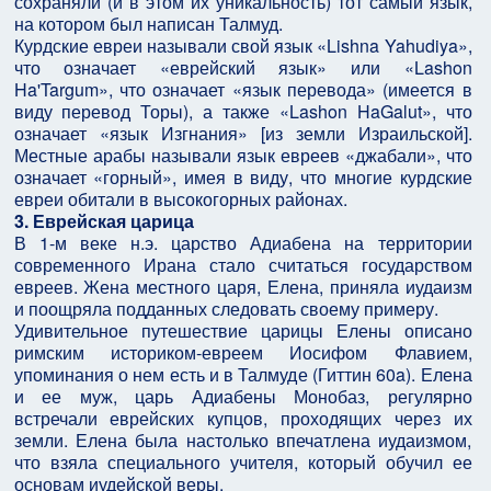
сохраняли (и в этом их уникальность) тот самый язык,
на котором был написан Талмуд.
Курдские евреи называли свой язык «Lishna Yahudiya»,
что означает «еврейский язык» или «Lashon
Ha'Targum», что означает «язык перевода» (имеется в
виду перевод Торы), а также «Lashon HaGalut», что
означает «язык Изгнания» [из земли Израильской].
Местные арабы называли язык евреев «джабали», что
означает «горный», имея в виду, что многие курдские
евреи обитали в высокогорных районах.
3. Еврейская царица
В 1-м веке н.э. царство Адиабена на территории
современного Ирана стало считаться государством
евреев. Жена местного царя, Елена, приняла иудаизм
и поощряла подданных следовать своему примеру.
Удивительное путешествие царицы Елены описано
римским историком-евреем Иосифом Флавием,
упоминания о нем есть и в Талмуде (Гиттин 60a). Елена
и ее муж, царь Адиабены Монобаз, регулярно
встречали еврейских купцов, проходящих через их
земли. Елена была настолько впечатлена иудаизмом,
что взяла специального учителя, который обучил ее
основам иудейской веры.