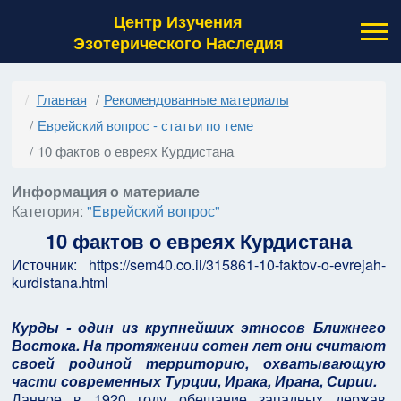
Центр Изучения
Эзотерического Наследия
Главная
Рекомендованные материалы
Еврейский вопрос - статьи по теме
10 фактов о евреях Курдистана
Информация о материале
Категория:
"Еврейский вопрос"
10 фактов о евреях Курдистана
Источник: https://sem40.co.il/315861-10-faktov-o-evrejah-
kurdistana.html
Курды - один из крупнейших этносов Ближнего
Востока. На протяжении сотен лет они считают
своей родиной территорию, охватывающую
части современных Турции, Ирака, Ирана, Сирии.
Данное в 1920 году обещание западных держав