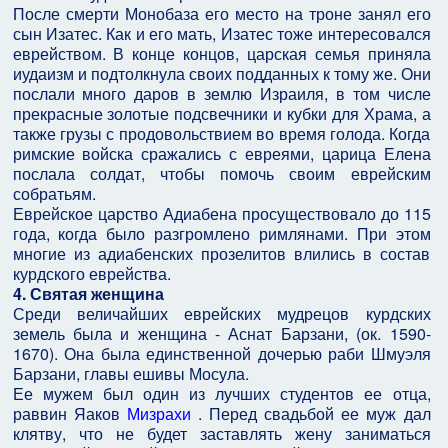
После смерти Монобаза его место на троне занял его
сын Изатес. Как и его мать, Изатес тоже интересовался
еврейством. В конце концов, царская семья приняла
иудаизм и подтолкнула своих подданных к тому же. Они
послали много даров в землю Израиля, в том числе
прекрасные золотые подсвечники и кубки для Храма, а
также грузы с продовольствием во время голода. Когда
римские войска сражались с евреями, царица Елена
послала солдат, чтобы помочь своим еврейским
собратьям.
Еврейское царство Адиабена просуществовало до 115
года, когда было разгромлено римлянами. При этом
многие из адиабенских прозелитов влились в состав
курдского еврейства.
4. Святая женщина
Среди величайших еврейских мудрецов курдских
земель была и женщина - Аснат Барзани, (ок. 1590-
1670). Она была единственной дочерью раби Шмуэля
Барзани, главы ешивы Мосула.
Ее мужем был один из лучших студентов ее отца,
раввин Яаков
Мизрахи
. Перед свадьбой ее муж дал
клятву, что не будет заставлять жену заниматься