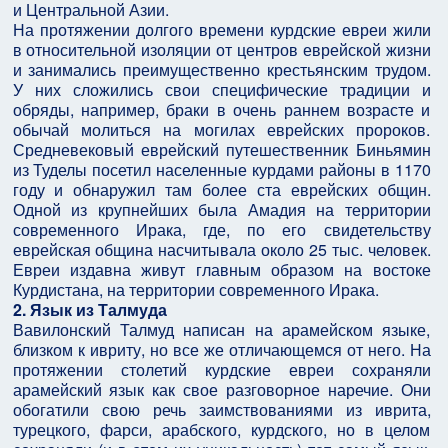
и Центральной Азии.
На протяжении долгого времени курдские евреи жили
в относительной изоляции от центров еврейской жизни
и занимались преимущественно крестьянским трудом.
У них сложились свои специфические традиции и
обряды, например, браки в очень раннем возрасте и
обычай молиться на могилах еврейских пророков.
Средневековый еврейский путешественник Биньямин
из Туделы посетил населенные курдами районы в 1170
году и обнаружил там более ста еврейских общин.
Одной из крупнейших была Амадия на территории
современного Ирака, где, по его свидетельству
еврейская община насчитывала около 25 тыс. человек.
Евреи издавна живут главным образом на востоке
Курдистана, на территории современного Ирака.
2. Язык из Талмуда
Вавилонский Талмуд написан на арамейском языке,
близком к ивриту, но все же отличающемся от него. На
протяжении столетий курдские евреи сохраняли
арамейский язык как свое разговорное наречие. Они
обогатили свою речь заимствованиями из иврита,
турецкого, фарси, арабского, курдского, но в целом