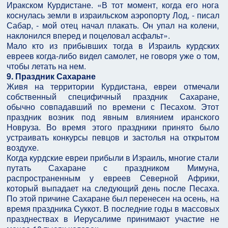
Иракском Курдистане. «В тот момент, когда его нога
коснулась земли в израильском аэропорту Лод, - писал
Сабар, - мой отец начал плакать. Он упал на колени,
наклонился вперед и поцеловал асфальт».
Мало кто из прибывших тогда в Израиль курдских
евреев когда-либо видел самолет, не говоря уже о том,
чтобы летать на нем.
9. Праздник Сахаране
Живя на территории Курдистана, евреи отмечали
собственный специфичный праздник Сахаране,
обычно совпадавший по времени с Песахом. Этот
праздник возник под явным влиянием иранского
Новруза. Во время этого праздники принято было
устраивать конкурсы певцов и застолья на открытом
воздухе.
Когда курдские евреи прибыли в Израиль, многие стали
путать Сахаране с праздником Мимуна,
распространенным у евреев Северной Африки,
который выпадает на следующий день после Песаха.
По этой причине Сахаране был перенесен на осень, на
время праздника Суккот. В последние годы в массовых
празднествах в Иерусалиме принимают участие не