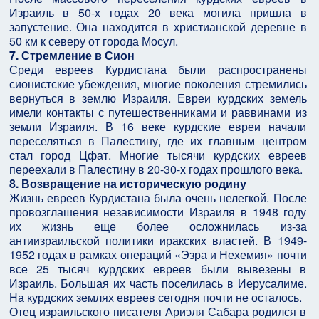
Израиль в 50-х годах 20 века могила пришла в
запустение. Она находится в христианской деревне в
50 км к северу от города Мосул.
7. Стремление в Сион
Среди евреев Курдистана были распространены
сионистские убеждения, многие поколения стремились
вернуться в землю Израиля. Евреи курдских земель
имели контакты с путешественниками и раввинами из
земли Израиля. В 16 веке курдские евреи начали
переселяться в Палестину, где их главным центром
стал город Цфат. Многие тысячи курдских евреев
переехали в Палестину в 20-30-х годах прошлого века.
8. Возвращение на историческую родину
Жизнь евреев Курдистана была очень нелегкой. После
провозглашения независимости Израиля в 1948 году
их жизнь еще более осложнилась из-за
антиизраильской политики иракских властей. В 1949-
1952 годах в рамках операций «Эзра и Нехемия» почти
все 25 тысяч курдских евреев были вывезены в
Израиль. Большая их часть поселилась в Иерусалиме.
На курдских землях евреев сегодня почти не осталось.
Отец израильского писателя Ариэля Сабара родился в