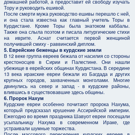
домашней работой, а предоставит ей свободу изучать
Тору и руководить ешивой.
После смерти мужа руководство ешивы перешло с ней,
и она стала известна как главный учитель Торы в
Курдистане. Кроме Торы была знатоком каббалы.
Также она слыла поэтом и писала литургические стихи
на иврите. Аснат считается первой женщиной
получившей смиху - раввинский диплом.
5. Еврейские беженцы в курдские земли
В 12 веке группа евреев бежала от насилия со стороны
крестоносцев в Сирии и Палестине. Они нашли
убежище в еврейских общинах Курдистана. В середине
13 века иракские евреи бежали из Багдада и других
крупных городов, захваченных монголами. Многие
двинулись на север и запад - в курдские районы,
влившись в существовавшие здесь общины.
6. Пророк Нахум
Курдские евреи особенно почитают пророка Нахума,
который предсказал крушение Ассирийской империи.
Ежегодно во время праздника Шавуот евреи посещали
усыпальницу Нахума в современном Ираке, где
устраивали шумные торжества.
После массового переселения курдских евреев в