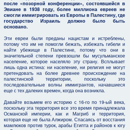
после «позорной конференции», состоявшейся в
Эвиане в 1938 году, более миллиона евреев не
смогли иммигрировать из Европы в Палестину, где
государство Израиль должно было быть
основано.
Эти евреи были преданы нацистам и истреблены,
потому что им не помогли бежать, избежать гибели и
найти убежище в Палестине, потому что они в
значительной степени превзошли бы мусульманское
население, которое населяло эту страну. Всплывает
лишь одна истина: ни население, ни религия не могут
претендовать на более древнее происхождение на
палестинской территории, поскольку это
последовательные волны иммигрантов, начавшиеся
еще с тех далеких времен, когда она возникла.
Давайте возьмем его историю с 16-го по 19-ый века,
поскольку эта территория все это время принадлежала
Османской империи, как и Магриб и территория,
которая еще не была Алжиром. Спасаясь от восстания
мамлюков против турок, арабы Египта и районов к югу