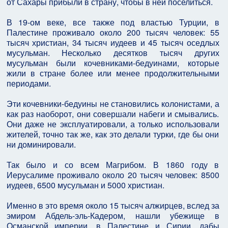
от Сахары прибыли в страну, чтобы в ней поселиться.
В 19-ом веке, все также под властью Турции, в
Палестине проживало около 200 тысяч человек: 55
тысяч христиан, 34 тысяч иудеев и 45 тысяч оседлых
мусульман. Несколько десятков тысяч других
мусульман были кочевниками-бедуинами, которые
жили в стране более или менее продолжительными
периодами.
Эти кочевники-бедуины не становились колонистами, а
как раз наоборот, они совершали набеги и смывались.
Они даже не эксплуатировали, а только использовали
жителей, точно так же, как это делали турки, где бы они
ни доминировали.
Так было и со всем Магрибом. В 1860 году в
Иерусалиме проживало около 20 тысяч человек: 8500
иудеев, 6500 мусульман и 5000 христиан.
Именно в это время около 15 тысяч алжирцев, вслед за
эмиром Абдель-эль-Кадером, нашли убежище в
Османской империи, в Палестине и Сирии, дабы