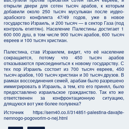
открыли двери для сотен тысяч арабов, к которым
добавили около 250 тысяч мусульман после иудео-
арабского конфликта 47/49 годов, уже в новое
государство Израиль, и 200 тысяч — в сектор Газа (под
контроль египтян). Население Палестины достигает 1
600 000 душ, в том числе 900 тысяч арабов, 600 тысяч
евреев и 100 тысяч христиан.
Палестина, став Израилем, видит, что её население
сокращается, потому что 450 тысяч арабов
отказываются присоединиться к новому государству. С
тех пор Израиль состоит из 700 тысяч евреев, 450
тысяч арабов, 100 тысяч христиан и 30 тысяч друзов. В
рамках воссоединения семей, арабам было разрешено
иммигрировать в Израиль, а тем, кто его принял, было
предоставлено израильское гражданство. Так кто же
ответственен за конфронтационную ситуацию,
длящуюся вот уже более полувека?
Источник https://sem40.co.il/314851-palestina-davajte-
nemnogo-pogovorim-o-nej.html